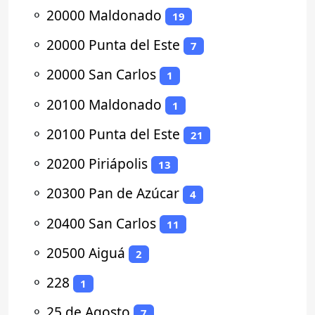
⚬
20000 Maldonado
19
⚬
20000 Punta del Este
7
⚬
20000 San Carlos
1
⚬
20100 Maldonado
1
⚬
20100 Punta del Este
21
⚬
20200 Piriápolis
13
⚬
20300 Pan de Azúcar
4
⚬
20400 San Carlos
11
⚬
20500 Aiguá
2
⚬
228
1
⚬
25 de Agosto
7