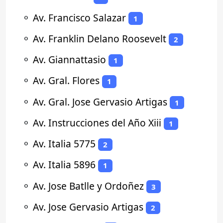
⚬
Av. Francisco Salazar
1
⚬
Av. Franklin Delano Roosevelt
2
⚬
Av. Giannattasio
1
⚬
Av. Gral. Flores
1
⚬
Av. Gral. Jose Gervasio Artigas
1
⚬
Av. Instrucciones del Año Xiii
1
⚬
Av. Italia 5775
2
⚬
Av. Italia 5896
1
⚬
Av. Jose Batlle y Ordoñez
3
⚬
Av. Jose Gervasio Artigas
2