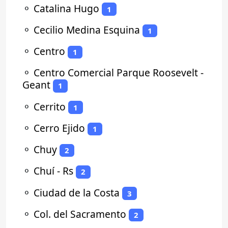
⚬
Catalina Hugo
1
⚬
Cecilio Medina Esquina
1
⚬
Centro
1
⚬
Centro Comercial Parque Roosevelt -
Geant
1
⚬
Cerrito
1
⚬
Cerro Ejido
1
⚬
Chuy
2
⚬
Chuí - Rs
2
⚬
Ciudad de la Costa
3
⚬
Col. del Sacramento
2