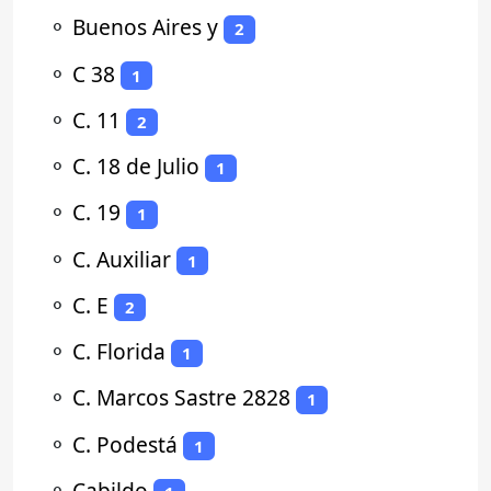
⚬
Buenos Aires y
2
⚬
C 38
1
⚬
C. 11
2
⚬
C. 18 de Julio
1
⚬
C. 19
1
⚬
C. Auxiliar
1
⚬
C. E
2
⚬
C. Florida
1
⚬
C. Marcos Sastre 2828
1
⚬
C. Podestá
1
⚬
Cabildo