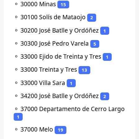
⚬
30000 Minas
15
⚬
30100 Solís de Mataojo
2
⚬
30200 José Batlle y Ordóñez
1
⚬
30300 José Pedro Varela
5
⚬
33000 Ejido de Treinta y Tres
1
⚬
33000 Treinta y Tres
13
⚬
33000 Villa Sara
1
⚬
34200 José Batlle y Ordóñez
2
⚬
37000 Departamento de Cerro Largo
1
⚬
37000 Melo
19