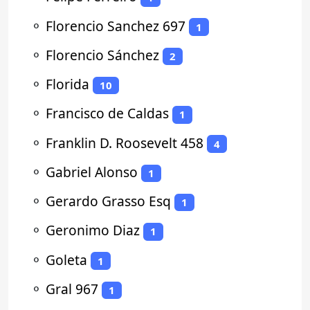
⚬
Florencio Sanchez 697
1
⚬
Florencio Sánchez
2
⚬
Florida
10
⚬
Francisco de Caldas
1
⚬
Franklin D. Roosevelt 458
4
⚬
Gabriel Alonso
1
⚬
Gerardo Grasso Esq
1
⚬
Geronimo Diaz
1
⚬
Goleta
1
⚬
Gral 967
1