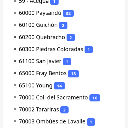
⚬
59 - Aceguá
1
⚬
60000 Paysandú
32
⚬
60100 Guichón
2
⚬
60200 Quebracho
2
⚬
60300 Piedras Coloradas
1
⚬
61100 San Javier
1
⚬
65000 Fray Bentos
18
⚬
65100 Young
14
⚬
70000 Col. del Sacramento
16
⚬
70002 Tarariras
2
⚬
70003 Ombúes de Lavalle
1