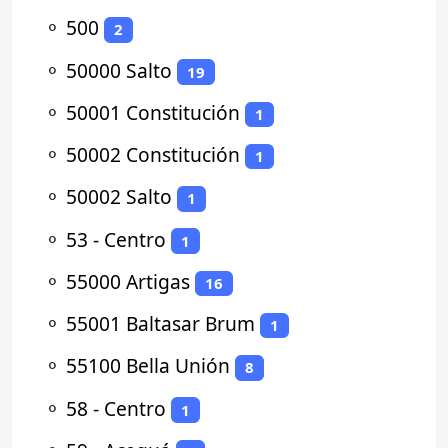
⚬
500
2
⚬
50000 Salto
19
⚬
50001 Constitución
1
⚬
50002 Constitución
1
⚬
50002 Salto
1
⚬
53 - Centro
1
⚬
55000 Artigas
16
⚬
55001 Baltasar Brum
1
⚬
55100 Bella Unión
8
⚬
58 - Centro
1