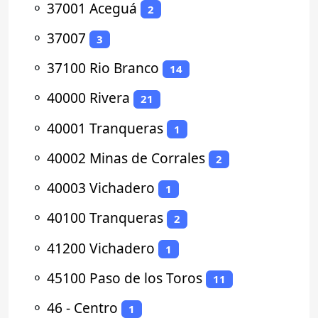
⚬
37001 Aceguá
2
⚬
37007
3
⚬
37100 Rio Branco
14
⚬
40000 Rivera
21
⚬
40001 Tranqueras
1
⚬
40002 Minas de Corrales
2
⚬
40003 Vichadero
1
⚬
40100 Tranqueras
2
⚬
41200 Vichadero
1
⚬
45100 Paso de los Toros
11
⚬
46 - Centro
1