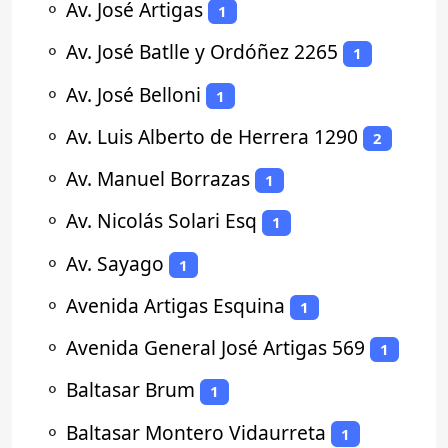
⚬
Av. José Artigas
1
⚬
Av. José Batlle y Ordóñez 2265
1
⚬
Av. José Belloni
1
⚬
Av. Luis Alberto de Herrera 1290
2
⚬
Av. Manuel Borrazas
1
⚬
Av. Nicolás Solari Esq
1
⚬
Av. Sayago
1
⚬
Avenida Artigas Esquina
1
⚬
Avenida General José Artigas 569
1
⚬
Baltasar Brum
1
⚬
Baltasar Montero Vidaurreta
1