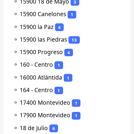
⚬
15900 18 de Mayo
3
⚬
15900 Canelones
1
⚬
15900 la Paz
4
⚬
15900 las Piedras
13
⚬
15900 Progreso
4
⚬
160 - Centro
1
⚬
16000 Atlántida
1
⚬
164 - Centro
1
⚬
17400 Montevideo
1
⚬
17900 Montevideo
1
⚬
18 de Julio
6