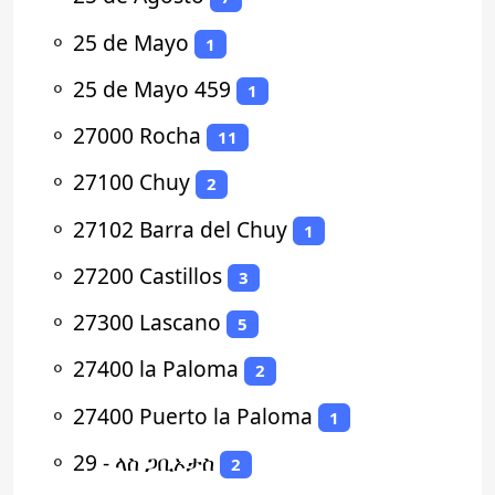
⚬
25 de Mayo
1
⚬
25 de Mayo 459
1
⚬
27000 Rocha
11
⚬
27100 Chuy
2
⚬
27102 Barra del Chuy
1
⚬
27200 Castillos
3
⚬
27300 Lascano
5
⚬
27400 la Paloma
2
⚬
27400 Puerto la Paloma
1
⚬
29 - ላስ ጋቢኦታስ
2