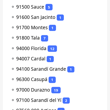
⚬
91500 Sauce
5
⚬
91600 San Jacinto
1
⚬
91700 Montes
1
⚬
91800 Tala
7
⚬
94000 Florida
12
⚬
94007 Cardal
1
⚬
94100 Sarandí Grande
1
⚬
96300 Casupá
1
⚬
97000 Durazno
19
⚬
97100 Sarandí del Yí
2