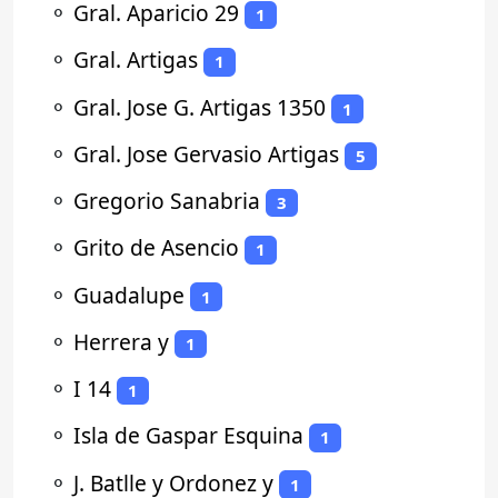
⚬
Gral. Aparicio 29
1
⚬
Gral. Artigas
1
⚬
Gral. Jose G. Artigas 1350
1
⚬
Gral. Jose Gervasio Artigas
5
⚬
Gregorio Sanabria
3
⚬
Grito de Asencio
1
⚬
Guadalupe
1
⚬
Herrera y
1
⚬
I 14
1
⚬
Isla de Gaspar Esquina
1
⚬
J. Batlle y Ordonez y
1