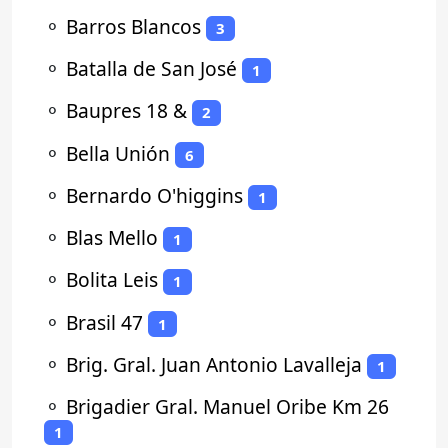
⚬
Barros Blancos
3
⚬
Batalla de San José
1
⚬
Baupres 18 &
2
⚬
Bella Unión
6
⚬
Bernardo O'higgins
1
⚬
Blas Mello
1
⚬
Bolita Leis
1
⚬
Brasil 47
1
⚬
Brig. Gral. Juan Antonio Lavalleja
1
⚬
Brigadier Gral. Manuel Oribe Km 26
1