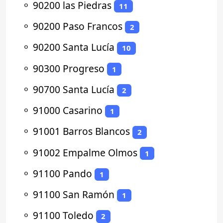
⚬
90200 las Piedras
11
⚬
90200 Paso Francos
2
⚬
90200 Santa Lucía
10
⚬
90300 Progreso
1
⚬
90700 Santa Lucía
2
⚬
91000 Casarino
1
⚬
91001 Barros Blancos
2
⚬
91002 Empalme Olmos
1
⚬
91100 Pando
1
⚬
91100 San Ramón
1
⚬
91100 Toledo
2