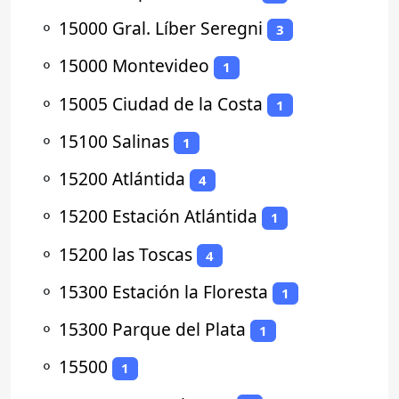
⚬
15000 Gral. Líber Seregni
3
⚬
15000 Montevideo
1
⚬
15005 Ciudad de la Costa
1
⚬
15100 Salinas
1
⚬
15200 Atlántida
4
⚬
15200 Estación Atlántida
1
⚬
15200 las Toscas
4
⚬
15300 Estación la Floresta
1
⚬
15300 Parque del Plata
1
⚬
15500
1