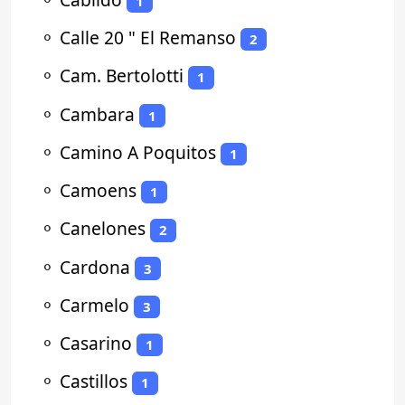
1
⚬
Calle 20 " El Remanso
2
⚬
Cam. Bertolotti
1
⚬
Cambara
1
⚬
Camino A Poquitos
1
⚬
Camoens
1
⚬
Canelones
2
⚬
Cardona
3
⚬
Carmelo
3
⚬
Casarino
1
⚬
Castillos
1