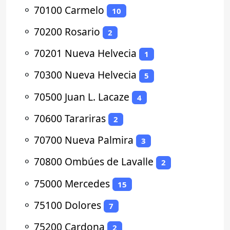
⚬
70100 Carmelo
10
⚬
70200 Rosario
2
⚬
70201 Nueva Helvecia
1
⚬
70300 Nueva Helvecia
5
⚬
70500 Juan L. Lacaze
4
⚬
70600 Tarariras
2
⚬
70700 Nueva Palmira
3
⚬
70800 Ombúes de Lavalle
2
⚬
75000 Mercedes
15
⚬
75100 Dolores
7
⚬
75200 Cardona
2