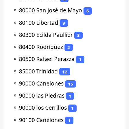
⚬
80000 San José de Mayo
6
⚬
80100 Libertad
9
⚬
80300 Ecilda Paullier
3
⚬
80400 Rodríguez
2
⚬
80500 Rafael Perazza
1
⚬
85000 Trinidad
12
⚬
90000 Canelones
15
⚬
90000 las Piedras
1
⚬
90000 los Cerrillos
1
⚬
90100 Canelones
1