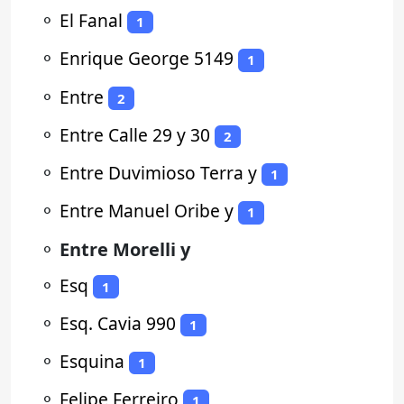
⚬
El Fanal
1
⚬
Enrique George 5149
1
⚬
Entre
2
⚬
Entre Calle 29 y 30
2
⚬
Entre Duvimioso Terra y
1
⚬
Entre Manuel Oribe y
1
⚬
Entre Morelli y
⚬
Esq
1
⚬
Esq. Cavia 990
1
⚬
Esquina
1
⚬
Felipe Ferreiro
1