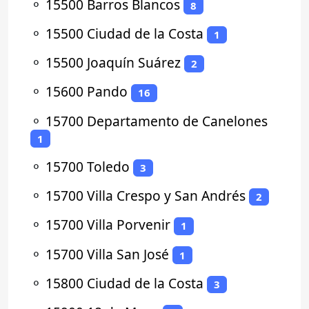
⚬
15500 Barros Blancos
8
⚬
15500 Ciudad de la Costa
1
⚬
15500 Joaquín Suárez
2
⚬
15600 Pando
16
⚬
15700 Departamento de Canelones
1
⚬
15700 Toledo
3
⚬
15700 Villa Crespo y San Andrés
2
⚬
15700 Villa Porvenir
1
⚬
15700 Villa San José
1
⚬
15800 Ciudad de la Costa
3