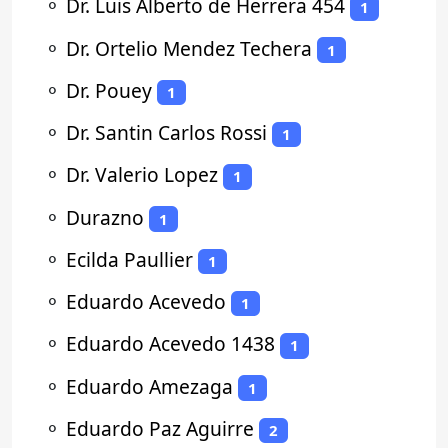
⚬
Dr. Luis Alberto de Herrera 454
1
⚬
Dr. Ortelio Mendez Techera
1
⚬
Dr. Pouey
1
⚬
Dr. Santin Carlos Rossi
1
⚬
Dr. Valerio Lopez
1
⚬
Durazno
1
⚬
Ecilda Paullier
1
⚬
Eduardo Acevedo
1
⚬
Eduardo Acevedo 1438
1
⚬
Eduardo Amezaga
1
⚬
Eduardo Paz Aguirre
2