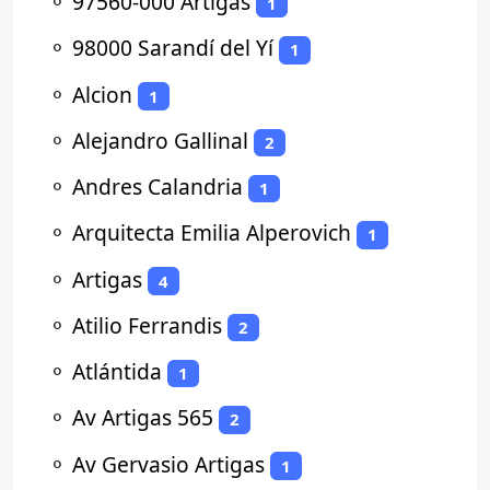
⚬
97560-000 Artigas
1
⚬
98000 Sarandí del Yí
1
⚬
Alcion
1
⚬
Alejandro Gallinal
2
⚬
Andres Calandria
1
⚬
Arquitecta Emilia Alperovich
1
⚬
Artigas
4
⚬
Atilio Ferrandis
2
⚬
Atlántida
1
⚬
Av Artigas 565
2
⚬
Av Gervasio Artigas
1