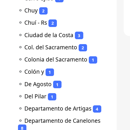
⚬
Chuy
2
⚬
Chuí - Rs
2
⚬
Ciudad de la Costa
3
⚬
Col. del Sacramento
2
⚬
Colonia del Sacramento
1
⚬
Colón y
1
⚬
De Agosto
1
⚬
Del Pilar
1
⚬
Departamento de Artigas
4
⚬
Departamento de Canelones
8