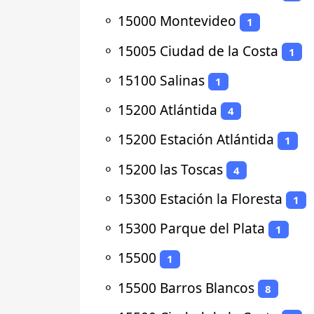
⚬
15000 Montevideo
1
⚬
15005 Ciudad de la Costa
1
⚬
15100 Salinas
1
⚬
15200 Atlántida
4
⚬
15200 Estación Atlántida
1
⚬
15200 las Toscas
4
⚬
15300 Estación la Floresta
1
⚬
15300 Parque del Plata
1
⚬
15500
1
⚬
15500 Barros Blancos
8