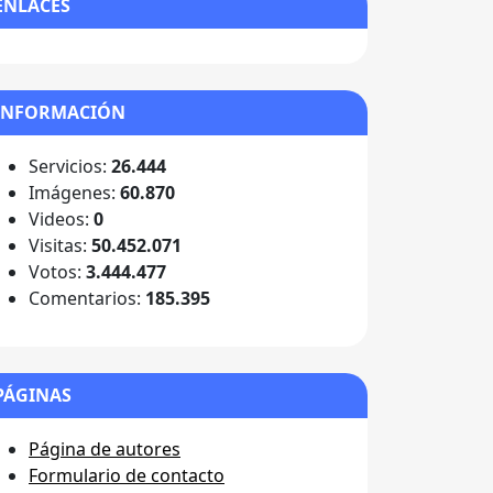
ENLACES
INFORMACIÓN
Servicios:
26.444
Imágenes:
60.870
Videos:
0
Visitas:
50.452.071
Votos:
3.444.477
Comentarios:
185.395
PÁGINAS
Página de autores
Formulario de contacto