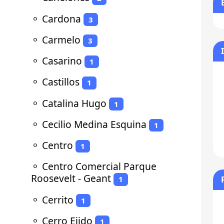
⚬
Cardona
3
⚬
Carmelo
3
⚬
Casarino
1
⚬
Castillos
1
⚬
Catalina Hugo
1
⚬
Cecilio Medina Esquina
1
⚬
Centro
1
⚬
Centro Comercial Parque
Roosevelt - Geant
1
⚬
Cerrito
1
⚬
Cerro Ejido
1