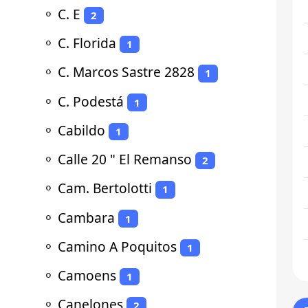
⚬
C. E
2
⚬
C. Florida
1
⚬
C. Marcos Sastre 2828
1
⚬
C. Podestá
1
⚬
Cabildo
1
⚬
Calle 20 " El Remanso
2
⚬
Cam. Bertolotti
1
⚬
Cambara
1
⚬
Camino A Poquitos
1
⚬
Camoens
1
⚬
Canelones
2