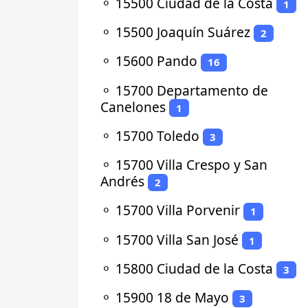
⚬
15500 Ciudad de la Costa
1
⚬
15500 Joaquín Suárez
2
⚬
15600 Pando
16
⚬
15700 Departamento de
Canelones
1
⚬
15700 Toledo
3
⚬
15700 Villa Crespo y San
Andrés
2
⚬
15700 Villa Porvenir
1
⚬
15700 Villa San José
1
⚬
15800 Ciudad de la Costa
3
⚬
15900 18 de Mayo
3