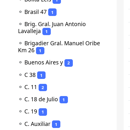
⚬
Brasil 47
1
⚬
Brig. Gral. Juan Antonio
Lavalleja
1
⚬
Brigadier Gral. Manuel Oribe
Km 26
1
⚬
Buenos Aires y
2
⚬
C 38
1
⚬
C. 11
2
⚬
C. 18 de Julio
1
⚬
C. 19
1
⚬
C. Auxiliar
1