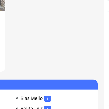
,
⚬
Blas Mello
1
⚬
Bolita Leis
1