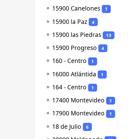
⚬
15900 Canelones
1
⚬
15900 la Paz
4
⚬
15900 las Piedras
13
⚬
15900 Progreso
4
⚬
160 - Centro
1
⚬
16000 Atlántida
1
⚬
164 - Centro
1
⚬
17400 Montevideo
1
⚬
17900 Montevideo
1
⚬
18 de Julio
6