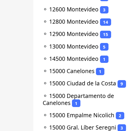
⚬
12600 Montevideo
3
⚬
12800 Montevideo
14
⚬
12900 Montevideo
15
⚬
13000 Montevideo
5
⚬
14500 Montevideo
1
⚬
15000 Canelones
1
⚬
15000 Ciudad de la Costa
9
⚬
15000 Departamento de
Canelones
1
⚬
15000 Empalme Nicolich
2
⚬
15000 Gral. Líber Seregni
3