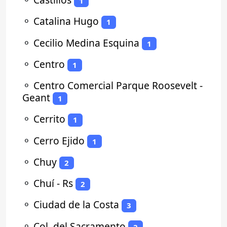
1
⚬
Catalina Hugo
1
⚬
Cecilio Medina Esquina
1
⚬
Centro
1
⚬
Centro Comercial Parque Roosevelt -
Geant
1
⚬
Cerrito
1
⚬
Cerro Ejido
1
⚬
Chuy
2
⚬
Chuí - Rs
2
⚬
Ciudad de la Costa
3
⚬
Col. del Sacramento
2