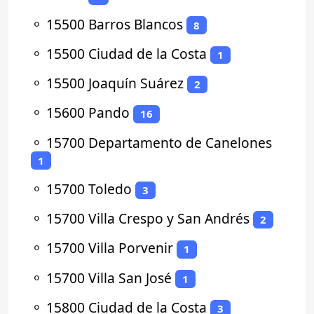
⚬
15500 Barros Blancos
8
⚬
15500 Ciudad de la Costa
1
⚬
15500 Joaquín Suárez
2
⚬
15600 Pando
16
⚬
15700 Departamento de Canelones
1
⚬
15700 Toledo
3
⚬
15700 Villa Crespo y San Andrés
2
⚬
15700 Villa Porvenir
1
⚬
15700 Villa San José
1
⚬
15800 Ciudad de la Costa
3