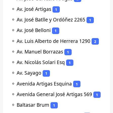
⚬
Av. José Artigas
1
⚬
Av. José Batlle y Ordóñez 2265
1
⚬
Av. José Belloni
1
⚬
Av. Luis Alberto de Herrera 1290
2
⚬
Av. Manuel Borrazas
1
⚬
Av. Nicolás Solari Esq
1
⚬
Av. Sayago
1
⚬
Avenida Artigas Esquina
1
⚬
Avenida General José Artigas 569
1
⚬
Baltasar Brum
1