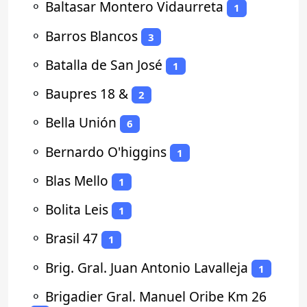
⚬
Baltasar Montero Vidaurreta
1
⚬
Barros Blancos
3
⚬
Batalla de San José
1
⚬
Baupres 18 &
2
⚬
Bella Unión
6
⚬
Bernardo O'higgins
1
⚬
Blas Mello
1
⚬
Bolita Leis
1
⚬
Brasil 47
1
⚬
Brig. Gral. Juan Antonio Lavalleja
1
⚬
Brigadier Gral. Manuel Oribe Km 26