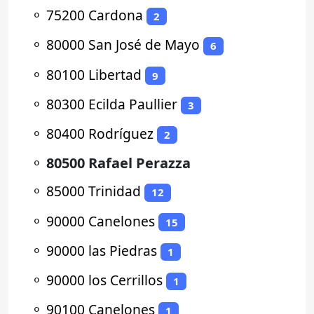
⚬
75200 Cardona
2
⚬
80000 San José de Mayo
6
⚬
80100 Libertad
9
⚬
80300 Ecilda Paullier
3
⚬
80400 Rodríguez
2
⚬
80500 Rafael Perazza
⚬
85000 Trinidad
12
⚬
90000 Canelones
15
⚬
90000 las Piedras
1
⚬
90000 los Cerrillos
1
⚬
90100 Canelones
1