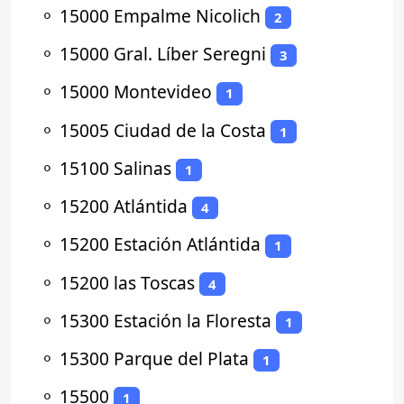
⚬
15000 Empalme Nicolich
2
⚬
15000 Gral. Líber Seregni
3
⚬
15000 Montevideo
1
⚬
15005 Ciudad de la Costa
1
⚬
15100 Salinas
1
⚬
15200 Atlántida
4
⚬
15200 Estación Atlántida
1
⚬
15200 las Toscas
4
⚬
15300 Estación la Floresta
1
⚬
15300 Parque del Plata
1
⚬
15500
1