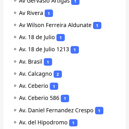
⚬
Av Gervasio Artigas
1
⚬
Av Rivera
1
⚬
Av Wilson Ferreira Aldunate
1
⚬
Av. 18 de Julio
1
⚬
Av. 18 de Julio 1213
1
⚬
Av. Brasil
1
⚬
Av. Calcagno
2
⚬
Av. Ceberio
1
⚬
Av. Ceberio 586
1
⚬
Av. Daniel Fernandez Crespo
1
⚬
Av. del Hipodromo
1