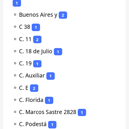
1
⚬
Buenos Aires y
2
⚬
C 38
1
⚬
C. 11
2
⚬
C. 18 de Julio
1
⚬
C. 19
1
⚬
C. Auxiliar
1
⚬
C. E
2
⚬
C. Florida
1
⚬
C. Marcos Sastre 2828
1
⚬
C. Podestá
1