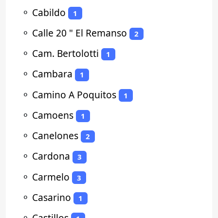
⚬
Cabildo
1
⚬
Calle 20 " El Remanso
2
⚬
Cam. Bertolotti
1
⚬
Cambara
1
⚬
Camino A Poquitos
1
⚬
Camoens
1
⚬
Canelones
2
⚬
Cardona
3
⚬
Carmelo
3
⚬
Casarino
1
⚬
Castillos