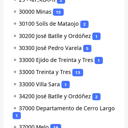
⚬
30000 Minas
15
⚬
30100 Solís de Mataojo
2
⚬
30200 José Batlle y Ordóñez
1
⚬
30300 José Pedro Varela
5
⚬
33000 Ejido de Treinta y Tres
1
⚬
33000 Treinta y Tres
13
⚬
33000 Villa Sara
1
⚬
34200 José Batlle y Ordóñez
2
⚬
37000 Departamento de Cerro Largo
1
⚬
37000 Melo
19