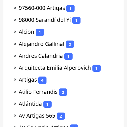
⚬
97560-000 Artigas
1
⚬
98000 Sarandí del Yí
1
⚬
Alcion
1
⚬
Alejandro Gallinal
2
⚬
Andres Calandria
1
⚬
Arquitecta Emilia Alperovich
1
⚬
Artigas
4
⚬
Atilio Ferrandis
2
⚬
Atlántida
1
⚬
Av Artigas 565
2