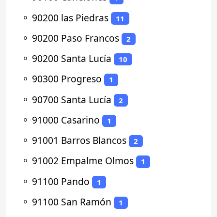
⚬
90200 las Piedras
11
⚬
90200 Paso Francos
2
⚬
90200 Santa Lucía
10
⚬
90300 Progreso
1
⚬
90700 Santa Lucía
2
⚬
91000 Casarino
1
⚬
91001 Barros Blancos
2
⚬
91002 Empalme Olmos
1
⚬
91100 Pando
1
⚬
91100 San Ramón
1