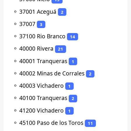
⚬
37001 Aceguá
2
⚬
37007
3
⚬
37100 Rio Branco
14
⚬
40000 Rivera
21
⚬
40001 Tranqueras
1
⚬
40002 Minas de Corrales
2
⚬
40003 Vichadero
1
⚬
40100 Tranqueras
2
⚬
41200 Vichadero
1
⚬
45100 Paso de los Toros
11