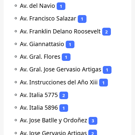
⚬
Av. del Navio
1
⚬
Av. Francisco Salazar
1
⚬
Av. Franklin Delano Roosevelt
2
⚬
Av. Giannattasio
1
⚬
Av. Gral. Flores
1
⚬
Av. Gral. Jose Gervasio Artigas
1
⚬
Av. Instrucciones del Año Xiii
1
⚬
Av. Italia 5775
2
⚬
Av. Italia 5896
1
⚬
Av. Jose Batlle y Ordoñez
3
⚬
Av. Jose Gervasio Artigas
2