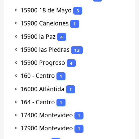
⚬
15900 18 de Mayo
3
⚬
15900 Canelones
1
⚬
15900 la Paz
4
⚬
15900 las Piedras
13
⚬
15900 Progreso
4
⚬
160 - Centro
1
⚬
16000 Atlántida
1
⚬
164 - Centro
1
⚬
17400 Montevideo
1
⚬
17900 Montevideo
1