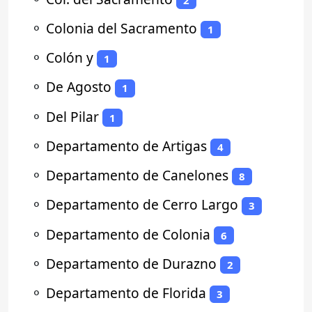
⚬
Colonia del Sacramento
1
⚬
Colón y
1
⚬
De Agosto
1
⚬
Del Pilar
1
⚬
Departamento de Artigas
4
⚬
Departamento de Canelones
8
⚬
Departamento de Cerro Largo
3
⚬
Departamento de Colonia
6
⚬
Departamento de Durazno
2
⚬
Departamento de Florida
3