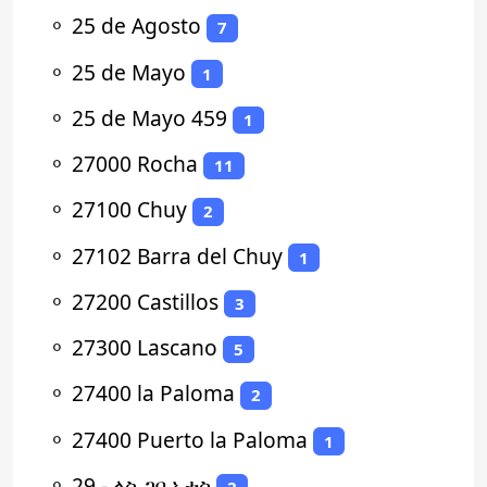
⚬
25 de Agosto
7
⚬
25 de Mayo
1
⚬
25 de Mayo 459
1
⚬
27000 Rocha
11
⚬
27100 Chuy
2
⚬
27102 Barra del Chuy
1
⚬
27200 Castillos
3
⚬
27300 Lascano
5
⚬
27400 la Paloma
2
⚬
27400 Puerto la Paloma
1
⚬
29 - ላስ ጋቢኦታስ
2