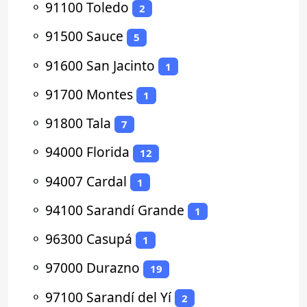
⚬
91100 Toledo
2
⚬
91500 Sauce
5
⚬
91600 San Jacinto
1
⚬
91700 Montes
1
⚬
91800 Tala
7
⚬
94000 Florida
12
⚬
94007 Cardal
1
⚬
94100 Sarandí Grande
1
⚬
96300 Casupá
1
⚬
97000 Durazno
19
⚬
97100 Sarandí del Yí
2