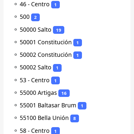
⚬
46 - Centro
1
⚬
500
2
⚬
50000 Salto
19
⚬
50001 Constitución
1
⚬
50002 Constitución
1
⚬
50002 Salto
1
⚬
53 - Centro
1
⚬
55000 Artigas
16
⚬
55001 Baltasar Brum
1
⚬
55100 Bella Unión
8
⚬
58 - Centro
1