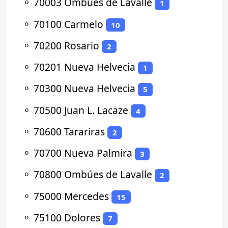
⚬
70003 Ombúes de Lavalle
1
⚬
70100 Carmelo
10
⚬
70200 Rosario
2
⚬
70201 Nueva Helvecia
1
⚬
70300 Nueva Helvecia
5
⚬
70500 Juan L. Lacaze
4
⚬
70600 Tarariras
2
⚬
70700 Nueva Palmira
3
⚬
70800 Ombúes de Lavalle
2
⚬
75000 Mercedes
15
⚬
75100 Dolores
7