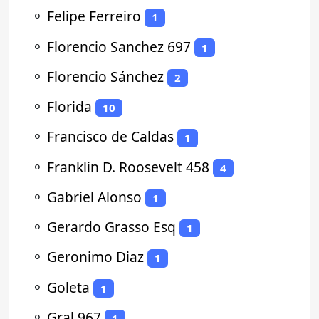
⚬
Felipe Ferreiro
1
⚬
Florencio Sanchez 697
1
⚬
Florencio Sánchez
2
⚬
Florida
10
⚬
Francisco de Caldas
1
⚬
Franklin D. Roosevelt 458
4
⚬
Gabriel Alonso
1
⚬
Gerardo Grasso Esq
1
⚬
Geronimo Diaz
1
⚬
Goleta
1
⚬
Gral 967
1