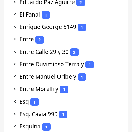
⚬
Eduardo Paz Aguirre
2
⚬
El Fanal
1
⚬
Enrique George 5149
1
⚬
Entre
2
⚬
Entre Calle 29 y 30
2
⚬
Entre Duvimioso Terra y
1
⚬
Entre Manuel Oribe y
1
⚬
Entre Morelli y
1
⚬
Esq
1
⚬
Esq. Cavia 990
1
⚬
Esquina
1