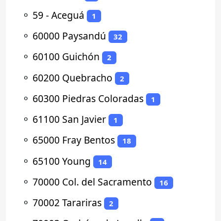
⚬
59 - Aceguá
1
⚬
60000 Paysandú
32
⚬
60100 Guichón
2
⚬
60200 Quebracho
2
⚬
60300 Piedras Coloradas
1
⚬
61100 San Javier
1
⚬
65000 Fray Bentos
18
⚬
65100 Young
14
⚬
70000 Col. del Sacramento
16
⚬
70002 Tarariras
2