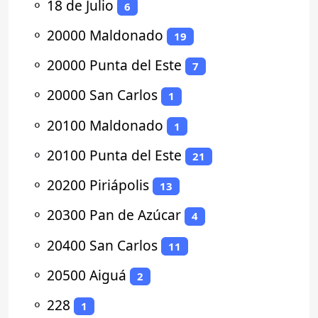
⚬
18 de Julio
6
⚬
20000 Maldonado
19
⚬
20000 Punta del Este
7
⚬
20000 San Carlos
1
⚬
20100 Maldonado
1
⚬
20100 Punta del Este
21
⚬
20200 Piriápolis
13
⚬
20300 Pan de Azúcar
4
⚬
20400 San Carlos
11
⚬
20500 Aiguá
2
⚬
228
1