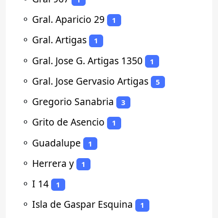
⚬
Gral. Aparicio 29
1
⚬
Gral. Artigas
1
⚬
Gral. Jose G. Artigas 1350
1
⚬
Gral. Jose Gervasio Artigas
5
⚬
Gregorio Sanabria
3
⚬
Grito de Asencio
1
⚬
Guadalupe
1
⚬
Herrera y
1
⚬
I 14
1
⚬
Isla de Gaspar Esquina
1