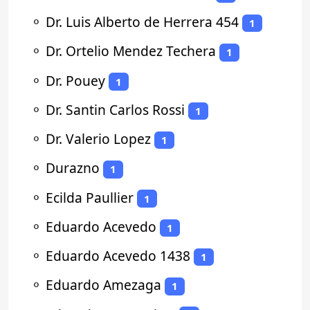
⚬
Dr. Luis Alberto de Herrera 454
1
⚬
Dr. Ortelio Mendez Techera
1
⚬
Dr. Pouey
1
⚬
Dr. Santin Carlos Rossi
1
⚬
Dr. Valerio Lopez
1
⚬
Durazno
1
⚬
Ecilda Paullier
1
⚬
Eduardo Acevedo
1
⚬
Eduardo Acevedo 1438
1
⚬
Eduardo Amezaga
1