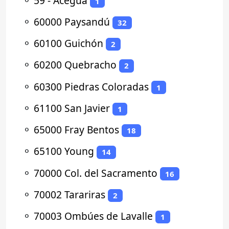
⚬
59 - Aceguá
1
⚬
60000 Paysandú
32
⚬
60100 Guichón
2
⚬
60200 Quebracho
2
⚬
60300 Piedras Coloradas
1
⚬
61100 San Javier
1
⚬
65000 Fray Bentos
18
⚬
65100 Young
14
⚬
70000 Col. del Sacramento
16
⚬
70002 Tarariras
2
⚬
70003 Ombúes de Lavalle
1