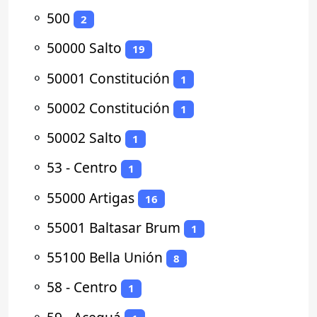
⚬
500
2
⚬
50000 Salto
19
⚬
50001 Constitución
1
⚬
50002 Constitución
1
⚬
50002 Salto
1
⚬
53 - Centro
1
⚬
55000 Artigas
16
⚬
55001 Baltasar Brum
1
⚬
55100 Bella Unión
8
⚬
58 - Centro
1