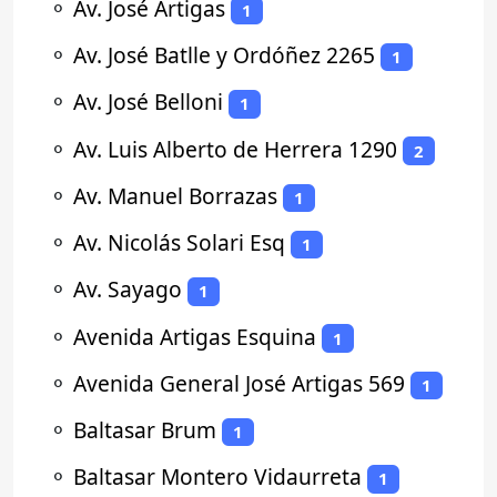
⚬
Av. José Artigas
1
⚬
Av. José Batlle y Ordóñez 2265
1
⚬
Av. José Belloni
1
⚬
Av. Luis Alberto de Herrera 1290
2
⚬
Av. Manuel Borrazas
1
⚬
Av. Nicolás Solari Esq
1
⚬
Av. Sayago
1
⚬
Avenida Artigas Esquina
1
⚬
Avenida General José Artigas 569
1
⚬
Baltasar Brum
1
⚬
Baltasar Montero Vidaurreta
1