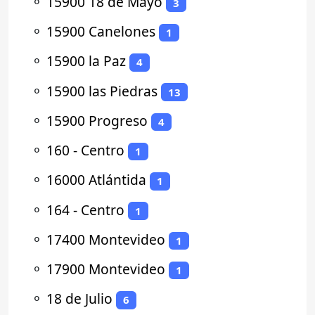
⚬
15900 18 de Mayo
3
⚬
15900 Canelones
1
⚬
15900 la Paz
4
⚬
15900 las Piedras
13
⚬
15900 Progreso
4
⚬
160 - Centro
1
⚬
16000 Atlántida
1
⚬
164 - Centro
1
⚬
17400 Montevideo
1
⚬
17900 Montevideo
1
⚬
18 de Julio
6