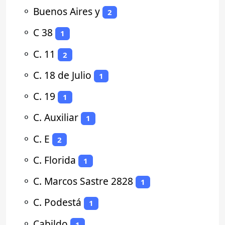
⚬
Buenos Aires y
2
⚬
C 38
1
⚬
C. 11
2
⚬
C. 18 de Julio
1
⚬
C. 19
1
⚬
C. Auxiliar
1
⚬
C. E
2
⚬
C. Florida
1
⚬
C. Marcos Sastre 2828
1
⚬
C. Podestá
1
⚬
Cabildo
1