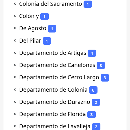
⚬
Colonia del Sacramento
1
⚬
Colón y
1
⚬
De Agosto
1
⚬
Del Pilar
1
⚬
Departamento de Artigas
4
⚬
Departamento de Canelones
8
⚬
Departamento de Cerro Largo
3
⚬
Departamento de Colonia
6
⚬
Departamento de Durazno
2
⚬
Departamento de Florida
3
⚬
Departamento de Lavalleja
2