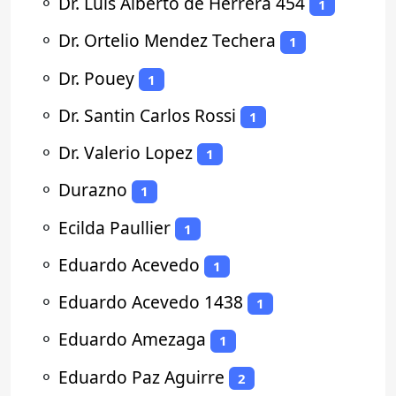
⚬
Dr. Luis Alberto de Herrera 454
1
⚬
Dr. Ortelio Mendez Techera
1
⚬
Dr. Pouey
1
⚬
Dr. Santin Carlos Rossi
1
⚬
Dr. Valerio Lopez
1
⚬
Durazno
1
⚬
Ecilda Paullier
1
⚬
Eduardo Acevedo
1
⚬
Eduardo Acevedo 1438
1
⚬
Eduardo Amezaga
1
⚬
Eduardo Paz Aguirre
2