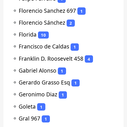
⚬
Florencio Sanchez 697
1
⚬
Florencio Sánchez
2
⚬
Florida
10
⚬
Francisco de Caldas
1
⚬
Franklin D. Roosevelt 458
4
⚬
Gabriel Alonso
1
⚬
Gerardo Grasso Esq
1
⚬
Geronimo Diaz
1
⚬
Goleta
1
⚬
Gral 967
1