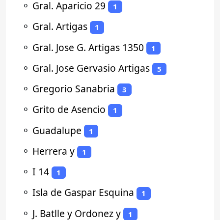
⚬
Gral. Aparicio 29
1
⚬
Gral. Artigas
1
⚬
Gral. Jose G. Artigas 1350
1
⚬
Gral. Jose Gervasio Artigas
5
⚬
Gregorio Sanabria
3
⚬
Grito de Asencio
1
⚬
Guadalupe
1
⚬
Herrera y
1
⚬
I 14
1
⚬
Isla de Gaspar Esquina
1
⚬
J. Batlle y Ordonez y
1