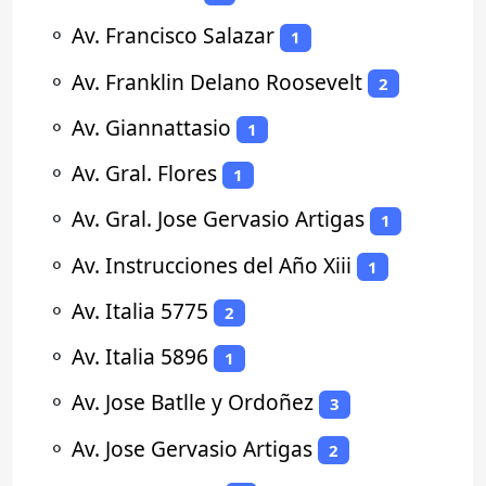
⚬
Av. Francisco Salazar
1
⚬
Av. Franklin Delano Roosevelt
2
⚬
Av. Giannattasio
1
⚬
Av. Gral. Flores
1
⚬
Av. Gral. Jose Gervasio Artigas
1
⚬
Av. Instrucciones del Año Xiii
1
⚬
Av. Italia 5775
2
⚬
Av. Italia 5896
1
⚬
Av. Jose Batlle y Ordoñez
3
⚬
Av. Jose Gervasio Artigas
2