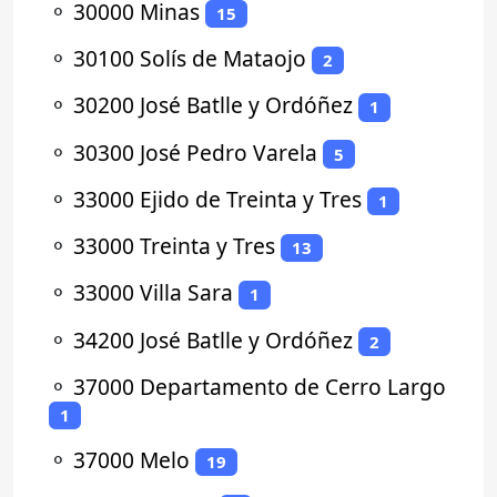
⚬
30000 Minas
15
⚬
30100 Solís de Mataojo
2
⚬
30200 José Batlle y Ordóñez
1
⚬
30300 José Pedro Varela
5
⚬
33000 Ejido de Treinta y Tres
1
⚬
33000 Treinta y Tres
13
⚬
33000 Villa Sara
1
⚬
34200 José Batlle y Ordóñez
2
⚬
37000 Departamento de Cerro Largo
1
⚬
37000 Melo
19