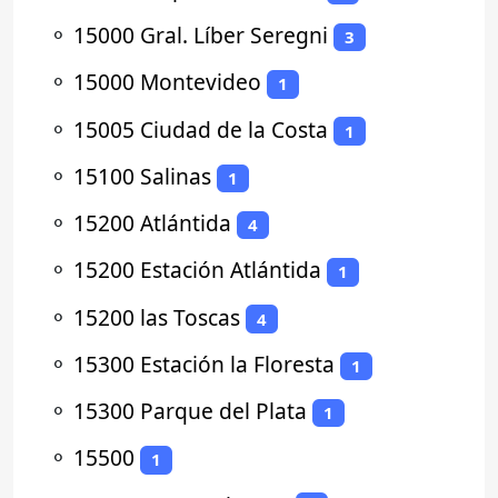
⚬
15000 Gral. Líber Seregni
3
⚬
15000 Montevideo
1
⚬
15005 Ciudad de la Costa
1
⚬
15100 Salinas
1
⚬
15200 Atlántida
4
⚬
15200 Estación Atlántida
1
⚬
15200 las Toscas
4
⚬
15300 Estación la Floresta
1
⚬
15300 Parque del Plata
1
⚬
15500
1