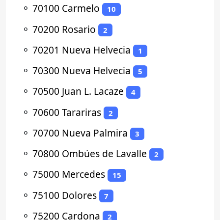
⚬
70100 Carmelo
10
⚬
70200 Rosario
2
⚬
70201 Nueva Helvecia
1
⚬
70300 Nueva Helvecia
5
⚬
70500 Juan L. Lacaze
4
⚬
70600 Tarariras
2
⚬
70700 Nueva Palmira
3
⚬
70800 Ombúes de Lavalle
2
⚬
75000 Mercedes
15
⚬
75100 Dolores
7
⚬
75200 Cardona
2