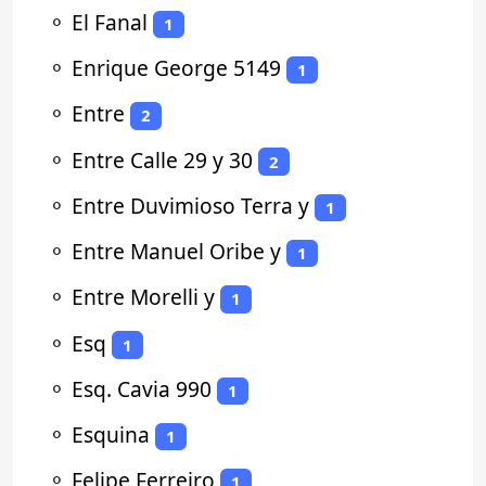
⚬
El Fanal
1
⚬
Enrique George 5149
1
⚬
Entre
2
⚬
Entre Calle 29 y 30
2
⚬
Entre Duvimioso Terra y
1
⚬
Entre Manuel Oribe y
1
⚬
Entre Morelli y
1
⚬
Esq
1
⚬
Esq. Cavia 990
1
⚬
Esquina
1
⚬
Felipe Ferreiro
1