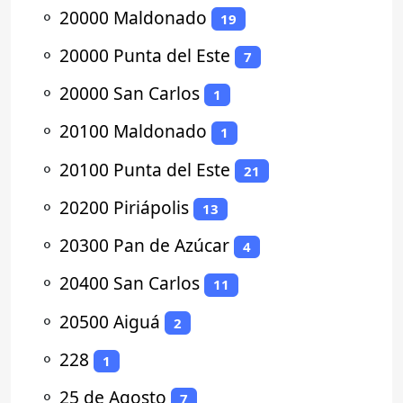
⚬
20000 Maldonado
19
⚬
20000 Punta del Este
7
⚬
20000 San Carlos
1
⚬
20100 Maldonado
1
⚬
20100 Punta del Este
21
⚬
20200 Piriápolis
13
⚬
20300 Pan de Azúcar
4
⚬
20400 San Carlos
11
⚬
20500 Aiguá
2
⚬
228
1
⚬
25 de Agosto
7