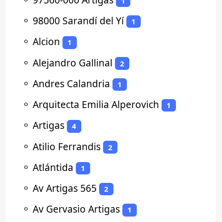
1
⚬
98000 Sarandí del Yí
1
⚬
Alcion
1
⚬
Alejandro Gallinal
2
⚬
Andres Calandria
1
⚬
Arquitecta Emilia Alperovich
1
⚬
Artigas
4
⚬
Atilio Ferrandis
2
⚬
Atlántida
1
⚬
Av Artigas 565
2
⚬
Av Gervasio Artigas
1