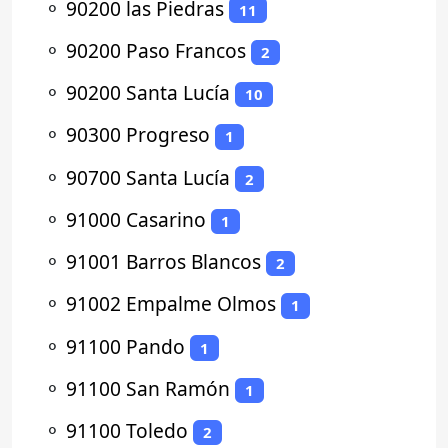
⚬
90200 las Piedras
11
⚬
90200 Paso Francos
2
⚬
90200 Santa Lucía
10
⚬
90300 Progreso
1
⚬
90700 Santa Lucía
2
⚬
91000 Casarino
1
⚬
91001 Barros Blancos
2
⚬
91002 Empalme Olmos
1
⚬
91100 Pando
1
⚬
91100 San Ramón
1
⚬
91100 Toledo
2