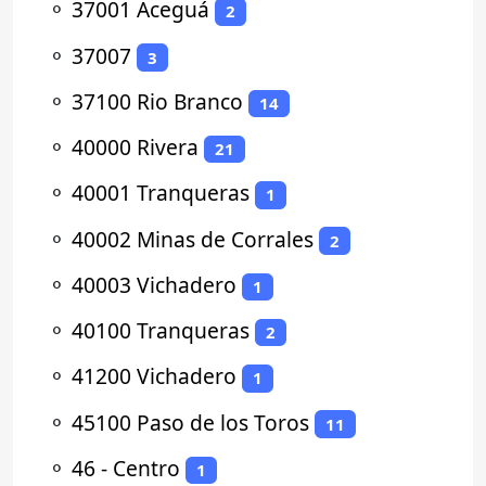
⚬
37001 Aceguá
2
⚬
37007
3
⚬
37100 Rio Branco
14
⚬
40000 Rivera
21
⚬
40001 Tranqueras
1
⚬
40002 Minas de Corrales
2
⚬
40003 Vichadero
1
⚬
40100 Tranqueras
2
⚬
41200 Vichadero
1
⚬
45100 Paso de los Toros
11
⚬
46 - Centro
1