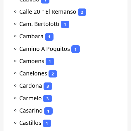
⚬
Calle 20 " El Remanso
2
⚬
Cam. Bertolotti
1
⚬
Cambara
1
⚬
Camino A Poquitos
1
⚬
Camoens
1
⚬
Canelones
2
⚬
Cardona
3
⚬
Carmelo
3
⚬
Casarino
1
⚬
Castillos
1