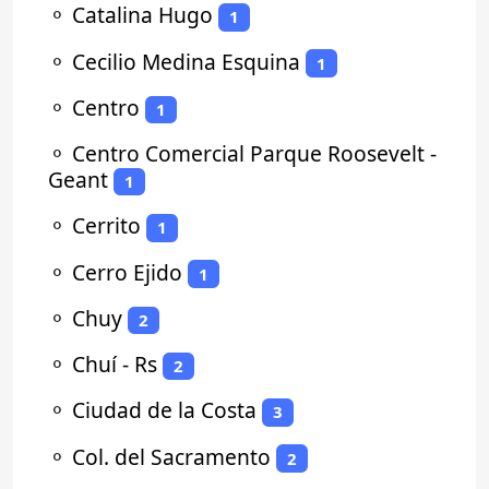
⚬
Catalina Hugo
1
⚬
Cecilio Medina Esquina
1
⚬
Centro
1
⚬
Centro Comercial Parque Roosevelt -
Geant
1
⚬
Cerrito
1
⚬
Cerro Ejido
1
⚬
Chuy
2
⚬
Chuí - Rs
2
⚬
Ciudad de la Costa
3
⚬
Col. del Sacramento
2