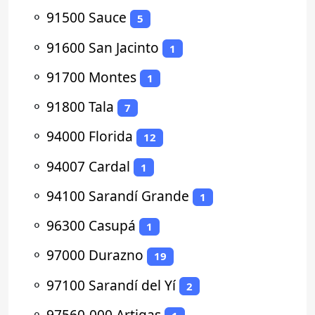
⚬
91500 Sauce
5
⚬
91600 San Jacinto
1
⚬
91700 Montes
1
⚬
91800 Tala
7
⚬
94000 Florida
12
⚬
94007 Cardal
1
⚬
94100 Sarandí Grande
1
⚬
96300 Casupá
1
⚬
97000 Durazno
19
⚬
97100 Sarandí del Yí
2
⚬
97560-000 Artigas