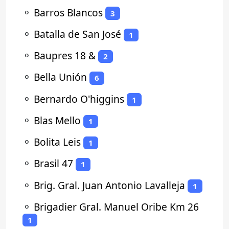
⚬
Barros Blancos
3
⚬
Batalla de San José
1
⚬
Baupres 18 &
2
⚬
Bella Unión
6
⚬
Bernardo O'higgins
1
⚬
Blas Mello
1
⚬
Bolita Leis
1
⚬
Brasil 47
1
⚬
Brig. Gral. Juan Antonio Lavalleja
1
⚬
Brigadier Gral. Manuel Oribe Km 26
1