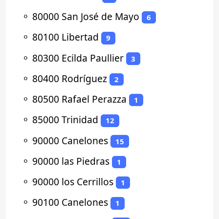
⚬
80000 San José de Mayo
6
⚬
80100 Libertad
9
⚬
80300 Ecilda Paullier
3
⚬
80400 Rodríguez
2
⚬
80500 Rafael Perazza
1
⚬
85000 Trinidad
12
⚬
90000 Canelones
15
⚬
90000 las Piedras
1
⚬
90000 los Cerrillos
1
⚬
90100 Canelones
1