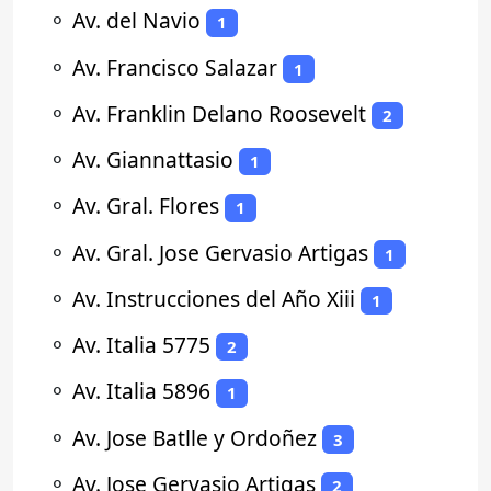
⚬
Av. del Navio
1
⚬
Av. Francisco Salazar
1
⚬
Av. Franklin Delano Roosevelt
2
⚬
Av. Giannattasio
1
⚬
Av. Gral. Flores
1
⚬
Av. Gral. Jose Gervasio Artigas
1
⚬
Av. Instrucciones del Año Xiii
1
⚬
Av. Italia 5775
2
⚬
Av. Italia 5896
1
⚬
Av. Jose Batlle y Ordoñez
3
⚬
Av. Jose Gervasio Artigas
2