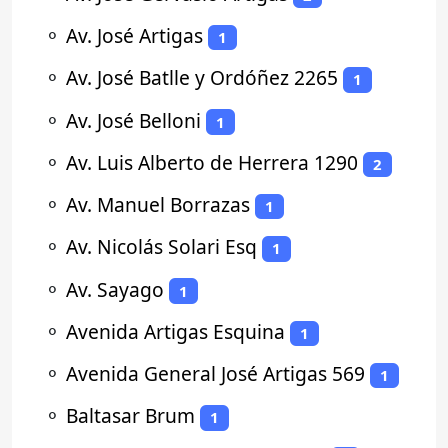
⚬
Av. José Artigas
1
⚬
Av. José Batlle y Ordóñez 2265
1
⚬
Av. José Belloni
1
⚬
Av. Luis Alberto de Herrera 1290
2
⚬
Av. Manuel Borrazas
1
⚬
Av. Nicolás Solari Esq
1
⚬
Av. Sayago
1
⚬
Avenida Artigas Esquina
1
⚬
Avenida General José Artigas 569
1
⚬
Baltasar Brum
1