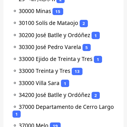
⚬
30000 Minas
15
⚬
30100 Solís de Mataojo
2
⚬
30200 José Batlle y Ordóñez
1
⚬
30300 José Pedro Varela
5
⚬
33000 Ejido de Treinta y Tres
1
⚬
33000 Treinta y Tres
13
⚬
33000 Villa Sara
1
⚬
34200 José Batlle y Ordóñez
2
⚬
37000 Departamento de Cerro Largo
1
⚬
37000 Melo
19