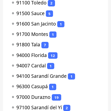
⚬
91100 Toledo
2
⚬
91500 Sauce
5
⚬
91600 San Jacinto
1
⚬
91700 Montes
1
⚬
91800 Tala
7
⚬
94000 Florida
12
⚬
94007 Cardal
1
⚬
94100 Sarandí Grande
1
⚬
96300 Casupá
1
⚬
97000 Durazno
19
⚬
97100 Sarandí del Yí
2