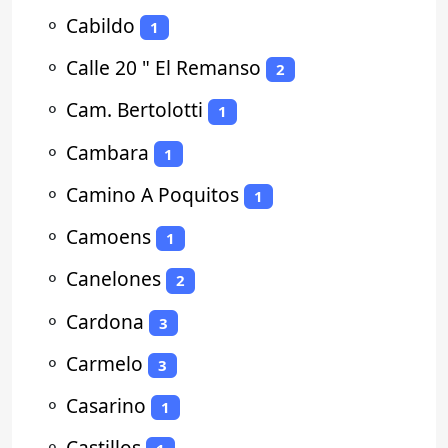
⚬
Cabildo
1
⚬
Calle 20 " El Remanso
2
⚬
Cam. Bertolotti
1
⚬
Cambara
1
⚬
Camino A Poquitos
1
⚬
Camoens
1
⚬
Canelones
2
⚬
Cardona
3
⚬
Carmelo
3
⚬
Casarino
1
⚬
Castillos