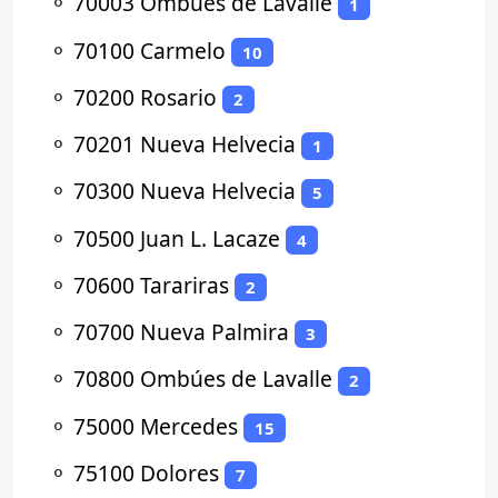
⚬
70003 Ombúes de Lavalle
1
⚬
70100 Carmelo
10
⚬
70200 Rosario
2
⚬
70201 Nueva Helvecia
1
⚬
70300 Nueva Helvecia
5
⚬
70500 Juan L. Lacaze
4
⚬
70600 Tarariras
2
⚬
70700 Nueva Palmira
3
⚬
70800 Ombúes de Lavalle
2
⚬
75000 Mercedes
15
⚬
75100 Dolores
7