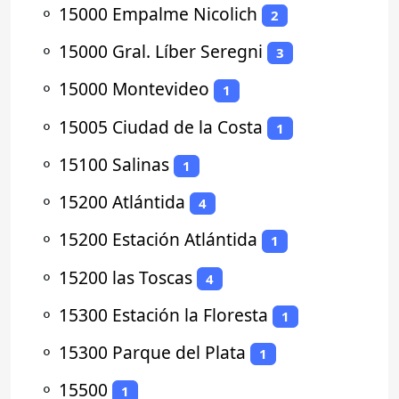
⚬
15000 Empalme Nicolich
2
⚬
15000 Gral. Líber Seregni
3
⚬
15000 Montevideo
1
⚬
15005 Ciudad de la Costa
1
⚬
15100 Salinas
1
⚬
15200 Atlántida
4
⚬
15200 Estación Atlántida
1
⚬
15200 las Toscas
4
⚬
15300 Estación la Floresta
1
⚬
15300 Parque del Plata
1
⚬
15500
1