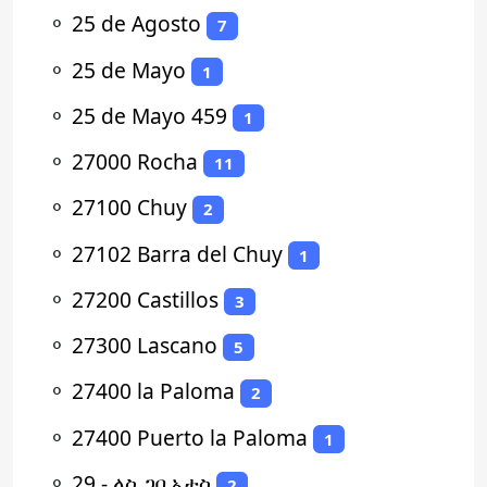
⚬
25 de Agosto
7
⚬
25 de Mayo
1
⚬
25 de Mayo 459
1
⚬
27000 Rocha
11
⚬
27100 Chuy
2
⚬
27102 Barra del Chuy
1
⚬
27200 Castillos
3
⚬
27300 Lascano
5
⚬
27400 la Paloma
2
⚬
27400 Puerto la Paloma
1
⚬
29 - ላስ ጋቢኦታስ
2