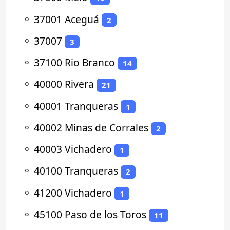
⚬
37001 Aceguá
2
⚬
37007
3
⚬
37100 Rio Branco
14
⚬
40000 Rivera
21
⚬
40001 Tranqueras
1
⚬
40002 Minas de Corrales
2
⚬
40003 Vichadero
1
⚬
40100 Tranqueras
2
⚬
41200 Vichadero
1
⚬
45100 Paso de los Toros
11