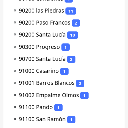
⚬
90200 las Piedras
11
⚬
90200 Paso Francos
2
⚬
90200 Santa Lucía
10
⚬
90300 Progreso
1
⚬
90700 Santa Lucía
2
⚬
91000 Casarino
1
⚬
91001 Barros Blancos
2
⚬
91002 Empalme Olmos
1
⚬
91100 Pando
1
⚬
91100 San Ramón
1