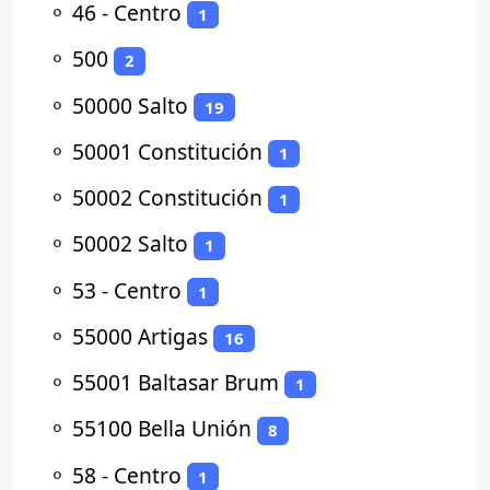
⚬
46 - Centro
1
⚬
500
2
⚬
50000 Salto
19
⚬
50001 Constitución
1
⚬
50002 Constitución
1
⚬
50002 Salto
1
⚬
53 - Centro
1
⚬
55000 Artigas
16
⚬
55001 Baltasar Brum
1
⚬
55100 Bella Unión
8
⚬
58 - Centro
1