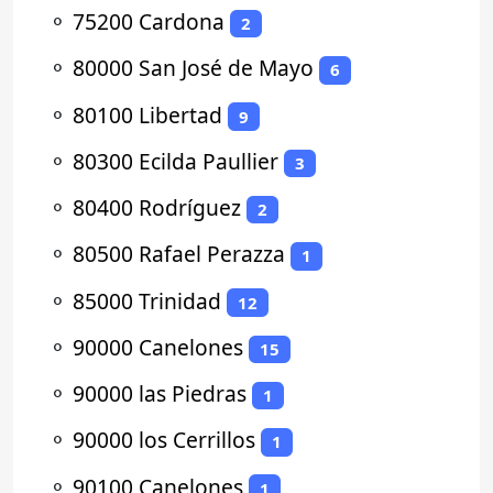
⚬
75200 Cardona
2
⚬
80000 San José de Mayo
6
⚬
80100 Libertad
9
⚬
80300 Ecilda Paullier
3
⚬
80400 Rodríguez
2
⚬
80500 Rafael Perazza
1
⚬
85000 Trinidad
12
⚬
90000 Canelones
15
⚬
90000 las Piedras
1
⚬
90000 los Cerrillos
1
⚬
90100 Canelones
1