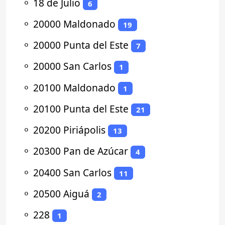
⚬
18 de Julio
6
⚬
20000 Maldonado
19
⚬
20000 Punta del Este
7
⚬
20000 San Carlos
1
⚬
20100 Maldonado
1
⚬
20100 Punta del Este
21
⚬
20200 Piriápolis
13
⚬
20300 Pan de Azúcar
4
⚬
20400 San Carlos
11
⚬
20500 Aiguá
2
⚬
228
1