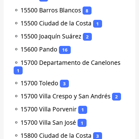
⚬
15500 Barros Blancos
8
⚬
15500 Ciudad de la Costa
1
⚬
15500 Joaquín Suárez
2
⚬
15600 Pando
16
⚬
15700 Departamento de Canelones
1
⚬
15700 Toledo
3
⚬
15700 Villa Crespo y San Andrés
2
⚬
15700 Villa Porvenir
1
⚬
15700 Villa San José
1
⚬
15800 Ciudad de la Costa
3