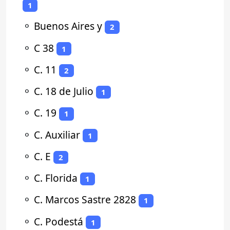
1
⚬
Buenos Aires y
2
⚬
C 38
1
⚬
C. 11
2
⚬
C. 18 de Julio
1
⚬
C. 19
1
⚬
C. Auxiliar
1
⚬
C. E
2
⚬
C. Florida
1
⚬
C. Marcos Sastre 2828
1
⚬
C. Podestá
1