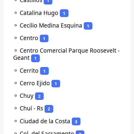
1
⚬
Catalina Hugo
1
⚬
Cecilio Medina Esquina
1
⚬
Centro
1
⚬
Centro Comercial Parque Roosevelt -
Geant
1
⚬
Cerrito
1
⚬
Cerro Ejido
1
⚬
Chuy
2
⚬
Chuí - Rs
2
⚬
Ciudad de la Costa
3
⚬
Col. del Sacramento
2