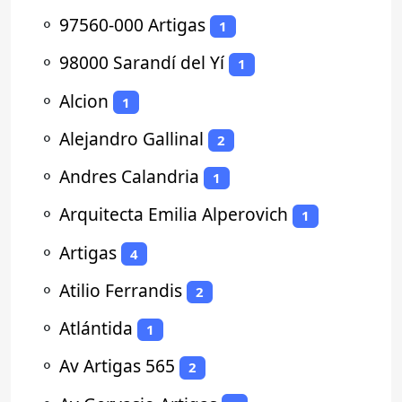
⚬
97560-000 Artigas
1
⚬
98000 Sarandí del Yí
1
⚬
Alcion
1
⚬
Alejandro Gallinal
2
⚬
Andres Calandria
1
⚬
Arquitecta Emilia Alperovich
1
⚬
Artigas
4
⚬
Atilio Ferrandis
2
⚬
Atlántida
1
⚬
Av Artigas 565
2