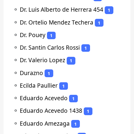
⚬
Dr. Luis Alberto de Herrera 454
1
⚬
Dr. Ortelio Mendez Techera
1
⚬
Dr. Pouey
1
⚬
Dr. Santin Carlos Rossi
1
⚬
Dr. Valerio Lopez
1
⚬
Durazno
1
⚬
Ecilda Paullier
1
⚬
Eduardo Acevedo
1
⚬
Eduardo Acevedo 1438
1
⚬
Eduardo Amezaga
1