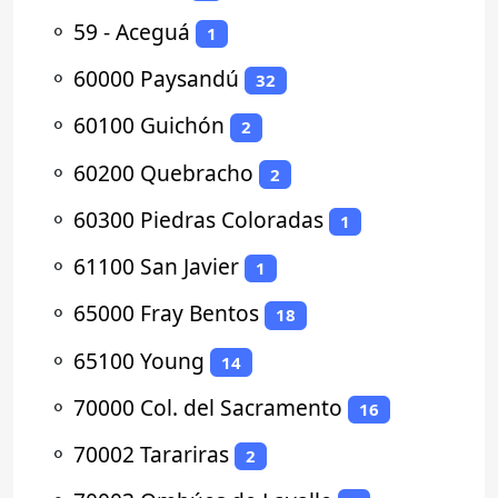
⚬
59 - Aceguá
1
⚬
60000 Paysandú
32
⚬
60100 Guichón
2
⚬
60200 Quebracho
2
⚬
60300 Piedras Coloradas
1
⚬
61100 San Javier
1
⚬
65000 Fray Bentos
18
⚬
65100 Young
14
⚬
70000 Col. del Sacramento
16
⚬
70002 Tarariras
2