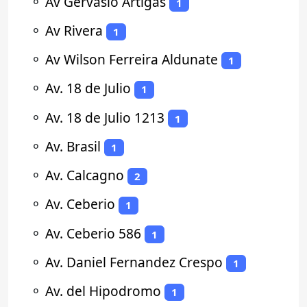
⚬
Av Gervasio Artigas
1
⚬
Av Rivera
1
⚬
Av Wilson Ferreira Aldunate
1
⚬
Av. 18 de Julio
1
⚬
Av. 18 de Julio 1213
1
⚬
Av. Brasil
1
⚬
Av. Calcagno
2
⚬
Av. Ceberio
1
⚬
Av. Ceberio 586
1
⚬
Av. Daniel Fernandez Crespo
1
⚬
Av. del Hipodromo
1