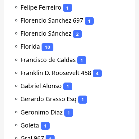
⚬
Felipe Ferreiro
1
⚬
Florencio Sanchez 697
1
⚬
Florencio Sánchez
2
⚬
Florida
10
⚬
Francisco de Caldas
1
⚬
Franklin D. Roosevelt 458
4
⚬
Gabriel Alonso
1
⚬
Gerardo Grasso Esq
1
⚬
Geronimo Diaz
1
⚬
Goleta
1
⚬
Gral 967
1