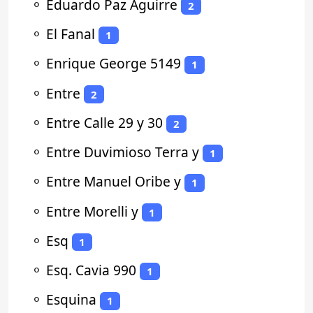
⚬
Eduardo Paz Aguirre
2
⚬
El Fanal
1
⚬
Enrique George 5149
1
⚬
Entre
2
⚬
Entre Calle 29 y 30
2
⚬
Entre Duvimioso Terra y
1
⚬
Entre Manuel Oribe y
1
⚬
Entre Morelli y
1
⚬
Esq
1
⚬
Esq. Cavia 990
1
⚬
Esquina
1