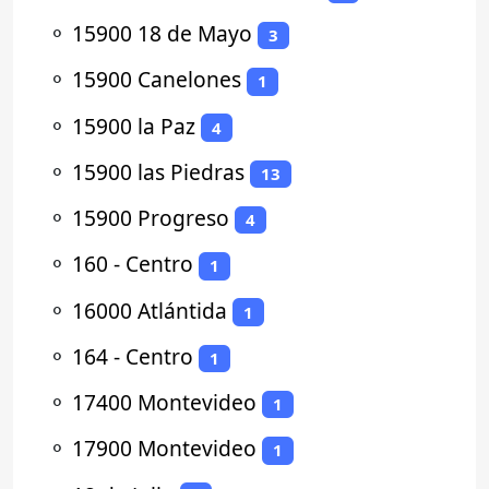
⚬
15900 18 de Mayo
3
⚬
15900 Canelones
1
⚬
15900 la Paz
4
⚬
15900 las Piedras
13
⚬
15900 Progreso
4
⚬
160 - Centro
1
⚬
16000 Atlántida
1
⚬
164 - Centro
1
⚬
17400 Montevideo
1
⚬
17900 Montevideo
1