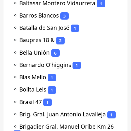
⚬
Baltasar Montero Vidaurreta
1
⚬
Barros Blancos
3
⚬
Batalla de San José
1
⚬
Baupres 18 &
2
⚬
Bella Unión
6
⚬
Bernardo O'higgins
1
⚬
Blas Mello
1
⚬
Bolita Leis
1
⚬
Brasil 47
1
⚬
Brig. Gral. Juan Antonio Lavalleja
1
⚬
Brigadier Gral. Manuel Oribe Km 26