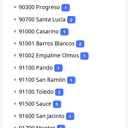
⚬
90300 Progreso
1
⚬
90700 Santa Lucía
2
⚬
91000 Casarino
1
⚬
91001 Barros Blancos
2
⚬
91002 Empalme Olmos
1
⚬
91100 Pando
1
⚬
91100 San Ramón
1
⚬
91100 Toledo
2
⚬
91500 Sauce
5
⚬
91600 San Jacinto
1
⚬
91700 Montes