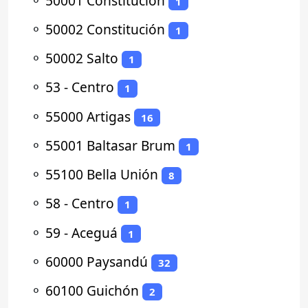
⚬
50001 Constitución
1
⚬
50002 Constitución
1
⚬
50002 Salto
1
⚬
53 - Centro
1
⚬
55000 Artigas
16
⚬
55001 Baltasar Brum
1
⚬
55100 Bella Unión
8
⚬
58 - Centro
1
⚬
59 - Aceguá
1
⚬
60000 Paysandú
32
⚬
60100 Guichón
2