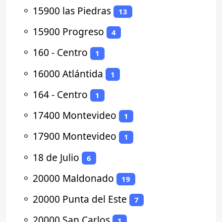
⚬
15900 las Piedras
13
⚬
15900 Progreso
4
⚬
160 - Centro
1
⚬
16000 Atlántida
1
⚬
164 - Centro
1
⚬
17400 Montevideo
1
⚬
17900 Montevideo
1
⚬
18 de Julio
6
⚬
20000 Maldonado
19
⚬
20000 Punta del Este
7
⚬
20000 San Carlos
1