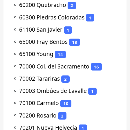
⚬
60200 Quebracho
2
⚬
60300 Piedras Coloradas
1
⚬
61100 San Javier
1
⚬
65000 Fray Bentos
18
⚬
65100 Young
14
⚬
70000 Col. del Sacramento
16
⚬
70002 Tarariras
2
⚬
70003 Ombúes de Lavalle
1
⚬
70100 Carmelo
10
⚬
70200 Rosario
2
⚬
70201 Nueva Helvecia
1