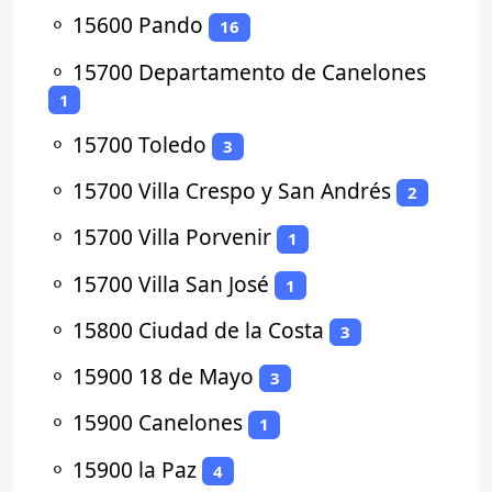
⚬
15600 Pando
16
⚬
15700 Departamento de Canelones
1
⚬
15700 Toledo
3
⚬
15700 Villa Crespo y San Andrés
2
⚬
15700 Villa Porvenir
1
⚬
15700 Villa San José
1
⚬
15800 Ciudad de la Costa
3
⚬
15900 18 de Mayo
3
⚬
15900 Canelones
1
⚬
15900 la Paz
4