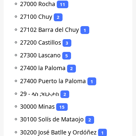
⚬
27000 Rocha
11
⚬
27100 Chuy
2
⚬
27102 Barra del Chuy
1
⚬
27200 Castillos
3
⚬
27300 Lascano
5
⚬
27400 la Paloma
2
⚬
27400 Puerto la Paloma
1
⚬
29 - ላስ ጋቢኦታስ
2
⚬
30000 Minas
15
⚬
30100 Solís de Mataojo
2
⚬
30200 José Batlle y Ordóñez
1