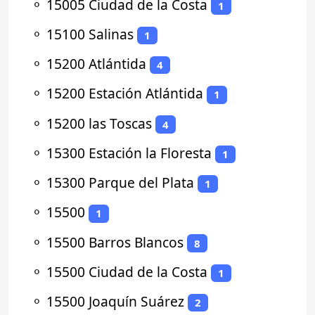
⚬
15005 Ciudad de la Costa
1
⚬
15100 Salinas
1
⚬
15200 Atlántida
4
⚬
15200 Estación Atlántida
1
⚬
15200 las Toscas
4
⚬
15300 Estación la Floresta
1
⚬
15300 Parque del Plata
1
⚬
15500
1
⚬
15500 Barros Blancos
8
⚬
15500 Ciudad de la Costa
1
⚬
15500 Joaquín Suárez
2