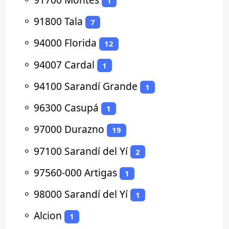
1
⚬
91800 Tala
7
⚬
94000 Florida
12
⚬
94007 Cardal
1
⚬
94100 Sarandí Grande
1
⚬
96300 Casupá
1
⚬
97000 Durazno
19
⚬
97100 Sarandí del Yí
2
⚬
97560-000 Artigas
1
⚬
98000 Sarandí del Yí
1
⚬
Alcion
1