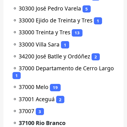
⚬
30300 José Pedro Varela
5
⚬
33000 Ejido de Treinta y Tres
1
⚬
33000 Treinta y Tres
13
⚬
33000 Villa Sara
1
⚬
34200 José Batlle y Ordóñez
2
⚬
37000 Departamento de Cerro Largo
1
⚬
37000 Melo
19
⚬
37001 Aceguá
2
⚬
37007
3
⚬
37100 Rio Branco