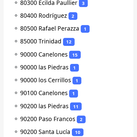
⚬
80300 Ecilda Paullier
3
⚬
80400 Rodríguez
2
⚬
80500 Rafael Perazza
1
⚬
85000 Trinidad
12
⚬
90000 Canelones
15
⚬
90000 las Piedras
1
⚬
90000 los Cerrillos
1
⚬
90100 Canelones
1
⚬
90200 las Piedras
11
⚬
90200 Paso Francos
2
⚬
90200 Santa Lucía
10