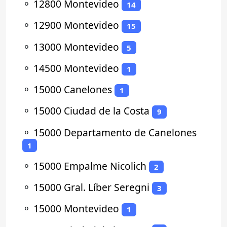
⚬
12800 Montevideo
14
⚬
12900 Montevideo
15
⚬
13000 Montevideo
5
⚬
14500 Montevideo
1
⚬
15000 Canelones
1
⚬
15000 Ciudad de la Costa
9
⚬
15000 Departamento de Canelones
1
⚬
15000 Empalme Nicolich
2
⚬
15000 Gral. Líber Seregni
3
⚬
15000 Montevideo
1