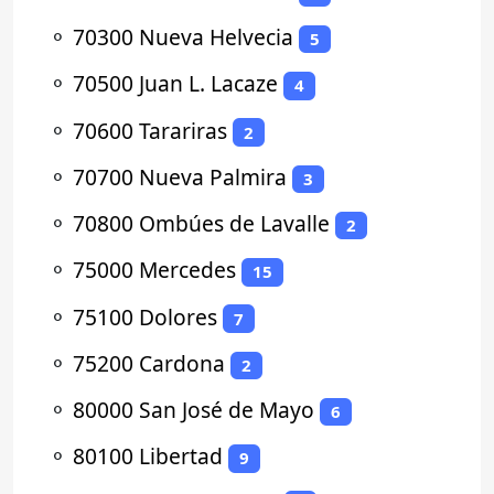
⚬
70300 Nueva Helvecia
5
⚬
70500 Juan L. Lacaze
4
⚬
70600 Tarariras
2
⚬
70700 Nueva Palmira
3
⚬
70800 Ombúes de Lavalle
2
⚬
75000 Mercedes
15
⚬
75100 Dolores
7
⚬
75200 Cardona
2
⚬
80000 San José de Mayo
6
⚬
80100 Libertad
9