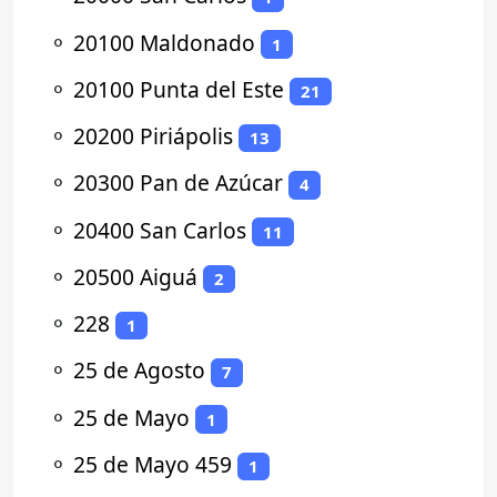
⚬
20100 Maldonado
1
⚬
20100 Punta del Este
21
⚬
20200 Piriápolis
13
⚬
20300 Pan de Azúcar
4
⚬
20400 San Carlos
11
⚬
20500 Aiguá
2
⚬
228
1
⚬
25 de Agosto
7
⚬
25 de Mayo
1
⚬
25 de Mayo 459
1