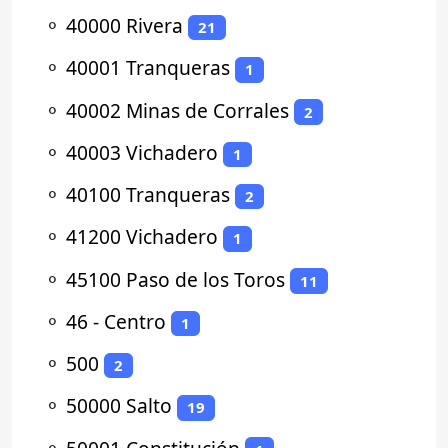
⚬
40000 Rivera
21
⚬
40001 Tranqueras
1
⚬
40002 Minas de Corrales
2
⚬
40003 Vichadero
1
⚬
40100 Tranqueras
2
⚬
41200 Vichadero
1
⚬
45100 Paso de los Toros
11
⚬
46 - Centro
1
⚬
500
2
⚬
50000 Salto
19