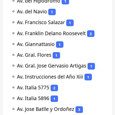
⚬
Av. del Hipodromo
1
⚬
Av. del Navio
1
⚬
Av. Francisco Salazar
1
⚬
Av. Franklin Delano Roosevelt
2
⚬
Av. Giannattasio
1
⚬
Av. Gral. Flores
1
⚬
Av. Gral. Jose Gervasio Artigas
1
⚬
Av. Instrucciones del Año Xiii
1
⚬
Av. Italia 5775
2
⚬
Av. Italia 5896
1
⚬
Av. Jose Batlle y Ordoñez
3