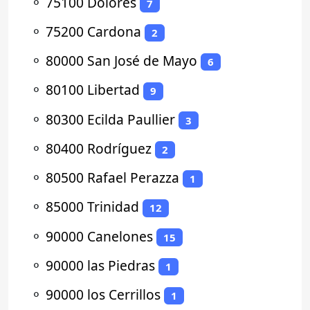
⚬
75100 Dolores
7
⚬
75200 Cardona
2
⚬
80000 San José de Mayo
6
⚬
80100 Libertad
9
⚬
80300 Ecilda Paullier
3
⚬
80400 Rodríguez
2
⚬
80500 Rafael Perazza
1
⚬
85000 Trinidad
12
⚬
90000 Canelones
15
⚬
90000 las Piedras
1
⚬
90000 los Cerrillos
1