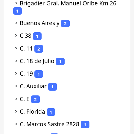
⚬
Brigadier Gral. Manuel Oribe Km 26
1
⚬
Buenos Aires y
2
⚬
C 38
1
⚬
C. 11
2
⚬
C. 18 de Julio
1
⚬
C. 19
1
⚬
C. Auxiliar
1
⚬
C. E
2
⚬
C. Florida
1
⚬
C. Marcos Sastre 2828
1