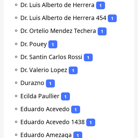
⚬
Dr. Luis Alberto de Herrera
1
⚬
Dr. Luis Alberto de Herrera 454
1
⚬
Dr. Ortelio Mendez Techera
1
⚬
Dr. Pouey
1
⚬
Dr. Santin Carlos Rossi
1
⚬
Dr. Valerio Lopez
1
⚬
Durazno
1
⚬
Ecilda Paullier
1
⚬
Eduardo Acevedo
1
⚬
Eduardo Acevedo 1438
1
⚬
Eduardo Amezaga
1