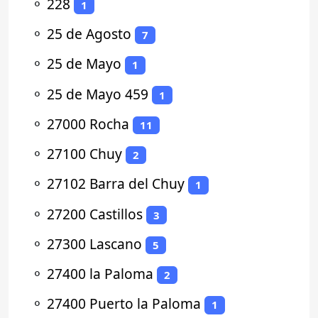
⚬
228
1
⚬
25 de Agosto
7
⚬
25 de Mayo
1
⚬
25 de Mayo 459
1
⚬
27000 Rocha
11
⚬
27100 Chuy
2
⚬
27102 Barra del Chuy
1
⚬
27200 Castillos
3
⚬
27300 Lascano
5
⚬
27400 la Paloma
2
⚬
27400 Puerto la Paloma
1