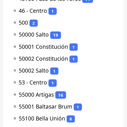
⚬
46 - Centro
1
⚬
500
2
⚬
50000 Salto
19
⚬
50001 Constitución
1
⚬
50002 Constitución
1
⚬
50002 Salto
1
⚬
53 - Centro
1
⚬
55000 Artigas
16
⚬
55001 Baltasar Brum
1
⚬
55100 Bella Unión
8