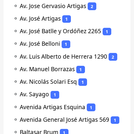
⚬
Av. Jose Gervasio Artigas
2
⚬
Av. José Artigas
1
⚬
Av. José Batlle y Ordóñez 2265
1
⚬
Av. José Belloni
1
⚬
Av. Luis Alberto de Herrera 1290
2
⚬
Av. Manuel Borrazas
1
⚬
Av. Nicolás Solari Esq
1
⚬
Av. Sayago
1
⚬
Avenida Artigas Esquina
1
⚬
Avenida General José Artigas 569
1
⚬
Baltasar Brum
1