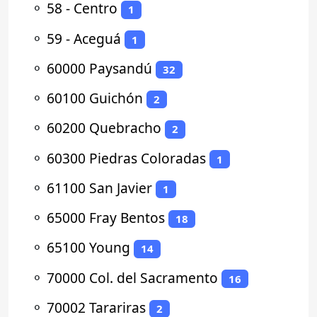
⚬
58 - Centro
1
⚬
59 - Aceguá
1
⚬
60000 Paysandú
32
⚬
60100 Guichón
2
⚬
60200 Quebracho
2
⚬
60300 Piedras Coloradas
1
⚬
61100 San Javier
1
⚬
65000 Fray Bentos
18
⚬
65100 Young
14
⚬
70000 Col. del Sacramento
16
⚬
70002 Tarariras
2