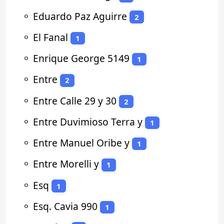
⚬
Eduardo Paz Aguirre
2
⚬
El Fanal
1
⚬
Enrique George 5149
1
⚬
Entre
2
⚬
Entre Calle 29 y 30
2
⚬
Entre Duvimioso Terra y
1
⚬
Entre Manuel Oribe y
1
⚬
Entre Morelli y
1
⚬
Esq
1
⚬
Esq. Cavia 990
1