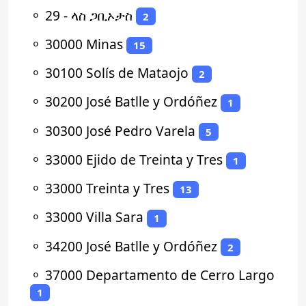
⚬
29 - ላስ ጋቢኦታስ
2
⚬
30000 Minas
15
⚬
30100 Solís de Mataojo
2
⚬
30200 José Batlle y Ordóñez
1
⚬
30300 José Pedro Varela
5
⚬
33000 Ejido de Treinta y Tres
1
⚬
33000 Treinta y Tres
13
⚬
33000 Villa Sara
1
⚬
34200 José Batlle y Ordóñez
2
⚬
37000 Departamento de Cerro Largo
1