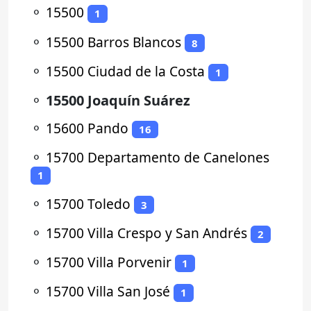
⚬
15500
1
⚬
15500 Barros Blancos
8
⚬
15500 Ciudad de la Costa
1
⚬
15500 Joaquín Suárez
⚬
15600 Pando
16
⚬
15700 Departamento de Canelones
1
⚬
15700 Toledo
3
⚬
15700 Villa Crespo y San Andrés
2
⚬
15700 Villa Porvenir
1
⚬
15700 Villa San José
1