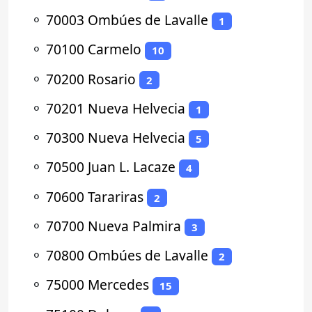
⚬
70003 Ombúes de Lavalle
1
⚬
70100 Carmelo
10
⚬
70200 Rosario
2
⚬
70201 Nueva Helvecia
1
⚬
70300 Nueva Helvecia
5
⚬
70500 Juan L. Lacaze
4
⚬
70600 Tarariras
2
⚬
70700 Nueva Palmira
3
⚬
70800 Ombúes de Lavalle
2
⚬
75000 Mercedes
15