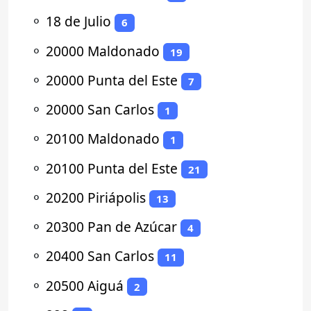
⚬
18 de Julio
6
⚬
20000 Maldonado
19
⚬
20000 Punta del Este
7
⚬
20000 San Carlos
1
⚬
20100 Maldonado
1
⚬
20100 Punta del Este
21
⚬
20200 Piriápolis
13
⚬
20300 Pan de Azúcar
4
⚬
20400 San Carlos
11
⚬
20500 Aiguá
2