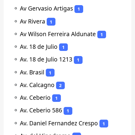
⚬
Av Gervasio Artigas
1
⚬
Av Rivera
1
⚬
Av Wilson Ferreira Aldunate
1
⚬
Av. 18 de Julio
1
⚬
Av. 18 de Julio 1213
1
⚬
Av. Brasil
1
⚬
Av. Calcagno
2
⚬
Av. Ceberio
1
⚬
Av. Ceberio 586
1
⚬
Av. Daniel Fernandez Crespo
1