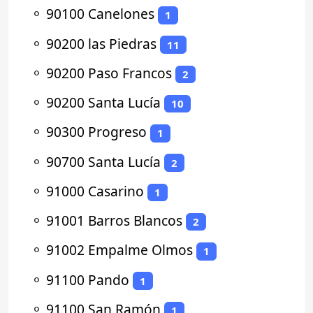
⚬
90100 Canelones
1
⚬
90200 las Piedras
11
⚬
90200 Paso Francos
2
⚬
90200 Santa Lucía
10
⚬
90300 Progreso
1
⚬
90700 Santa Lucía
2
⚬
91000 Casarino
1
⚬
91001 Barros Blancos
2
⚬
91002 Empalme Olmos
1
⚬
91100 Pando
1
⚬
91100 San Ramón
1