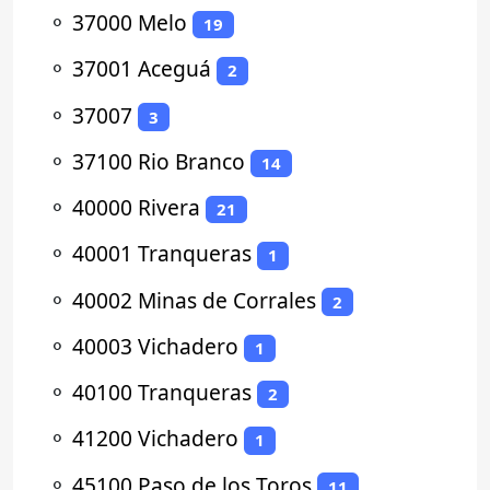
⚬
37000 Melo
19
⚬
37001 Aceguá
2
⚬
37007
3
⚬
37100 Rio Branco
14
⚬
40000 Rivera
21
⚬
40001 Tranqueras
1
⚬
40002 Minas de Corrales
2
⚬
40003 Vichadero
1
⚬
40100 Tranqueras
2
⚬
41200 Vichadero
1
⚬
45100 Paso de los Toros
11