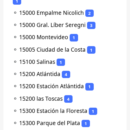
1
⚬
15000 Empalme Nicolich
2
⚬
15000 Gral. Líber Seregni
3
⚬
15000 Montevideo
1
⚬
15005 Ciudad de la Costa
1
⚬
15100 Salinas
1
⚬
15200 Atlántida
4
⚬
15200 Estación Atlántida
1
⚬
15200 las Toscas
4
⚬
15300 Estación la Floresta
1
⚬
15300 Parque del Plata
1