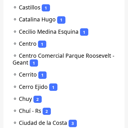
⚬
Castillos
1
⚬
Catalina Hugo
1
⚬
Cecilio Medina Esquina
1
⚬
Centro
1
⚬
Centro Comercial Parque Roosevelt -
Geant
1
⚬
Cerrito
1
⚬
Cerro Ejido
1
⚬
Chuy
2
⚬
Chuí - Rs
2
⚬
Ciudad de la Costa
3