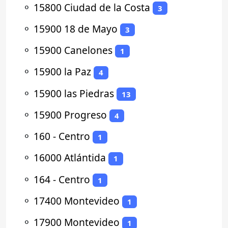
⚬
15800 Ciudad de la Costa
3
⚬
15900 18 de Mayo
3
⚬
15900 Canelones
1
⚬
15900 la Paz
4
⚬
15900 las Piedras
13
⚬
15900 Progreso
4
⚬
160 - Centro
1
⚬
16000 Atlántida
1
⚬
164 - Centro
1
⚬
17400 Montevideo
1
⚬
17900 Montevideo
1