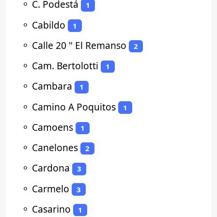
⚬
C. Podestá
1
⚬
Cabildo
1
⚬
Calle 20 " El Remanso
2
⚬
Cam. Bertolotti
1
⚬
Cambara
1
⚬
Camino A Poquitos
1
⚬
Camoens
1
⚬
Canelones
2
⚬
Cardona
3
⚬
Carmelo
3
⚬
Casarino
1