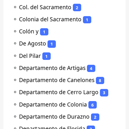
⚬
Col. del Sacramento
2
⚬
Colonia del Sacramento
1
⚬
Colón y
1
⚬
De Agosto
1
⚬
Del Pilar
1
⚬
Departamento de Artigas
4
⚬
Departamento de Canelones
8
⚬
Departamento de Cerro Largo
3
⚬
Departamento de Colonia
6
⚬
Departamento de Durazno
2
⚬
Departamento de Florida