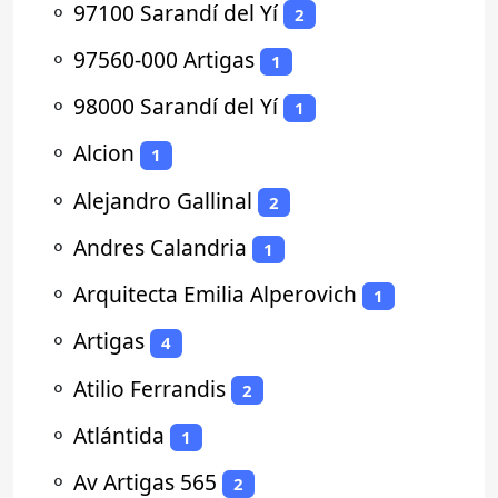
⚬
97100 Sarandí del Yí
2
⚬
97560-000 Artigas
1
⚬
98000 Sarandí del Yí
1
⚬
Alcion
1
⚬
Alejandro Gallinal
2
⚬
Andres Calandria
1
⚬
Arquitecta Emilia Alperovich
1
⚬
Artigas
4
⚬
Atilio Ferrandis
2
⚬
Atlántida
1
⚬
Av Artigas 565
2