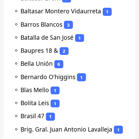
⚬
Baltasar Montero Vidaurreta
1
⚬
Barros Blancos
3
⚬
Batalla de San José
1
⚬
Baupres 18 &
2
⚬
Bella Unión
6
⚬
Bernardo O'higgins
1
⚬
Blas Mello
1
⚬
Bolita Leis
1
⚬
Brasil 47
1
⚬
Brig. Gral. Juan Antonio Lavalleja
1