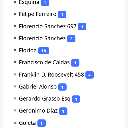
⚬
Esquina
1
⚬
Felipe Ferreiro
1
⚬
Florencio Sanchez 697
1
⚬
Florencio Sánchez
2
⚬
Florida
10
⚬
Francisco de Caldas
1
⚬
Franklin D. Roosevelt 458
4
⚬
Gabriel Alonso
1
⚬
Gerardo Grasso Esq
1
⚬
Geronimo Diaz
1
⚬
Goleta
1