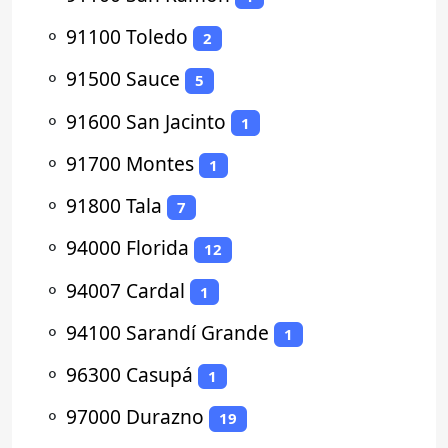
⚬
91100 Toledo
2
⚬
91500 Sauce
5
⚬
91600 San Jacinto
1
⚬
91700 Montes
1
⚬
91800 Tala
7
⚬
94000 Florida
12
⚬
94007 Cardal
1
⚬
94100 Sarandí Grande
1
⚬
96300 Casupá
1
⚬
97000 Durazno
19