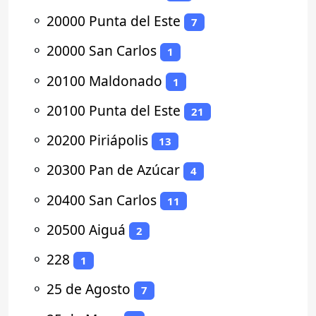
⚬
20000 Punta del Este
7
⚬
20000 San Carlos
1
⚬
20100 Maldonado
1
⚬
20100 Punta del Este
21
⚬
20200 Piriápolis
13
⚬
20300 Pan de Azúcar
4
⚬
20400 San Carlos
11
⚬
20500 Aiguá
2
⚬
228
1
⚬
25 de Agosto
7