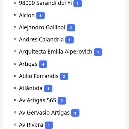
⚬
98000 Sarandí del Yí
1
⚬
Alcion
1
⚬
Alejandro Gallinal
2
⚬
Andres Calandria
1
⚬
Arquitecta Emilia Alperovich
1
⚬
Artigas
4
⚬
Atilio Ferrandis
2
⚬
Atlántida
1
⚬
Av Artigas 565
2
⚬
Av Gervasio Artigas
1
⚬
Av Rivera
1