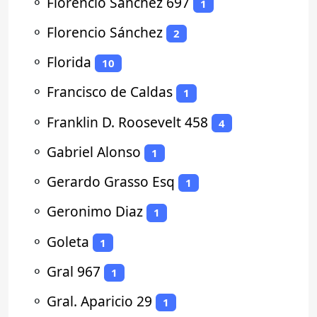
⚬
Florencio Sanchez 697
1
⚬
Florencio Sánchez
2
⚬
Florida
10
⚬
Francisco de Caldas
1
⚬
Franklin D. Roosevelt 458
4
⚬
Gabriel Alonso
1
⚬
Gerardo Grasso Esq
1
⚬
Geronimo Diaz
1
⚬
Goleta
1
⚬
Gral 967
1
⚬
Gral. Aparicio 29
1