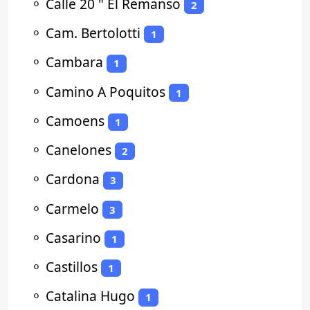
⚬
Calle 20 " El Remanso
2
⚬
Cam. Bertolotti
1
⚬
Cambara
1
⚬
Camino A Poquitos
1
⚬
Camoens
1
⚬
Canelones
2
⚬
Cardona
3
⚬
Carmelo
3
⚬
Casarino
1
⚬
Castillos
1
⚬
Catalina Hugo
1