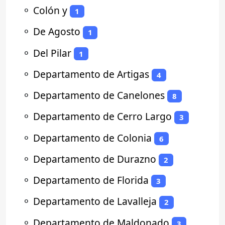
⚬
Colón y
1
⚬
De Agosto
1
⚬
Del Pilar
1
⚬
Departamento de Artigas
4
⚬
Departamento de Canelones
8
⚬
Departamento de Cerro Largo
3
⚬
Departamento de Colonia
6
⚬
Departamento de Durazno
2
⚬
Departamento de Florida
3
⚬
Departamento de Lavalleja
2
⚬
Departamento de Maldonado
3