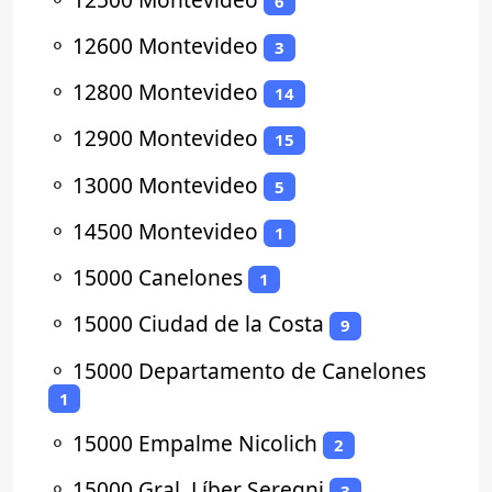
6
⚬
12600 Montevideo
3
⚬
12800 Montevideo
14
⚬
12900 Montevideo
15
⚬
13000 Montevideo
5
⚬
14500 Montevideo
1
⚬
15000 Canelones
1
⚬
15000 Ciudad de la Costa
9
⚬
15000 Departamento de Canelones
1
⚬
15000 Empalme Nicolich
2
⚬
15000 Gral. Líber Seregni
3