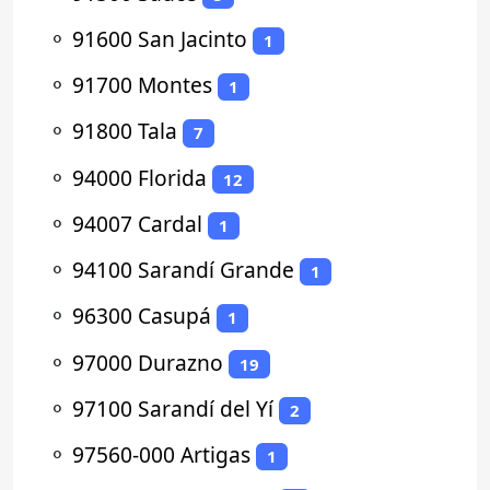
⚬
91600 San Jacinto
1
⚬
91700 Montes
1
⚬
91800 Tala
7
⚬
94000 Florida
12
⚬
94007 Cardal
1
⚬
94100 Sarandí Grande
1
⚬
96300 Casupá
1
⚬
97000 Durazno
19
⚬
97100 Sarandí del Yí
2
⚬
97560-000 Artigas
1