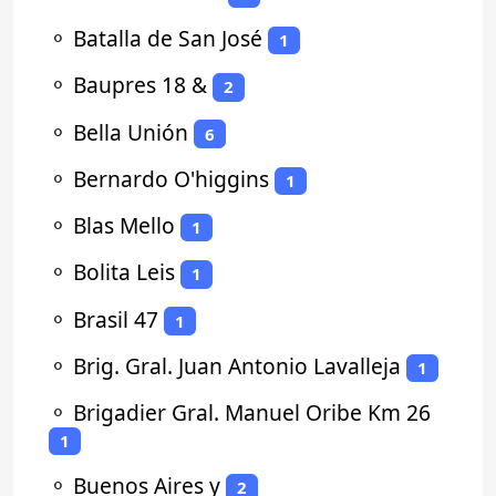
⚬
Batalla de San José
1
⚬
Baupres 18 &
2
⚬
Bella Unión
6
⚬
Bernardo O'higgins
1
⚬
Blas Mello
1
⚬
Bolita Leis
1
⚬
Brasil 47
1
⚬
Brig. Gral. Juan Antonio Lavalleja
1
⚬
Brigadier Gral. Manuel Oribe Km 26
1
⚬
Buenos Aires y
2