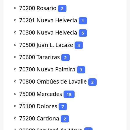
⚬
70200 Rosario
2
⚬
70201 Nueva Helvecia
1
⚬
70300 Nueva Helvecia
5
⚬
70500 Juan L. Lacaze
4
⚬
70600 Tarariras
2
⚬
70700 Nueva Palmira
3
⚬
70800 Ombúes de Lavalle
2
⚬
75000 Mercedes
15
⚬
75100 Dolores
7
⚬
75200 Cardona
2