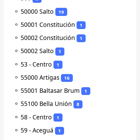
⚬
50000 Salto
19
⚬
50001 Constitución
1
⚬
50002 Constitución
1
⚬
50002 Salto
1
⚬
53 - Centro
1
⚬
55000 Artigas
16
⚬
55001 Baltasar Brum
1
⚬
55100 Bella Unión
8
⚬
58 - Centro
1
⚬
59 - Aceguá
1