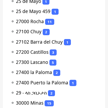
⚬
25 de Mayo
1
⚬
25 de Mayo 459
1
⚬
27000 Rocha
11
⚬
27100 Chuy
2
⚬
27102 Barra del Chuy
1
⚬
27200 Castillos
3
⚬
27300 Lascano
5
⚬
27400 la Paloma
2
⚬
27400 Puerto la Paloma
1
⚬
29 - ላስ ጋቢኦታስ
2
⚬
30000 Minas
15