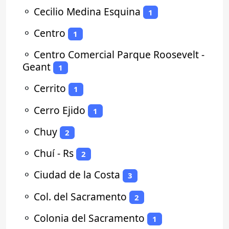
⚬
Cecilio Medina Esquina
1
⚬
Centro
1
⚬
Centro Comercial Parque Roosevelt -
Geant
1
⚬
Cerrito
1
⚬
Cerro Ejido
1
⚬
Chuy
2
⚬
Chuí - Rs
2
⚬
Ciudad de la Costa
3
⚬
Col. del Sacramento
2
⚬
Colonia del Sacramento
1