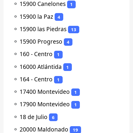
⚬
15900 Canelones
1
⚬
15900 la Paz
4
⚬
15900 las Piedras
13
⚬
15900 Progreso
4
⚬
160 - Centro
1
⚬
16000 Atlántida
1
⚬
164 - Centro
1
⚬
17400 Montevideo
1
⚬
17900 Montevideo
1
⚬
18 de Julio
6
⚬
20000 Maldonado
19