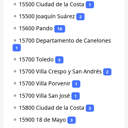
⚬
15500 Ciudad de la Costa
1
⚬
15500 Joaquín Suárez
2
⚬
15600 Pando
16
⚬
15700 Departamento de Canelones
1
⚬
15700 Toledo
3
⚬
15700 Villa Crespo y San Andrés
2
⚬
15700 Villa Porvenir
1
⚬
15700 Villa San José
1
⚬
15800 Ciudad de la Costa
3
⚬
15900 18 de Mayo
3