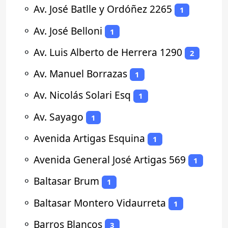
⚬
Av. José Batlle y Ordóñez 2265
1
⚬
Av. José Belloni
1
⚬
Av. Luis Alberto de Herrera 1290
2
⚬
Av. Manuel Borrazas
1
⚬
Av. Nicolás Solari Esq
1
⚬
Av. Sayago
1
⚬
Avenida Artigas Esquina
1
⚬
Avenida General José Artigas 569
1
⚬
Baltasar Brum
1
⚬
Baltasar Montero Vidaurreta
1
⚬
Barros Blancos
3