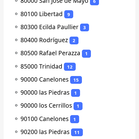
⚬
80000 San José de Mayo
6
⚬
80100 Libertad
9
⚬
80300 Ecilda Paullier
3
⚬
80400 Rodríguez
2
⚬
80500 Rafael Perazza
1
⚬
85000 Trinidad
12
⚬
90000 Canelones
15
⚬
90000 las Piedras
1
⚬
90000 los Cerrillos
1
⚬
90100 Canelones
1
⚬
90200 las Piedras
11