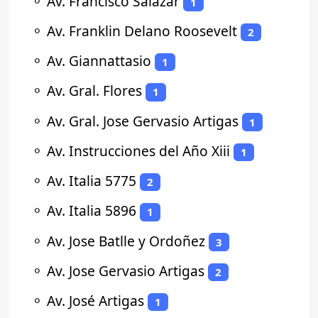
⚬
Av. Francisco Salazar
1
⚬
Av. Franklin Delano Roosevelt
2
⚬
Av. Giannattasio
1
⚬
Av. Gral. Flores
1
⚬
Av. Gral. Jose Gervasio Artigas
1
⚬
Av. Instrucciones del Año Xiii
1
⚬
Av. Italia 5775
2
⚬
Av. Italia 5896
1
⚬
Av. Jose Batlle y Ordoñez
3
⚬
Av. Jose Gervasio Artigas
2
⚬
Av. José Artigas
1