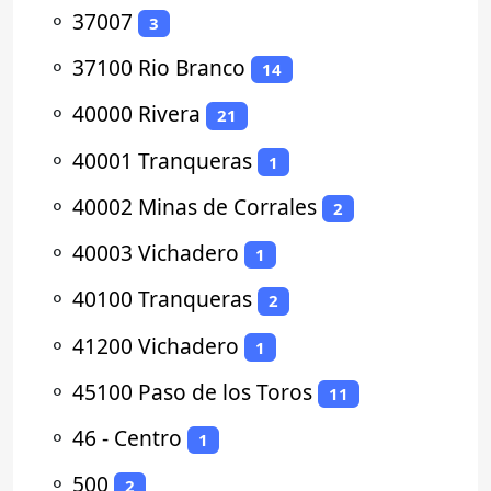
⚬
37007
3
⚬
37100 Rio Branco
14
⚬
40000 Rivera
21
⚬
40001 Tranqueras
1
⚬
40002 Minas de Corrales
2
⚬
40003 Vichadero
1
⚬
40100 Tranqueras
2
⚬
41200 Vichadero
1
⚬
45100 Paso de los Toros
11
⚬
46 - Centro
1
⚬
500
2