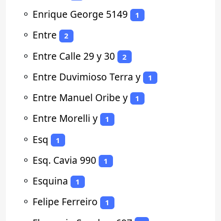
⚬
Enrique George 5149
1
⚬
Entre
2
⚬
Entre Calle 29 y 30
2
⚬
Entre Duvimioso Terra y
1
⚬
Entre Manuel Oribe y
1
⚬
Entre Morelli y
1
⚬
Esq
1
⚬
Esq. Cavia 990
1
⚬
Esquina
1
⚬
Felipe Ferreiro
1