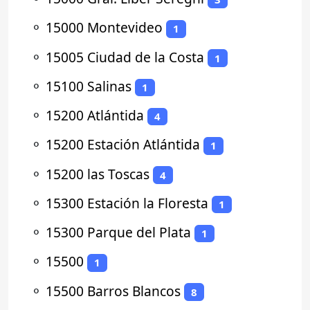
⚬
15000 Montevideo
1
⚬
15005 Ciudad de la Costa
1
⚬
15100 Salinas
1
⚬
15200 Atlántida
4
⚬
15200 Estación Atlántida
1
⚬
15200 las Toscas
4
⚬
15300 Estación la Floresta
1
⚬
15300 Parque del Plata
1
⚬
15500
1
⚬
15500 Barros Blancos
8