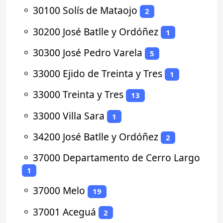
⚬
30100 Solís de Mataojo
2
⚬
30200 José Batlle y Ordóñez
1
⚬
30300 José Pedro Varela
5
⚬
33000 Ejido de Treinta y Tres
1
⚬
33000 Treinta y Tres
13
⚬
33000 Villa Sara
1
⚬
34200 José Batlle y Ordóñez
2
⚬
37000 Departamento de Cerro Largo
1
⚬
37000 Melo
19
⚬
37001 Aceguá
2