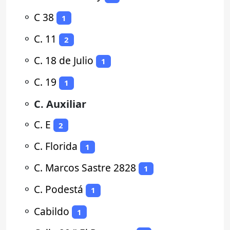
⚬
C 38
1
⚬
C. 11
2
⚬
C. 18 de Julio
1
⚬
C. 19
1
⚬
C. Auxiliar
⚬
C. E
2
⚬
C. Florida
1
⚬
C. Marcos Sastre 2828
1
⚬
C. Podestá
1
⚬
Cabildo
1