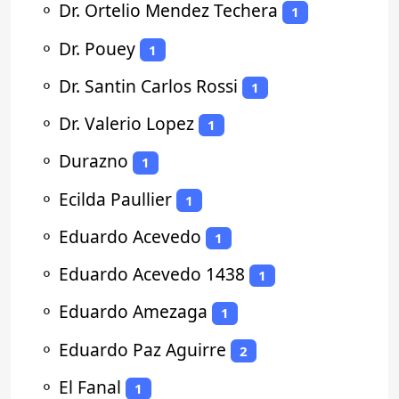
⚬
Dr. Ortelio Mendez Techera
1
⚬
Dr. Pouey
1
⚬
Dr. Santin Carlos Rossi
1
⚬
Dr. Valerio Lopez
1
⚬
Durazno
1
⚬
Ecilda Paullier
1
⚬
Eduardo Acevedo
1
⚬
Eduardo Acevedo 1438
1
⚬
Eduardo Amezaga
1
⚬
Eduardo Paz Aguirre
2
⚬
El Fanal
1