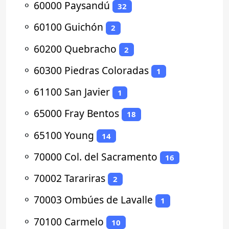
⚬
60000 Paysandú
32
⚬
60100 Guichón
2
⚬
60200 Quebracho
2
⚬
60300 Piedras Coloradas
1
⚬
61100 San Javier
1
⚬
65000 Fray Bentos
18
⚬
65100 Young
14
⚬
70000 Col. del Sacramento
16
⚬
70002 Tarariras
2
⚬
70003 Ombúes de Lavalle
1
⚬
70100 Carmelo
10