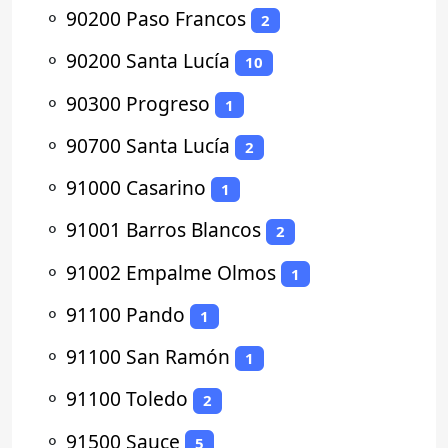
⚬
90200 Paso Francos
2
⚬
90200 Santa Lucía
10
⚬
90300 Progreso
1
⚬
90700 Santa Lucía
2
⚬
91000 Casarino
1
⚬
91001 Barros Blancos
2
⚬
91002 Empalme Olmos
1
⚬
91100 Pando
1
⚬
91100 San Ramón
1
⚬
91100 Toledo
2
⚬
91500 Sauce
5