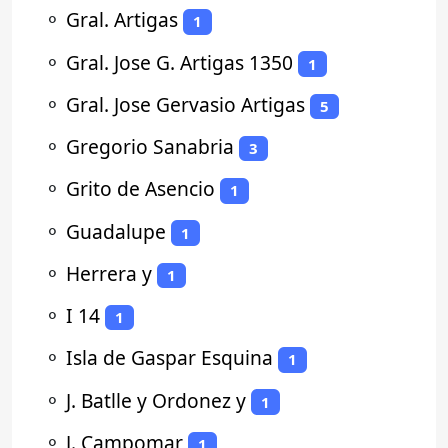
⚬
Gral. Artigas
1
⚬
Gral. Jose G. Artigas 1350
1
⚬
Gral. Jose Gervasio Artigas
5
⚬
Gregorio Sanabria
3
⚬
Grito de Asencio
1
⚬
Guadalupe
1
⚬
Herrera y
1
⚬
I 14
1
⚬
Isla de Gaspar Esquina
1
⚬
J. Batlle y Ordonez y
1
⚬
J. Campomar
1