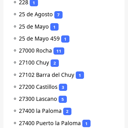
⚬
228
1
⚬
25 de Agosto
7
⚬
25 de Mayo
1
⚬
25 de Mayo 459
1
⚬
27000 Rocha
11
⚬
27100 Chuy
2
⚬
27102 Barra del Chuy
1
⚬
27200 Castillos
3
⚬
27300 Lascano
5
⚬
27400 la Paloma
2
⚬
27400 Puerto la Paloma
1