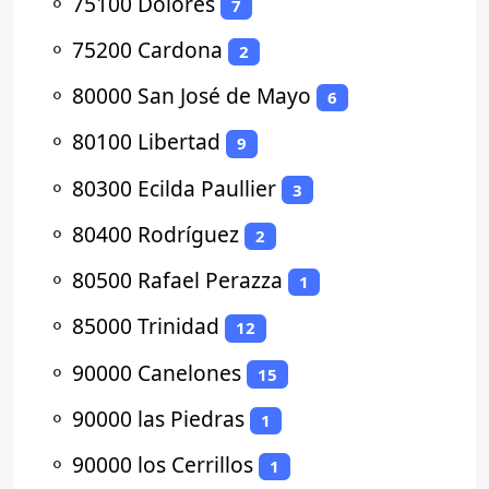
⚬
75100 Dolores
7
⚬
75200 Cardona
2
⚬
80000 San José de Mayo
6
⚬
80100 Libertad
9
⚬
80300 Ecilda Paullier
3
⚬
80400 Rodríguez
2
⚬
80500 Rafael Perazza
1
⚬
85000 Trinidad
12
⚬
90000 Canelones
15
⚬
90000 las Piedras
1
⚬
90000 los Cerrillos
1