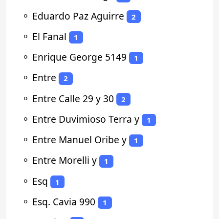
⚬
Eduardo Paz Aguirre
2
⚬
El Fanal
1
⚬
Enrique George 5149
1
⚬
Entre
2
⚬
Entre Calle 29 y 30
2
⚬
Entre Duvimioso Terra y
1
⚬
Entre Manuel Oribe y
1
⚬
Entre Morelli y
1
⚬
Esq
1
⚬
Esq. Cavia 990
1