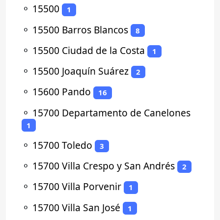
⚬
15500
1
⚬
15500 Barros Blancos
8
⚬
15500 Ciudad de la Costa
1
⚬
15500 Joaquín Suárez
2
⚬
15600 Pando
16
⚬
15700 Departamento de Canelones
1
⚬
15700 Toledo
3
⚬
15700 Villa Crespo y San Andrés
2
⚬
15700 Villa Porvenir
1
⚬
15700 Villa San José
1