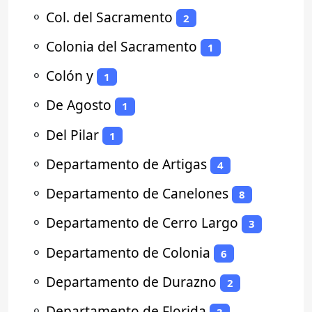
⚬
Col. del Sacramento
2
⚬
Colonia del Sacramento
1
⚬
Colón y
1
⚬
De Agosto
1
⚬
Del Pilar
1
⚬
Departamento de Artigas
4
⚬
Departamento de Canelones
8
⚬
Departamento de Cerro Largo
3
⚬
Departamento de Colonia
6
⚬
Departamento de Durazno
2
⚬
Departamento de Florida