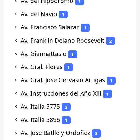
⚬
Av. del Hipodromo
1
⚬
Av. del Navio
1
⚬
Av. Francisco Salazar
1
⚬
Av. Franklin Delano Roosevelt
2
⚬
Av. Giannattasio
1
⚬
Av. Gral. Flores
1
⚬
Av. Gral. Jose Gervasio Artigas
1
⚬
Av. Instrucciones del Año Xiii
1
⚬
Av. Italia 5775
2
⚬
Av. Italia 5896
1
⚬
Av. Jose Batlle y Ordoñez
3