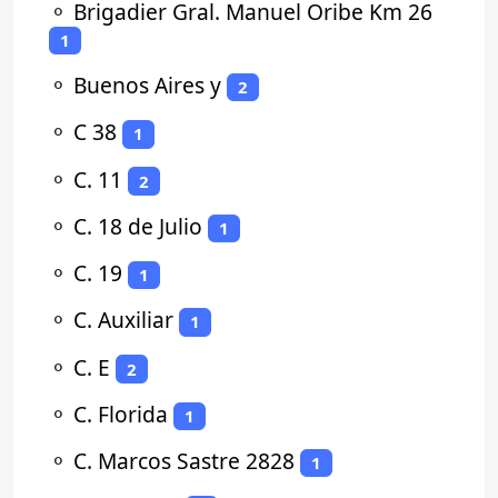
⚬
Brigadier Gral. Manuel Oribe Km 26
1
⚬
Buenos Aires y
2
⚬
C 38
1
⚬
C. 11
2
⚬
C. 18 de Julio
1
⚬
C. 19
1
⚬
C. Auxiliar
1
⚬
C. E
2
⚬
C. Florida
1
⚬
C. Marcos Sastre 2828
1