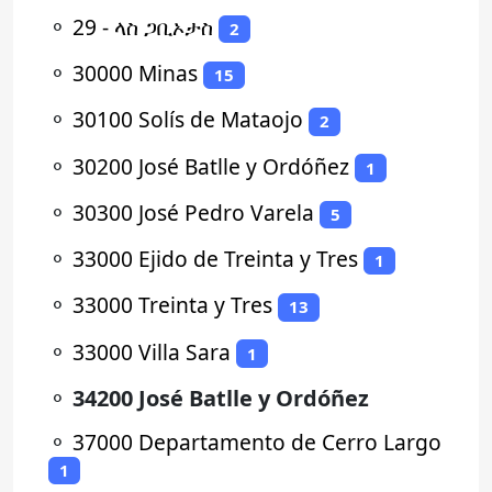
⚬
29 - ላስ ጋቢኦታስ
2
⚬
30000 Minas
15
⚬
30100 Solís de Mataojo
2
⚬
30200 José Batlle y Ordóñez
1
⚬
30300 José Pedro Varela
5
⚬
33000 Ejido de Treinta y Tres
1
⚬
33000 Treinta y Tres
13
⚬
33000 Villa Sara
1
⚬
34200 José Batlle y Ordóñez
⚬
37000 Departamento de Cerro Largo
1