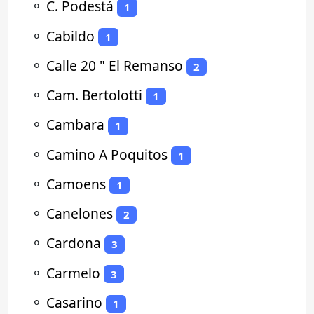
⚬
C. Podestá
1
⚬
Cabildo
1
⚬
Calle 20 " El Remanso
2
⚬
Cam. Bertolotti
1
⚬
Cambara
1
⚬
Camino A Poquitos
1
⚬
Camoens
1
⚬
Canelones
2
⚬
Cardona
3
⚬
Carmelo
3
⚬
Casarino
1