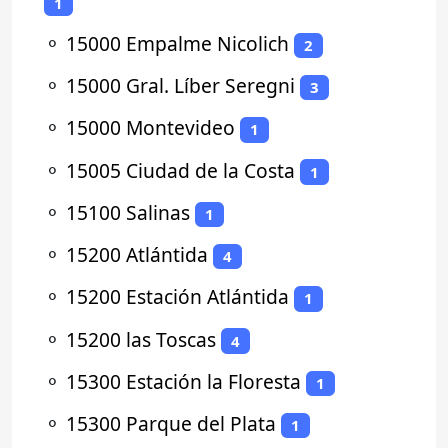
1
⚬
15000 Empalme Nicolich
2
⚬
15000 Gral. Líber Seregni
3
⚬
15000 Montevideo
1
⚬
15005 Ciudad de la Costa
1
⚬
15100 Salinas
1
⚬
15200 Atlántida
4
⚬
15200 Estación Atlántida
1
⚬
15200 las Toscas
4
⚬
15300 Estación la Floresta
1
⚬
15300 Parque del Plata
1