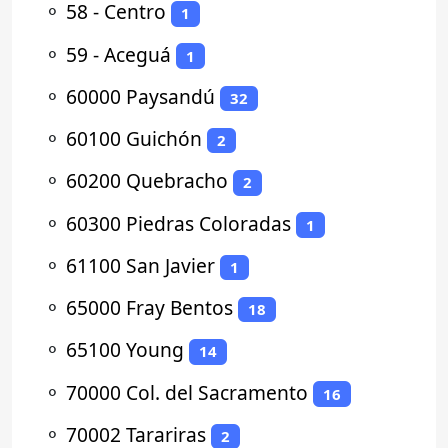
⚬
58 - Centro
1
⚬
59 - Aceguá
1
⚬
60000 Paysandú
32
⚬
60100 Guichón
2
⚬
60200 Quebracho
2
⚬
60300 Piedras Coloradas
1
⚬
61100 San Javier
1
⚬
65000 Fray Bentos
18
⚬
65100 Young
14
⚬
70000 Col. del Sacramento
16
⚬
70002 Tarariras
2