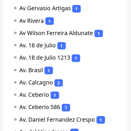
⚬
Av Gervasio Artigas
1
⚬
Av Rivera
1
⚬
Av Wilson Ferreira Aldunate
1
⚬
Av. 18 de Julio
1
⚬
Av. 18 de Julio 1213
1
⚬
Av. Brasil
1
⚬
Av. Calcagno
2
⚬
Av. Ceberio
1
⚬
Av. Ceberio 586
1
⚬
Av. Daniel Fernandez Crespo
1