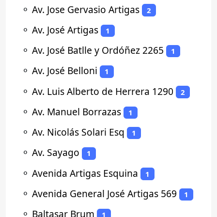
⚬
Av. Jose Gervasio Artigas
2
⚬
Av. José Artigas
1
⚬
Av. José Batlle y Ordóñez 2265
1
⚬
Av. José Belloni
1
⚬
Av. Luis Alberto de Herrera 1290
2
⚬
Av. Manuel Borrazas
1
⚬
Av. Nicolás Solari Esq
1
⚬
Av. Sayago
1
⚬
Avenida Artigas Esquina
1
⚬
Avenida General José Artigas 569
1
⚬
Baltasar Brum
1