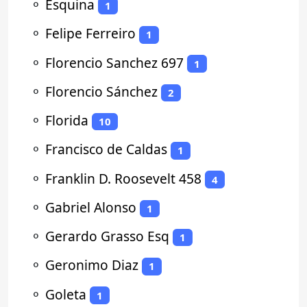
⚬
Esquina
1
⚬
Felipe Ferreiro
1
⚬
Florencio Sanchez 697
1
⚬
Florencio Sánchez
2
⚬
Florida
10
⚬
Francisco de Caldas
1
⚬
Franklin D. Roosevelt 458
4
⚬
Gabriel Alonso
1
⚬
Gerardo Grasso Esq
1
⚬
Geronimo Diaz
1
⚬
Goleta
1