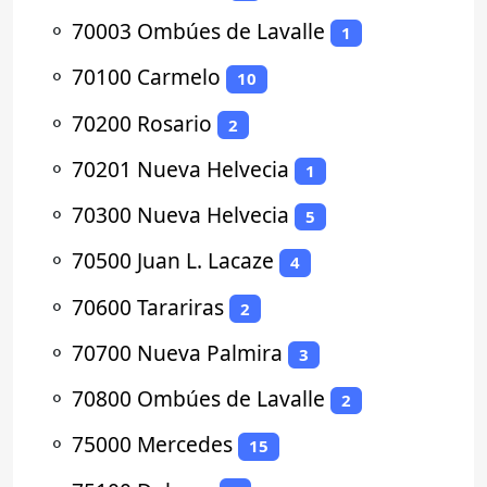
⚬
70003 Ombúes de Lavalle
1
⚬
70100 Carmelo
10
⚬
70200 Rosario
2
⚬
70201 Nueva Helvecia
1
⚬
70300 Nueva Helvecia
5
⚬
70500 Juan L. Lacaze
4
⚬
70600 Tarariras
2
⚬
70700 Nueva Palmira
3
⚬
70800 Ombúes de Lavalle
2
⚬
75000 Mercedes
15