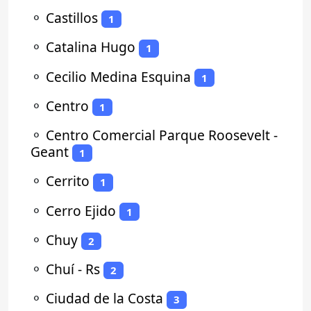
⚬
Castillos
1
⚬
Catalina Hugo
1
⚬
Cecilio Medina Esquina
1
⚬
Centro
1
⚬
Centro Comercial Parque Roosevelt -
Geant
1
⚬
Cerrito
1
⚬
Cerro Ejido
1
⚬
Chuy
2
⚬
Chuí - Rs
2
⚬
Ciudad de la Costa
3