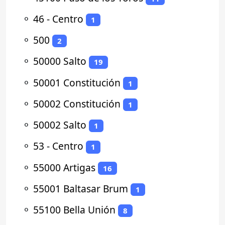
⚬
46 - Centro
1
⚬
500
2
⚬
50000 Salto
19
⚬
50001 Constitución
1
⚬
50002 Constitución
1
⚬
50002 Salto
1
⚬
53 - Centro
1
⚬
55000 Artigas
16
⚬
55001 Baltasar Brum
1
⚬
55100 Bella Unión
8