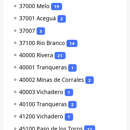
⚬
37000 Melo
19
⚬
37001 Aceguá
2
⚬
37007
3
⚬
37100 Rio Branco
14
⚬
40000 Rivera
21
⚬
40001 Tranqueras
1
⚬
40002 Minas de Corrales
2
⚬
40003 Vichadero
1
⚬
40100 Tranqueras
2
⚬
41200 Vichadero
1
⚬
45100 Paso de los Toros
11