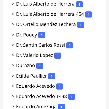
⚬
Dr. Luis Alberto de Herrera
1
⚬
Dr. Luis Alberto de Herrera 454
1
⚬
Dr. Ortelio Mendez Techera
1
⚬
Dr. Pouey
1
⚬
Dr. Santin Carlos Rossi
1
⚬
Dr. Valerio Lopez
1
⚬
Durazno
1
⚬
Ecilda Paullier
1
⚬
Eduardo Acevedo
1
⚬
Eduardo Acevedo 1438
1
⚬
Eduardo Amezaga
1