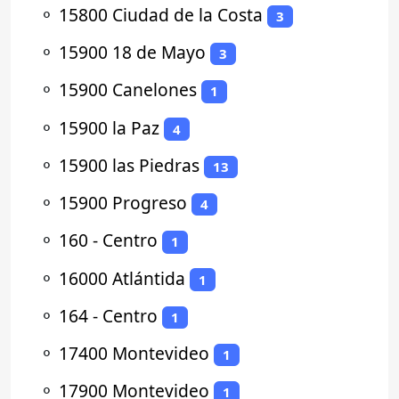
⚬
15800 Ciudad de la Costa
3
⚬
15900 18 de Mayo
3
⚬
15900 Canelones
1
⚬
15900 la Paz
4
⚬
15900 las Piedras
13
⚬
15900 Progreso
4
⚬
160 - Centro
1
⚬
16000 Atlántida
1
⚬
164 - Centro
1
⚬
17400 Montevideo
1
⚬
17900 Montevideo
1