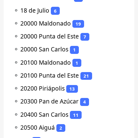
⚬
18 de Julio
6
⚬
20000 Maldonado
19
⚬
20000 Punta del Este
7
⚬
20000 San Carlos
1
⚬
20100 Maldonado
1
⚬
20100 Punta del Este
21
⚬
20200 Piriápolis
13
⚬
20300 Pan de Azúcar
4
⚬
20400 San Carlos
11
⚬
20500 Aiguá
2