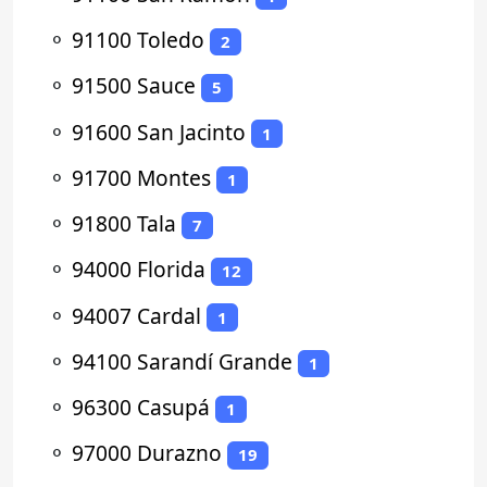
⚬
91100 Toledo
2
⚬
91500 Sauce
5
⚬
91600 San Jacinto
1
⚬
91700 Montes
1
⚬
91800 Tala
7
⚬
94000 Florida
12
⚬
94007 Cardal
1
⚬
94100 Sarandí Grande
1
⚬
96300 Casupá
1
⚬
97000 Durazno
19