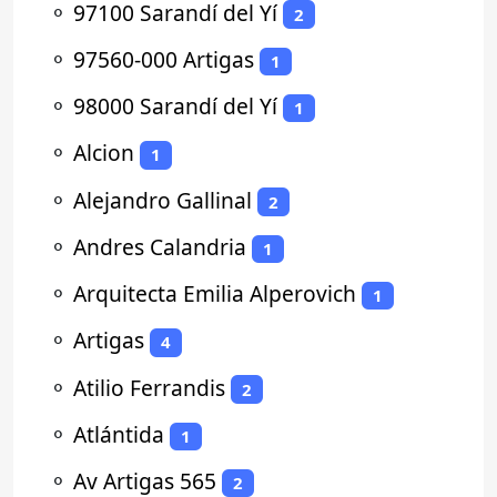
⚬
97100 Sarandí del Yí
2
⚬
97560-000 Artigas
1
⚬
98000 Sarandí del Yí
1
⚬
Alcion
1
⚬
Alejandro Gallinal
2
⚬
Andres Calandria
1
⚬
Arquitecta Emilia Alperovich
1
⚬
Artigas
4
⚬
Atilio Ferrandis
2
⚬
Atlántida
1
⚬
Av Artigas 565
2