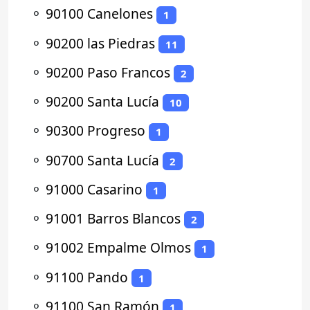
⚬
90100 Canelones
1
⚬
90200 las Piedras
11
⚬
90200 Paso Francos
2
⚬
90200 Santa Lucía
10
⚬
90300 Progreso
1
⚬
90700 Santa Lucía
2
⚬
91000 Casarino
1
⚬
91001 Barros Blancos
2
⚬
91002 Empalme Olmos
1
⚬
91100 Pando
1
⚬
91100 San Ramón
1