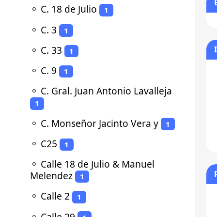
⚬
C. 18 de Julio
1
⚬
C. 3
1
⚬
C. 33
1
⚬
C. 9
1
⚬
C. Gral. Juan Antonio Lavalleja
1
⚬
C. Monseñor Jacinto Vera y
1
⚬
C25
1
⚬
Calle 18 de Julio & Manuel
Melendez
1
⚬
Calle 2
1
⚬
Calle 29