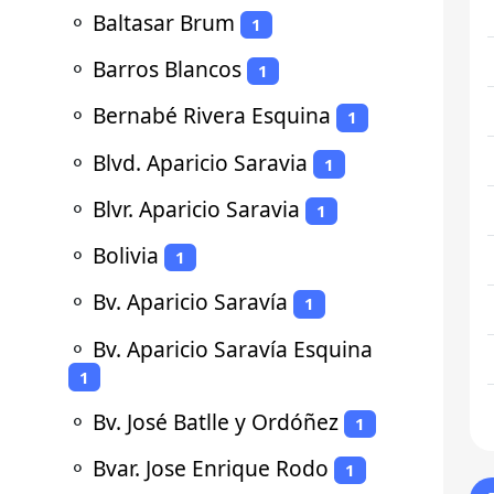
⚬
Baltasar Brum
1
⚬
Barros Blancos
1
⚬
Bernabé Rivera Esquina
1
⚬
Blvd. Aparicio Saravia
1
⚬
Blvr. Aparicio Saravia
1
⚬
Bolivia
1
⚬
Bv. Aparicio Saravía
1
⚬
Bv. Aparicio Saravía Esquina
1
⚬
Bv. José Batlle y Ordóñez
1
⚬
Bvar. Jose Enrique Rodo
1