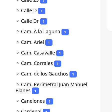
1
⚬
Calle D
1
⚬
Calle Dr
1
⚬
Cam. A la Laguna
1
⚬
Cam. Ariel
1
⚬
Cam. Casavalle
1
⚬
Cam. Corrales
1
⚬
Cam. de los Gauchos
1
⚬
Cam. Perimetral Juan Manuel
Blanes
1
⚬
Canelones
1
⚬
Cardenal
1