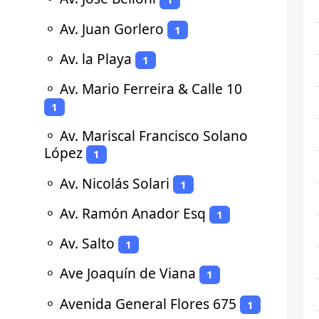
⚬
Av. Juan Gorlero
1
⚬
Av. la Playa
1
⚬
Av. Mario Ferreira & Calle 10
1
⚬
Av. Mariscal Francisco Solano
López
1
⚬
Av. Nicolás Solari
1
⚬
Av. Ramón Anador Esq
1
⚬
Av. Salto
1
⚬
Ave Joaquín de Viana
1
⚬
Avenida General Flores 675
1