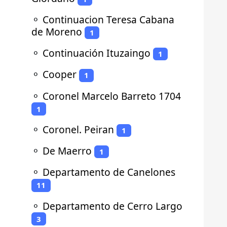
⚬
Continuacion Teresa Cabana
de Moreno
1
⚬
Continuación Ituzaingo
1
⚬
Cooper
1
⚬
Coronel Marcelo Barreto 1704
1
⚬
Coronel. Peiran
1
⚬
De Maerro
1
⚬
Departamento de Canelones
11
⚬
Departamento de Cerro Largo
3