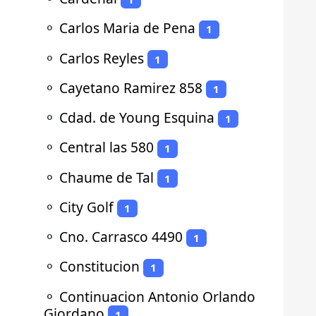
⚬
Carlos Maria de Pena
1
⚬
Carlos Reyles
1
⚬
Cayetano Ramirez 858
1
⚬
Cdad. de Young Esquina
1
⚬
Central las 580
1
⚬
Chaume de Tal
1
⚬
City Golf
1
⚬
Cno. Carrasco 4490
1
⚬
Constitucion
1
⚬
Continuacion Antonio Orlando
Giordano
1