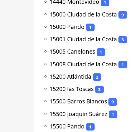
⚬
14440 Montevideo
1
⚬
15000 Ciudad de la Costa
9
⚬
15000 Pando
1
⚬
15001 Ciudad de la Costa
3
⚬
15005 Canelones
1
⚬
15008 Ciudad de la Costa
1
⚬
15200 Atlántida
2
⚬
15200 las Toscas
3
⚬
15500 Barros Blancos
9
⚬
15500 Joaquín Suárez
1
⚬
15500 Pando
1