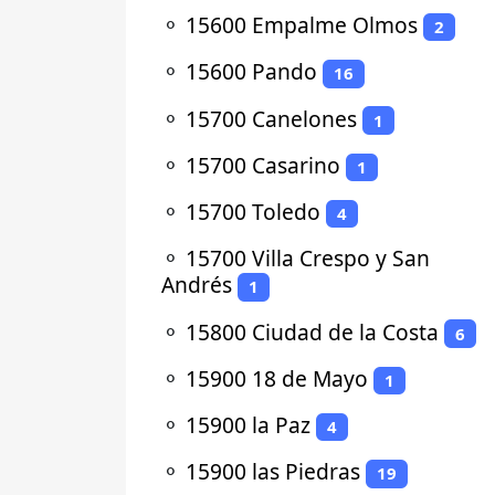
⚬
15600 Empalme Olmos
2
⚬
15600 Pando
16
⚬
15700 Canelones
1
⚬
15700 Casarino
1
⚬
15700 Toledo
4
⚬
15700 Villa Crespo y San
Andrés
1
⚬
15800 Ciudad de la Costa
6
⚬
15900 18 de Mayo
1
⚬
15900 la Paz
4
⚬
15900 las Piedras
19