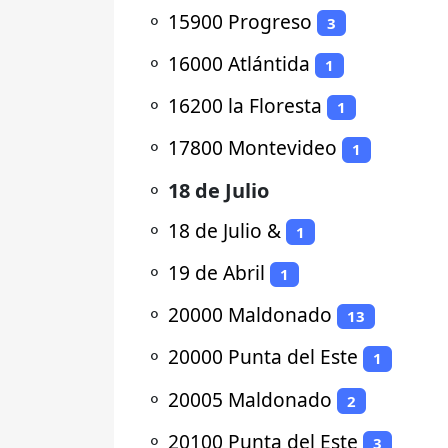
⚬
15900 Progreso
3
⚬
16000 Atlántida
1
⚬
16200 la Floresta
1
⚬
17800 Montevideo
1
⚬
18 de Julio
⚬
18 de Julio &
1
⚬
19 de Abril
1
⚬
20000 Maldonado
13
⚬
20000 Punta del Este
1
⚬
20005 Maldonado
2
⚬
20100 Punta del Este
3