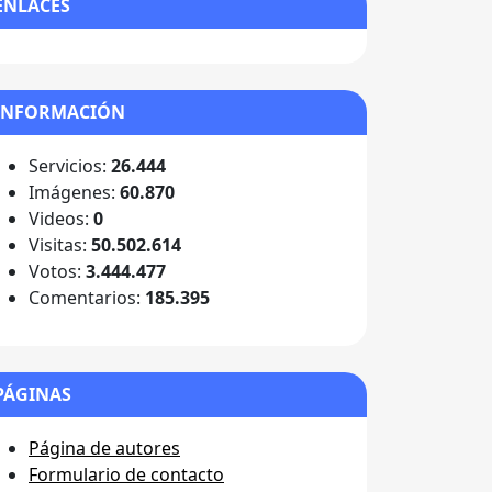
ENLACES
INFORMACIÓN
Servicios:
26.444
Imágenes:
60.870
Videos:
0
Visitas:
50.502.614
Votos:
3.444.477
Comentarios:
185.395
PÁGINAS
Página de autores
Formulario de contacto