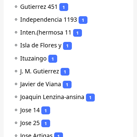
⚬
Gutierrez 451
1
⚬
Independencia 1193
1
⚬
Inten.(hermosa 11
1
⚬
Isla de Flores y
1
⚬
Ituzaingo
1
⚬
J. M. Gutierrez
1
⚬
Javier de Viana
1
⚬
Joaquin Lenzina-ansina
1
⚬
Jose 14
1
⚬
Jose 25
1
⚬
Jose Artigas
1