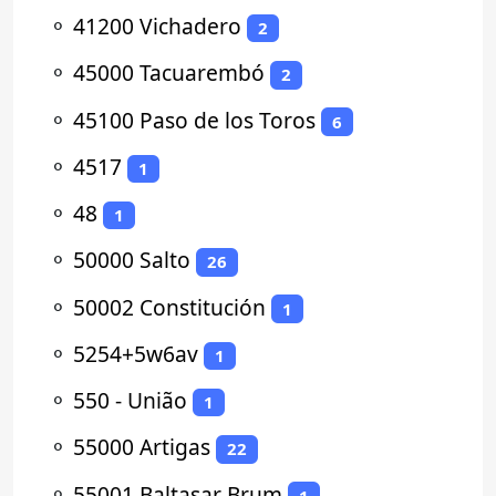
⚬
41200 Vichadero
2
⚬
45000 Tacuarembó
2
⚬
45100 Paso de los Toros
6
⚬
4517
1
⚬
48
1
⚬
50000 Salto
26
⚬
50002 Constitución
1
⚬
5254+5w6av
1
⚬
550 - União
1
⚬
55000 Artigas
22
⚬
55001 Baltasar Brum
1