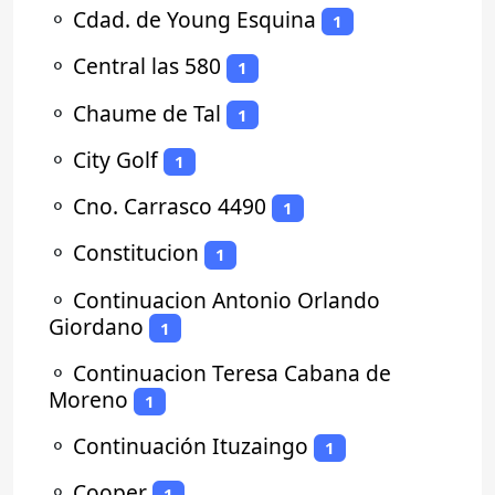
⚬
Cdad. de Young Esquina
1
⚬
Central las 580
1
⚬
Chaume de Tal
1
⚬
City Golf
1
⚬
Cno. Carrasco 4490
1
⚬
Constitucion
1
⚬
Continuacion Antonio Orlando
Giordano
1
⚬
Continuacion Teresa Cabana de
Moreno
1
⚬
Continuación Ituzaingo
1
⚬
Cooper
1