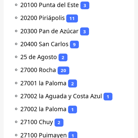
⚬
20100 Punta del Este
3
⚬
20200 Piriápolis
11
⚬
20300 Pan de Azúcar
3
⚬
20400 San Carlos
9
⚬
25 de Agosto
2
⚬
27000 Rocha
20
⚬
27001 la Paloma
2
⚬
27002 la Aguada y Costa Azul
1
⚬
27002 la Paloma
1
⚬
27100 Chuy
2
⚬
27100 Puimayen
1