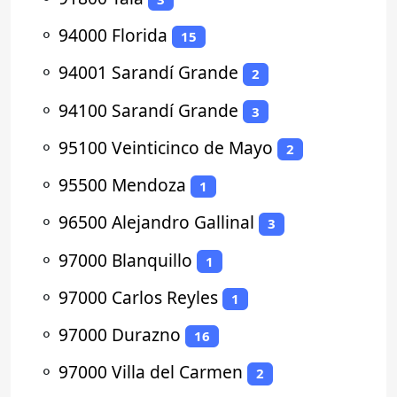
⚬
94000 Florida
15
⚬
94001 Sarandí Grande
2
⚬
94100 Sarandí Grande
3
⚬
95100 Veinticinco de Mayo
2
⚬
95500 Mendoza
1
⚬
96500 Alejandro Gallinal
3
⚬
97000 Blanquillo
1
⚬
97000 Carlos Reyles
1
⚬
97000 Durazno
16
⚬
97000 Villa del Carmen
2