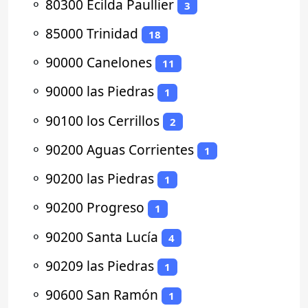
⚬
80300 Ecilda Paullier
3
⚬
85000 Trinidad
18
⚬
90000 Canelones
11
⚬
90000 las Piedras
1
⚬
90100 los Cerrillos
2
⚬
90200 Aguas Corrientes
1
⚬
90200 las Piedras
1
⚬
90200 Progreso
1
⚬
90200 Santa Lucía
4
⚬
90209 las Piedras
1
⚬
90600 San Ramón
1