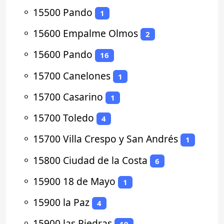
⚬
15500 Pando
1
⚬
15600 Empalme Olmos
2
⚬
15600 Pando
16
⚬
15700 Canelones
1
⚬
15700 Casarino
1
⚬
15700 Toledo
4
⚬
15700 Villa Crespo y San Andrés
1
⚬
15800 Ciudad de la Costa
6
⚬
15900 18 de Mayo
1
⚬
15900 la Paz
4
⚬
15900 las Piedras