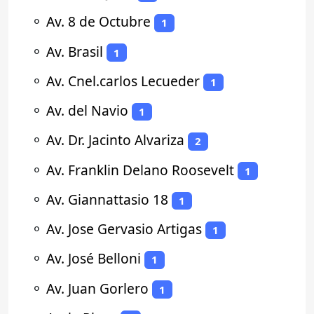
⚬
Av. 8 de Octubre
1
⚬
Av. Brasil
1
⚬
Av. Cnel.carlos Lecueder
1
⚬
Av. del Navio
1
⚬
Av. Dr. Jacinto Alvariza
2
⚬
Av. Franklin Delano Roosevelt
1
⚬
Av. Giannattasio 18
1
⚬
Av. Jose Gervasio Artigas
1
⚬
Av. José Belloni
1
⚬
Av. Juan Gorlero
1