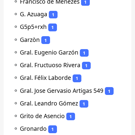
⚬
Francisco de Menezes
1
⚬
G. Azuaga
1
⚬
G5p5+rxh
1
⚬
Garzòn
1
⚬
Gral. Eugenio Garzón
1
⚬
Gral. Fructuoso Rivera
1
⚬
Gral. Félix Laborde
1
⚬
Gral. Jose Gervasio Artigas 549
1
⚬
Gral. Leandro Gómez
1
⚬
Grito de Asencio
1
⚬
Gronardo
1