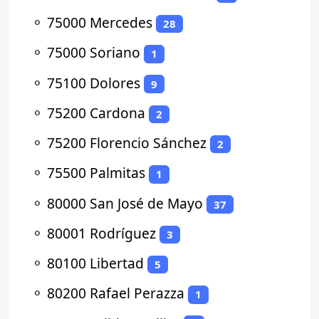
⚬
75000 Mercedes
28
⚬
75000 Soriano
1
⚬
75100 Dolores
9
⚬
75200 Cardona
2
⚬
75200 Florencio Sánchez
2
⚬
75500 Palmitas
1
⚬
80000 San José de Mayo
37
⚬
80001 Rodríguez
3
⚬
80100 Libertad
5
⚬
80200 Rafael Perazza
1