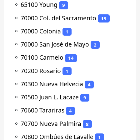
⚬
65100 Young
9
⚬
70000 Col. del Sacramento
19
⚬
70000 Colonia
1
⚬
70000 San José de Mayo
2
⚬
70100 Carmelo
14
⚬
70200 Rosario
1
⚬
70300 Nueva Helvecia
4
⚬
70500 Juan L. Lacaze
9
⚬
70600 Tarariras
4
⚬
70700 Nueva Palmira
8
⚬
70800 Ombúes de Lavalle
1