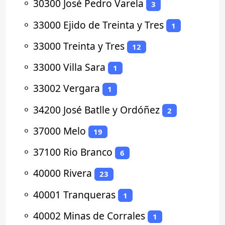
⚬
30300 José Pedro Varela
3
⚬
33000 Ejido de Treinta y Tres
1
⚬
33000 Treinta y Tres
12
⚬
33000 Villa Sara
1
⚬
33002 Vergara
1
⚬
34200 José Batlle y Ordóñez
2
⚬
37000 Melo
19
⚬
37100 Rio Branco
6
⚬
40000 Rivera
23
⚬
40001 Tranqueras
1
⚬
40002 Minas de Corrales
1