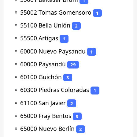
⚬
55002 Tomas Gomensoro
1
⚬
55100 Bella Unión
2
⚬
55500 Artigas
1
⚬
60000 Nuevo Paysandu
1
⚬
60000 Paysandú
29
⚬
60100 Guichón
3
⚬
60300 Piedras Coloradas
1
⚬
61100 San Javier
2
⚬
65000 Fray Bentos
9
⚬
65000 Nuevo Berlín
2