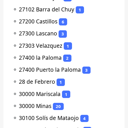
⚬
27102 Barra del Chuy
1
⚬
27200 Castillos
6
⚬
27300 Lascano
3
⚬
27303 Velazquez
1
⚬
27400 la Paloma
2
⚬
27400 Puerto la Paloma
3
⚬
28 de Febrero
1
⚬
30000 Mariscala
1
⚬
30000 Minas
20
⚬
30100 Solís de Mataojo
4