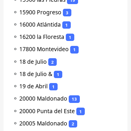
19
⚬
15900 Progreso
3
⚬
16000 Atlántida
1
⚬
16200 la Floresta
1
⚬
17800 Montevideo
1
⚬
18 de Julio
2
⚬
18 de Julio &
1
⚬
19 de Abril
1
⚬
20000 Maldonado
13
⚬
20000 Punta del Este
1
⚬
20005 Maldonado
2