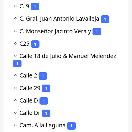
⚬
C. 9
1
⚬
C. Gral. Juan Antonio Lavalleja
1
⚬
C. Monseñor Jacinto Vera y
1
⚬
C25
1
⚬
Calle 18 de Julio & Manuel Melendez
1
⚬
Calle 2
1
⚬
Calle 29
1
⚬
Calle D
1
⚬
Calle Dr
1
⚬
Cam. A la Laguna
1