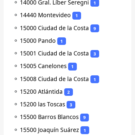
⚬
14000 Gral. Líber Seregni
1
⚬
14440 Montevideo
1
⚬
15000 Ciudad de la Costa
9
⚬
15000 Pando
1
⚬
15001 Ciudad de la Costa
3
⚬
15005 Canelones
1
⚬
15008 Ciudad de la Costa
1
⚬
15200 Atlántida
2
⚬
15200 las Toscas
3
⚬
15500 Barros Blancos
9
⚬
15500 Joaquín Suárez
1