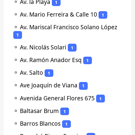
⚬
Av. la Playa
1
⚬
Av. Mario Ferreira & Calle 10
1
⚬
Av. Mariscal Francisco Solano López
1
⚬
Av. Nicolás Solari
1
⚬
Av. Ramón Anador Esq
1
⚬
Av. Salto
1
⚬
Ave Joaquín de Viana
1
⚬
Avenida General Flores 675
1
⚬
Baltasar Brum
1
⚬
Barros Blancos
1