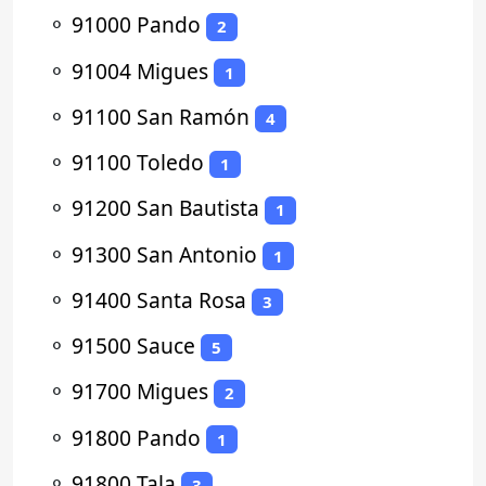
⚬
91000 Pando
2
⚬
91004 Migues
1
⚬
91100 San Ramón
4
⚬
91100 Toledo
1
⚬
91200 San Bautista
1
⚬
91300 San Antonio
1
⚬
91400 Santa Rosa
3
⚬
91500 Sauce
5
⚬
91700 Migues
2
⚬
91800 Pando
1
⚬
91800 Tala
3