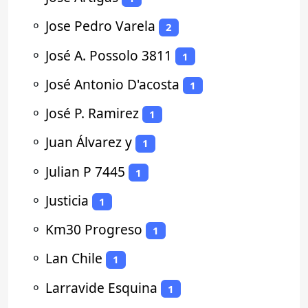
⚬
Jose Pedro Varela
2
⚬
José A. Possolo 3811
1
⚬
José Antonio D'acosta
1
⚬
José P. Ramirez
1
⚬
Juan Álvarez y
1
⚬
Julian P 7445
1
⚬
Justicia
1
⚬
Km30 Progreso
1
⚬
Lan Chile
1
⚬
Larravide Esquina
1