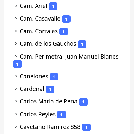
⚬
Cam. Ariel
1
⚬
Cam. Casavalle
1
⚬
Cam. Corrales
1
⚬
Cam. de los Gauchos
1
⚬
Cam. Perimetral Juan Manuel Blanes
1
⚬
Canelones
1
⚬
Cardenal
1
⚬
Carlos Maria de Pena
1
⚬
Carlos Reyles
1
⚬
Cayetano Ramirez 858
1