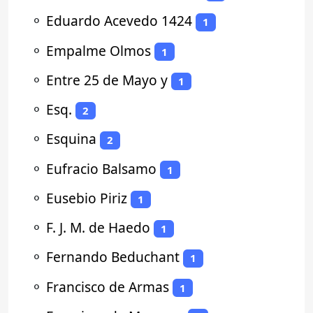
⚬
Eduardo Acevedo 1424
1
⚬
Empalme Olmos
1
⚬
Entre 25 de Mayo y
1
⚬
Esq.
2
⚬
Esquina
2
⚬
Eufracio Balsamo
1
⚬
Eusebio Piriz
1
⚬
F. J. M. de Haedo
1
⚬
Fernando Beduchant
1
⚬
Francisco de Armas
1