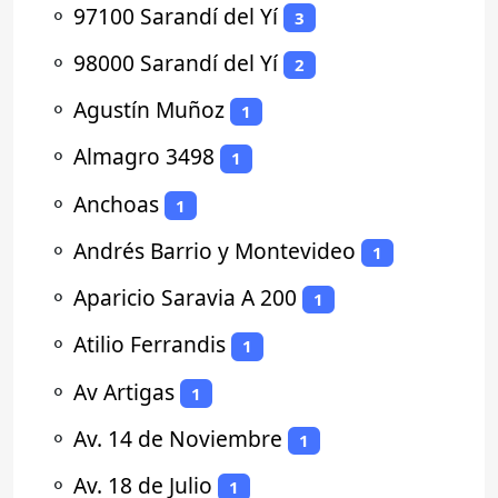
⚬
97100 Sarandí del Yí
3
⚬
98000 Sarandí del Yí
2
⚬
Agustín Muñoz
1
⚬
Almagro 3498
1
⚬
Anchoas
1
⚬
Andrés Barrio y Montevideo
1
⚬
Aparicio Saravia A 200
1
⚬
Atilio Ferrandis
1
⚬
Av Artigas
1
⚬
Av. 14 de Noviembre
1
⚬
Av. 18 de Julio
1