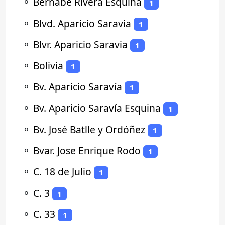
⚬
Bernabé Rivera Esquina
1
⚬
Blvd. Aparicio Saravia
1
⚬
Blvr. Aparicio Saravia
1
⚬
Bolivia
1
⚬
Bv. Aparicio Saravía
1
⚬
Bv. Aparicio Saravía Esquina
1
⚬
Bv. José Batlle y Ordóñez
1
⚬
Bvar. Jose Enrique Rodo
1
⚬
C. 18 de Julio
1
⚬
C. 3
1
⚬
C. 33
1