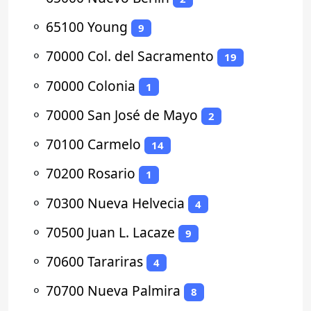
⚬
65100 Young
9
⚬
70000 Col. del Sacramento
19
⚬
70000 Colonia
1
⚬
70000 San José de Mayo
2
⚬
70100 Carmelo
14
⚬
70200 Rosario
1
⚬
70300 Nueva Helvecia
4
⚬
70500 Juan L. Lacaze
9
⚬
70600 Tarariras
4
⚬
70700 Nueva Palmira
8