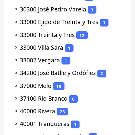
⚬
30300 José Pedro Varela
3
⚬
33000 Ejido de Treinta y Tres
1
⚬
33000 Treinta y Tres
12
⚬
33000 Villa Sara
1
⚬
33002 Vergara
1
⚬
34200 José Batlle y Ordóñez
2
⚬
37000 Melo
19
⚬
37100 Rio Branco
6
⚬
40000 Rivera
23
⚬
40001 Tranqueras
1