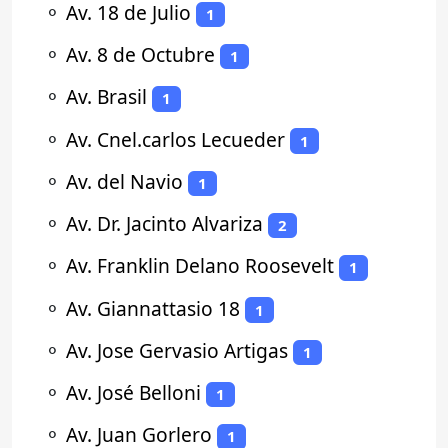
⚬
Av. 18 de Julio
1
⚬
Av. 8 de Octubre
1
⚬
Av. Brasil
1
⚬
Av. Cnel.carlos Lecueder
1
⚬
Av. del Navio
1
⚬
Av. Dr. Jacinto Alvariza
2
⚬
Av. Franklin Delano Roosevelt
1
⚬
Av. Giannattasio 18
1
⚬
Av. Jose Gervasio Artigas
1
⚬
Av. José Belloni
1
⚬
Av. Juan Gorlero
1