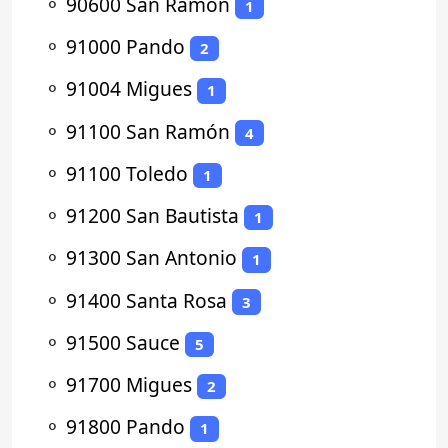
⚬
90600 San Ramón
1
⚬
91000 Pando
2
⚬
91004 Migues
1
⚬
91100 San Ramón
4
⚬
91100 Toledo
1
⚬
91200 San Bautista
1
⚬
91300 San Antonio
1
⚬
91400 Santa Rosa
3
⚬
91500 Sauce
5
⚬
91700 Migues
2
⚬
91800 Pando
1