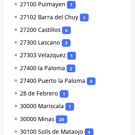
⚬
27100 Puimayen
1
⚬
27102 Barra del Chuy
1
⚬
27200 Castillos
6
⚬
27300 Lascano
3
⚬
27303 Velazquez
1
⚬
27400 la Paloma
2
⚬
27400 Puerto la Paloma
3
⚬
28 de Febrero
1
⚬
30000 Mariscala
1
⚬
30000 Minas
20
⚬
30100 Solís de Mataojo
4