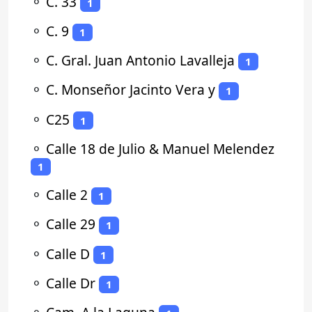
⚬
C. 33
1
⚬
C. 9
1
⚬
C. Gral. Juan Antonio Lavalleja
1
⚬
C. Monseñor Jacinto Vera y
1
⚬
C25
1
⚬
Calle 18 de Julio & Manuel Melendez
1
⚬
Calle 2
1
⚬
Calle 29
1
⚬
Calle D
1
⚬
Calle Dr
1