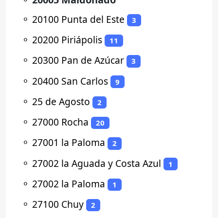
⚬
20100 Punta del Este
3
⚬
20200 Piriápolis
11
⚬
20300 Pan de Azúcar
3
⚬
20400 San Carlos
9
⚬
25 de Agosto
2
⚬
27000 Rocha
20
⚬
27001 la Paloma
2
⚬
27002 la Aguada y Costa Azul
1
⚬
27002 la Paloma
1
⚬
27100 Chuy
2