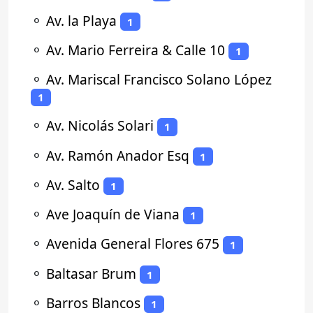
⚬
Av. la Playa
1
⚬
Av. Mario Ferreira & Calle 10
1
⚬
Av. Mariscal Francisco Solano López
1
⚬
Av. Nicolás Solari
1
⚬
Av. Ramón Anador Esq
1
⚬
Av. Salto
1
⚬
Ave Joaquín de Viana
1
⚬
Avenida General Flores 675
1
⚬
Baltasar Brum
1
⚬
Barros Blancos
1