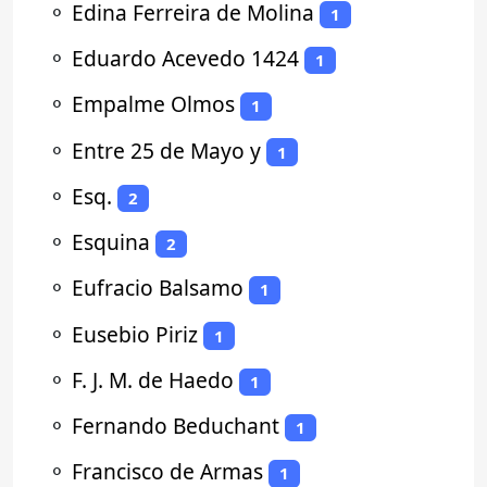
⚬
Edina Ferreira de Molina
1
⚬
Eduardo Acevedo 1424
1
⚬
Empalme Olmos
1
⚬
Entre 25 de Mayo y
1
⚬
Esq.
2
⚬
Esquina
2
⚬
Eufracio Balsamo
1
⚬
Eusebio Piriz
1
⚬
F. J. M. de Haedo
1
⚬
Fernando Beduchant
1
⚬
Francisco de Armas
1