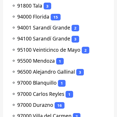
⚬
91800 Tala
3
⚬
94000 Florida
15
⚬
94001 Sarandí Grande
2
⚬
94100 Sarandí Grande
3
⚬
95100 Veinticinco de Mayo
2
⚬
95500 Mendoza
1
⚬
96500 Alejandro Gallinal
3
⚬
97000 Blanquillo
1
⚬
97000 Carlos Reyles
1
⚬
97000 Durazno
16
⚬
97000 Villa del Carmen
2