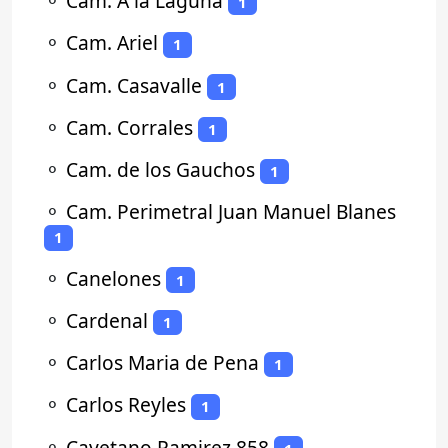
⚬
Cam. A la Laguna
1
⚬
Cam. Ariel
1
⚬
Cam. Casavalle
1
⚬
Cam. Corrales
1
⚬
Cam. de los Gauchos
1
⚬
Cam. Perimetral Juan Manuel Blanes
1
⚬
Canelones
1
⚬
Cardenal
1
⚬
Carlos Maria de Pena
1
⚬
Carlos Reyles
1
⚬
Cayetano Ramirez 858