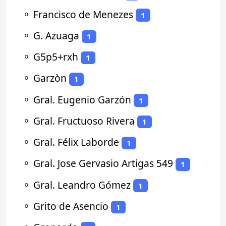
⚬
Francisco de Menezes
1
⚬
G. Azuaga
1
⚬
G5p5+rxh
1
⚬
Garzòn
1
⚬
Gral. Eugenio Garzón
1
⚬
Gral. Fructuoso Rivera
1
⚬
Gral. Félix Laborde
1
⚬
Gral. Jose Gervasio Artigas 549
1
⚬
Gral. Leandro Gómez
1
⚬
Grito de Asencio
1