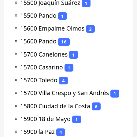
⚬
15500 Joaquín Suárez
1
⚬
15500 Pando
1
⚬
15600 Empalme Olmos
2
⚬
15600 Pando
16
⚬
15700 Canelones
1
⚬
15700 Casarino
1
⚬
15700 Toledo
4
⚬
15700 Villa Crespo y San Andrés
1
⚬
15800 Ciudad de la Costa
6
⚬
15900 18 de Mayo
1
⚬
15900 la Paz
4