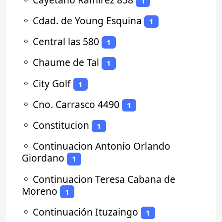
1
⚬
Cdad. de Young Esquina
1
⚬
Central las 580
1
⚬
Chaume de Tal
1
⚬
City Golf
1
⚬
Cno. Carrasco 4490
1
⚬
Constitucion
1
⚬
Continuacion Antonio Orlando
Giordano
1
⚬
Continuacion Teresa Cabana de
Moreno
1
⚬
Continuación Ituzaingo
1