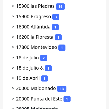
⚬
15900 las Piedras
19
⚬
15900 Progreso
3
⚬
16000 Atlántida
1
⚬
16200 la Floresta
1
⚬
17800 Montevideo
1
⚬
18 de Julio
2
⚬
18 de Julio &
1
⚬
19 de Abril
1
⚬
20000 Maldonado
13
⚬
20000 Punta del Este
1
⚬
20005 Maldonado