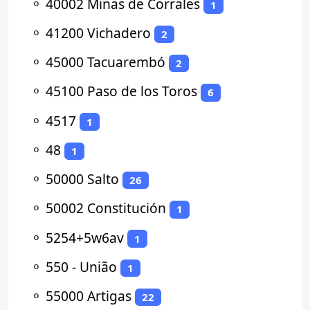
⚬
40002 Minas de Corrales
1
⚬
41200 Vichadero
2
⚬
45000 Tacuarembó
2
⚬
45100 Paso de los Toros
6
⚬
4517
1
⚬
48
1
⚬
50000 Salto
26
⚬
50002 Constitución
1
⚬
5254+5w6av
1
⚬
550 - União
1
⚬
55000 Artigas
22