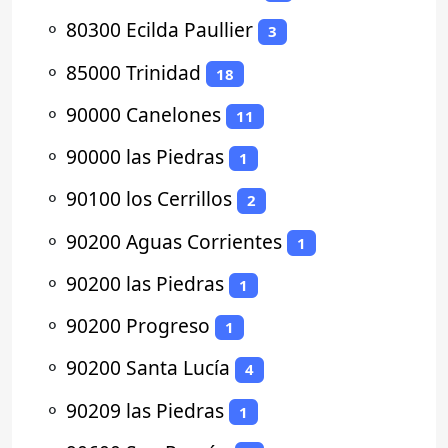
⚬
80300 Ecilda Paullier
3
⚬
85000 Trinidad
18
⚬
90000 Canelones
11
⚬
90000 las Piedras
1
⚬
90100 los Cerrillos
2
⚬
90200 Aguas Corrientes
1
⚬
90200 las Piedras
1
⚬
90200 Progreso
1
⚬
90200 Santa Lucía
4
⚬
90209 las Piedras
1