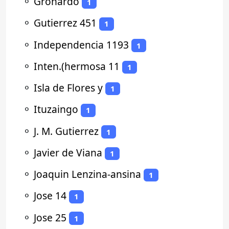
⚬
Gronardo
1
⚬
Gutierrez 451
1
⚬
Independencia 1193
1
⚬
Inten.(hermosa 11
1
⚬
Isla de Flores y
1
⚬
Ituzaingo
1
⚬
J. M. Gutierrez
1
⚬
Javier de Viana
1
⚬
Joaquin Lenzina-ansina
1
⚬
Jose 14
1
⚬
Jose 25
1