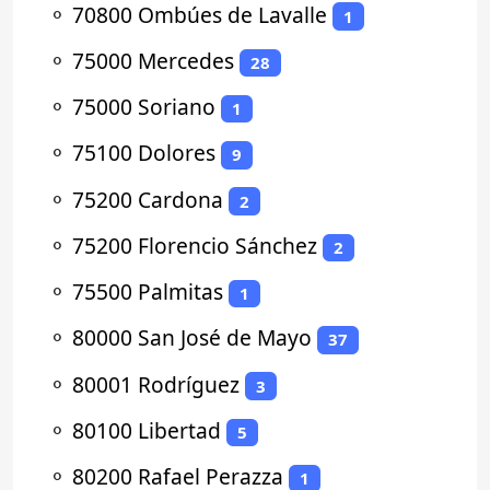
⚬
70800 Ombúes de Lavalle
1
⚬
75000 Mercedes
28
⚬
75000 Soriano
1
⚬
75100 Dolores
9
⚬
75200 Cardona
2
⚬
75200 Florencio Sánchez
2
⚬
75500 Palmitas
1
⚬
80000 San José de Mayo
37
⚬
80001 Rodríguez
3
⚬
80100 Libertad
5
⚬
80200 Rafael Perazza
1