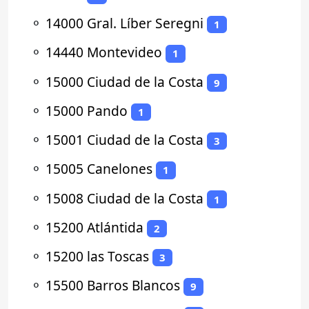
⚬
14000 Gral. Líber Seregni
1
⚬
14440 Montevideo
1
⚬
15000 Ciudad de la Costa
9
⚬
15000 Pando
1
⚬
15001 Ciudad de la Costa
3
⚬
15005 Canelones
1
⚬
15008 Ciudad de la Costa
1
⚬
15200 Atlántida
2
⚬
15200 las Toscas
3
⚬
15500 Barros Blancos
9