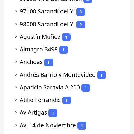
⚬
97100 Sarandí del Yí
3
⚬
98000 Sarandí del Yí
2
⚬
Agustín Muñoz
1
⚬
Almagro 3498
1
⚬
Anchoas
1
⚬
Andrés Barrio y Montevideo
1
⚬
Aparicio Saravia A 200
1
⚬
Atilio Ferrandis
1
⚬
Av Artigas
1
⚬
Av. 14 de Noviembre
1