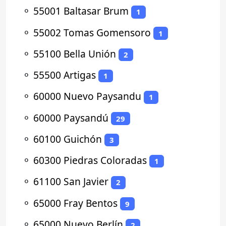
⚬
55001 Baltasar Brum
1
⚬
55002 Tomas Gomensoro
1
⚬
55100 Bella Unión
2
⚬
55500 Artigas
1
⚬
60000 Nuevo Paysandu
1
⚬
60000 Paysandú
29
⚬
60100 Guichón
3
⚬
60300 Piedras Coloradas
1
⚬
61100 San Javier
2
⚬
65000 Fray Bentos
9
⚬
65000 Nuevo Berlín
2