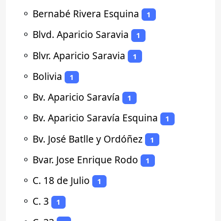
⚬
Bernabé Rivera Esquina
1
⚬
Blvd. Aparicio Saravia
1
⚬
Blvr. Aparicio Saravia
1
⚬
Bolivia
1
⚬
Bv. Aparicio Saravía
1
⚬
Bv. Aparicio Saravía Esquina
1
⚬
Bv. José Batlle y Ordóñez
1
⚬
Bvar. Jose Enrique Rodo
1
⚬
C. 18 de Julio
1
⚬
C. 3
1