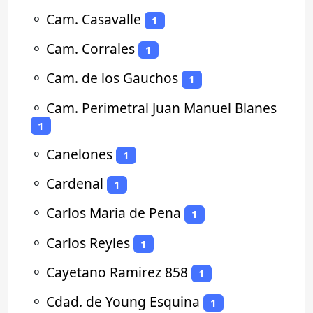
⚬
Cam. Casavalle
1
⚬
Cam. Corrales
1
⚬
Cam. de los Gauchos
1
⚬
Cam. Perimetral Juan Manuel Blanes
1
⚬
Canelones
1
⚬
Cardenal
1
⚬
Carlos Maria de Pena
1
⚬
Carlos Reyles
1
⚬
Cayetano Ramirez 858
1
⚬
Cdad. de Young Esquina
1