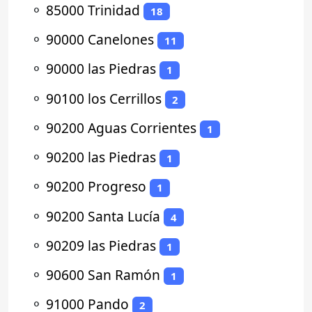
⚬
85000 Trinidad
18
⚬
90000 Canelones
11
⚬
90000 las Piedras
1
⚬
90100 los Cerrillos
2
⚬
90200 Aguas Corrientes
1
⚬
90200 las Piedras
1
⚬
90200 Progreso
1
⚬
90200 Santa Lucía
4
⚬
90209 las Piedras
1
⚬
90600 San Ramón
1
⚬
91000 Pando
2