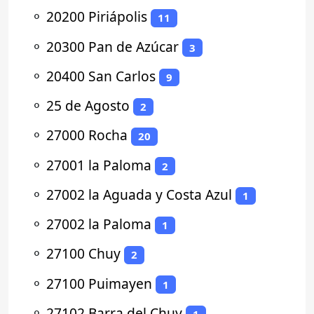
⚬
20200 Piriápolis
11
⚬
20300 Pan de Azúcar
3
⚬
20400 San Carlos
9
⚬
25 de Agosto
2
⚬
27000 Rocha
20
⚬
27001 la Paloma
2
⚬
27002 la Aguada y Costa Azul
1
⚬
27002 la Paloma
1
⚬
27100 Chuy
2
⚬
27100 Puimayen
1
⚬
27102 Barra del Chuy
1