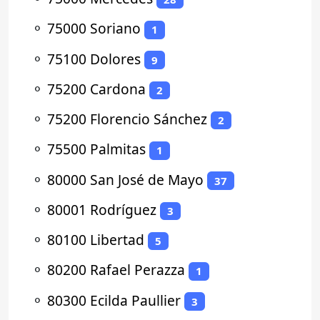
⚬
75000 Soriano
1
⚬
75100 Dolores
9
⚬
75200 Cardona
2
⚬
75200 Florencio Sánchez
2
⚬
75500 Palmitas
1
⚬
80000 San José de Mayo
37
⚬
80001 Rodríguez
3
⚬
80100 Libertad
5
⚬
80200 Rafael Perazza
1
⚬
80300 Ecilda Paullier
3