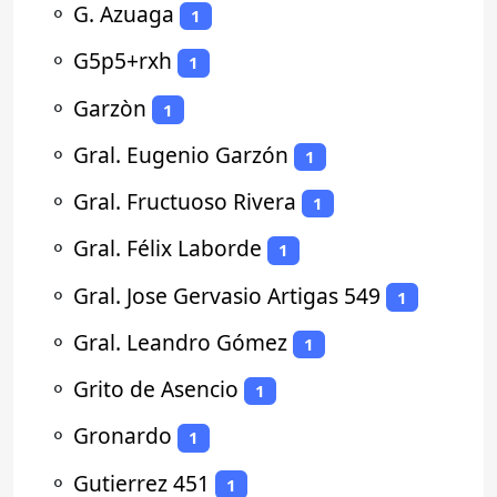
⚬
G. Azuaga
1
⚬
G5p5+rxh
1
⚬
Garzòn
1
⚬
Gral. Eugenio Garzón
1
⚬
Gral. Fructuoso Rivera
1
⚬
Gral. Félix Laborde
1
⚬
Gral. Jose Gervasio Artigas 549
1
⚬
Gral. Leandro Gómez
1
⚬
Grito de Asencio
1
⚬
Gronardo
1
⚬
Gutierrez 451
1