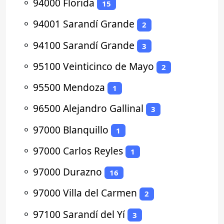
⚬
94000 Florida
15
⚬
94001 Sarandí Grande
2
⚬
94100 Sarandí Grande
3
⚬
95100 Veinticinco de Mayo
2
⚬
95500 Mendoza
1
⚬
96500 Alejandro Gallinal
3
⚬
97000 Blanquillo
1
⚬
97000 Carlos Reyles
1
⚬
97000 Durazno
16
⚬
97000 Villa del Carmen
2
⚬
97100 Sarandí del Yí
3