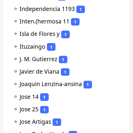
⚬
Independencia 1193
1
⚬
Inten.(hermosa 11
1
⚬
Isla de Flores y
1
⚬
Ituzaingo
1
⚬
J. M. Gutierrez
1
⚬
Javier de Viana
1
⚬
Joaquin Lenzina-ansina
1
⚬
Jose 14
1
⚬
Jose 25
1
⚬
Jose Artigas
1