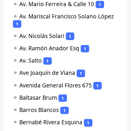
⚬
Av. Mario Ferreira & Calle 10
1
⚬
Av. Mariscal Francisco Solano López
1
⚬
Av. Nicolás Solari
1
⚬
Av. Ramón Anador Esq
1
⚬
Av. Salto
1
⚬
Ave Joaquín de Viana
1
⚬
Avenida General Flores 675
1
⚬
Baltasar Brum
1
⚬
Barros Blancos
1
⚬
Bernabé Rivera Esquina
1