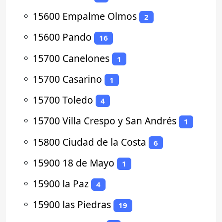
⚬
15600 Empalme Olmos
2
⚬
15600 Pando
16
⚬
15700 Canelones
1
⚬
15700 Casarino
1
⚬
15700 Toledo
4
⚬
15700 Villa Crespo y San Andrés
1
⚬
15800 Ciudad de la Costa
6
⚬
15900 18 de Mayo
1
⚬
15900 la Paz
4
⚬
15900 las Piedras
19