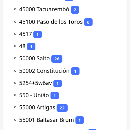
⚬
45000 Tacuarembó
2
⚬
45100 Paso de los Toros
6
⚬
4517
1
⚬
48
1
⚬
50000 Salto
26
⚬
50002 Constitución
1
⚬
5254+5w6av
1
⚬
550 - União
1
⚬
55000 Artigas
22
⚬
55001 Baltasar Brum
1