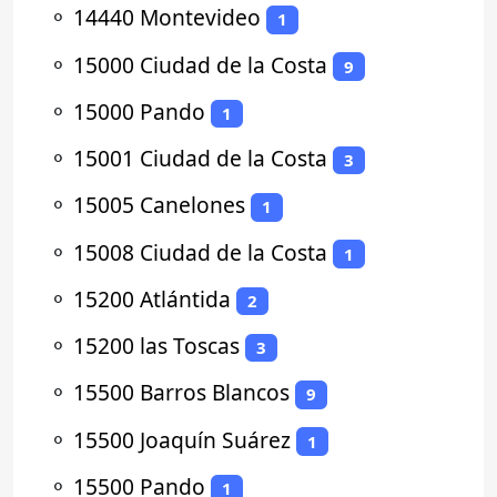
⚬
14440 Montevideo
1
⚬
15000 Ciudad de la Costa
9
⚬
15000 Pando
1
⚬
15001 Ciudad de la Costa
3
⚬
15005 Canelones
1
⚬
15008 Ciudad de la Costa
1
⚬
15200 Atlántida
2
⚬
15200 las Toscas
3
⚬
15500 Barros Blancos
9
⚬
15500 Joaquín Suárez
1
⚬
15500 Pando
1