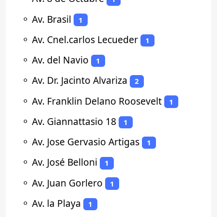
⚬
Av. Brasil
1
⚬
Av. Cnel.carlos Lecueder
1
⚬
Av. del Navio
1
⚬
Av. Dr. Jacinto Alvariza
2
⚬
Av. Franklin Delano Roosevelt
1
⚬
Av. Giannattasio 18
1
⚬
Av. Jose Gervasio Artigas
1
⚬
Av. José Belloni
1
⚬
Av. Juan Gorlero
1
⚬
Av. la Playa
1