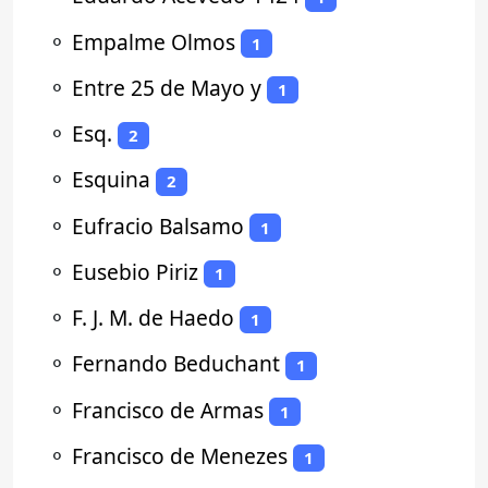
⚬
Empalme Olmos
1
⚬
Entre 25 de Mayo y
1
⚬
Esq.
2
⚬
Esquina
2
⚬
Eufracio Balsamo
1
⚬
Eusebio Piriz
1
⚬
F. J. M. de Haedo
1
⚬
Fernando Beduchant
1
⚬
Francisco de Armas
1
⚬
Francisco de Menezes
1