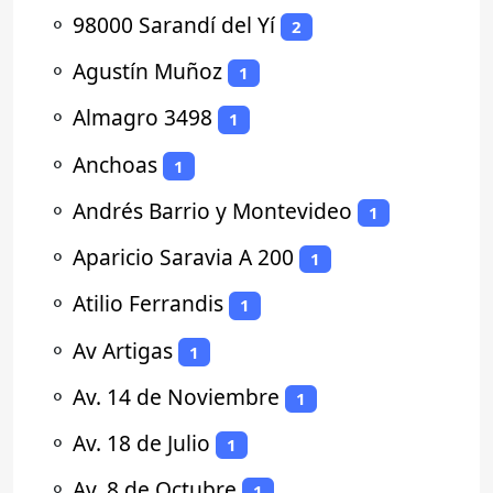
⚬
98000 Sarandí del Yí
2
⚬
Agustín Muñoz
1
⚬
Almagro 3498
1
⚬
Anchoas
1
⚬
Andrés Barrio y Montevideo
1
⚬
Aparicio Saravia A 200
1
⚬
Atilio Ferrandis
1
⚬
Av Artigas
1
⚬
Av. 14 de Noviembre
1
⚬
Av. 18 de Julio
1
⚬
Av. 8 de Octubre
1