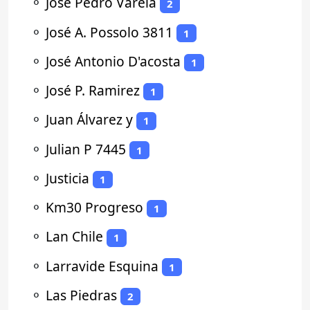
⚬
Jose Pedro Varela
2
⚬
José A. Possolo 3811
1
⚬
José Antonio D'acosta
1
⚬
José P. Ramirez
1
⚬
Juan Álvarez y
1
⚬
Julian P 7445
1
⚬
Justicia
1
⚬
Km30 Progreso
1
⚬
Lan Chile
1
⚬
Larravide Esquina
1
⚬
Las Piedras
2