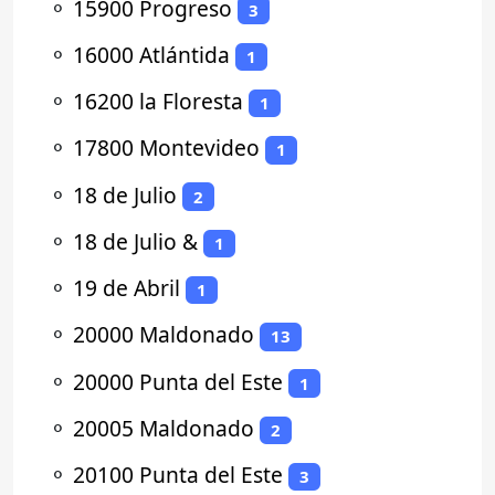
⚬
15900 Progreso
3
⚬
16000 Atlántida
1
⚬
16200 la Floresta
1
⚬
17800 Montevideo
1
⚬
18 de Julio
2
⚬
18 de Julio &
1
⚬
19 de Abril
1
⚬
20000 Maldonado
13
⚬
20000 Punta del Este
1
⚬
20005 Maldonado
2
⚬
20100 Punta del Este
3