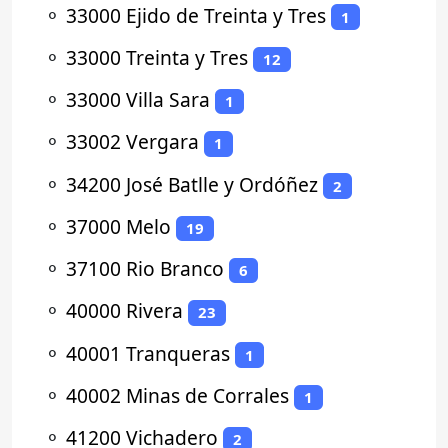
⚬
33000 Ejido de Treinta y Tres
1
⚬
33000 Treinta y Tres
12
⚬
33000 Villa Sara
1
⚬
33002 Vergara
1
⚬
34200 José Batlle y Ordóñez
2
⚬
37000 Melo
19
⚬
37100 Rio Branco
6
⚬
40000 Rivera
23
⚬
40001 Tranqueras
1
⚬
40002 Minas de Corrales
1
⚬
41200 Vichadero
2