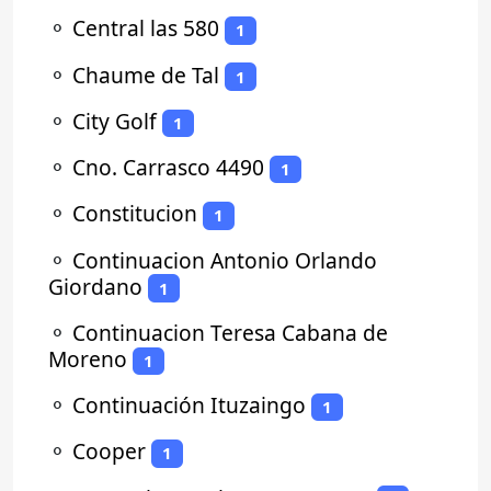
⚬
Central las 580
1
⚬
Chaume de Tal
1
⚬
City Golf
1
⚬
Cno. Carrasco 4490
1
⚬
Constitucion
1
⚬
Continuacion Antonio Orlando
Giordano
1
⚬
Continuacion Teresa Cabana de
Moreno
1
⚬
Continuación Ituzaingo
1
⚬
Cooper
1