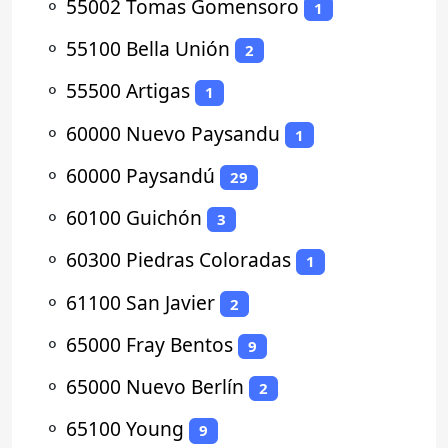
⚬
55002 Tomas Gomensoro
1
⚬
55100 Bella Unión
2
⚬
55500 Artigas
1
⚬
60000 Nuevo Paysandu
1
⚬
60000 Paysandú
29
⚬
60100 Guichón
3
⚬
60300 Piedras Coloradas
1
⚬
61100 San Javier
2
⚬
65000 Fray Bentos
9
⚬
65000 Nuevo Berlín
2
⚬
65100 Young
9