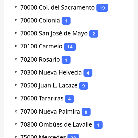
⚬
70000 Col. del Sacramento
19
⚬
70000 Colonia
1
⚬
70000 San José de Mayo
2
⚬
70100 Carmelo
14
⚬
70200 Rosario
1
⚬
70300 Nueva Helvecia
4
⚬
70500 Juan L. Lacaze
9
⚬
70600 Tarariras
4
⚬
70700 Nueva Palmira
8
⚬
70800 Ombúes de Lavalle
1
⚬
75000 Mercedes
28