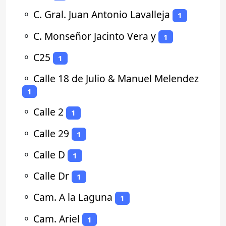
⚬
C. Gral. Juan Antonio Lavalleja
1
⚬
C. Monseñor Jacinto Vera y
1
⚬
C25
1
⚬
Calle 18 de Julio & Manuel Melendez
1
⚬
Calle 2
1
⚬
Calle 29
1
⚬
Calle D
1
⚬
Calle Dr
1
⚬
Cam. A la Laguna
1
⚬
Cam. Ariel
1