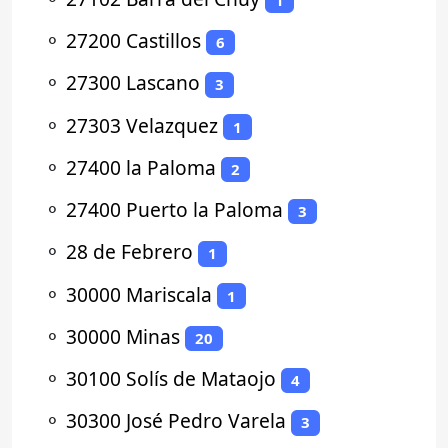
⚬
27200 Castillos
6
⚬
27300 Lascano
3
⚬
27303 Velazquez
1
⚬
27400 la Paloma
2
⚬
27400 Puerto la Paloma
3
⚬
28 de Febrero
1
⚬
30000 Mariscala
1
⚬
30000 Minas
20
⚬
30100 Solís de Mataojo
4
⚬
30300 José Pedro Varela
3