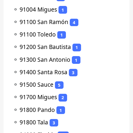
⚬
91004 Migues
1
⚬
91100 San Ramón
4
⚬
91100 Toledo
1
⚬
91200 San Bautista
1
⚬
91300 San Antonio
1
⚬
91400 Santa Rosa
3
⚬
91500 Sauce
5
⚬
91700 Migues
2
⚬
91800 Pando
1
⚬
91800 Tala
3