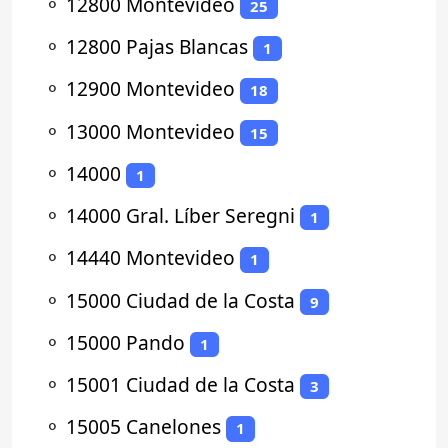
⚬
12800 Montevideo
25
⚬
12800 Pajas Blancas
1
⚬
12900 Montevideo
18
⚬
13000 Montevideo
15
⚬
14000
1
⚬
14000 Gral. Líber Seregni
1
⚬
14440 Montevideo
1
⚬
15000 Ciudad de la Costa
9
⚬
15000 Pando
1
⚬
15001 Ciudad de la Costa
3
⚬
15005 Canelones
1