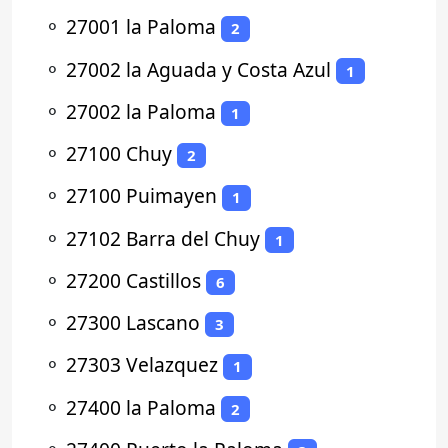
⚬
27001 la Paloma
2
⚬
27002 la Aguada y Costa Azul
1
⚬
27002 la Paloma
1
⚬
27100 Chuy
2
⚬
27100 Puimayen
1
⚬
27102 Barra del Chuy
1
⚬
27200 Castillos
6
⚬
27300 Lascano
3
⚬
27303 Velazquez
1
⚬
27400 la Paloma
2