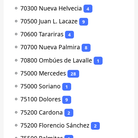
⚬
70300 Nueva Helvecia
4
⚬
70500 Juan L. Lacaze
9
⚬
70600 Tarariras
4
⚬
70700 Nueva Palmira
8
⚬
70800 Ombúes de Lavalle
1
⚬
75000 Mercedes
28
⚬
75000 Soriano
1
⚬
75100 Dolores
9
⚬
75200 Cardona
2
⚬
75200 Florencio Sánchez
2