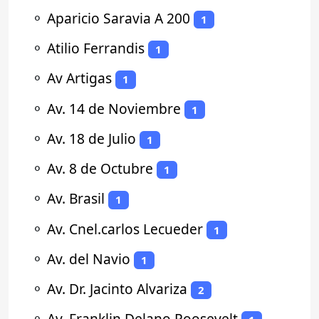
⚬
Aparicio Saravia A 200
1
⚬
Atilio Ferrandis
1
⚬
Av Artigas
1
⚬
Av. 14 de Noviembre
1
⚬
Av. 18 de Julio
1
⚬
Av. 8 de Octubre
1
⚬
Av. Brasil
1
⚬
Av. Cnel.carlos Lecueder
1
⚬
Av. del Navio
1
⚬
Av. Dr. Jacinto Alvariza
2
⚬
Av. Franklin Delano Roosevelt