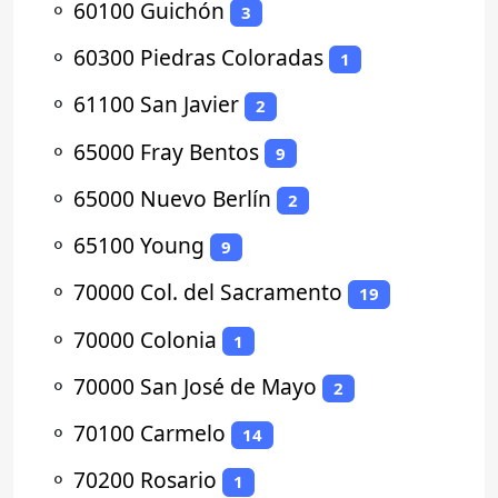
⚬
60100 Guichón
3
⚬
60300 Piedras Coloradas
1
⚬
61100 San Javier
2
⚬
65000 Fray Bentos
9
⚬
65000 Nuevo Berlín
2
⚬
65100 Young
9
⚬
70000 Col. del Sacramento
19
⚬
70000 Colonia
1
⚬
70000 San José de Mayo
2
⚬
70100 Carmelo
14
⚬
70200 Rosario
1