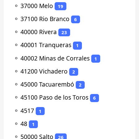
⚬
37000 Melo
19
⚬
37100 Rio Branco
6
⚬
40000 Rivera
23
⚬
40001 Tranqueras
1
⚬
40002 Minas de Corrales
1
⚬
41200 Vichadero
2
⚬
45000 Tacuarembó
2
⚬
45100 Paso de los Toros
6
⚬
4517
1
⚬
48
1
⚬
50000 Salto
26