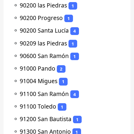
⚬
90200 las Piedras
1
⚬
90200 Progreso
1
⚬
90200 Santa Lucía
4
⚬
90209 las Piedras
1
⚬
90600 San Ramón
1
⚬
91000 Pando
2
⚬
91004 Migues
1
⚬
91100 San Ramón
4
⚬
91100 Toledo
1
⚬
91200 San Bautista
1
⚬
91300 San Antonio
1