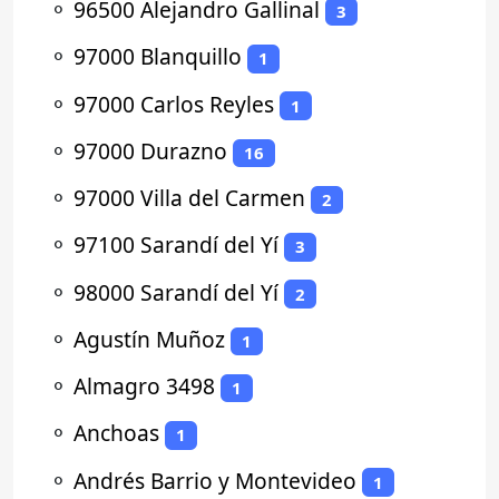
⚬
96500 Alejandro Gallinal
3
⚬
97000 Blanquillo
1
⚬
97000 Carlos Reyles
1
⚬
97000 Durazno
16
⚬
97000 Villa del Carmen
2
⚬
97100 Sarandí del Yí
3
⚬
98000 Sarandí del Yí
2
⚬
Agustín Muñoz
1
⚬
Almagro 3498
1
⚬
Anchoas
1
⚬
Andrés Barrio y Montevideo
1