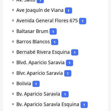
⚬
Ave Joaquín de Viana
1
⚬
Avenida General Flores 675
1
⚬
Baltasar Brum
1
⚬
Barros Blancos
1
⚬
Bernabé Rivera Esquina
1
⚬
Blvd. Aparicio Saravia
1
⚬
Blvr. Aparicio Saravia
1
⚬
Bolivia
1
⚬
Bv. Aparicio Saravía
1
⚬
Bv. Aparicio Saravía Esquina
1