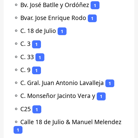
⚬
Bv. José Batlle y Ordóñez
1
⚬
Bvar. Jose Enrique Rodo
1
⚬
C. 18 de Julio
1
⚬
C. 3
1
⚬
C. 33
1
⚬
C. 9
1
⚬
C. Gral. Juan Antonio Lavalleja
1
⚬
C. Monseñor Jacinto Vera y
1
⚬
C25
1
⚬
Calle 18 de Julio & Manuel Melendez
1