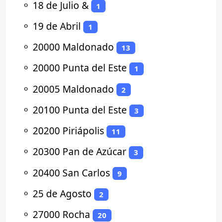
⚬
18 de Julio &
1
⚬
19 de Abril
1
⚬
20000 Maldonado
13
⚬
20000 Punta del Este
1
⚬
20005 Maldonado
2
⚬
20100 Punta del Este
3
⚬
20200 Piriápolis
11
⚬
20300 Pan de Azúcar
3
⚬
20400 San Carlos
9
⚬
25 de Agosto
2
⚬
27000 Rocha
20