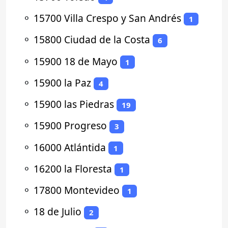
⚬
15700 Villa Crespo y San Andrés
1
⚬
15800 Ciudad de la Costa
6
⚬
15900 18 de Mayo
1
⚬
15900 la Paz
4
⚬
15900 las Piedras
19
⚬
15900 Progreso
3
⚬
16000 Atlántida
1
⚬
16200 la Floresta
1
⚬
17800 Montevideo
1
⚬
18 de Julio
2