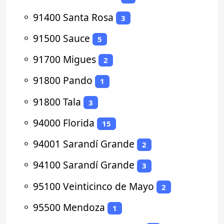
⚬
91400 Santa Rosa
3
⚬
91500 Sauce
5
⚬
91700 Migues
2
⚬
91800 Pando
1
⚬
91800 Tala
3
⚬
94000 Florida
15
⚬
94001 Sarandí Grande
2
⚬
94100 Sarandí Grande
3
⚬
95100 Veinticinco de Mayo
2
⚬
95500 Mendoza
1