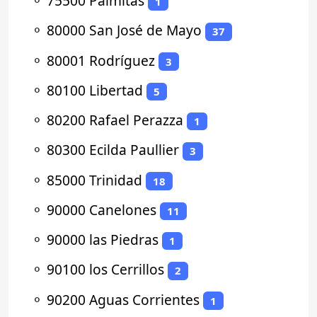
⚬
75500 Palmitas
1
⚬
80000 San José de Mayo
37
⚬
80001 Rodríguez
3
⚬
80100 Libertad
5
⚬
80200 Rafael Perazza
1
⚬
80300 Ecilda Paullier
3
⚬
85000 Trinidad
18
⚬
90000 Canelones
11
⚬
90000 las Piedras
1
⚬
90100 los Cerrillos
2
⚬
90200 Aguas Corrientes
1