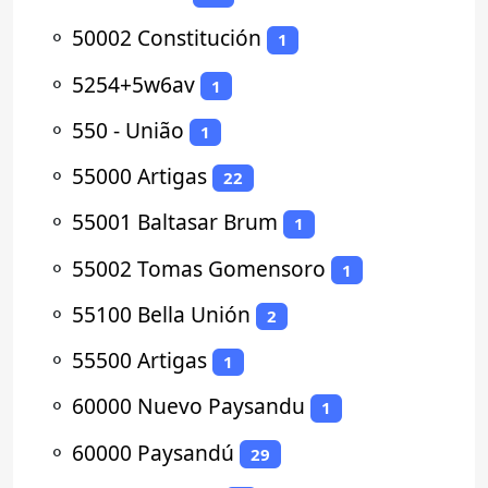
⚬
50002 Constitución
1
⚬
5254+5w6av
1
⚬
550 - União
1
⚬
55000 Artigas
22
⚬
55001 Baltasar Brum
1
⚬
55002 Tomas Gomensoro
1
⚬
55100 Bella Unión
2
⚬
55500 Artigas
1
⚬
60000 Nuevo Paysandu
1
⚬
60000 Paysandú
29