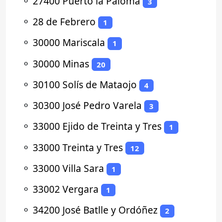
⚬
27400 Puerto la Paloma
3
⚬
28 de Febrero
1
⚬
30000 Mariscala
1
⚬
30000 Minas
20
⚬
30100 Solís de Mataojo
4
⚬
30300 José Pedro Varela
3
⚬
33000 Ejido de Treinta y Tres
1
⚬
33000 Treinta y Tres
12
⚬
33000 Villa Sara
1
⚬
33002 Vergara
1
⚬
34200 José Batlle y Ordóñez
2