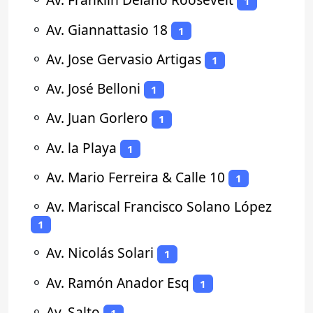
1
⚬
Av. Giannattasio 18
1
⚬
Av. Jose Gervasio Artigas
1
⚬
Av. José Belloni
1
⚬
Av. Juan Gorlero
1
⚬
Av. la Playa
1
⚬
Av. Mario Ferreira & Calle 10
1
⚬
Av. Mariscal Francisco Solano López
1
⚬
Av. Nicolás Solari
1
⚬
Av. Ramón Anador Esq
1
⚬
Av. Salto
1