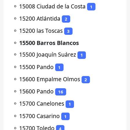
⚬
15008 Ciudad de la Costa
1
⚬
15200 Atlántida
2
⚬
15200 las Toscas
3
⚬
15500 Barros Blancos
⚬
15500 Joaquín Suárez
1
⚬
15500 Pando
1
⚬
15600 Empalme Olmos
2
⚬
15600 Pando
16
⚬
15700 Canelones
1
⚬
15700 Casarino
1
⚬
15700 Toledo
4