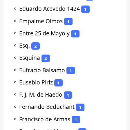
⚬
Eduardo Acevedo 1424
1
⚬
Empalme Olmos
1
⚬
Entre 25 de Mayo y
1
⚬
Esq.
2
⚬
Esquina
2
⚬
Eufracio Balsamo
1
⚬
Eusebio Piriz
1
⚬
F. J. M. de Haedo
1
⚬
Fernando Beduchant
1
⚬
Francisco de Armas
1