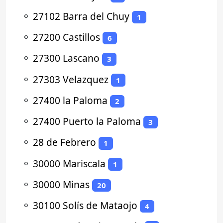
⚬
27102 Barra del Chuy
1
⚬
27200 Castillos
6
⚬
27300 Lascano
3
⚬
27303 Velazquez
1
⚬
27400 la Paloma
2
⚬
27400 Puerto la Paloma
3
⚬
28 de Febrero
1
⚬
30000 Mariscala
1
⚬
30000 Minas
20
⚬
30100 Solís de Mataojo
4