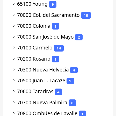
⚬
65100 Young
9
⚬
70000 Col. del Sacramento
19
⚬
70000 Colonia
1
⚬
70000 San José de Mayo
2
⚬
70100 Carmelo
14
⚬
70200 Rosario
1
⚬
70300 Nueva Helvecia
4
⚬
70500 Juan L. Lacaze
9
⚬
70600 Tarariras
4
⚬
70700 Nueva Palmira
8
⚬
70800 Ombúes de Lavalle
1