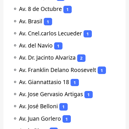
⚬
Av. 8 de Octubre
1
⚬
Av. Brasil
1
⚬
Av. Cnel.carlos Lecueder
1
⚬
Av. del Navio
1
⚬
Av. Dr. Jacinto Alvariza
2
⚬
Av. Franklin Delano Roosevelt
1
⚬
Av. Giannattasio 18
1
⚬
Av. Jose Gervasio Artigas
1
⚬
Av. José Belloni
1
⚬
Av. Juan Gorlero
1