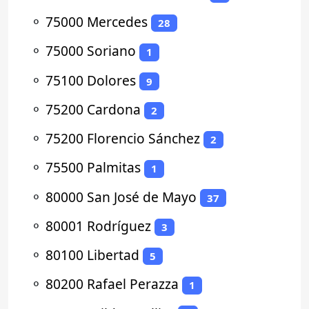
⚬
75000 Mercedes
28
⚬
75000 Soriano
1
⚬
75100 Dolores
9
⚬
75200 Cardona
2
⚬
75200 Florencio Sánchez
2
⚬
75500 Palmitas
1
⚬
80000 San José de Mayo
37
⚬
80001 Rodríguez
3
⚬
80100 Libertad
5
⚬
80200 Rafael Perazza
1