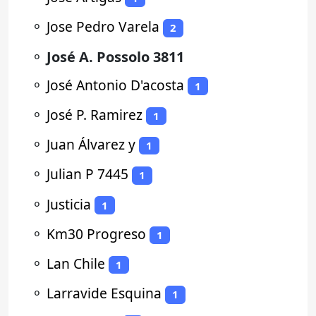
⚬
Jose Pedro Varela
2
⚬
José A. Possolo 3811
⚬
José Antonio D'acosta
1
⚬
José P. Ramirez
1
⚬
Juan Álvarez y
1
⚬
Julian P 7445
1
⚬
Justicia
1
⚬
Km30 Progreso
1
⚬
Lan Chile
1
⚬
Larravide Esquina
1