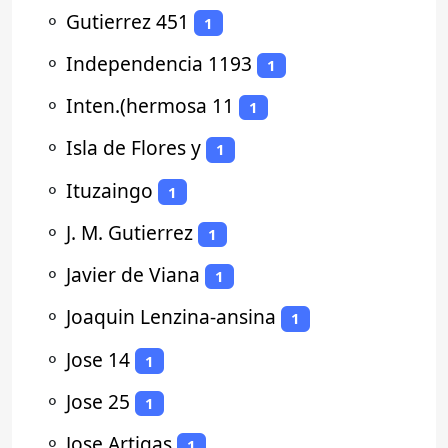
⚬
Gutierrez 451
1
⚬
Independencia 1193
1
⚬
Inten.(hermosa 11
1
⚬
Isla de Flores y
1
⚬
Ituzaingo
1
⚬
J. M. Gutierrez
1
⚬
Javier de Viana
1
⚬
Joaquin Lenzina-ansina
1
⚬
Jose 14
1
⚬
Jose 25
1
⚬
Jose Artigas
1