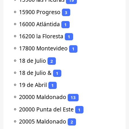
19
⚬
15900 Progreso
3
⚬
16000 Atlántida
1
⚬
16200 la Floresta
1
⚬
17800 Montevideo
1
⚬
18 de Julio
2
⚬
18 de Julio &
1
⚬
19 de Abril
1
⚬
20000 Maldonado
13
⚬
20000 Punta del Este
1
⚬
20005 Maldonado
2