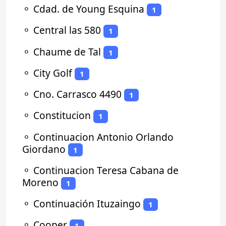
⚬
Cdad. de Young Esquina
1
⚬
Central las 580
1
⚬
Chaume de Tal
1
⚬
City Golf
1
⚬
Cno. Carrasco 4490
1
⚬
Constitucion
1
⚬
Continuacion Antonio Orlando
Giordano
1
⚬
Continuacion Teresa Cabana de
Moreno
1
⚬
Continuación Ituzaingo
1
⚬
Cooper
1