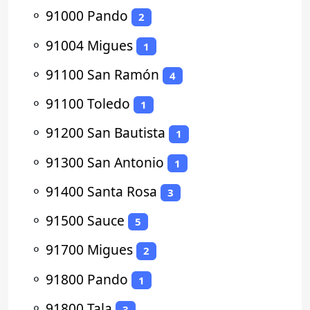
⚬
91000 Pando
2
⚬
91004 Migues
1
⚬
91100 San Ramón
4
⚬
91100 Toledo
1
⚬
91200 San Bautista
1
⚬
91300 San Antonio
1
⚬
91400 Santa Rosa
3
⚬
91500 Sauce
5
⚬
91700 Migues
2
⚬
91800 Pando
1
⚬
91800 Tala
3