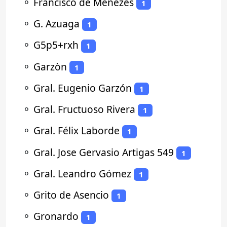
⚬
Francisco de Menezes
1
⚬
G. Azuaga
1
⚬
G5p5+rxh
1
⚬
Garzòn
1
⚬
Gral. Eugenio Garzón
1
⚬
Gral. Fructuoso Rivera
1
⚬
Gral. Félix Laborde
1
⚬
Gral. Jose Gervasio Artigas 549
1
⚬
Gral. Leandro Gómez
1
⚬
Grito de Asencio
1
⚬
Gronardo
1