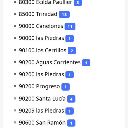
⚬
80300 Ecilda Paullier
3
⚬
85000 Trinidad
18
⚬
90000 Canelones
11
⚬
90000 las Piedras
1
⚬
90100 los Cerrillos
2
⚬
90200 Aguas Corrientes
1
⚬
90200 las Piedras
1
⚬
90200 Progreso
1
⚬
90200 Santa Lucía
4
⚬
90209 las Piedras
1
⚬
90600 San Ramón
1