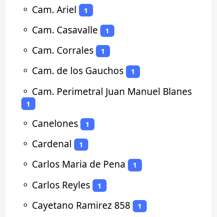
⚬
Cam. Ariel
1
⚬
Cam. Casavalle
1
⚬
Cam. Corrales
1
⚬
Cam. de los Gauchos
1
⚬
Cam. Perimetral Juan Manuel Blanes
1
⚬
Canelones
1
⚬
Cardenal
1
⚬
Carlos Maria de Pena
1
⚬
Carlos Reyles
1
⚬
Cayetano Ramirez 858
1