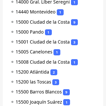
⚬
14000 Gral. Líber Seregni
1
⚬
14440 Montevideo
1
⚬
15000 Ciudad de la Costa
9
⚬
15000 Pando
1
⚬
15001 Ciudad de la Costa
3
⚬
15005 Canelones
1
⚬
15008 Ciudad de la Costa
1
⚬
15200 Atlántida
2
⚬
15200 las Toscas
3
⚬
15500 Barros Blancos
9
⚬
15500 Joaquín Suárez
1