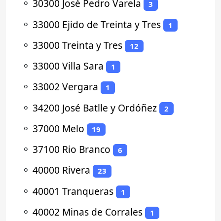
⚬
30300 José Pedro Varela
3
⚬
33000 Ejido de Treinta y Tres
1
⚬
33000 Treinta y Tres
12
⚬
33000 Villa Sara
1
⚬
33002 Vergara
1
⚬
34200 José Batlle y Ordóñez
2
⚬
37000 Melo
19
⚬
37100 Rio Branco
6
⚬
40000 Rivera
23
⚬
40001 Tranqueras
1
⚬
40002 Minas de Corrales
1