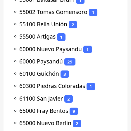
⚬
55002 Tomas Gomensoro
1
⚬
55100 Bella Unión
2
⚬
55500 Artigas
1
⚬
60000 Nuevo Paysandu
1
⚬
60000 Paysandú
29
⚬
60100 Guichón
3
⚬
60300 Piedras Coloradas
1
⚬
61100 San Javier
2
⚬
65000 Fray Bentos
9
⚬
65000 Nuevo Berlín
2