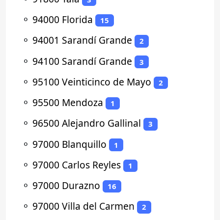
⚬
94000 Florida
15
⚬
94001 Sarandí Grande
2
⚬
94100 Sarandí Grande
3
⚬
95100 Veinticinco de Mayo
2
⚬
95500 Mendoza
1
⚬
96500 Alejandro Gallinal
3
⚬
97000 Blanquillo
1
⚬
97000 Carlos Reyles
1
⚬
97000 Durazno
16
⚬
97000 Villa del Carmen
2