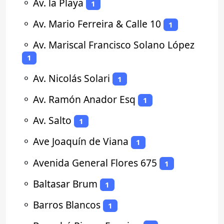
⚬
Av. la Playa
1
⚬
Av. Mario Ferreira & Calle 10
1
⚬
Av. Mariscal Francisco Solano López
1
⚬
Av. Nicolás Solari
1
⚬
Av. Ramón Anador Esq
1
⚬
Av. Salto
1
⚬
Ave Joaquín de Viana
1
⚬
Avenida General Flores 675
1
⚬
Baltasar Brum
1
⚬
Barros Blancos
1