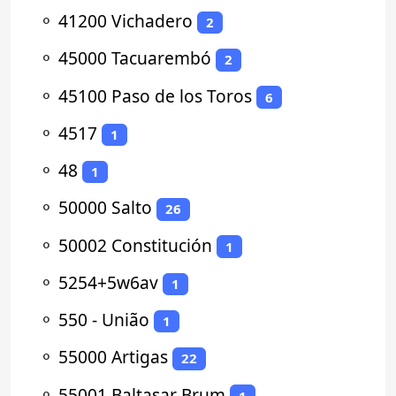
⚬
41200 Vichadero
2
⚬
45000 Tacuarembó
2
⚬
45100 Paso de los Toros
6
⚬
4517
1
⚬
48
1
⚬
50000 Salto
26
⚬
50002 Constitución
1
⚬
5254+5w6av
1
⚬
550 - União
1
⚬
55000 Artigas
22
⚬
55001 Baltasar Brum
1