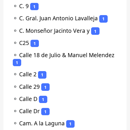
⚬
C. 9
1
⚬
C. Gral. Juan Antonio Lavalleja
1
⚬
C. Monseñor Jacinto Vera y
1
⚬
C25
1
⚬
Calle 18 de Julio & Manuel Melendez
1
⚬
Calle 2
1
⚬
Calle 29
1
⚬
Calle D
1
⚬
Calle Dr
1
⚬
Cam. A la Laguna
1