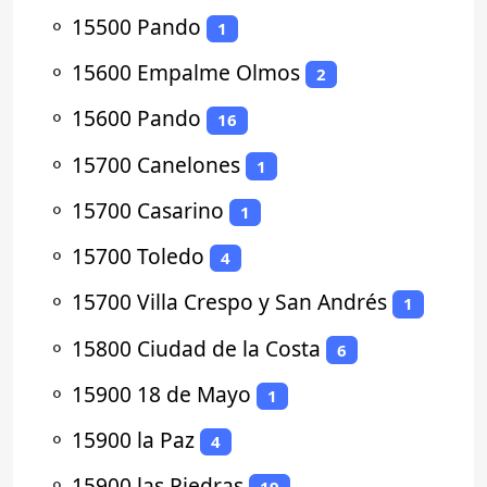
⚬
15500 Pando
1
⚬
15600 Empalme Olmos
2
⚬
15600 Pando
16
⚬
15700 Canelones
1
⚬
15700 Casarino
1
⚬
15700 Toledo
4
⚬
15700 Villa Crespo y San Andrés
1
⚬
15800 Ciudad de la Costa
6
⚬
15900 18 de Mayo
1
⚬
15900 la Paz
4
⚬
15900 las Piedras