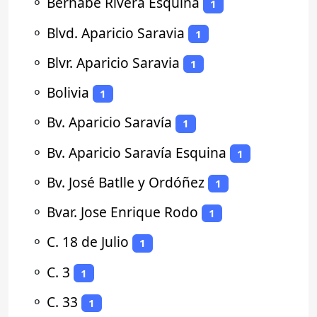
⚬
Bernabé Rivera Esquina
1
⚬
Blvd. Aparicio Saravia
1
⚬
Blvr. Aparicio Saravia
1
⚬
Bolivia
1
⚬
Bv. Aparicio Saravía
1
⚬
Bv. Aparicio Saravía Esquina
1
⚬
Bv. José Batlle y Ordóñez
1
⚬
Bvar. Jose Enrique Rodo
1
⚬
C. 18 de Julio
1
⚬
C. 3
1
⚬
C. 33
1