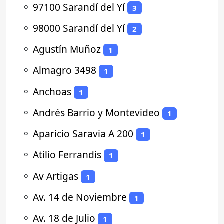
⚬
97100 Sarandí del Yí
3
⚬
98000 Sarandí del Yí
2
⚬
Agustín Muñoz
1
⚬
Almagro 3498
1
⚬
Anchoas
1
⚬
Andrés Barrio y Montevideo
1
⚬
Aparicio Saravia A 200
1
⚬
Atilio Ferrandis
1
⚬
Av Artigas
1
⚬
Av. 14 de Noviembre
1
⚬
Av. 18 de Julio
1