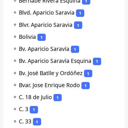
⚬
Bernabé Rivera Esquina
1
⚬
Blvd. Aparicio Saravia
1
⚬
Blvr. Aparicio Saravia
1
⚬
Bolivia
1
⚬
Bv. Aparicio Saravía
1
⚬
Bv. Aparicio Saravía Esquina
1
⚬
Bv. José Batlle y Ordóñez
1
⚬
Bvar. Jose Enrique Rodo
1
⚬
C. 18 de Julio
1
⚬
C. 3
1
⚬
C. 33
1