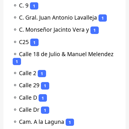
⚬
C. 9
1
⚬
C. Gral. Juan Antonio Lavalleja
1
⚬
C. Monseñor Jacinto Vera y
1
⚬
C25
1
⚬
Calle 18 de Julio & Manuel Melendez
1
⚬
Calle 2
1
⚬
Calle 29
1
⚬
Calle D
1
⚬
Calle Dr
1
⚬
Cam. A la Laguna
1