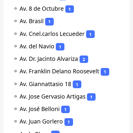
⚬
Av. 8 de Octubre
1
⚬
Av. Brasil
1
⚬
Av. Cnel.carlos Lecueder
1
⚬
Av. del Navio
1
⚬
Av. Dr. Jacinto Alvariza
2
⚬
Av. Franklin Delano Roosevelt
1
⚬
Av. Giannattasio 18
1
⚬
Av. Jose Gervasio Artigas
1
⚬
Av. José Belloni
1
⚬
Av. Juan Gorlero
1