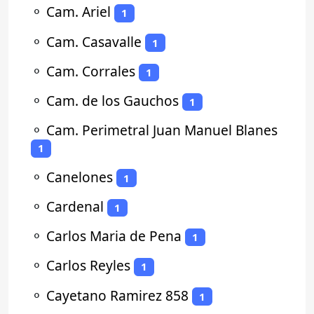
⚬
Cam. Ariel
1
⚬
Cam. Casavalle
1
⚬
Cam. Corrales
1
⚬
Cam. de los Gauchos
1
⚬
Cam. Perimetral Juan Manuel Blanes
1
⚬
Canelones
1
⚬
Cardenal
1
⚬
Carlos Maria de Pena
1
⚬
Carlos Reyles
1
⚬
Cayetano Ramirez 858
1