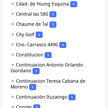
⚬
Cdad. de Young Esquina
1
⚬
Central las 580
1
⚬
Chaume de Tal
1
⚬
City Golf
1
⚬
Cno. Carrasco 4490
1
⚬
Constitucion
1
⚬
Continuacion Antonio Orlando
Giordano
1
⚬
Continuacion Teresa Cabana de
Moreno
1
⚬
Continuación Ituzaingo
1
⚬
Cooper
1