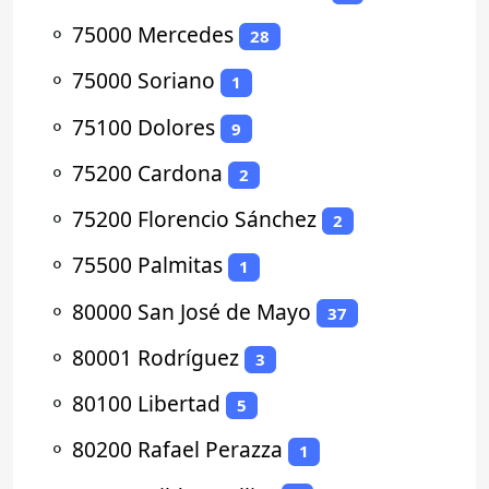
⚬
75000 Mercedes
28
⚬
75000 Soriano
1
⚬
75100 Dolores
9
⚬
75200 Cardona
2
⚬
75200 Florencio Sánchez
2
⚬
75500 Palmitas
1
⚬
80000 San José de Mayo
37
⚬
80001 Rodríguez
3
⚬
80100 Libertad
5
⚬
80200 Rafael Perazza
1