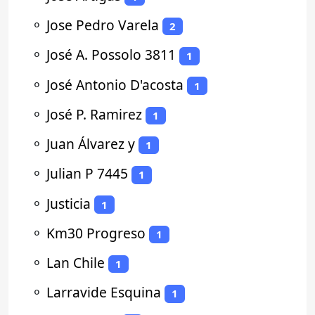
⚬
Jose Pedro Varela
2
⚬
José A. Possolo 3811
1
⚬
José Antonio D'acosta
1
⚬
José P. Ramirez
1
⚬
Juan Álvarez y
1
⚬
Julian P 7445
1
⚬
Justicia
1
⚬
Km30 Progreso
1
⚬
Lan Chile
1
⚬
Larravide Esquina
1