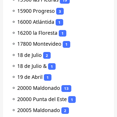
19
⚬
15900 Progreso
3
⚬
16000 Atlántida
1
⚬
16200 la Floresta
1
⚬
17800 Montevideo
1
⚬
18 de Julio
2
⚬
18 de Julio &
1
⚬
19 de Abril
1
⚬
20000 Maldonado
13
⚬
20000 Punta del Este
1
⚬
20005 Maldonado
2