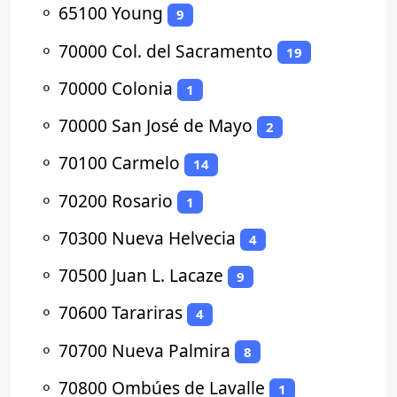
⚬
65100 Young
9
⚬
70000 Col. del Sacramento
19
⚬
70000 Colonia
1
⚬
70000 San José de Mayo
2
⚬
70100 Carmelo
14
⚬
70200 Rosario
1
⚬
70300 Nueva Helvecia
4
⚬
70500 Juan L. Lacaze
9
⚬
70600 Tarariras
4
⚬
70700 Nueva Palmira
8
⚬
70800 Ombúes de Lavalle
1