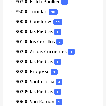
⚬
80300 Ecilda Paullier
3
⚬
85000 Trinidad
18
⚬
90000 Canelones
11
⚬
90000 las Piedras
1
⚬
90100 los Cerrillos
2
⚬
90200 Aguas Corrientes
1
⚬
90200 las Piedras
1
⚬
90200 Progreso
1
⚬
90200 Santa Lucía
4
⚬
90209 las Piedras
1
⚬
90600 San Ramón
1