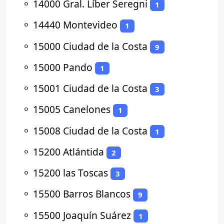
⚬
14000 Gral. Líber Seregni
1
⚬
14440 Montevideo
1
⚬
15000 Ciudad de la Costa
9
⚬
15000 Pando
1
⚬
15001 Ciudad de la Costa
3
⚬
15005 Canelones
1
⚬
15008 Ciudad de la Costa
1
⚬
15200 Atlántida
2
⚬
15200 las Toscas
3
⚬
15500 Barros Blancos
9
⚬
15500 Joaquín Suárez
1