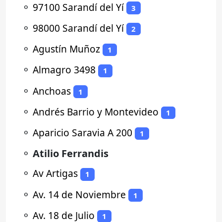
⚬
97100 Sarandí del Yí
3
⚬
98000 Sarandí del Yí
2
⚬
Agustín Muñoz
1
⚬
Almagro 3498
1
⚬
Anchoas
1
⚬
Andrés Barrio y Montevideo
1
⚬
Aparicio Saravia A 200
1
⚬
Atilio Ferrandis
⚬
Av Artigas
1
⚬
Av. 14 de Noviembre
1
⚬
Av. 18 de Julio
1