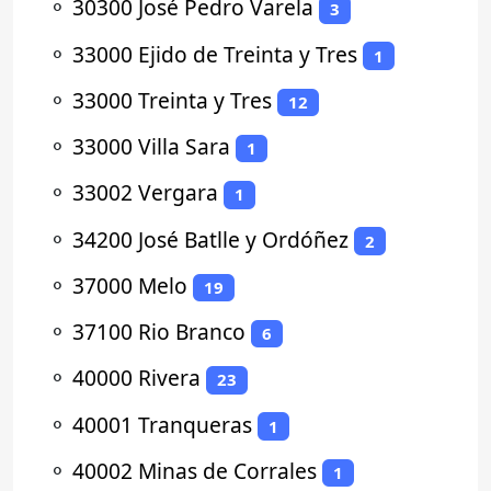
⚬
30300 José Pedro Varela
3
⚬
33000 Ejido de Treinta y Tres
1
⚬
33000 Treinta y Tres
12
⚬
33000 Villa Sara
1
⚬
33002 Vergara
1
⚬
34200 José Batlle y Ordóñez
2
⚬
37000 Melo
19
⚬
37100 Rio Branco
6
⚬
40000 Rivera
23
⚬
40001 Tranqueras
1
⚬
40002 Minas de Corrales
1