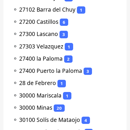
⚬
27102 Barra del Chuy
1
⚬
27200 Castillos
6
⚬
27300 Lascano
3
⚬
27303 Velazquez
1
⚬
27400 la Paloma
2
⚬
27400 Puerto la Paloma
3
⚬
28 de Febrero
1
⚬
30000 Mariscala
1
⚬
30000 Minas
20
⚬
30100 Solís de Mataojo
4