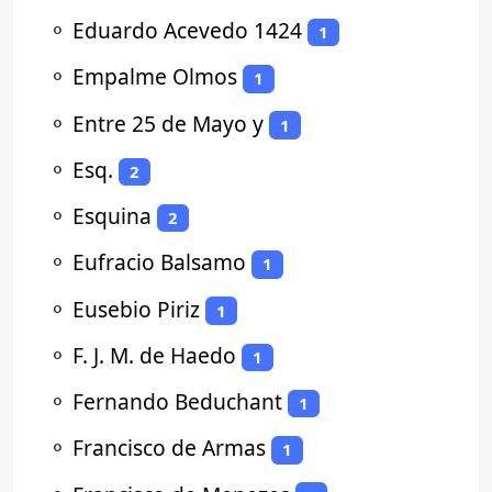
⚬
Eduardo Acevedo 1424
1
⚬
Empalme Olmos
1
⚬
Entre 25 de Mayo y
1
⚬
Esq.
2
⚬
Esquina
2
⚬
Eufracio Balsamo
1
⚬
Eusebio Piriz
1
⚬
F. J. M. de Haedo
1
⚬
Fernando Beduchant
1
⚬
Francisco de Armas
1