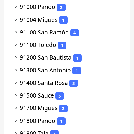
⚬
91000 Pando
2
⚬
91004 Migues
1
⚬
91100 San Ramón
4
⚬
91100 Toledo
1
⚬
91200 San Bautista
1
⚬
91300 San Antonio
1
⚬
91400 Santa Rosa
3
⚬
91500 Sauce
5
⚬
91700 Migues
2
⚬
91800 Pando
1
⚬
91800 Tala
3