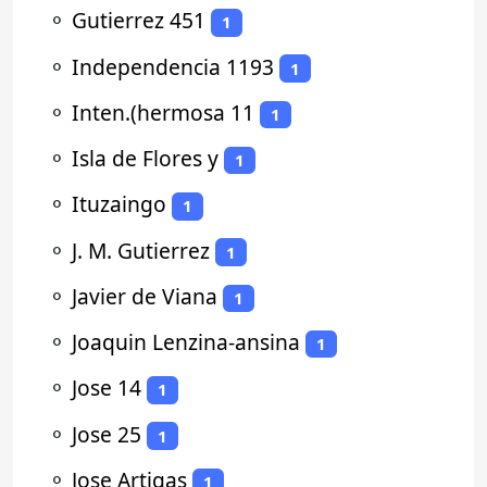
⚬
Gutierrez 451
1
⚬
Independencia 1193
1
⚬
Inten.(hermosa 11
1
⚬
Isla de Flores y
1
⚬
Ituzaingo
1
⚬
J. M. Gutierrez
1
⚬
Javier de Viana
1
⚬
Joaquin Lenzina-ansina
1
⚬
Jose 14
1
⚬
Jose 25
1
⚬
Jose Artigas
1