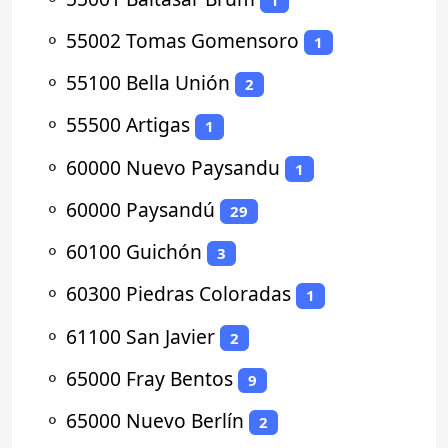
⚬
55002 Tomas Gomensoro
1
⚬
55100 Bella Unión
2
⚬
55500 Artigas
1
⚬
60000 Nuevo Paysandu
1
⚬
60000 Paysandú
29
⚬
60100 Guichón
3
⚬
60300 Piedras Coloradas
1
⚬
61100 San Javier
2
⚬
65000 Fray Bentos
9
⚬
65000 Nuevo Berlín
2