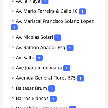
⚬
Av. la Playa
1
⚬
Av. Mario Ferreira & Calle 10
1
⚬
Av. Mariscal Francisco Solano López
1
⚬
Av. Nicolás Solari
1
⚬
Av. Ramón Anador Esq
1
⚬
Av. Salto
1
⚬
Ave Joaquín de Viana
1
⚬
Avenida General Flores 675
1
⚬
Baltasar Brum
1
⚬
Barros Blancos
1