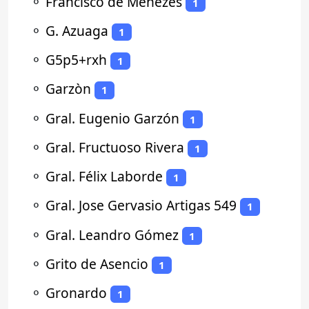
⚬
Francisco de Menezes
1
⚬
G. Azuaga
1
⚬
G5p5+rxh
1
⚬
Garzòn
1
⚬
Gral. Eugenio Garzón
1
⚬
Gral. Fructuoso Rivera
1
⚬
Gral. Félix Laborde
1
⚬
Gral. Jose Gervasio Artigas 549
1
⚬
Gral. Leandro Gómez
1
⚬
Grito de Asencio
1
⚬
Gronardo
1