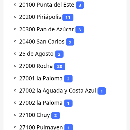
⚬
20100 Punta del Este
3
⚬
20200 Piriápolis
11
⚬
20300 Pan de Azúcar
3
⚬
20400 San Carlos
9
⚬
25 de Agosto
2
⚬
27000 Rocha
20
⚬
27001 la Paloma
2
⚬
27002 la Aguada y Costa Azul
1
⚬
27002 la Paloma
1
⚬
27100 Chuy
2
⚬
27100 Puimayen
1