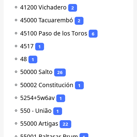
⚬
41200 Vichadero
2
⚬
45000 Tacuarembó
2
⚬
45100 Paso de los Toros
6
⚬
4517
1
⚬
48
1
⚬
50000 Salto
26
⚬
50002 Constitución
1
⚬
5254+5w6av
1
⚬
550 - União
1
⚬
55000 Artigas
22
⚬
55001 Baltasar Brum
1