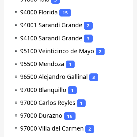
⚬
94000 Florida
15
⚬
94001 Sarandí Grande
2
⚬
94100 Sarandí Grande
3
⚬
95100 Veinticinco de Mayo
2
⚬
95500 Mendoza
1
⚬
96500 Alejandro Gallinal
3
⚬
97000 Blanquillo
1
⚬
97000 Carlos Reyles
1
⚬
97000 Durazno
16
⚬
97000 Villa del Carmen
2