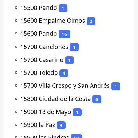
⚬
15500 Pando
1
⚬
15600 Empalme Olmos
2
⚬
15600 Pando
16
⚬
15700 Canelones
1
⚬
15700 Casarino
1
⚬
15700 Toledo
4
⚬
15700 Villa Crespo y San Andrés
1
⚬
15800 Ciudad de la Costa
6
⚬
15900 18 de Mayo
1
⚬
15900 la Paz
4
⚬
15900 las Piedras