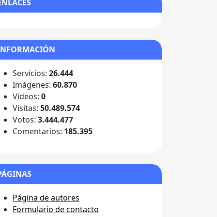
ENLACES
INFORMACIÓN
Servicios:
26.444
Imágenes:
60.870
Videos:
0
Visitas:
50.489.574
Votos:
3.444.477
Comentarios:
185.395
PÁGINAS
Página de autores
Formulario de contacto