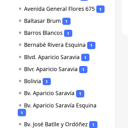
⚬
Avenida General Flores 675
1
⚬
Baltasar Brum
1
⚬
Barros Blancos
1
⚬
Bernabé Rivera Esquina
1
⚬
Blvd. Aparicio Saravia
1
⚬
Blvr. Aparicio Saravia
1
⚬
Bolivia
1
⚬
Bv. Aparicio Saravía
1
⚬
Bv. Aparicio Saravía Esquina
1
⚬
Bv. José Batlle y Ordóñez
1