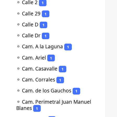
⚬
Calle 2
1
⚬
Calle 29
1
⚬
Calle D
1
⚬
Calle Dr
1
⚬
Cam. A la Laguna
1
⚬
Cam. Ariel
1
⚬
Cam. Casavalle
1
⚬
Cam. Corrales
1
⚬
Cam. de los Gauchos
1
⚬
Cam. Perimetral Juan Manuel
Blanes
1