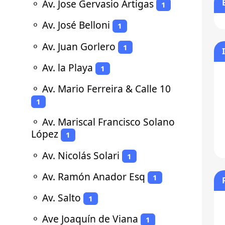
⚬
Av. Jose Gervasio Artigas
1
⚬
Av. José Belloni
1
⚬
Av. Juan Gorlero
1
⚬
Av. la Playa
1
⚬
Av. Mario Ferreira & Calle 10
1
⚬
Av. Mariscal Francisco Solano
López
1
⚬
Av. Nicolás Solari
1
⚬
Av. Ramón Anador Esq
1
⚬
Av. Salto
1
⚬
Ave Joaquín de Viana
1