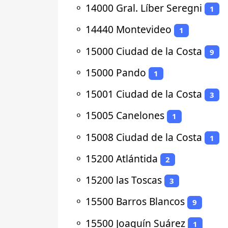
⚬
14000 Gral. Líber Seregni
1
⚬
14440 Montevideo
1
⚬
15000 Ciudad de la Costa
9
⚬
15000 Pando
1
⚬
15001 Ciudad de la Costa
3
⚬
15005 Canelones
1
⚬
15008 Ciudad de la Costa
1
⚬
15200 Atlántida
2
⚬
15200 las Toscas
3
⚬
15500 Barros Blancos
9
⚬
15500 Joaquín Suárez
1