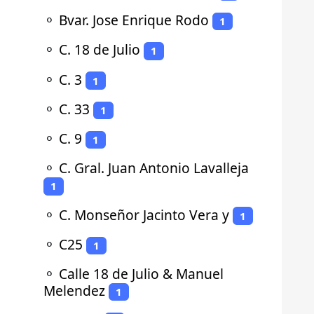
⚬
Bvar. Jose Enrique Rodo
1
⚬
C. 18 de Julio
1
⚬
C. 3
1
⚬
C. 33
1
⚬
C. 9
1
⚬
C. Gral. Juan Antonio Lavalleja
1
⚬
C. Monseñor Jacinto Vera y
1
⚬
C25
1
⚬
Calle 18 de Julio & Manuel
Melendez
1