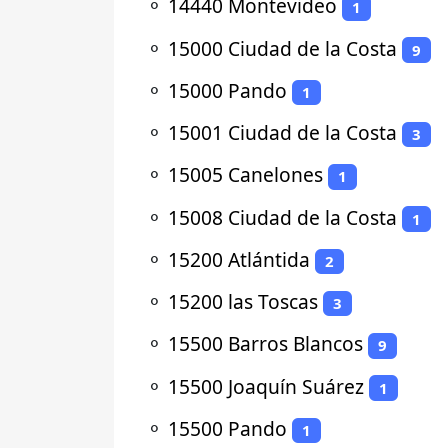
⚬
14440 Montevideo
1
⚬
15000 Ciudad de la Costa
9
⚬
15000 Pando
1
⚬
15001 Ciudad de la Costa
3
⚬
15005 Canelones
1
⚬
15008 Ciudad de la Costa
1
⚬
15200 Atlántida
2
⚬
15200 las Toscas
3
⚬
15500 Barros Blancos
9
⚬
15500 Joaquín Suárez
1
⚬
15500 Pando
1