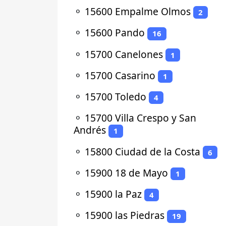
⚬
15600 Empalme Olmos
2
⚬
15600 Pando
16
⚬
15700 Canelones
1
⚬
15700 Casarino
1
⚬
15700 Toledo
4
⚬
15700 Villa Crespo y San
Andrés
1
⚬
15800 Ciudad de la Costa
6
⚬
15900 18 de Mayo
1
⚬
15900 la Paz
4
⚬
15900 las Piedras
19