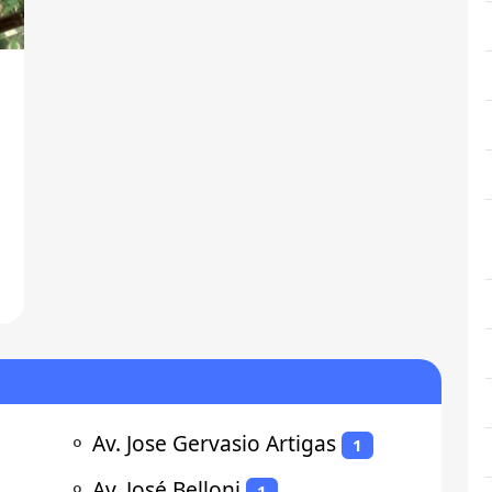
⚬
Av. Jose Gervasio Artigas
1
⚬
Av. José Belloni
1