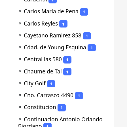
⚬
Carlos Maria de Pena
1
⚬
Carlos Reyles
1
⚬
Cayetano Ramirez 858
1
⚬
Cdad. de Young Esquina
1
⚬
Central las 580
1
⚬
Chaume de Tal
1
⚬
City Golf
1
⚬
Cno. Carrasco 4490
1
⚬
Constitucion
1
⚬
Continuacion Antonio Orlando
Giordano
1