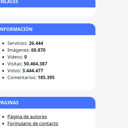
ENLACES
INFORMACIÓN
Servicios:
26.444
Imágenes:
60.870
Videos:
0
Visitas:
50.464.387
Votos:
3.444.477
Comentarios:
185.395
PÁGINAS
Página de autores
Formulario de contacto