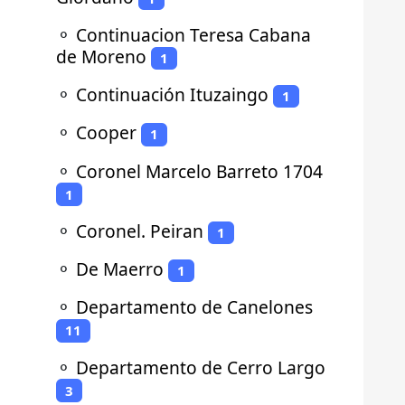
⚬
Continuacion Teresa Cabana
de Moreno
1
⚬
Continuación Ituzaingo
1
⚬
Cooper
1
⚬
Coronel Marcelo Barreto 1704
1
⚬
Coronel. Peiran
1
⚬
De Maerro
1
⚬
Departamento de Canelones
11
⚬
Departamento de Cerro Largo
3