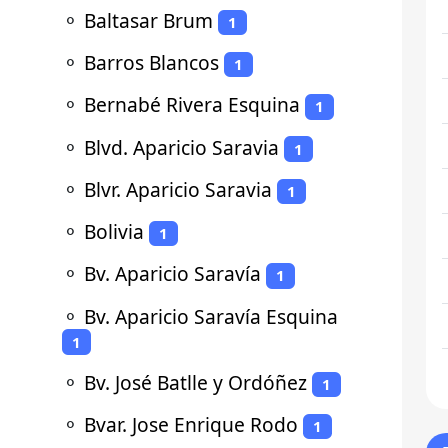
⚬
Baltasar Brum
1
⚬
Barros Blancos
1
⚬
Bernabé Rivera Esquina
1
⚬
Blvd. Aparicio Saravia
1
⚬
Blvr. Aparicio Saravia
1
⚬
Bolivia
1
⚬
Bv. Aparicio Saravía
1
⚬
Bv. Aparicio Saravía Esquina
1
⚬
Bv. José Batlle y Ordóñez
1
⚬
Bvar. Jose Enrique Rodo
1