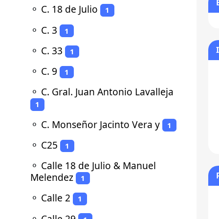
⚬
C. 18 de Julio
1
⚬
C. 3
1
⚬
C. 33
1
⚬
C. 9
1
⚬
C. Gral. Juan Antonio Lavalleja
1
⚬
C. Monseñor Jacinto Vera y
1
⚬
C25
1
⚬
Calle 18 de Julio & Manuel
Melendez
1
⚬
Calle 2
1
⚬
Calle 29