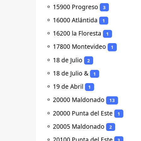
⚬
15900 Progreso
3
⚬
16000 Atlántida
1
⚬
16200 la Floresta
1
⚬
17800 Montevideo
1
⚬
18 de Julio
2
⚬
18 de Julio &
1
⚬
19 de Abril
1
⚬
20000 Maldonado
13
⚬
20000 Punta del Este
1
⚬
20005 Maldonado
2
⚬
20100 Punta del Este
3