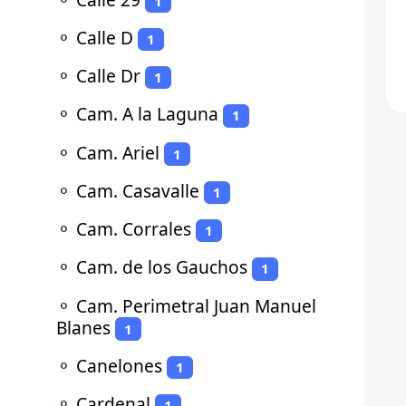
1
⚬
Calle D
1
⚬
Calle Dr
1
⚬
Cam. A la Laguna
1
⚬
Cam. Ariel
1
⚬
Cam. Casavalle
1
⚬
Cam. Corrales
1
⚬
Cam. de los Gauchos
1
⚬
Cam. Perimetral Juan Manuel
Blanes
1
⚬
Canelones
1
⚬
Cardenal
1