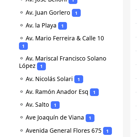
⚬
Av. Juan Gorlero
1
⚬
Av. la Playa
1
⚬
Av. Mario Ferreira & Calle 10
1
⚬
Av. Mariscal Francisco Solano
López
1
⚬
Av. Nicolás Solari
1
⚬
Av. Ramón Anador Esq
1
⚬
Av. Salto
1
⚬
Ave Joaquín de Viana
1
⚬
Avenida General Flores 675
1