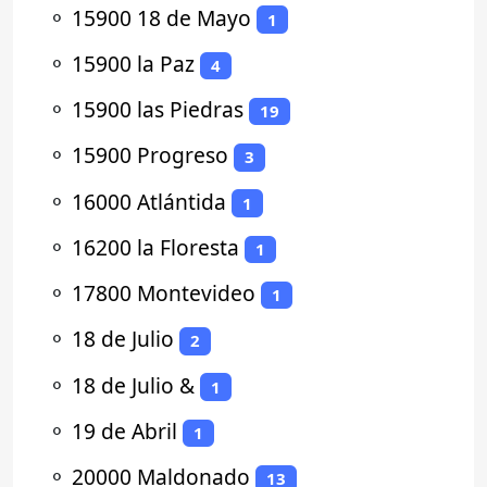
⚬
15900 18 de Mayo
1
⚬
15900 la Paz
4
⚬
15900 las Piedras
19
⚬
15900 Progreso
3
⚬
16000 Atlántida
1
⚬
16200 la Floresta
1
⚬
17800 Montevideo
1
⚬
18 de Julio
2
⚬
18 de Julio &
1
⚬
19 de Abril
1
⚬
20000 Maldonado
13