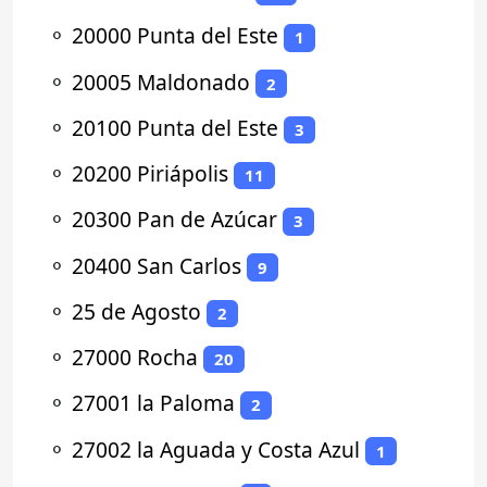
⚬
20000 Punta del Este
1
⚬
20005 Maldonado
2
⚬
20100 Punta del Este
3
⚬
20200 Piriápolis
11
⚬
20300 Pan de Azúcar
3
⚬
20400 San Carlos
9
⚬
25 de Agosto
2
⚬
27000 Rocha
20
⚬
27001 la Paloma
2
⚬
27002 la Aguada y Costa Azul
1