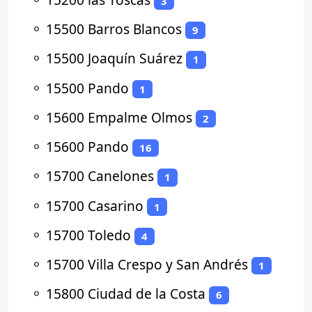
3
⚬
15500 Barros Blancos
9
⚬
15500 Joaquín Suárez
1
⚬
15500 Pando
1
⚬
15600 Empalme Olmos
2
⚬
15600 Pando
16
⚬
15700 Canelones
1
⚬
15700 Casarino
1
⚬
15700 Toledo
4
⚬
15700 Villa Crespo y San Andrés
1
⚬
15800 Ciudad de la Costa
6