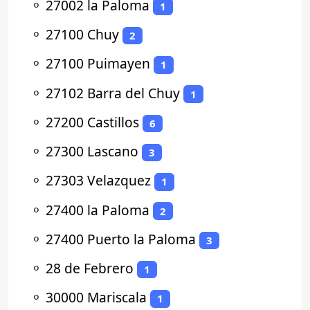
⚬
27002 la Paloma
1
⚬
27100 Chuy
2
⚬
27100 Puimayen
1
⚬
27102 Barra del Chuy
1
⚬
27200 Castillos
6
⚬
27300 Lascano
3
⚬
27303 Velazquez
1
⚬
27400 la Paloma
2
⚬
27400 Puerto la Paloma
3
⚬
28 de Febrero
1
⚬
30000 Mariscala
1