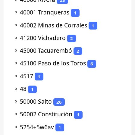
23
⚬
40001 Tranqueras
1
⚬
40002 Minas de Corrales
1
⚬
41200 Vichadero
2
⚬
45000 Tacuarembó
2
⚬
45100 Paso de los Toros
6
⚬
4517
1
⚬
48
1
⚬
50000 Salto
26
⚬
50002 Constitución
1
⚬
5254+5w6av
1