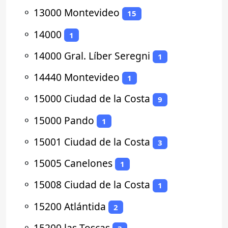
⚬
13000 Montevideo
15
⚬
14000
1
⚬
14000 Gral. Líber Seregni
1
⚬
14440 Montevideo
1
⚬
15000 Ciudad de la Costa
9
⚬
15000 Pando
1
⚬
15001 Ciudad de la Costa
3
⚬
15005 Canelones
1
⚬
15008 Ciudad de la Costa
1
⚬
15200 Atlántida
2
⚬
15200 las Toscas