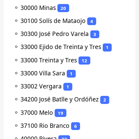
⚬
30000 Minas
20
⚬
30100 Solís de Mataojo
4
⚬
30300 José Pedro Varela
3
⚬
33000 Ejido de Treinta y Tres
1
⚬
33000 Treinta y Tres
12
⚬
33000 Villa Sara
1
⚬
33002 Vergara
1
⚬
34200 José Batlle y Ordóñez
2
⚬
37000 Melo
19
⚬
37100 Rio Branco
6
⚬
40000 Rivera