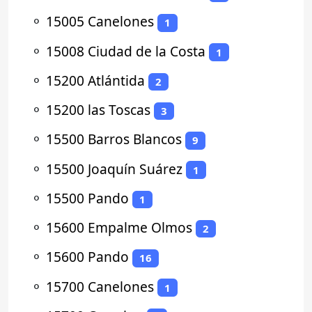
⚬
15005 Canelones
1
⚬
15008 Ciudad de la Costa
1
⚬
15200 Atlántida
2
⚬
15200 las Toscas
3
⚬
15500 Barros Blancos
9
⚬
15500 Joaquín Suárez
1
⚬
15500 Pando
1
⚬
15600 Empalme Olmos
2
⚬
15600 Pando
16
⚬
15700 Canelones
1