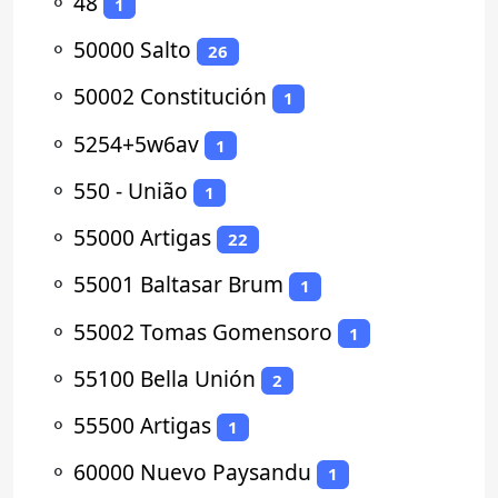
⚬
48
1
⚬
50000 Salto
26
⚬
50002 Constitución
1
⚬
5254+5w6av
1
⚬
550 - União
1
⚬
55000 Artigas
22
⚬
55001 Baltasar Brum
1
⚬
55002 Tomas Gomensoro
1
⚬
55100 Bella Unión
2
⚬
55500 Artigas
1
⚬
60000 Nuevo Paysandu
1