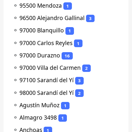
⚬
95500 Mendoza
1
⚬
96500 Alejandro Gallinal
3
⚬
97000 Blanquillo
1
⚬
97000 Carlos Reyles
1
⚬
97000 Durazno
16
⚬
97000 Villa del Carmen
2
⚬
97100 Sarandí del Yí
3
⚬
98000 Sarandí del Yí
2
⚬
Agustín Muñoz
1
⚬
Almagro 3498
1
⚬
Anchoas
1