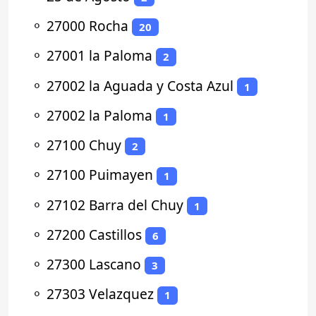
⚬
27000 Rocha
20
⚬
27001 la Paloma
2
⚬
27002 la Aguada y Costa Azul
1
⚬
27002 la Paloma
1
⚬
27100 Chuy
2
⚬
27100 Puimayen
1
⚬
27102 Barra del Chuy
1
⚬
27200 Castillos
6
⚬
27300 Lascano
3
⚬
27303 Velazquez
1