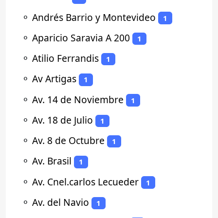
⚬
Andrés Barrio y Montevideo
1
⚬
Aparicio Saravia A 200
1
⚬
Atilio Ferrandis
1
⚬
Av Artigas
1
⚬
Av. 14 de Noviembre
1
⚬
Av. 18 de Julio
1
⚬
Av. 8 de Octubre
1
⚬
Av. Brasil
1
⚬
Av. Cnel.carlos Lecueder
1
⚬
Av. del Navio
1