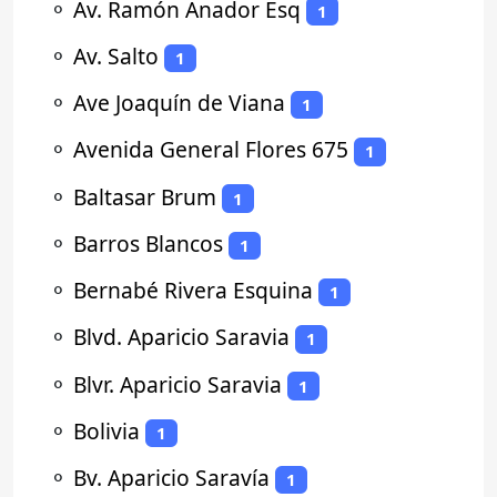
⚬
Av. Ramón Anador Esq
1
⚬
Av. Salto
1
⚬
Ave Joaquín de Viana
1
⚬
Avenida General Flores 675
1
⚬
Baltasar Brum
1
⚬
Barros Blancos
1
⚬
Bernabé Rivera Esquina
1
⚬
Blvd. Aparicio Saravia
1
⚬
Blvr. Aparicio Saravia
1
⚬
Bolivia
1
⚬
Bv. Aparicio Saravía
1