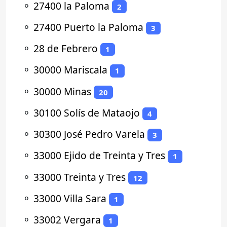
⚬
27400 la Paloma
2
⚬
27400 Puerto la Paloma
3
⚬
28 de Febrero
1
⚬
30000 Mariscala
1
⚬
30000 Minas
20
⚬
30100 Solís de Mataojo
4
⚬
30300 José Pedro Varela
3
⚬
33000 Ejido de Treinta y Tres
1
⚬
33000 Treinta y Tres
12
⚬
33000 Villa Sara
1
⚬
33002 Vergara
1