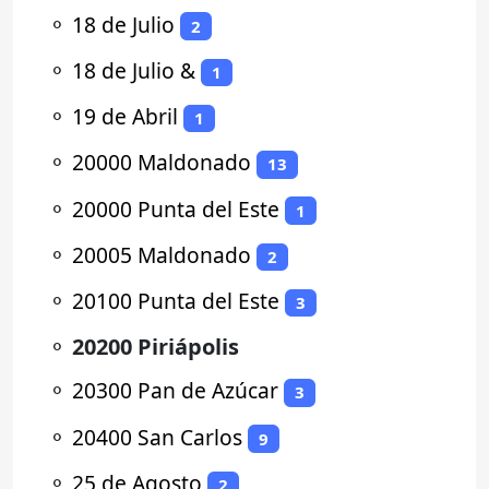
⚬
18 de Julio
2
⚬
18 de Julio &
1
⚬
19 de Abril
1
⚬
20000 Maldonado
13
⚬
20000 Punta del Este
1
⚬
20005 Maldonado
2
⚬
20100 Punta del Este
3
⚬
20200 Piriápolis
⚬
20300 Pan de Azúcar
3
⚬
20400 San Carlos
9
⚬
25 de Agosto
2