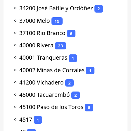
⚬
34200 José Batlle y Ordóñez
2
⚬
37000 Melo
19
⚬
37100 Rio Branco
6
⚬
40000 Rivera
23
⚬
40001 Tranqueras
1
⚬
40002 Minas de Corrales
1
⚬
41200 Vichadero
2
⚬
45000 Tacuarembó
2
⚬
45100 Paso de los Toros
6
⚬
4517
1