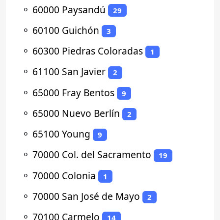
⚬
60000 Paysandú
29
⚬
60100 Guichón
3
⚬
60300 Piedras Coloradas
1
⚬
61100 San Javier
2
⚬
65000 Fray Bentos
9
⚬
65000 Nuevo Berlín
2
⚬
65100 Young
9
⚬
70000 Col. del Sacramento
19
⚬
70000 Colonia
1
⚬
70000 San José de Mayo
2
⚬
70100 Carmelo
14