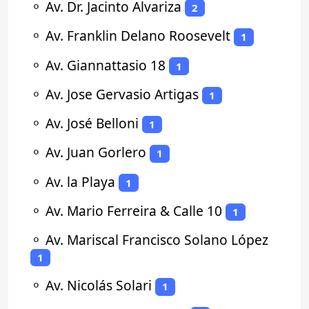
⚬
Av. Dr. Jacinto Alvariza
2
⚬
Av. Franklin Delano Roosevelt
1
⚬
Av. Giannattasio 18
1
⚬
Av. Jose Gervasio Artigas
1
⚬
Av. José Belloni
1
⚬
Av. Juan Gorlero
1
⚬
Av. la Playa
1
⚬
Av. Mario Ferreira & Calle 10
1
⚬
Av. Mariscal Francisco Solano López
1
⚬
Av. Nicolás Solari
1