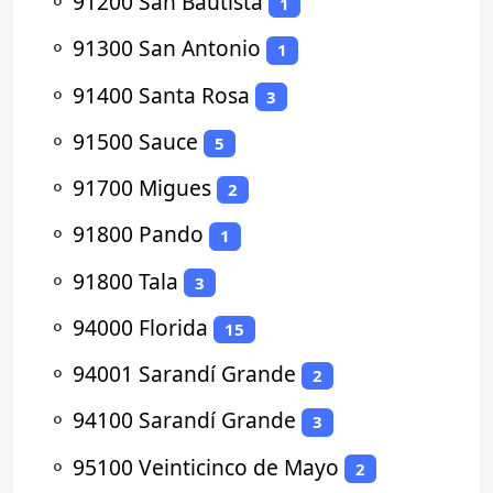
⚬
91200 San Bautista
1
⚬
91300 San Antonio
1
⚬
91400 Santa Rosa
3
⚬
91500 Sauce
5
⚬
91700 Migues
2
⚬
91800 Pando
1
⚬
91800 Tala
3
⚬
94000 Florida
15
⚬
94001 Sarandí Grande
2
⚬
94100 Sarandí Grande
3
⚬
95100 Veinticinco de Mayo
2