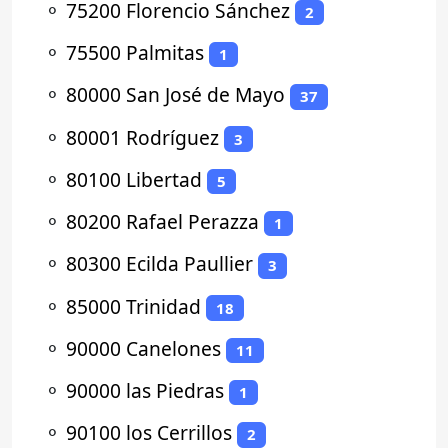
⚬
75200 Florencio Sánchez
2
⚬
75500 Palmitas
1
⚬
80000 San José de Mayo
37
⚬
80001 Rodríguez
3
⚬
80100 Libertad
5
⚬
80200 Rafael Perazza
1
⚬
80300 Ecilda Paullier
3
⚬
85000 Trinidad
18
⚬
90000 Canelones
11
⚬
90000 las Piedras
1
⚬
90100 los Cerrillos
2