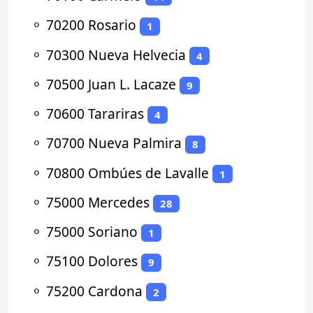
⚬
70200 Rosario
1
⚬
70300 Nueva Helvecia
4
⚬
70500 Juan L. Lacaze
9
⚬
70600 Tarariras
4
⚬
70700 Nueva Palmira
8
⚬
70800 Ombúes de Lavalle
1
⚬
75000 Mercedes
28
⚬
75000 Soriano
1
⚬
75100 Dolores
9
⚬
75200 Cardona
2