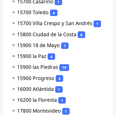
⚬
15700 Casarino
1
⚬
15700 Toledo
4
⚬
15700 Villa Crespo y San Andrés
1
⚬
15800 Ciudad de la Costa
6
⚬
15900 18 de Mayo
1
⚬
15900 la Paz
4
⚬
15900 las Piedras
19
⚬
15900 Progreso
3
⚬
16000 Atlántida
1
⚬
16200 la Floresta
1
⚬
17800 Montevideo
1