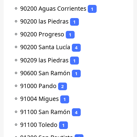
⚬
90200 Aguas Corrientes
1
⚬
90200 las Piedras
1
⚬
90200 Progreso
1
⚬
90200 Santa Lucía
4
⚬
90209 las Piedras
1
⚬
90600 San Ramón
1
⚬
91000 Pando
2
⚬
91004 Migues
1
⚬
91100 San Ramón
4
⚬
91100 Toledo
1