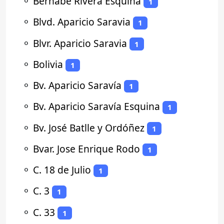
⚬
Bernabé Rivera Esquina
1
⚬
Blvd. Aparicio Saravia
1
⚬
Blvr. Aparicio Saravia
1
⚬
Bolivia
1
⚬
Bv. Aparicio Saravía
1
⚬
Bv. Aparicio Saravía Esquina
1
⚬
Bv. José Batlle y Ordóñez
1
⚬
Bvar. Jose Enrique Rodo
1
⚬
C. 18 de Julio
1
⚬
C. 3
1
⚬
C. 33
1