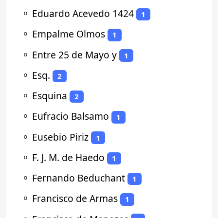
⚬
Eduardo Acevedo 1424
1
⚬
Empalme Olmos
1
⚬
Entre 25 de Mayo y
1
⚬
Esq.
2
⚬
Esquina
2
⚬
Eufracio Balsamo
1
⚬
Eusebio Piriz
1
⚬
F. J. M. de Haedo
1
⚬
Fernando Beduchant
1
⚬
Francisco de Armas
1