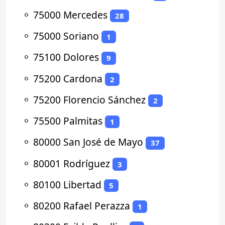
⚬
75000 Mercedes
28
⚬
75000 Soriano
1
⚬
75100 Dolores
9
⚬
75200 Cardona
2
⚬
75200 Florencio Sánchez
2
⚬
75500 Palmitas
1
⚬
80000 San José de Mayo
37
⚬
80001 Rodríguez
3
⚬
80100 Libertad
5
⚬
80200 Rafael Perazza
1