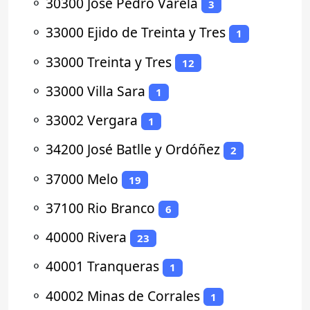
⚬
30300 José Pedro Varela
3
⚬
33000 Ejido de Treinta y Tres
1
⚬
33000 Treinta y Tres
12
⚬
33000 Villa Sara
1
⚬
33002 Vergara
1
⚬
34200 José Batlle y Ordóñez
2
⚬
37000 Melo
19
⚬
37100 Rio Branco
6
⚬
40000 Rivera
23
⚬
40001 Tranqueras
1
⚬
40002 Minas de Corrales
1