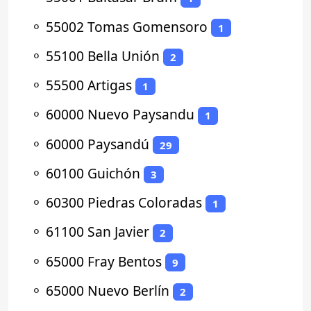
⚬
55002 Tomas Gomensoro
1
⚬
55100 Bella Unión
2
⚬
55500 Artigas
1
⚬
60000 Nuevo Paysandu
1
⚬
60000 Paysandú
29
⚬
60100 Guichón
3
⚬
60300 Piedras Coloradas
1
⚬
61100 San Javier
2
⚬
65000 Fray Bentos
9
⚬
65000 Nuevo Berlín
2