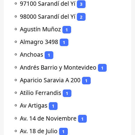
⚬
97100 Sarandí del Yí
3
⚬
98000 Sarandí del Yí
2
⚬
Agustín Muñoz
1
⚬
Almagro 3498
1
⚬
Anchoas
1
⚬
Andrés Barrio y Montevideo
1
⚬
Aparicio Saravia A 200
1
⚬
Atilio Ferrandis
1
⚬
Av Artigas
1
⚬
Av. 14 de Noviembre
1
⚬
Av. 18 de Julio
1