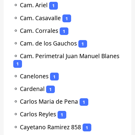
⚬
Cam. Ariel
1
⚬
Cam. Casavalle
1
⚬
Cam. Corrales
1
⚬
Cam. de los Gauchos
1
⚬
Cam. Perimetral Juan Manuel Blanes
1
⚬
Canelones
1
⚬
Cardenal
1
⚬
Carlos Maria de Pena
1
⚬
Carlos Reyles
1
⚬
Cayetano Ramirez 858
1