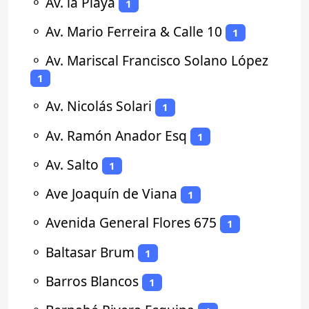
⚬
Av. la Playa
1
⚬
Av. Mario Ferreira & Calle 10
1
⚬
Av. Mariscal Francisco Solano López
1
⚬
Av. Nicolás Solari
1
⚬
Av. Ramón Anador Esq
1
⚬
Av. Salto
1
⚬
Ave Joaquín de Viana
1
⚬
Avenida General Flores 675
1
⚬
Baltasar Brum
1
⚬
Barros Blancos
1