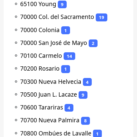
⚬
65100 Young
9
⚬
70000 Col. del Sacramento
19
⚬
70000 Colonia
1
⚬
70000 San José de Mayo
2
⚬
70100 Carmelo
14
⚬
70200 Rosario
1
⚬
70300 Nueva Helvecia
4
⚬
70500 Juan L. Lacaze
9
⚬
70600 Tarariras
4
⚬
70700 Nueva Palmira
8
⚬
70800 Ombúes de Lavalle
1