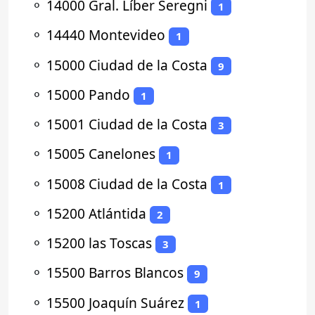
⚬
14000 Gral. Líber Seregni
1
⚬
14440 Montevideo
1
⚬
15000 Ciudad de la Costa
9
⚬
15000 Pando
1
⚬
15001 Ciudad de la Costa
3
⚬
15005 Canelones
1
⚬
15008 Ciudad de la Costa
1
⚬
15200 Atlántida
2
⚬
15200 las Toscas
3
⚬
15500 Barros Blancos
9
⚬
15500 Joaquín Suárez
1