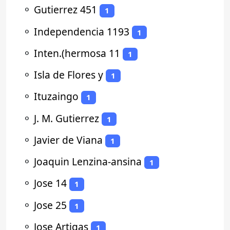
⚬
Gutierrez 451
1
⚬
Independencia 1193
1
⚬
Inten.(hermosa 11
1
⚬
Isla de Flores y
1
⚬
Ituzaingo
1
⚬
J. M. Gutierrez
1
⚬
Javier de Viana
1
⚬
Joaquin Lenzina-ansina
1
⚬
Jose 14
1
⚬
Jose 25
1
⚬
Jose Artigas
1