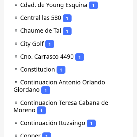
⚬
Cdad. de Young Esquina
1
⚬
Central las 580
1
⚬
Chaume de Tal
1
⚬
City Golf
1
⚬
Cno. Carrasco 4490
1
⚬
Constitucion
1
⚬
Continuacion Antonio Orlando
Giordano
1
⚬
Continuacion Teresa Cabana de
Moreno
1
⚬
Continuación Ituzaingo
1
⚬
Cooper
1