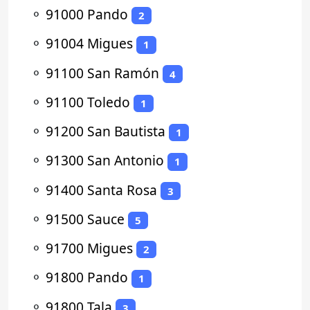
⚬
91000 Pando
2
⚬
91004 Migues
1
⚬
91100 San Ramón
4
⚬
91100 Toledo
1
⚬
91200 San Bautista
1
⚬
91300 San Antonio
1
⚬
91400 Santa Rosa
3
⚬
91500 Sauce
5
⚬
91700 Migues
2
⚬
91800 Pando
1
⚬
91800 Tala
3