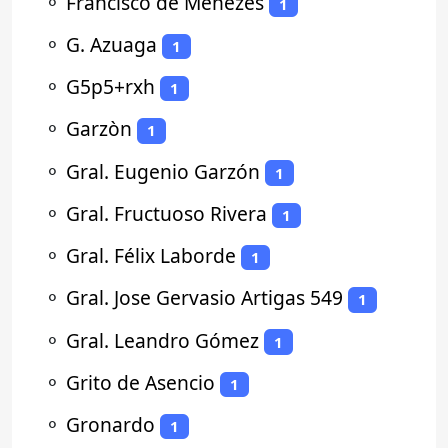
⚬
Francisco de Menezes
1
⚬
G. Azuaga
1
⚬
G5p5+rxh
1
⚬
Garzòn
1
⚬
Gral. Eugenio Garzón
1
⚬
Gral. Fructuoso Rivera
1
⚬
Gral. Félix Laborde
1
⚬
Gral. Jose Gervasio Artigas 549
1
⚬
Gral. Leandro Gómez
1
⚬
Grito de Asencio
1
⚬
Gronardo
1