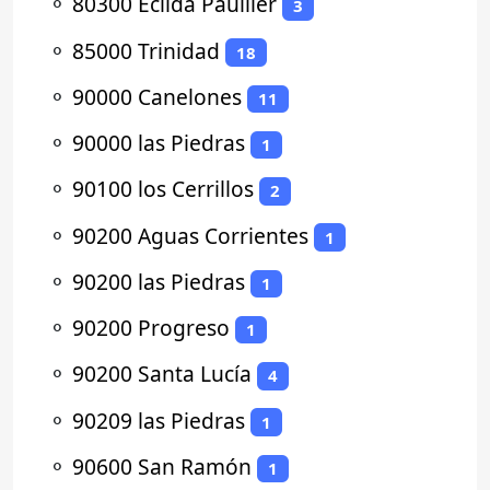
⚬
80300 Ecilda Paullier
3
⚬
85000 Trinidad
18
⚬
90000 Canelones
11
⚬
90000 las Piedras
1
⚬
90100 los Cerrillos
2
⚬
90200 Aguas Corrientes
1
⚬
90200 las Piedras
1
⚬
90200 Progreso
1
⚬
90200 Santa Lucía
4
⚬
90209 las Piedras
1
⚬
90600 San Ramón
1