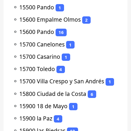
⚬
15500 Pando
1
⚬
15600 Empalme Olmos
2
⚬
15600 Pando
16
⚬
15700 Canelones
1
⚬
15700 Casarino
1
⚬
15700 Toledo
4
⚬
15700 Villa Crespo y San Andrés
1
⚬
15800 Ciudad de la Costa
6
⚬
15900 18 de Mayo
1
⚬
15900 la Paz
4
⚬
15900 las Piedras