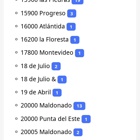
19
⚬
15900 Progreso
3
⚬
16000 Atlántida
1
⚬
16200 la Floresta
1
⚬
17800 Montevideo
1
⚬
18 de Julio
2
⚬
18 de Julio &
1
⚬
19 de Abril
1
⚬
20000 Maldonado
13
⚬
20000 Punta del Este
1
⚬
20005 Maldonado
2