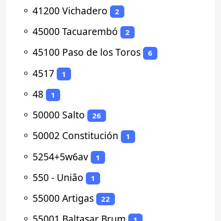
⚬
41200 Vichadero
2
⚬
45000 Tacuarembó
2
⚬
45100 Paso de los Toros
6
⚬
4517
1
⚬
48
1
⚬
50000 Salto
26
⚬
50002 Constitución
1
⚬
5254+5w6av
1
⚬
550 - União
1
⚬
55000 Artigas
22
⚬
55001 Baltasar Brum
1