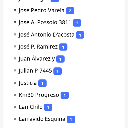
⚬
Jose Pedro Varela
2
⚬
José A. Possolo 3811
1
⚬
José Antonio D'acosta
1
⚬
José P. Ramirez
1
⚬
Juan Álvarez y
1
⚬
Julian P 7445
1
⚬
Justicia
1
⚬
Km30 Progreso
1
⚬
Lan Chile
1
⚬
Larravide Esquina
1