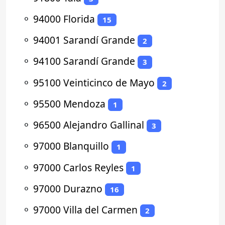
⚬
94000 Florida
15
⚬
94001 Sarandí Grande
2
⚬
94100 Sarandí Grande
3
⚬
95100 Veinticinco de Mayo
2
⚬
95500 Mendoza
1
⚬
96500 Alejandro Gallinal
3
⚬
97000 Blanquillo
1
⚬
97000 Carlos Reyles
1
⚬
97000 Durazno
16
⚬
97000 Villa del Carmen
2