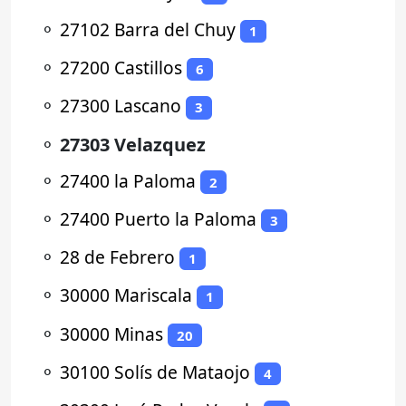
⚬
27102 Barra del Chuy
1
⚬
27200 Castillos
6
⚬
27300 Lascano
3
⚬
27303 Velazquez
⚬
27400 la Paloma
2
⚬
27400 Puerto la Paloma
3
⚬
28 de Febrero
1
⚬
30000 Mariscala
1
⚬
30000 Minas
20
⚬
30100 Solís de Mataojo
4