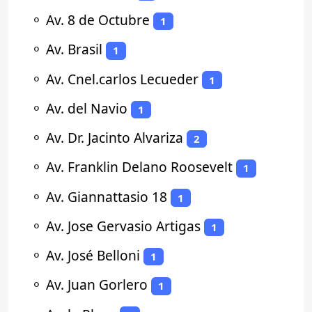
⚬
Av. 8 de Octubre
1
⚬
Av. Brasil
1
⚬
Av. Cnel.carlos Lecueder
1
⚬
Av. del Navio
1
⚬
Av. Dr. Jacinto Alvariza
2
⚬
Av. Franklin Delano Roosevelt
1
⚬
Av. Giannattasio 18
1
⚬
Av. Jose Gervasio Artigas
1
⚬
Av. José Belloni
1
⚬
Av. Juan Gorlero
1