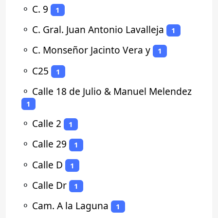
⚬
C. 9
1
⚬
C. Gral. Juan Antonio Lavalleja
1
⚬
C. Monseñor Jacinto Vera y
1
⚬
C25
1
⚬
Calle 18 de Julio & Manuel Melendez
1
⚬
Calle 2
1
⚬
Calle 29
1
⚬
Calle D
1
⚬
Calle Dr
1
⚬
Cam. A la Laguna
1