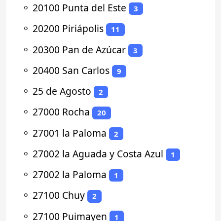
⚬
20100 Punta del Este
3
⚬
20200 Piriápolis
11
⚬
20300 Pan de Azúcar
3
⚬
20400 San Carlos
9
⚬
25 de Agosto
2
⚬
27000 Rocha
20
⚬
27001 la Paloma
2
⚬
27002 la Aguada y Costa Azul
1
⚬
27002 la Paloma
1
⚬
27100 Chuy
2
⚬
27100 Puimayen
1