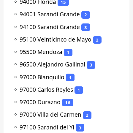
⚬
94000 Florida
15
⚬
94001 Sarandí Grande
2
⚬
94100 Sarandí Grande
3
⚬
95100 Veinticinco de Mayo
2
⚬
95500 Mendoza
1
⚬
96500 Alejandro Gallinal
3
⚬
97000 Blanquillo
1
⚬
97000 Carlos Reyles
1
⚬
97000 Durazno
16
⚬
97000 Villa del Carmen
2
⚬
97100 Sarandí del Yí
3