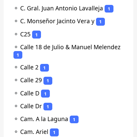
⚬
C. Gral. Juan Antonio Lavalleja
1
⚬
C. Monseñor Jacinto Vera y
1
⚬
C25
1
⚬
Calle 18 de Julio & Manuel Melendez
1
⚬
Calle 2
1
⚬
Calle 29
1
⚬
Calle D
1
⚬
Calle Dr
1
⚬
Cam. A la Laguna
1
⚬
Cam. Ariel
1