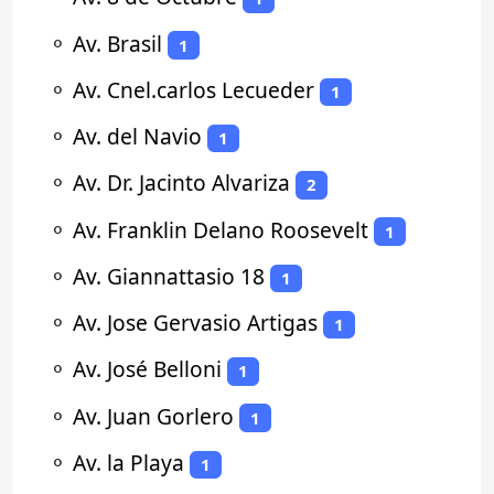
⚬
Av. Brasil
1
⚬
Av. Cnel.carlos Lecueder
1
⚬
Av. del Navio
1
⚬
Av. Dr. Jacinto Alvariza
2
⚬
Av. Franklin Delano Roosevelt
1
⚬
Av. Giannattasio 18
1
⚬
Av. Jose Gervasio Artigas
1
⚬
Av. José Belloni
1
⚬
Av. Juan Gorlero
1
⚬
Av. la Playa
1