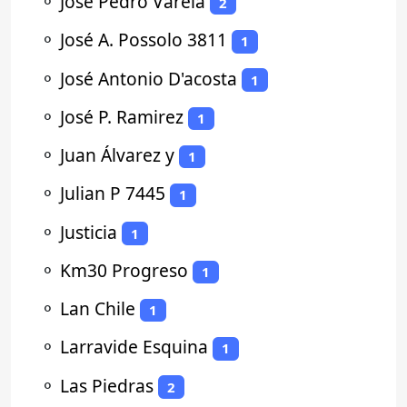
⚬
Jose Pedro Varela
2
⚬
José A. Possolo 3811
1
⚬
José Antonio D'acosta
1
⚬
José P. Ramirez
1
⚬
Juan Álvarez y
1
⚬
Julian P 7445
1
⚬
Justicia
1
⚬
Km30 Progreso
1
⚬
Lan Chile
1
⚬
Larravide Esquina
1
⚬
Las Piedras
2