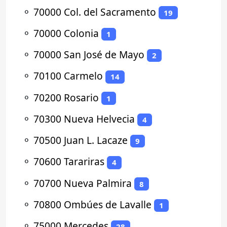
⚬
70000 Col. del Sacramento
19
⚬
70000 Colonia
1
⚬
70000 San José de Mayo
2
⚬
70100 Carmelo
14
⚬
70200 Rosario
1
⚬
70300 Nueva Helvecia
4
⚬
70500 Juan L. Lacaze
9
⚬
70600 Tarariras
4
⚬
70700 Nueva Palmira
8
⚬
70800 Ombúes de Lavalle
1
⚬
75000 Mercedes
28