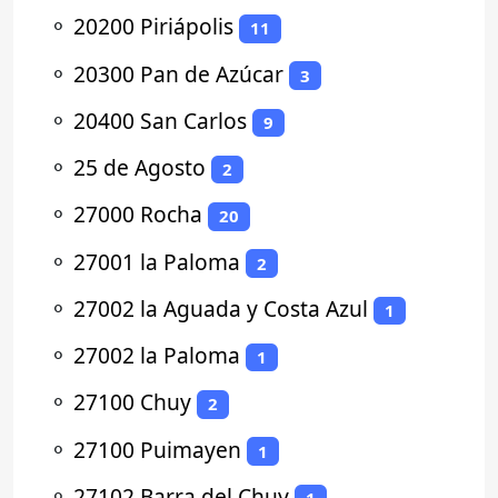
⚬
20200 Piriápolis
11
⚬
20300 Pan de Azúcar
3
⚬
20400 San Carlos
9
⚬
25 de Agosto
2
⚬
27000 Rocha
20
⚬
27001 la Paloma
2
⚬
27002 la Aguada y Costa Azul
1
⚬
27002 la Paloma
1
⚬
27100 Chuy
2
⚬
27100 Puimayen
1
⚬
27102 Barra del Chuy
1