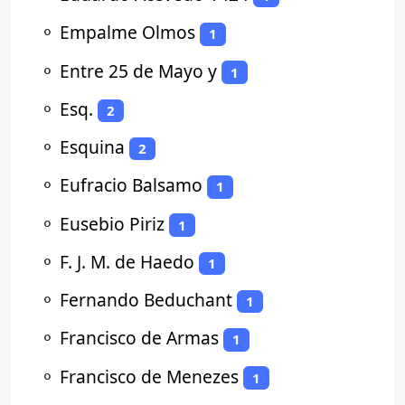
⚬
Empalme Olmos
1
⚬
Entre 25 de Mayo y
1
⚬
Esq.
2
⚬
Esquina
2
⚬
Eufracio Balsamo
1
⚬
Eusebio Piriz
1
⚬
F. J. M. de Haedo
1
⚬
Fernando Beduchant
1
⚬
Francisco de Armas
1
⚬
Francisco de Menezes
1