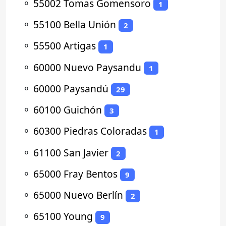
⚬
55002 Tomas Gomensoro
1
⚬
55100 Bella Unión
2
⚬
55500 Artigas
1
⚬
60000 Nuevo Paysandu
1
⚬
60000 Paysandú
29
⚬
60100 Guichón
3
⚬
60300 Piedras Coloradas
1
⚬
61100 San Javier
2
⚬
65000 Fray Bentos
9
⚬
65000 Nuevo Berlín
2
⚬
65100 Young
9