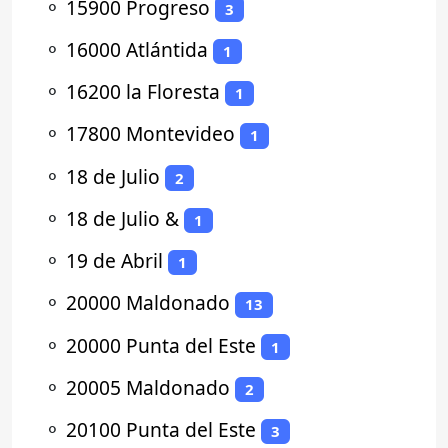
⚬
15900 Progreso
3
⚬
16000 Atlántida
1
⚬
16200 la Floresta
1
⚬
17800 Montevideo
1
⚬
18 de Julio
2
⚬
18 de Julio &
1
⚬
19 de Abril
1
⚬
20000 Maldonado
13
⚬
20000 Punta del Este
1
⚬
20005 Maldonado
2
⚬
20100 Punta del Este
3