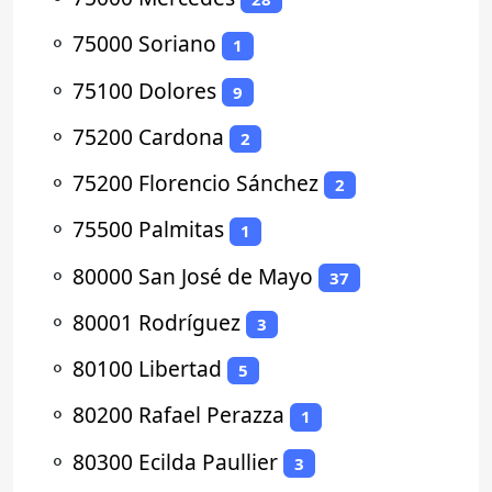
⚬
75000 Soriano
1
⚬
75100 Dolores
9
⚬
75200 Cardona
2
⚬
75200 Florencio Sánchez
2
⚬
75500 Palmitas
1
⚬
80000 San José de Mayo
37
⚬
80001 Rodríguez
3
⚬
80100 Libertad
5
⚬
80200 Rafael Perazza
1
⚬
80300 Ecilda Paullier
3