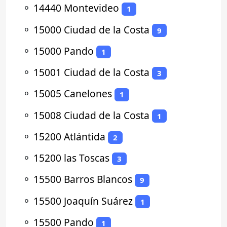
⚬
14440 Montevideo
1
⚬
15000 Ciudad de la Costa
9
⚬
15000 Pando
1
⚬
15001 Ciudad de la Costa
3
⚬
15005 Canelones
1
⚬
15008 Ciudad de la Costa
1
⚬
15200 Atlántida
2
⚬
15200 las Toscas
3
⚬
15500 Barros Blancos
9
⚬
15500 Joaquín Suárez
1
⚬
15500 Pando
1