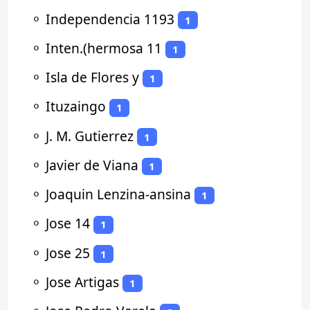
⚬
Independencia 1193
1
⚬
Inten.(hermosa 11
1
⚬
Isla de Flores y
1
⚬
Ituzaingo
1
⚬
J. M. Gutierrez
1
⚬
Javier de Viana
1
⚬
Joaquin Lenzina-ansina
1
⚬
Jose 14
1
⚬
Jose 25
1
⚬
Jose Artigas
1