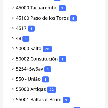
⚬
45000 Tacuarembó
2
⚬
45100 Paso de los Toros
6
⚬
4517
1
⚬
48
1
⚬
50000 Salto
26
⚬
50002 Constitución
1
⚬
5254+5w6av
1
⚬
550 - União
1
⚬
55000 Artigas
22
⚬
55001 Baltasar Brum
1