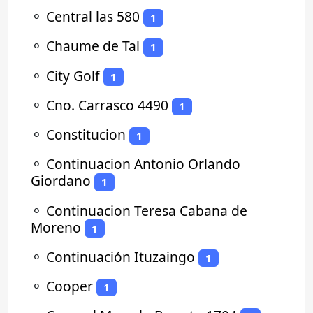
⚬
Central las 580
1
⚬
Chaume de Tal
1
⚬
City Golf
1
⚬
Cno. Carrasco 4490
1
⚬
Constitucion
1
⚬
Continuacion Antonio Orlando
Giordano
1
⚬
Continuacion Teresa Cabana de
Moreno
1
⚬
Continuación Ituzaingo
1
⚬
Cooper
1