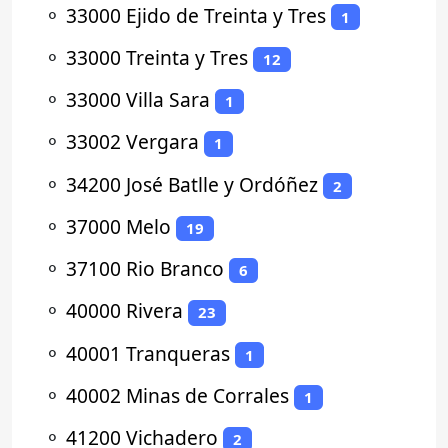
⚬
33000 Ejido de Treinta y Tres
1
⚬
33000 Treinta y Tres
12
⚬
33000 Villa Sara
1
⚬
33002 Vergara
1
⚬
34200 José Batlle y Ordóñez
2
⚬
37000 Melo
19
⚬
37100 Rio Branco
6
⚬
40000 Rivera
23
⚬
40001 Tranqueras
1
⚬
40002 Minas de Corrales
1
⚬
41200 Vichadero
2