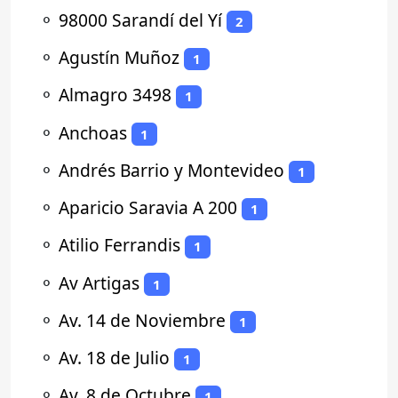
⚬
98000 Sarandí del Yí
2
⚬
Agustín Muñoz
1
⚬
Almagro 3498
1
⚬
Anchoas
1
⚬
Andrés Barrio y Montevideo
1
⚬
Aparicio Saravia A 200
1
⚬
Atilio Ferrandis
1
⚬
Av Artigas
1
⚬
Av. 14 de Noviembre
1
⚬
Av. 18 de Julio
1
⚬
Av. 8 de Octubre
1