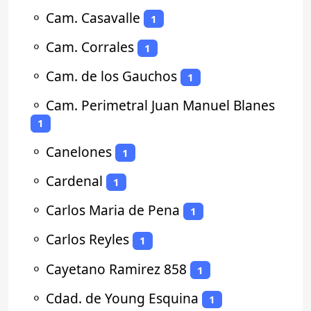
⚬
Cam. Casavalle
1
⚬
Cam. Corrales
1
⚬
Cam. de los Gauchos
1
⚬
Cam. Perimetral Juan Manuel Blanes
1
⚬
Canelones
1
⚬
Cardenal
1
⚬
Carlos Maria de Pena
1
⚬
Carlos Reyles
1
⚬
Cayetano Ramirez 858
1
⚬
Cdad. de Young Esquina
1