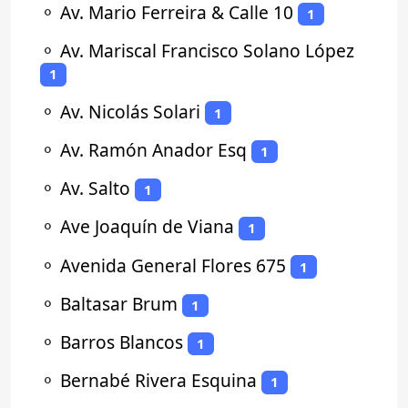
⚬
Av. Mario Ferreira & Calle 10
1
⚬
Av. Mariscal Francisco Solano López
1
⚬
Av. Nicolás Solari
1
⚬
Av. Ramón Anador Esq
1
⚬
Av. Salto
1
⚬
Ave Joaquín de Viana
1
⚬
Avenida General Flores 675
1
⚬
Baltasar Brum
1
⚬
Barros Blancos
1
⚬
Bernabé Rivera Esquina
1