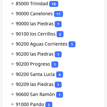
⚬
85000 Trinidad
18
⚬
90000 Canelones
11
⚬
90000 las Piedras
1
⚬
90100 los Cerrillos
2
⚬
90200 Aguas Corrientes
1
⚬
90200 las Piedras
1
⚬
90200 Progreso
1
⚬
90200 Santa Lucía
4
⚬
90209 las Piedras
1
⚬
90600 San Ramón
1
⚬
91000 Pando
2