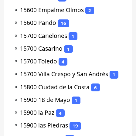
⚬
15600 Empalme Olmos
2
⚬
15600 Pando
16
⚬
15700 Canelones
1
⚬
15700 Casarino
1
⚬
15700 Toledo
4
⚬
15700 Villa Crespo y San Andrés
1
⚬
15800 Ciudad de la Costa
6
⚬
15900 18 de Mayo
1
⚬
15900 la Paz
4
⚬
15900 las Piedras
19