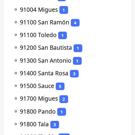
⚬
91004 Migues
1
⚬
91100 San Ramón
4
⚬
91100 Toledo
1
⚬
91200 San Bautista
1
⚬
91300 San Antonio
1
⚬
91400 Santa Rosa
3
⚬
91500 Sauce
5
⚬
91700 Migues
2
⚬
91800 Pando
1
⚬
91800 Tala
3