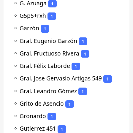
⚬
G. Azuaga
1
⚬
G5p5+rxh
1
⚬
Garzòn
1
⚬
Gral. Eugenio Garzón
1
⚬
Gral. Fructuoso Rivera
1
⚬
Gral. Félix Laborde
1
⚬
Gral. Jose Gervasio Artigas 549
1
⚬
Gral. Leandro Gómez
1
⚬
Grito de Asencio
1
⚬
Gronardo
1
⚬
Gutierrez 451
1