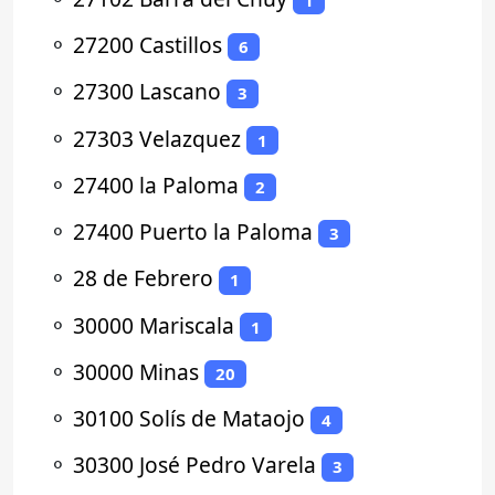
⚬
27200 Castillos
6
⚬
27300 Lascano
3
⚬
27303 Velazquez
1
⚬
27400 la Paloma
2
⚬
27400 Puerto la Paloma
3
⚬
28 de Febrero
1
⚬
30000 Mariscala
1
⚬
30000 Minas
20
⚬
30100 Solís de Mataojo
4
⚬
30300 José Pedro Varela
3