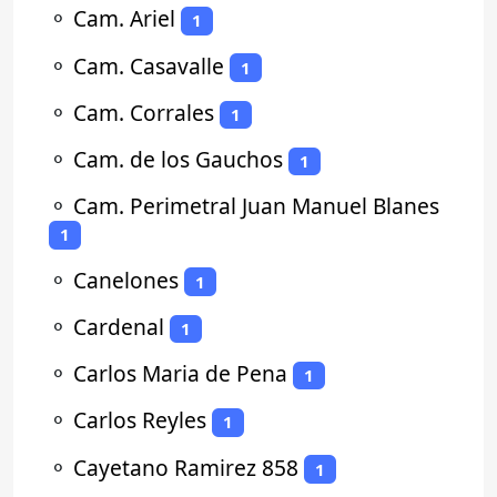
⚬
Cam. Ariel
1
⚬
Cam. Casavalle
1
⚬
Cam. Corrales
1
⚬
Cam. de los Gauchos
1
⚬
Cam. Perimetral Juan Manuel Blanes
1
⚬
Canelones
1
⚬
Cardenal
1
⚬
Carlos Maria de Pena
1
⚬
Carlos Reyles
1
⚬
Cayetano Ramirez 858
1