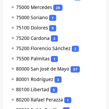
⚬
75000 Mercedes
28
⚬
75000 Soriano
1
⚬
75100 Dolores
9
⚬
75200 Cardona
2
⚬
75200 Florencio Sánchez
2
⚬
75500 Palmitas
1
⚬
80000 San José de Mayo
37
⚬
80001 Rodríguez
3
⚬
80100 Libertad
5
⚬
80200 Rafael Perazza
1