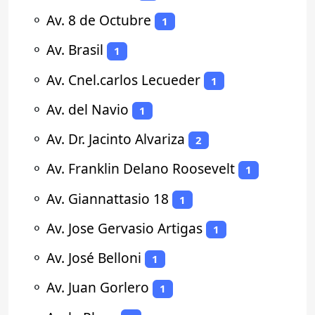
⚬
Av. 8 de Octubre
1
⚬
Av. Brasil
1
⚬
Av. Cnel.carlos Lecueder
1
⚬
Av. del Navio
1
⚬
Av. Dr. Jacinto Alvariza
2
⚬
Av. Franklin Delano Roosevelt
1
⚬
Av. Giannattasio 18
1
⚬
Av. Jose Gervasio Artigas
1
⚬
Av. José Belloni
1
⚬
Av. Juan Gorlero
1