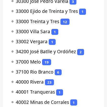
⚬
30300 José Pedro Varela
3
⚬
33000 Ejido de Treinta y Tres
1
⚬
33000 Treinta y Tres
12
⚬
33000 Villa Sara
1
⚬
33002 Vergara
1
⚬
34200 José Batlle y Ordóñez
2
⚬
37000 Melo
19
⚬
37100 Rio Branco
6
⚬
40000 Rivera
23
⚬
40001 Tranqueras
1
⚬
40002 Minas de Corrales
1