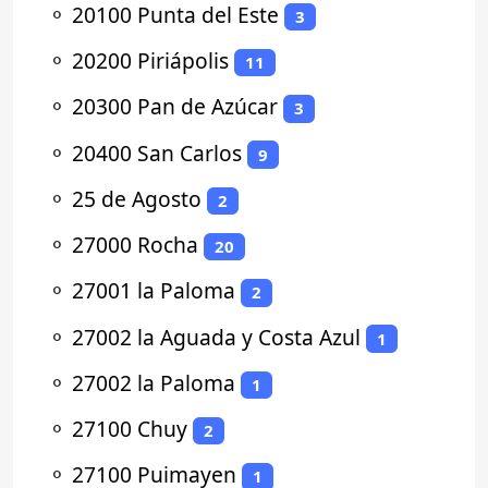
⚬
20100 Punta del Este
3
⚬
20200 Piriápolis
11
⚬
20300 Pan de Azúcar
3
⚬
20400 San Carlos
9
⚬
25 de Agosto
2
⚬
27000 Rocha
20
⚬
27001 la Paloma
2
⚬
27002 la Aguada y Costa Azul
1
⚬
27002 la Paloma
1
⚬
27100 Chuy
2
⚬
27100 Puimayen
1