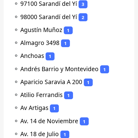
⚬
97100 Sarandí del Yí
3
⚬
98000 Sarandí del Yí
2
⚬
Agustín Muñoz
1
⚬
Almagro 3498
1
⚬
Anchoas
1
⚬
Andrés Barrio y Montevideo
1
⚬
Aparicio Saravia A 200
1
⚬
Atilio Ferrandis
1
⚬
Av Artigas
1
⚬
Av. 14 de Noviembre
1
⚬
Av. 18 de Julio
1