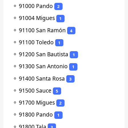
⚬
91000 Pando
2
⚬
91004 Migues
1
⚬
91100 San Ramón
4
⚬
91100 Toledo
1
⚬
91200 San Bautista
1
⚬
91300 San Antonio
1
⚬
91400 Santa Rosa
3
⚬
91500 Sauce
5
⚬
91700 Migues
2
⚬
91800 Pando
1
⚬
91800 Tala
3