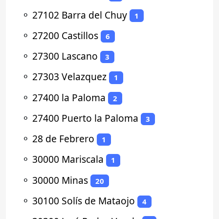
⚬
27102 Barra del Chuy
1
⚬
27200 Castillos
6
⚬
27300 Lascano
3
⚬
27303 Velazquez
1
⚬
27400 la Paloma
2
⚬
27400 Puerto la Paloma
3
⚬
28 de Febrero
1
⚬
30000 Mariscala
1
⚬
30000 Minas
20
⚬
30100 Solís de Mataojo
4