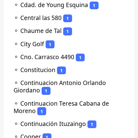
⚬
Cdad. de Young Esquina
1
⚬
Central las 580
1
⚬
Chaume de Tal
1
⚬
City Golf
1
⚬
Cno. Carrasco 4490
1
⚬
Constitucion
1
⚬
Continuacion Antonio Orlando
Giordano
1
⚬
Continuacion Teresa Cabana de
Moreno
1
⚬
Continuación Ituzaingo
1
⚬
Cooper
1