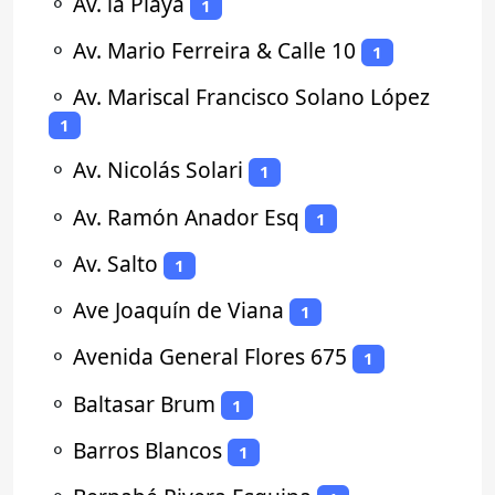
⚬
Av. la Playa
1
⚬
Av. Mario Ferreira & Calle 10
1
⚬
Av. Mariscal Francisco Solano López
1
⚬
Av. Nicolás Solari
1
⚬
Av. Ramón Anador Esq
1
⚬
Av. Salto
1
⚬
Ave Joaquín de Viana
1
⚬
Avenida General Flores 675
1
⚬
Baltasar Brum
1
⚬
Barros Blancos
1