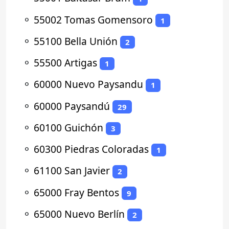
⚬
55002 Tomas Gomensoro
1
⚬
55100 Bella Unión
2
⚬
55500 Artigas
1
⚬
60000 Nuevo Paysandu
1
⚬
60000 Paysandú
29
⚬
60100 Guichón
3
⚬
60300 Piedras Coloradas
1
⚬
61100 San Javier
2
⚬
65000 Fray Bentos
9
⚬
65000 Nuevo Berlín
2