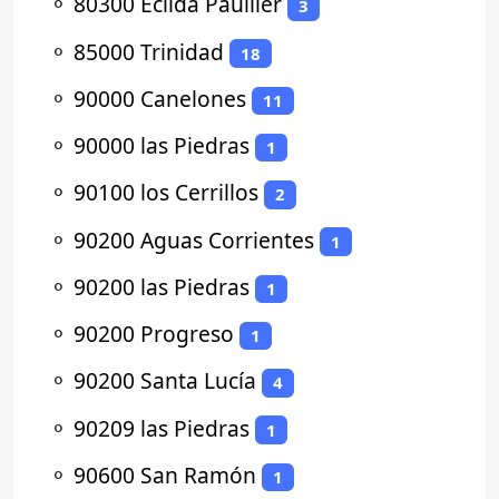
⚬
80300 Ecilda Paullier
3
⚬
85000 Trinidad
18
⚬
90000 Canelones
11
⚬
90000 las Piedras
1
⚬
90100 los Cerrillos
2
⚬
90200 Aguas Corrientes
1
⚬
90200 las Piedras
1
⚬
90200 Progreso
1
⚬
90200 Santa Lucía
4
⚬
90209 las Piedras
1
⚬
90600 San Ramón
1