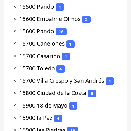
⚬
15500 Pando
1
⚬
15600 Empalme Olmos
2
⚬
15600 Pando
16
⚬
15700 Canelones
1
⚬
15700 Casarino
1
⚬
15700 Toledo
4
⚬
15700 Villa Crespo y San Andrés
1
⚬
15800 Ciudad de la Costa
6
⚬
15900 18 de Mayo
1
⚬
15900 la Paz
4
⚬
15900 las Piedras
19