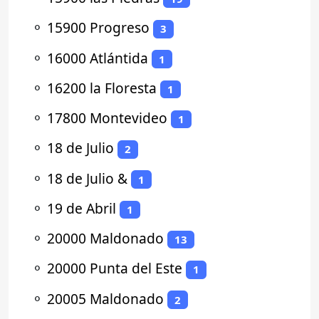
⚬
15900 Progreso
3
⚬
16000 Atlántida
1
⚬
16200 la Floresta
1
⚬
17800 Montevideo
1
⚬
18 de Julio
2
⚬
18 de Julio &
1
⚬
19 de Abril
1
⚬
20000 Maldonado
13
⚬
20000 Punta del Este
1
⚬
20005 Maldonado
2