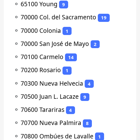
⚬
65100 Young
9
⚬
70000 Col. del Sacramento
19
⚬
70000 Colonia
1
⚬
70000 San José de Mayo
2
⚬
70100 Carmelo
14
⚬
70200 Rosario
1
⚬
70300 Nueva Helvecia
4
⚬
70500 Juan L. Lacaze
9
⚬
70600 Tarariras
4
⚬
70700 Nueva Palmira
8
⚬
70800 Ombúes de Lavalle
1