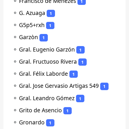
⚬
Francisco de Menezes
1
⚬
G. Azuaga
1
⚬
G5p5+rxh
1
⚬
Garzòn
1
⚬
Gral. Eugenio Garzón
1
⚬
Gral. Fructuoso Rivera
1
⚬
Gral. Félix Laborde
1
⚬
Gral. Jose Gervasio Artigas 549
1
⚬
Gral. Leandro Gómez
1
⚬
Grito de Asencio
1
⚬
Gronardo
1