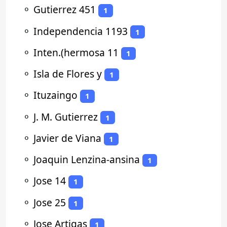
⚬
Gutierrez 451
1
⚬
Independencia 1193
1
⚬
Inten.(hermosa 11
1
⚬
Isla de Flores y
1
⚬
Ituzaingo
1
⚬
J. M. Gutierrez
1
⚬
Javier de Viana
1
⚬
Joaquin Lenzina-ansina
1
⚬
Jose 14
1
⚬
Jose 25
1
⚬
Jose Artigas
1