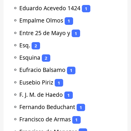
⚬
Eduardo Acevedo 1424
1
⚬
Empalme Olmos
1
⚬
Entre 25 de Mayo y
1
⚬
Esq.
2
⚬
Esquina
2
⚬
Eufracio Balsamo
1
⚬
Eusebio Piriz
1
⚬
F. J. M. de Haedo
1
⚬
Fernando Beduchant
1
⚬
Francisco de Armas
1