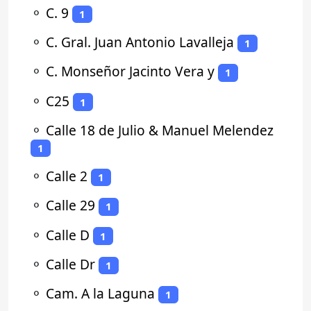
⚬
C. 9
1
⚬
C. Gral. Juan Antonio Lavalleja
1
⚬
C. Monseñor Jacinto Vera y
1
⚬
C25
1
⚬
Calle 18 de Julio & Manuel Melendez
1
⚬
Calle 2
1
⚬
Calle 29
1
⚬
Calle D
1
⚬
Calle Dr
1
⚬
Cam. A la Laguna
1