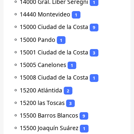
⚬
14000 Gral. Líber Seregni
1
⚬
14440 Montevideo
1
⚬
15000 Ciudad de la Costa
9
⚬
15000 Pando
1
⚬
15001 Ciudad de la Costa
3
⚬
15005 Canelones
1
⚬
15008 Ciudad de la Costa
1
⚬
15200 Atlántida
2
⚬
15200 las Toscas
3
⚬
15500 Barros Blancos
9
⚬
15500 Joaquín Suárez
1