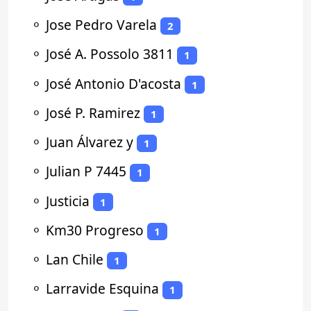
⚬
Jose Pedro Varela
2
⚬
José A. Possolo 3811
1
⚬
José Antonio D'acosta
1
⚬
José P. Ramirez
1
⚬
Juan Álvarez y
1
⚬
Julian P 7445
1
⚬
Justicia
1
⚬
Km30 Progreso
1
⚬
Lan Chile
1
⚬
Larravide Esquina
1