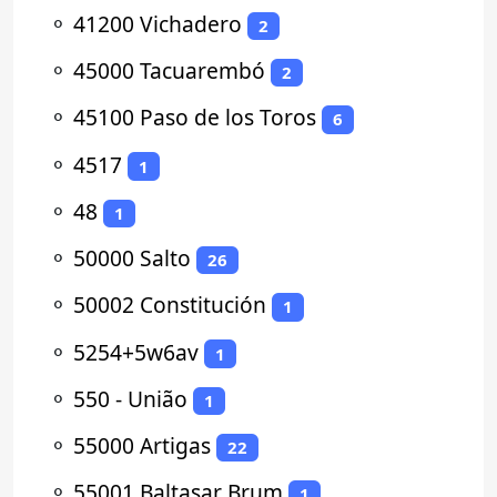
⚬
41200 Vichadero
2
⚬
45000 Tacuarembó
2
⚬
45100 Paso de los Toros
6
⚬
4517
1
⚬
48
1
⚬
50000 Salto
26
⚬
50002 Constitución
1
⚬
5254+5w6av
1
⚬
550 - União
1
⚬
55000 Artigas
22
⚬
55001 Baltasar Brum
1