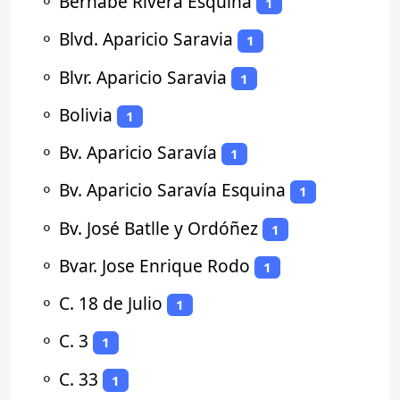
⚬
Bernabé Rivera Esquina
1
⚬
Blvd. Aparicio Saravia
1
⚬
Blvr. Aparicio Saravia
1
⚬
Bolivia
1
⚬
Bv. Aparicio Saravía
1
⚬
Bv. Aparicio Saravía Esquina
1
⚬
Bv. José Batlle y Ordóñez
1
⚬
Bvar. Jose Enrique Rodo
1
⚬
C. 18 de Julio
1
⚬
C. 3
1
⚬
C. 33
1