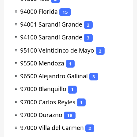
⚬
94000 Florida
15
⚬
94001 Sarandí Grande
2
⚬
94100 Sarandí Grande
3
⚬
95100 Veinticinco de Mayo
2
⚬
95500 Mendoza
1
⚬
96500 Alejandro Gallinal
3
⚬
97000 Blanquillo
1
⚬
97000 Carlos Reyles
1
⚬
97000 Durazno
16
⚬
97000 Villa del Carmen
2