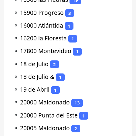
19
⚬
15900 Progreso
3
⚬
16000 Atlántida
1
⚬
16200 la Floresta
1
⚬
17800 Montevideo
1
⚬
18 de Julio
2
⚬
18 de Julio &
1
⚬
19 de Abril
1
⚬
20000 Maldonado
13
⚬
20000 Punta del Este
1
⚬
20005 Maldonado
2