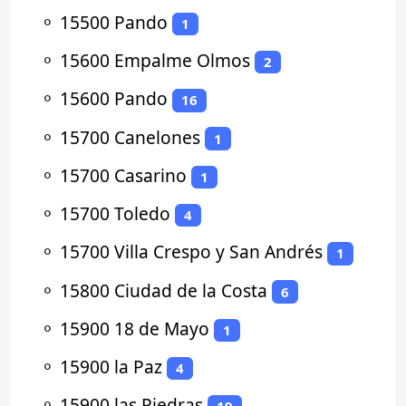
⚬
15500 Pando
1
⚬
15600 Empalme Olmos
2
⚬
15600 Pando
16
⚬
15700 Canelones
1
⚬
15700 Casarino
1
⚬
15700 Toledo
4
⚬
15700 Villa Crespo y San Andrés
1
⚬
15800 Ciudad de la Costa
6
⚬
15900 18 de Mayo
1
⚬
15900 la Paz
4
⚬
15900 las Piedras