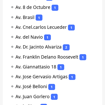
⚬
Av. 8 de Octubre
1
⚬
Av. Brasil
1
⚬
Av. Cnel.carlos Lecueder
1
⚬
Av. del Navio
1
⚬
Av. Dr. Jacinto Alvariza
2
⚬
Av. Franklin Delano Roosevelt
1
⚬
Av. Giannattasio 18
1
⚬
Av. Jose Gervasio Artigas
1
⚬
Av. José Belloni
1
⚬
Av. Juan Gorlero
1