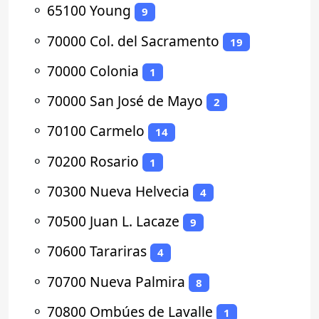
⚬
65100 Young
9
⚬
70000 Col. del Sacramento
19
⚬
70000 Colonia
1
⚬
70000 San José de Mayo
2
⚬
70100 Carmelo
14
⚬
70200 Rosario
1
⚬
70300 Nueva Helvecia
4
⚬
70500 Juan L. Lacaze
9
⚬
70600 Tarariras
4
⚬
70700 Nueva Palmira
8
⚬
70800 Ombúes de Lavalle
1