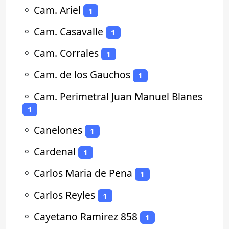
⚬
Cam. Ariel
1
⚬
Cam. Casavalle
1
⚬
Cam. Corrales
1
⚬
Cam. de los Gauchos
1
⚬
Cam. Perimetral Juan Manuel Blanes
1
⚬
Canelones
1
⚬
Cardenal
1
⚬
Carlos Maria de Pena
1
⚬
Carlos Reyles
1
⚬
Cayetano Ramirez 858
1