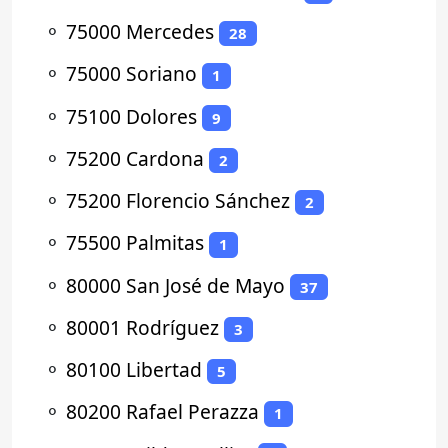
⚬
75000 Mercedes
28
⚬
75000 Soriano
1
⚬
75100 Dolores
9
⚬
75200 Cardona
2
⚬
75200 Florencio Sánchez
2
⚬
75500 Palmitas
1
⚬
80000 San José de Mayo
37
⚬
80001 Rodríguez
3
⚬
80100 Libertad
5
⚬
80200 Rafael Perazza
1