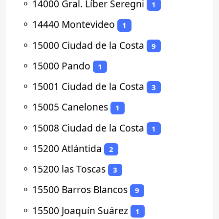
⚬
14000 Gral. Líber Seregni
1
⚬
14440 Montevideo
1
⚬
15000 Ciudad de la Costa
9
⚬
15000 Pando
1
⚬
15001 Ciudad de la Costa
3
⚬
15005 Canelones
1
⚬
15008 Ciudad de la Costa
1
⚬
15200 Atlántida
2
⚬
15200 las Toscas
3
⚬
15500 Barros Blancos
9
⚬
15500 Joaquín Suárez
1