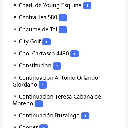
⚬
Cdad. de Young Esquina
1
⚬
Central las 580
1
⚬
Chaume de Tal
1
⚬
City Golf
1
⚬
Cno. Carrasco 4490
1
⚬
Constitucion
1
⚬
Continuacion Antonio Orlando
Giordano
1
⚬
Continuacion Teresa Cabana de
Moreno
1
⚬
Continuación Ituzaingo
1
⚬
Cooper
1