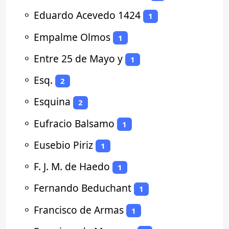
⚬
Eduardo Acevedo 1424
1
⚬
Empalme Olmos
1
⚬
Entre 25 de Mayo y
1
⚬
Esq.
2
⚬
Esquina
2
⚬
Eufracio Balsamo
1
⚬
Eusebio Piriz
1
⚬
F. J. M. de Haedo
1
⚬
Fernando Beduchant
1
⚬
Francisco de Armas
1