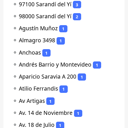
⚬
97100 Sarandí del Yí
3
⚬
98000 Sarandí del Yí
2
⚬
Agustín Muñoz
1
⚬
Almagro 3498
1
⚬
Anchoas
1
⚬
Andrés Barrio y Montevideo
1
⚬
Aparicio Saravia A 200
1
⚬
Atilio Ferrandis
1
⚬
Av Artigas
1
⚬
Av. 14 de Noviembre
1
⚬
Av. 18 de Julio
1