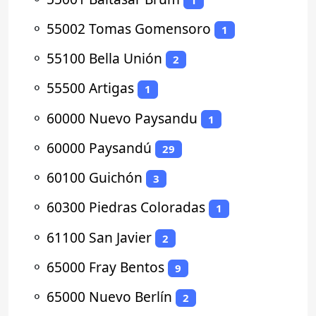
⚬
55002 Tomas Gomensoro
1
⚬
55100 Bella Unión
2
⚬
55500 Artigas
1
⚬
60000 Nuevo Paysandu
1
⚬
60000 Paysandú
29
⚬
60100 Guichón
3
⚬
60300 Piedras Coloradas
1
⚬
61100 San Javier
2
⚬
65000 Fray Bentos
9
⚬
65000 Nuevo Berlín
2