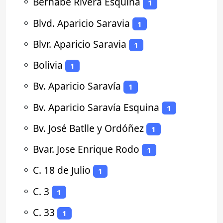
⚬
Bernabé Rivera Esquina
1
⚬
Blvd. Aparicio Saravia
1
⚬
Blvr. Aparicio Saravia
1
⚬
Bolivia
1
⚬
Bv. Aparicio Saravía
1
⚬
Bv. Aparicio Saravía Esquina
1
⚬
Bv. José Batlle y Ordóñez
1
⚬
Bvar. Jose Enrique Rodo
1
⚬
C. 18 de Julio
1
⚬
C. 3
1
⚬
C. 33
1