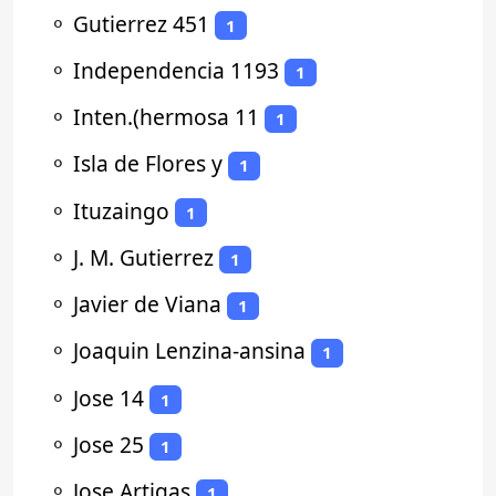
⚬
Gutierrez 451
1
⚬
Independencia 1193
1
⚬
Inten.(hermosa 11
1
⚬
Isla de Flores y
1
⚬
Ituzaingo
1
⚬
J. M. Gutierrez
1
⚬
Javier de Viana
1
⚬
Joaquin Lenzina-ansina
1
⚬
Jose 14
1
⚬
Jose 25
1
⚬
Jose Artigas
1