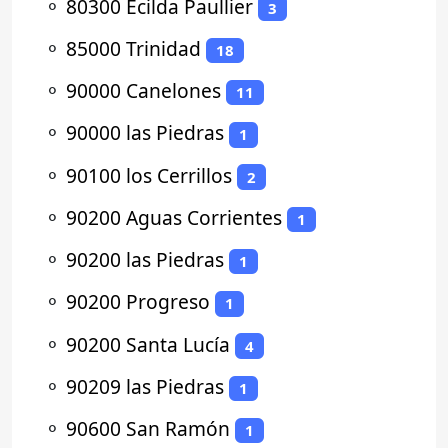
⚬
80300 Ecilda Paullier
3
⚬
85000 Trinidad
18
⚬
90000 Canelones
11
⚬
90000 las Piedras
1
⚬
90100 los Cerrillos
2
⚬
90200 Aguas Corrientes
1
⚬
90200 las Piedras
1
⚬
90200 Progreso
1
⚬
90200 Santa Lucía
4
⚬
90209 las Piedras
1
⚬
90600 San Ramón
1