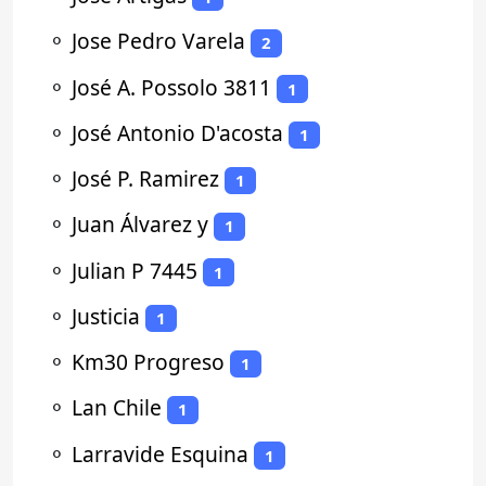
⚬
Jose Pedro Varela
2
⚬
José A. Possolo 3811
1
⚬
José Antonio D'acosta
1
⚬
José P. Ramirez
1
⚬
Juan Álvarez y
1
⚬
Julian P 7445
1
⚬
Justicia
1
⚬
Km30 Progreso
1
⚬
Lan Chile
1
⚬
Larravide Esquina
1