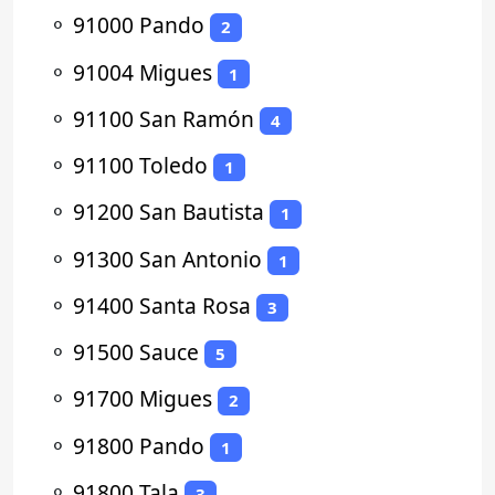
⚬
91000 Pando
2
⚬
91004 Migues
1
⚬
91100 San Ramón
4
⚬
91100 Toledo
1
⚬
91200 San Bautista
1
⚬
91300 San Antonio
1
⚬
91400 Santa Rosa
3
⚬
91500 Sauce
5
⚬
91700 Migues
2
⚬
91800 Pando
1
⚬
91800 Tala
3