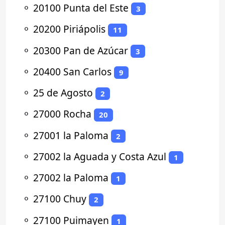
⚬
20100 Punta del Este
3
⚬
20200 Piriápolis
11
⚬
20300 Pan de Azúcar
3
⚬
20400 San Carlos
9
⚬
25 de Agosto
2
⚬
27000 Rocha
20
⚬
27001 la Paloma
2
⚬
27002 la Aguada y Costa Azul
1
⚬
27002 la Paloma
1
⚬
27100 Chuy
2
⚬
27100 Puimayen
1