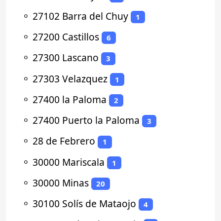
⚬
27102 Barra del Chuy
1
⚬
27200 Castillos
6
⚬
27300 Lascano
3
⚬
27303 Velazquez
1
⚬
27400 la Paloma
2
⚬
27400 Puerto la Paloma
3
⚬
28 de Febrero
1
⚬
30000 Mariscala
1
⚬
30000 Minas
20
⚬
30100 Solís de Mataojo
4