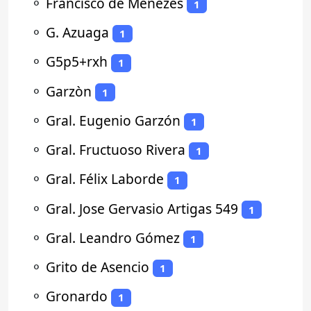
⚬
Francisco de Menezes
1
⚬
G. Azuaga
1
⚬
G5p5+rxh
1
⚬
Garzòn
1
⚬
Gral. Eugenio Garzón
1
⚬
Gral. Fructuoso Rivera
1
⚬
Gral. Félix Laborde
1
⚬
Gral. Jose Gervasio Artigas 549
1
⚬
Gral. Leandro Gómez
1
⚬
Grito de Asencio
1
⚬
Gronardo
1