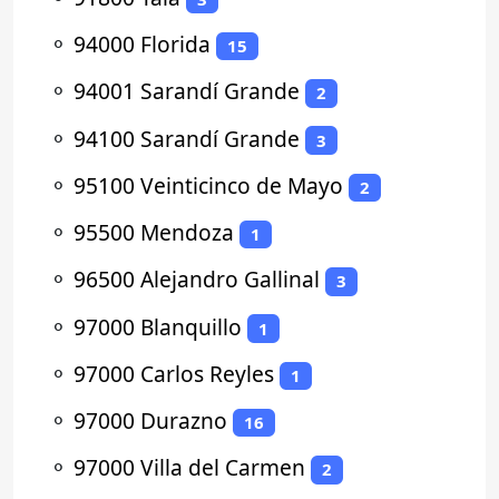
⚬
94000 Florida
15
⚬
94001 Sarandí Grande
2
⚬
94100 Sarandí Grande
3
⚬
95100 Veinticinco de Mayo
2
⚬
95500 Mendoza
1
⚬
96500 Alejandro Gallinal
3
⚬
97000 Blanquillo
1
⚬
97000 Carlos Reyles
1
⚬
97000 Durazno
16
⚬
97000 Villa del Carmen
2