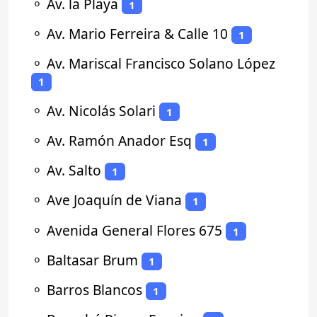
⚬
Av. la Playa
1
⚬
Av. Mario Ferreira & Calle 10
1
⚬
Av. Mariscal Francisco Solano López
1
⚬
Av. Nicolás Solari
1
⚬
Av. Ramón Anador Esq
1
⚬
Av. Salto
1
⚬
Ave Joaquín de Viana
1
⚬
Avenida General Flores 675
1
⚬
Baltasar Brum
1
⚬
Barros Blancos
1