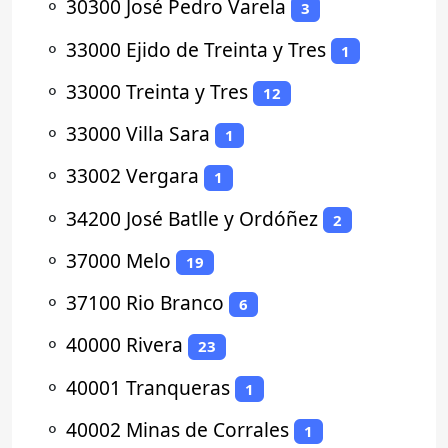
⚬
30300 José Pedro Varela
3
⚬
33000 Ejido de Treinta y Tres
1
⚬
33000 Treinta y Tres
12
⚬
33000 Villa Sara
1
⚬
33002 Vergara
1
⚬
34200 José Batlle y Ordóñez
2
⚬
37000 Melo
19
⚬
37100 Rio Branco
6
⚬
40000 Rivera
23
⚬
40001 Tranqueras
1
⚬
40002 Minas de Corrales
1