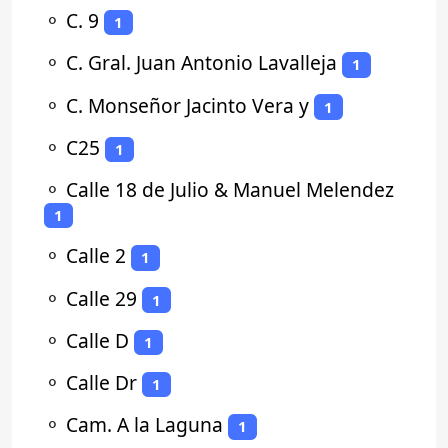
⚬
C. 9
1
⚬
C. Gral. Juan Antonio Lavalleja
1
⚬
C. Monseñor Jacinto Vera y
1
⚬
C25
1
⚬
Calle 18 de Julio & Manuel Melendez
1
⚬
Calle 2
1
⚬
Calle 29
1
⚬
Calle D
1
⚬
Calle Dr
1
⚬
Cam. A la Laguna
1