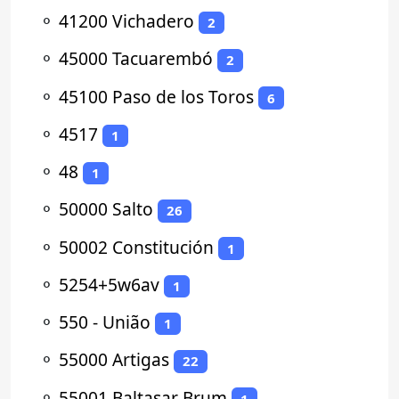
⚬
41200 Vichadero
2
⚬
45000 Tacuarembó
2
⚬
45100 Paso de los Toros
6
⚬
4517
1
⚬
48
1
⚬
50000 Salto
26
⚬
50002 Constitución
1
⚬
5254+5w6av
1
⚬
550 - União
1
⚬
55000 Artigas
22
⚬
55001 Baltasar Brum
1