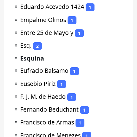
⚬
Eduardo Acevedo 1424
1
⚬
Empalme Olmos
1
⚬
Entre 25 de Mayo y
1
⚬
Esq.
2
⚬
Esquina
⚬
Eufracio Balsamo
1
⚬
Eusebio Piriz
1
⚬
F. J. M. de Haedo
1
⚬
Fernando Beduchant
1
⚬
Francisco de Armas
1
⚬
Francisco de Menezes
1