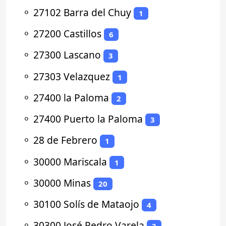
⚬
27102 Barra del Chuy
1
⚬
27200 Castillos
6
⚬
27300 Lascano
3
⚬
27303 Velazquez
1
⚬
27400 la Paloma
2
⚬
27400 Puerto la Paloma
3
⚬
28 de Febrero
1
⚬
30000 Mariscala
1
⚬
30000 Minas
20
⚬
30100 Solís de Mataojo
4
⚬
30300 José Pedro Varela