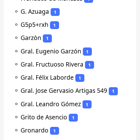
⚬
G. Azuaga
1
⚬
G5p5+rxh
1
⚬
Garzòn
1
⚬
Gral. Eugenio Garzón
1
⚬
Gral. Fructuoso Rivera
1
⚬
Gral. Félix Laborde
1
⚬
Gral. Jose Gervasio Artigas 549
1
⚬
Gral. Leandro Gómez
1
⚬
Grito de Asencio
1
⚬
Gronardo
1