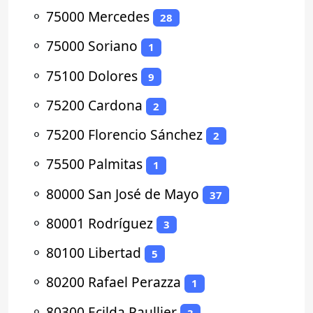
⚬
75000 Mercedes
28
⚬
75000 Soriano
1
⚬
75100 Dolores
9
⚬
75200 Cardona
2
⚬
75200 Florencio Sánchez
2
⚬
75500 Palmitas
1
⚬
80000 San José de Mayo
37
⚬
80001 Rodríguez
3
⚬
80100 Libertad
5
⚬
80200 Rafael Perazza
1
⚬
80300 Ecilda Paullier
3