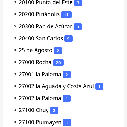
⚬
20100 Punta del Este
3
⚬
20200 Piriápolis
11
⚬
20300 Pan de Azúcar
3
⚬
20400 San Carlos
9
⚬
25 de Agosto
2
⚬
27000 Rocha
20
⚬
27001 la Paloma
2
⚬
27002 la Aguada y Costa Azul
1
⚬
27002 la Paloma
1
⚬
27100 Chuy
2
⚬
27100 Puimayen
1