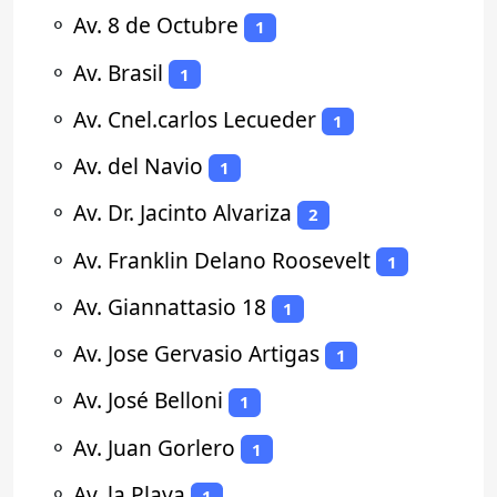
⚬
Av. 8 de Octubre
1
⚬
Av. Brasil
1
⚬
Av. Cnel.carlos Lecueder
1
⚬
Av. del Navio
1
⚬
Av. Dr. Jacinto Alvariza
2
⚬
Av. Franklin Delano Roosevelt
1
⚬
Av. Giannattasio 18
1
⚬
Av. Jose Gervasio Artigas
1
⚬
Av. José Belloni
1
⚬
Av. Juan Gorlero
1
⚬
Av. la Playa
1