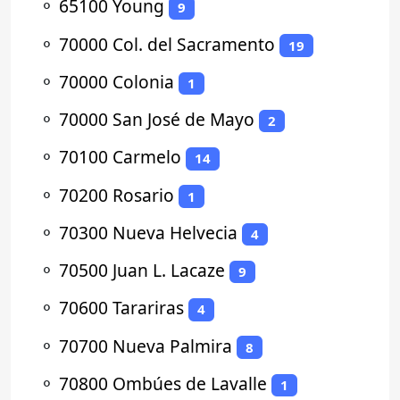
⚬
65100 Young
9
⚬
70000 Col. del Sacramento
19
⚬
70000 Colonia
1
⚬
70000 San José de Mayo
2
⚬
70100 Carmelo
14
⚬
70200 Rosario
1
⚬
70300 Nueva Helvecia
4
⚬
70500 Juan L. Lacaze
9
⚬
70600 Tarariras
4
⚬
70700 Nueva Palmira
8
⚬
70800 Ombúes de Lavalle
1