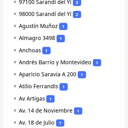
⚬
97100 Sarandí del Yí
3
⚬
98000 Sarandí del Yí
2
⚬
Agustín Muñoz
1
⚬
Almagro 3498
1
⚬
Anchoas
1
⚬
Andrés Barrio y Montevideo
1
⚬
Aparicio Saravia A 200
1
⚬
Atilio Ferrandis
1
⚬
Av Artigas
1
⚬
Av. 14 de Noviembre
1
⚬
Av. 18 de Julio
1