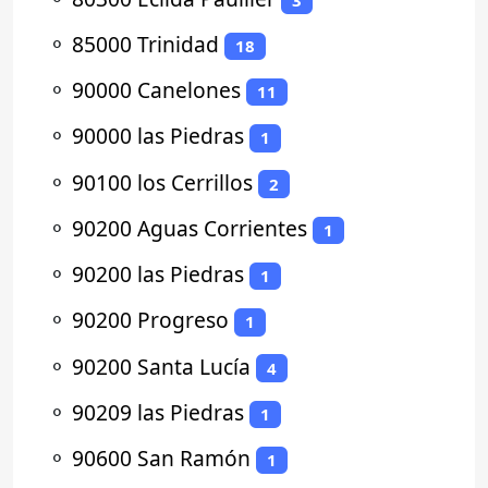
⚬
85000 Trinidad
18
⚬
90000 Canelones
11
⚬
90000 las Piedras
1
⚬
90100 los Cerrillos
2
⚬
90200 Aguas Corrientes
1
⚬
90200 las Piedras
1
⚬
90200 Progreso
1
⚬
90200 Santa Lucía
4
⚬
90209 las Piedras
1
⚬
90600 San Ramón
1