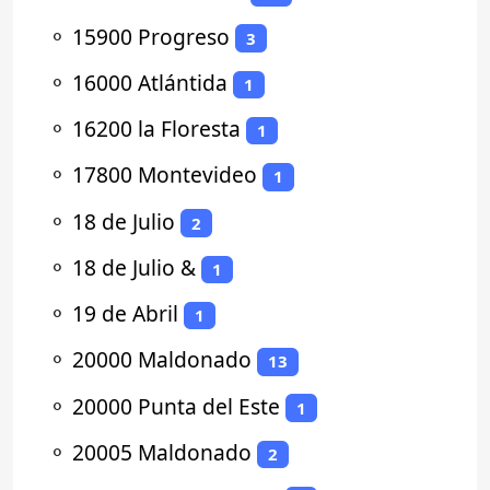
⚬
15900 Progreso
3
⚬
16000 Atlántida
1
⚬
16200 la Floresta
1
⚬
17800 Montevideo
1
⚬
18 de Julio
2
⚬
18 de Julio &
1
⚬
19 de Abril
1
⚬
20000 Maldonado
13
⚬
20000 Punta del Este
1
⚬
20005 Maldonado
2