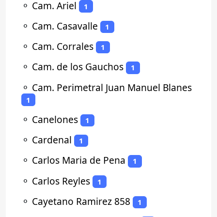
⚬
Cam. Ariel
1
⚬
Cam. Casavalle
1
⚬
Cam. Corrales
1
⚬
Cam. de los Gauchos
1
⚬
Cam. Perimetral Juan Manuel Blanes
1
⚬
Canelones
1
⚬
Cardenal
1
⚬
Carlos Maria de Pena
1
⚬
Carlos Reyles
1
⚬
Cayetano Ramirez 858
1