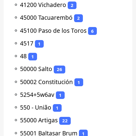
⚬
41200 Vichadero
2
⚬
45000 Tacuarembó
2
⚬
45100 Paso de los Toros
6
⚬
4517
1
⚬
48
1
⚬
50000 Salto
26
⚬
50002 Constitución
1
⚬
5254+5w6av
1
⚬
550 - União
1
⚬
55000 Artigas
22
⚬
55001 Baltasar Brum
1