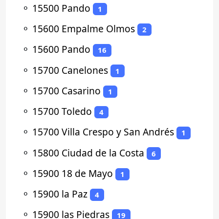
⚬
15500 Pando
1
⚬
15600 Empalme Olmos
2
⚬
15600 Pando
16
⚬
15700 Canelones
1
⚬
15700 Casarino
1
⚬
15700 Toledo
4
⚬
15700 Villa Crespo y San Andrés
1
⚬
15800 Ciudad de la Costa
6
⚬
15900 18 de Mayo
1
⚬
15900 la Paz
4
⚬
15900 las Piedras
19