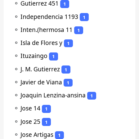
⚬
Gutierrez 451
1
⚬
Independencia 1193
1
⚬
Inten.(hermosa 11
1
⚬
Isla de Flores y
1
⚬
Ituzaingo
1
⚬
J. M. Gutierrez
1
⚬
Javier de Viana
1
⚬
Joaquin Lenzina-ansina
1
⚬
Jose 14
1
⚬
Jose 25
1
⚬
Jose Artigas
1