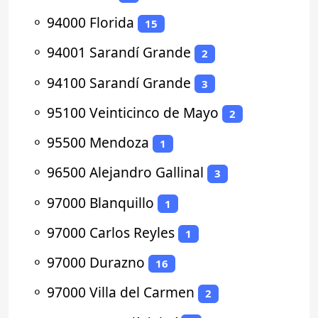
⚬
94000 Florida
15
⚬
94001 Sarandí Grande
2
⚬
94100 Sarandí Grande
3
⚬
95100 Veinticinco de Mayo
2
⚬
95500 Mendoza
1
⚬
96500 Alejandro Gallinal
3
⚬
97000 Blanquillo
1
⚬
97000 Carlos Reyles
1
⚬
97000 Durazno
16
⚬
97000 Villa del Carmen
2