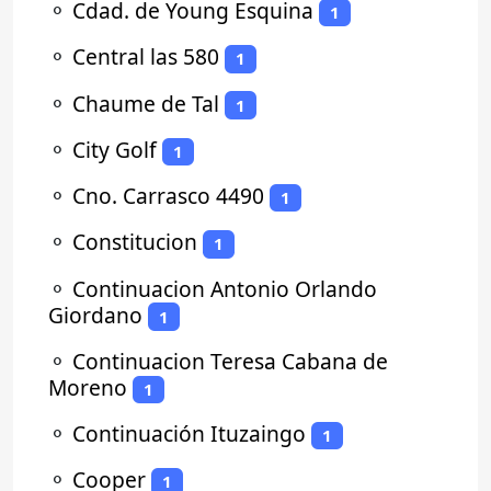
⚬
Cdad. de Young Esquina
1
⚬
Central las 580
1
⚬
Chaume de Tal
1
⚬
City Golf
1
⚬
Cno. Carrasco 4490
1
⚬
Constitucion
1
⚬
Continuacion Antonio Orlando
Giordano
1
⚬
Continuacion Teresa Cabana de
Moreno
1
⚬
Continuación Ituzaingo
1
⚬
Cooper
1