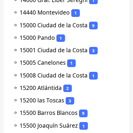
1
⚬
14440 Montevideo
1
⚬
15000 Ciudad de la Costa
9
⚬
15000 Pando
1
⚬
15001 Ciudad de la Costa
3
⚬
15005 Canelones
1
⚬
15008 Ciudad de la Costa
1
⚬
15200 Atlántida
2
⚬
15200 las Toscas
3
⚬
15500 Barros Blancos
9
⚬
15500 Joaquín Suárez
1