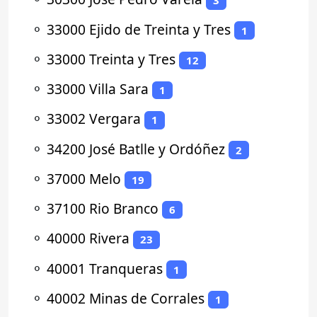
3
⚬
33000 Ejido de Treinta y Tres
1
⚬
33000 Treinta y Tres
12
⚬
33000 Villa Sara
1
⚬
33002 Vergara
1
⚬
34200 José Batlle y Ordóñez
2
⚬
37000 Melo
19
⚬
37100 Rio Branco
6
⚬
40000 Rivera
23
⚬
40001 Tranqueras
1
⚬
40002 Minas de Corrales
1