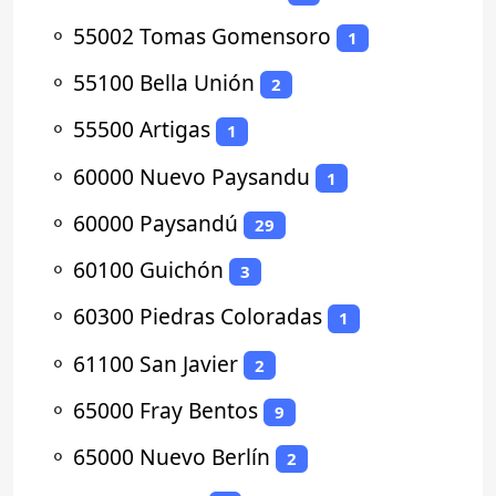
⚬
55002 Tomas Gomensoro
1
⚬
55100 Bella Unión
2
⚬
55500 Artigas
1
⚬
60000 Nuevo Paysandu
1
⚬
60000 Paysandú
29
⚬
60100 Guichón
3
⚬
60300 Piedras Coloradas
1
⚬
61100 San Javier
2
⚬
65000 Fray Bentos
9
⚬
65000 Nuevo Berlín
2