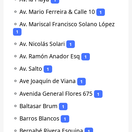
⚬
Av. Mario Ferreira & Calle 10
1
⚬
Av. Mariscal Francisco Solano López
1
⚬
Av. Nicolás Solari
1
⚬
Av. Ramón Anador Esq
1
⚬
Av. Salto
1
⚬
Ave Joaquín de Viana
1
⚬
Avenida General Flores 675
1
⚬
Baltasar Brum
1
⚬
Barros Blancos
1
⚬
Bernabé Rivera Esquina
1