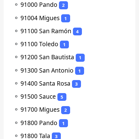
⚬
91000 Pando
2
⚬
91004 Migues
1
⚬
91100 San Ramón
4
⚬
91100 Toledo
1
⚬
91200 San Bautista
1
⚬
91300 San Antonio
1
⚬
91400 Santa Rosa
3
⚬
91500 Sauce
5
⚬
91700 Migues
2
⚬
91800 Pando
1
⚬
91800 Tala
3