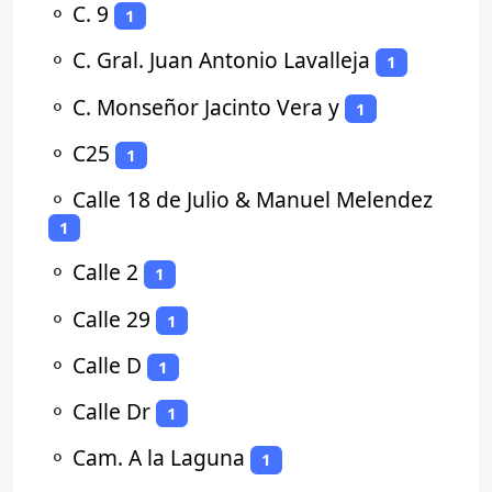
⚬
C. 9
1
⚬
C. Gral. Juan Antonio Lavalleja
1
⚬
C. Monseñor Jacinto Vera y
1
⚬
C25
1
⚬
Calle 18 de Julio & Manuel Melendez
1
⚬
Calle 2
1
⚬
Calle 29
1
⚬
Calle D
1
⚬
Calle Dr
1
⚬
Cam. A la Laguna
1