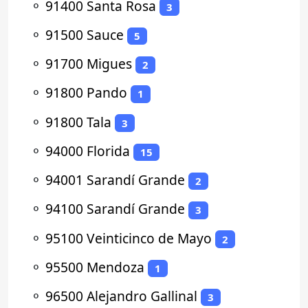
⚬
91400 Santa Rosa
3
⚬
91500 Sauce
5
⚬
91700 Migues
2
⚬
91800 Pando
1
⚬
91800 Tala
3
⚬
94000 Florida
15
⚬
94001 Sarandí Grande
2
⚬
94100 Sarandí Grande
3
⚬
95100 Veinticinco de Mayo
2
⚬
95500 Mendoza
1
⚬
96500 Alejandro Gallinal
3