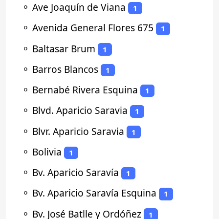
⚬
Ave Joaquín de Viana
1
⚬
Avenida General Flores 675
1
⚬
Baltasar Brum
1
⚬
Barros Blancos
1
⚬
Bernabé Rivera Esquina
1
⚬
Blvd. Aparicio Saravia
1
⚬
Blvr. Aparicio Saravia
1
⚬
Bolivia
1
⚬
Bv. Aparicio Saravía
1
⚬
Bv. Aparicio Saravía Esquina
1
⚬
Bv. José Batlle y Ordóñez
1