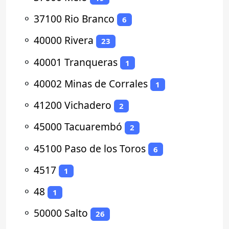
⚬
37100 Rio Branco
6
⚬
40000 Rivera
23
⚬
40001 Tranqueras
1
⚬
40002 Minas de Corrales
1
⚬
41200 Vichadero
2
⚬
45000 Tacuarembó
2
⚬
45100 Paso de los Toros
6
⚬
4517
1
⚬
48
1
⚬
50000 Salto
26