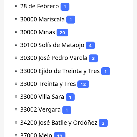
⚬
28 de Febrero
1
⚬
30000 Mariscala
1
⚬
30000 Minas
20
⚬
30100 Solís de Mataojo
4
⚬
30300 José Pedro Varela
3
⚬
33000 Ejido de Treinta y Tres
1
⚬
33000 Treinta y Tres
12
⚬
33000 Villa Sara
1
⚬
33002 Vergara
1
⚬
34200 José Batlle y Ordóñez
2
⚬
37000 Melo
19