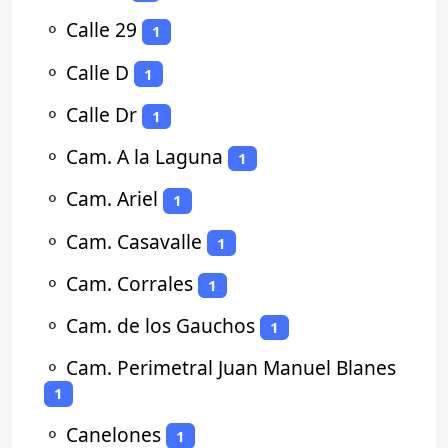
⚬
Calle 29
1
⚬
Calle D
1
⚬
Calle Dr
1
⚬
Cam. A la Laguna
1
⚬
Cam. Ariel
1
⚬
Cam. Casavalle
1
⚬
Cam. Corrales
1
⚬
Cam. de los Gauchos
1
⚬
Cam. Perimetral Juan Manuel Blanes
1
⚬
Canelones
1