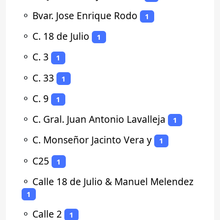
⚬
Bvar. Jose Enrique Rodo
1
⚬
C. 18 de Julio
1
⚬
C. 3
1
⚬
C. 33
1
⚬
C. 9
1
⚬
C. Gral. Juan Antonio Lavalleja
1
⚬
C. Monseñor Jacinto Vera y
1
⚬
C25
1
⚬
Calle 18 de Julio & Manuel Melendez
1
⚬
Calle 2
1