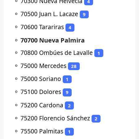
⚬
70300 Nueva Helvecia
4
⚬
70500 Juan L. Lacaze
9
⚬
70600 Tarariras
4
⚬
70700 Nueva Palmira
⚬
70800 Ombúes de Lavalle
1
⚬
75000 Mercedes
28
⚬
75000 Soriano
1
⚬
75100 Dolores
9
⚬
75200 Cardona
2
⚬
75200 Florencio Sánchez
2
⚬
75500 Palmitas
1