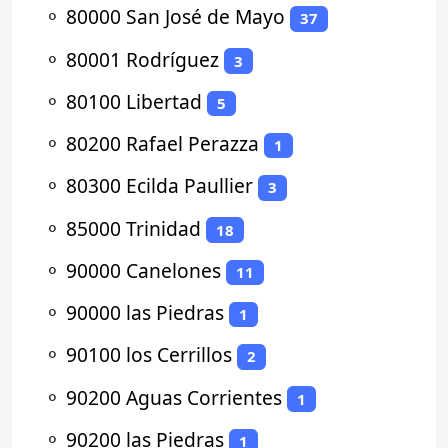
⚬
80000 San José de Mayo
37
⚬
80001 Rodríguez
3
⚬
80100 Libertad
5
⚬
80200 Rafael Perazza
1
⚬
80300 Ecilda Paullier
3
⚬
85000 Trinidad
18
⚬
90000 Canelones
11
⚬
90000 las Piedras
1
⚬
90100 los Cerrillos
2
⚬
90200 Aguas Corrientes
1
⚬
90200 las Piedras
1