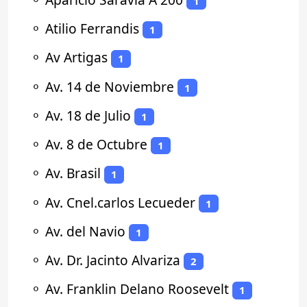
1
⚬
Atilio Ferrandis
1
⚬
Av Artigas
1
⚬
Av. 14 de Noviembre
1
⚬
Av. 18 de Julio
1
⚬
Av. 8 de Octubre
1
⚬
Av. Brasil
1
⚬
Av. Cnel.carlos Lecueder
1
⚬
Av. del Navio
1
⚬
Av. Dr. Jacinto Alvariza
2
⚬
Av. Franklin Delano Roosevelt
1