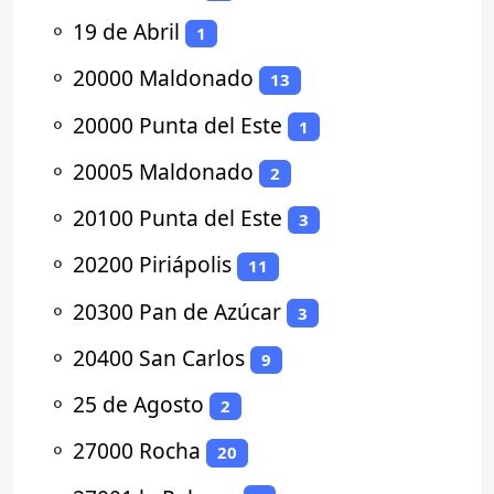
⚬
19 de Abril
1
⚬
20000 Maldonado
13
⚬
20000 Punta del Este
1
⚬
20005 Maldonado
2
⚬
20100 Punta del Este
3
⚬
20200 Piriápolis
11
⚬
20300 Pan de Azúcar
3
⚬
20400 San Carlos
9
⚬
25 de Agosto
2
⚬
27000 Rocha
20