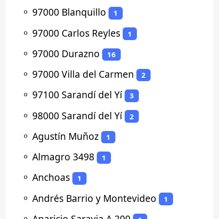
⚬
97000 Blanquillo
1
⚬
97000 Carlos Reyles
1
⚬
97000 Durazno
16
⚬
97000 Villa del Carmen
2
⚬
97100 Sarandí del Yí
3
⚬
98000 Sarandí del Yí
2
⚬
Agustín Muñoz
1
⚬
Almagro 3498
1
⚬
Anchoas
1
⚬
Andrés Barrio y Montevideo
1
⚬
Aparicio Saravia A 200