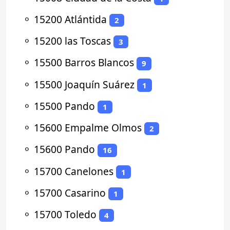
⚬
15200 Atlántida
2
⚬
15200 las Toscas
3
⚬
15500 Barros Blancos
9
⚬
15500 Joaquín Suárez
1
⚬
15500 Pando
1
⚬
15600 Empalme Olmos
2
⚬
15600 Pando
16
⚬
15700 Canelones
1
⚬
15700 Casarino
1
⚬
15700 Toledo
4