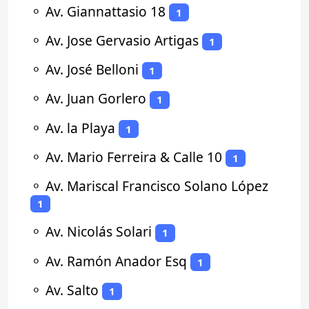
⚬
Av. Giannattasio 18
1
⚬
Av. Jose Gervasio Artigas
1
⚬
Av. José Belloni
1
⚬
Av. Juan Gorlero
1
⚬
Av. la Playa
1
⚬
Av. Mario Ferreira & Calle 10
1
⚬
Av. Mariscal Francisco Solano López
1
⚬
Av. Nicolás Solari
1
⚬
Av. Ramón Anador Esq
1
⚬
Av. Salto
1