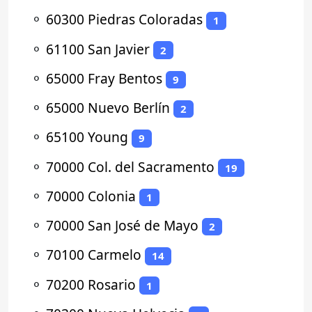
⚬
60300 Piedras Coloradas
1
⚬
61100 San Javier
2
⚬
65000 Fray Bentos
9
⚬
65000 Nuevo Berlín
2
⚬
65100 Young
9
⚬
70000 Col. del Sacramento
19
⚬
70000 Colonia
1
⚬
70000 San José de Mayo
2
⚬
70100 Carmelo
14
⚬
70200 Rosario
1