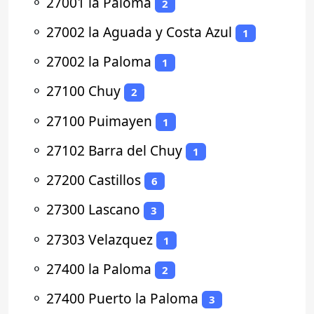
⚬
27001 la Paloma
2
⚬
27002 la Aguada y Costa Azul
1
⚬
27002 la Paloma
1
⚬
27100 Chuy
2
⚬
27100 Puimayen
1
⚬
27102 Barra del Chuy
1
⚬
27200 Castillos
6
⚬
27300 Lascano
3
⚬
27303 Velazquez
1
⚬
27400 la Paloma
2
⚬
27400 Puerto la Paloma
3