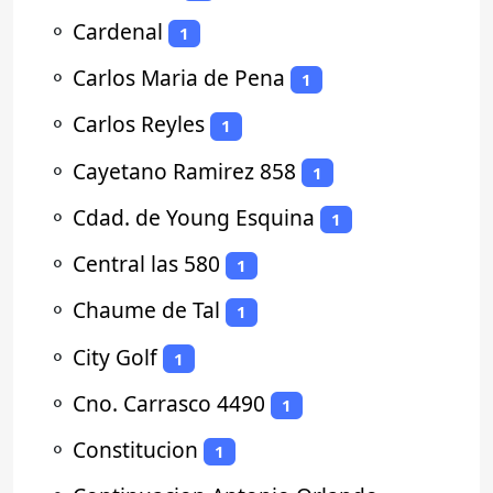
⚬
Cardenal
1
⚬
Carlos Maria de Pena
1
⚬
Carlos Reyles
1
⚬
Cayetano Ramirez 858
1
⚬
Cdad. de Young Esquina
1
⚬
Central las 580
1
⚬
Chaume de Tal
1
⚬
City Golf
1
⚬
Cno. Carrasco 4490
1
⚬
Constitucion
1