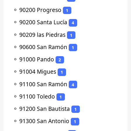
⚬
90200 Progreso
1
⚬
90200 Santa Lucía
4
⚬
90209 las Piedras
1
⚬
90600 San Ramón
1
⚬
91000 Pando
2
⚬
91004 Migues
1
⚬
91100 San Ramón
4
⚬
91100 Toledo
1
⚬
91200 San Bautista
1
⚬
91300 San Antonio
1