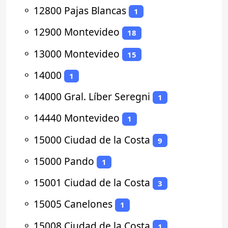
⚬
12800 Pajas Blancas
1
⚬
12900 Montevideo
18
⚬
13000 Montevideo
15
⚬
14000
1
⚬
14000 Gral. Líber Seregni
1
⚬
14440 Montevideo
1
⚬
15000 Ciudad de la Costa
9
⚬
15000 Pando
1
⚬
15001 Ciudad de la Costa
3
⚬
15005 Canelones
1
⚬
15008 Ciudad de la Costa
1