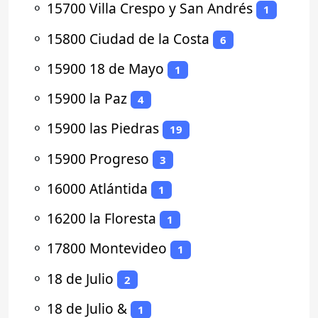
⚬
15700 Villa Crespo y San Andrés
1
⚬
15800 Ciudad de la Costa
6
⚬
15900 18 de Mayo
1
⚬
15900 la Paz
4
⚬
15900 las Piedras
19
⚬
15900 Progreso
3
⚬
16000 Atlántida
1
⚬
16200 la Floresta
1
⚬
17800 Montevideo
1
⚬
18 de Julio
2
⚬
18 de Julio &
1