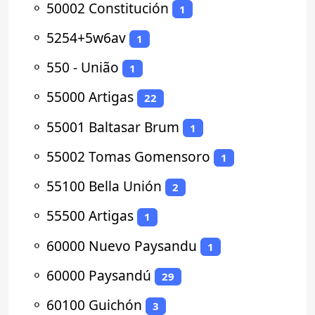
⚬
50002 Constitución
1
⚬
5254+5w6av
1
⚬
550 - União
1
⚬
55000 Artigas
22
⚬
55001 Baltasar Brum
1
⚬
55002 Tomas Gomensoro
1
⚬
55100 Bella Unión
2
⚬
55500 Artigas
1
⚬
60000 Nuevo Paysandu
1
⚬
60000 Paysandú
29
⚬
60100 Guichón
3