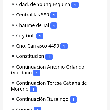
⚬
Cdad. de Young Esquina
1
⚬
Central las 580
1
⚬
Chaume de Tal
1
⚬
City Golf
1
⚬
Cno. Carrasco 4490
1
⚬
Constitucion
1
⚬
Continuacion Antonio Orlando
Giordano
1
⚬
Continuacion Teresa Cabana de
Moreno
1
⚬
Continuación Ituzaingo
1
⚬
Cooper
1