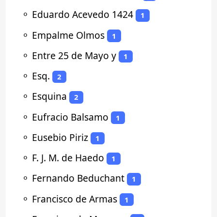
⚬
Eduardo Acevedo 1424
1
⚬
Empalme Olmos
1
⚬
Entre 25 de Mayo y
1
⚬
Esq.
2
⚬
Esquina
2
⚬
Eufracio Balsamo
1
⚬
Eusebio Piriz
1
⚬
F. J. M. de Haedo
1
⚬
Fernando Beduchant
1
⚬
Francisco de Armas
1