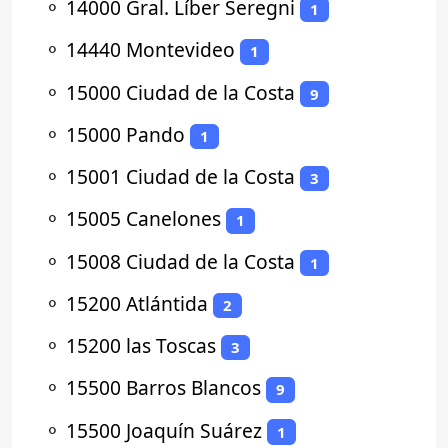
⚬
14000 Gral. Líber Seregni
1
⚬
14440 Montevideo
1
⚬
15000 Ciudad de la Costa
9
⚬
15000 Pando
1
⚬
15001 Ciudad de la Costa
3
⚬
15005 Canelones
1
⚬
15008 Ciudad de la Costa
1
⚬
15200 Atlántida
2
⚬
15200 las Toscas
3
⚬
15500 Barros Blancos
9
⚬
15500 Joaquín Suárez
1