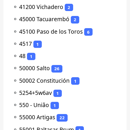
⚬
41200 Vichadero
2
⚬
45000 Tacuarembó
2
⚬
45100 Paso de los Toros
6
⚬
4517
1
⚬
48
1
⚬
50000 Salto
26
⚬
50002 Constitución
1
⚬
5254+5w6av
1
⚬
550 - União
1
⚬
55000 Artigas
22
⚬
55001 Baltasar Brum
1