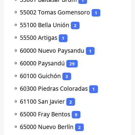
⚬
55002 Tomas Gomensoro
1
⚬
55100 Bella Unión
2
⚬
55500 Artigas
1
⚬
60000 Nuevo Paysandu
1
⚬
60000 Paysandú
29
⚬
60100 Guichón
3
⚬
60300 Piedras Coloradas
1
⚬
61100 San Javier
2
⚬
65000 Fray Bentos
9
⚬
65000 Nuevo Berlín
2