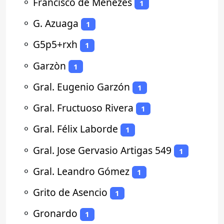
⚬
Francisco de Menezes
1
⚬
G. Azuaga
1
⚬
G5p5+rxh
1
⚬
Garzòn
1
⚬
Gral. Eugenio Garzón
1
⚬
Gral. Fructuoso Rivera
1
⚬
Gral. Félix Laborde
1
⚬
Gral. Jose Gervasio Artigas 549
1
⚬
Gral. Leandro Gómez
1
⚬
Grito de Asencio
1
⚬
Gronardo
1