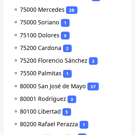
⚬
75000 Mercedes
28
⚬
75000 Soriano
1
⚬
75100 Dolores
9
⚬
75200 Cardona
2
⚬
75200 Florencio Sánchez
2
⚬
75500 Palmitas
1
⚬
80000 San José de Mayo
37
⚬
80001 Rodríguez
3
⚬
80100 Libertad
5
⚬
80200 Rafael Perazza
1