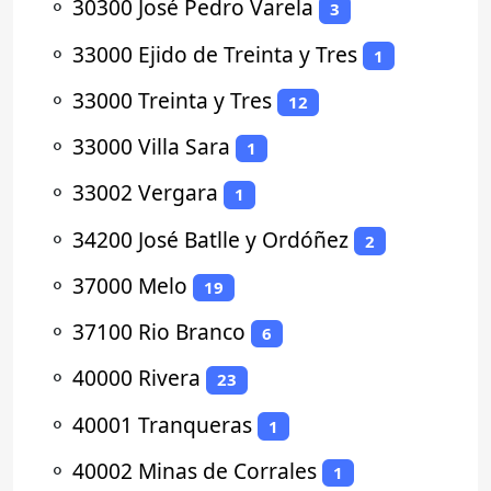
⚬
30300 José Pedro Varela
3
⚬
33000 Ejido de Treinta y Tres
1
⚬
33000 Treinta y Tres
12
⚬
33000 Villa Sara
1
⚬
33002 Vergara
1
⚬
34200 José Batlle y Ordóñez
2
⚬
37000 Melo
19
⚬
37100 Rio Branco
6
⚬
40000 Rivera
23
⚬
40001 Tranqueras
1
⚬
40002 Minas de Corrales
1