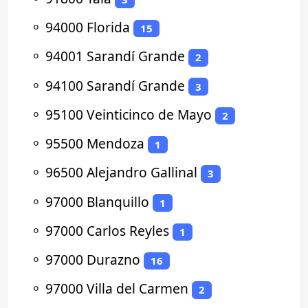
⚬
94000 Florida
15
⚬
94001 Sarandí Grande
2
⚬
94100 Sarandí Grande
3
⚬
95100 Veinticinco de Mayo
2
⚬
95500 Mendoza
1
⚬
96500 Alejandro Gallinal
3
⚬
97000 Blanquillo
1
⚬
97000 Carlos Reyles
1
⚬
97000 Durazno
16
⚬
97000 Villa del Carmen
2