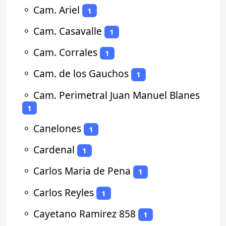
⚬
Cam. Ariel
1
⚬
Cam. Casavalle
1
⚬
Cam. Corrales
1
⚬
Cam. de los Gauchos
1
⚬
Cam. Perimetral Juan Manuel Blanes
1
⚬
Canelones
1
⚬
Cardenal
1
⚬
Carlos Maria de Pena
1
⚬
Carlos Reyles
1
⚬
Cayetano Ramirez 858
1