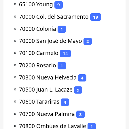
⚬
65100 Young
9
⚬
70000 Col. del Sacramento
19
⚬
70000 Colonia
1
⚬
70000 San José de Mayo
2
⚬
70100 Carmelo
14
⚬
70200 Rosario
1
⚬
70300 Nueva Helvecia
4
⚬
70500 Juan L. Lacaze
9
⚬
70600 Tarariras
4
⚬
70700 Nueva Palmira
8
⚬
70800 Ombúes de Lavalle
1