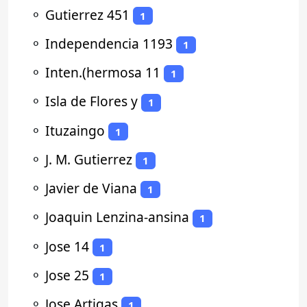
⚬
Gutierrez 451
1
⚬
Independencia 1193
1
⚬
Inten.(hermosa 11
1
⚬
Isla de Flores y
1
⚬
Ituzaingo
1
⚬
J. M. Gutierrez
1
⚬
Javier de Viana
1
⚬
Joaquin Lenzina-ansina
1
⚬
Jose 14
1
⚬
Jose 25
1
⚬
Jose Artigas
1