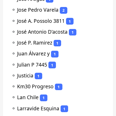
⚬
Jose Pedro Varela
2
⚬
José A. Possolo 3811
1
⚬
José Antonio D'acosta
1
⚬
José P. Ramirez
1
⚬
Juan Álvarez y
1
⚬
Julian P 7445
1
⚬
Justicia
1
⚬
Km30 Progreso
1
⚬
Lan Chile
1
⚬
Larravide Esquina
1