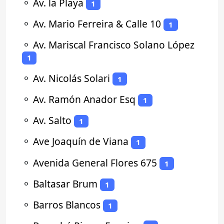
⚬
Av. la Playa
1
⚬
Av. Mario Ferreira & Calle 10
1
⚬
Av. Mariscal Francisco Solano López
1
⚬
Av. Nicolás Solari
1
⚬
Av. Ramón Anador Esq
1
⚬
Av. Salto
1
⚬
Ave Joaquín de Viana
1
⚬
Avenida General Flores 675
1
⚬
Baltasar Brum
1
⚬
Barros Blancos
1