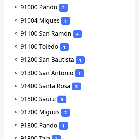
⚬
91000 Pando
2
⚬
91004 Migues
1
⚬
91100 San Ramón
4
⚬
91100 Toledo
1
⚬
91200 San Bautista
1
⚬
91300 San Antonio
1
⚬
91400 Santa Rosa
3
⚬
91500 Sauce
5
⚬
91700 Migues
2
⚬
91800 Pando
1
⚬
91800 Tala
3