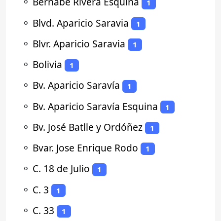
⚬
Bernabé Rivera Esquina
1
⚬
Blvd. Aparicio Saravia
1
⚬
Blvr. Aparicio Saravia
1
⚬
Bolivia
1
⚬
Bv. Aparicio Saravía
1
⚬
Bv. Aparicio Saravía Esquina
1
⚬
Bv. José Batlle y Ordóñez
1
⚬
Bvar. Jose Enrique Rodo
1
⚬
C. 18 de Julio
1
⚬
C. 3
1
⚬
C. 33
1