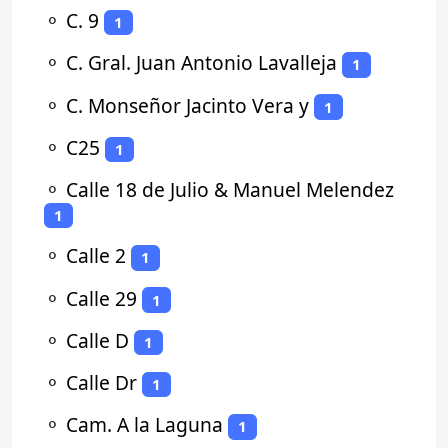
⚬
C. 9
1
⚬
C. Gral. Juan Antonio Lavalleja
1
⚬
C. Monseñor Jacinto Vera y
1
⚬
C25
1
⚬
Calle 18 de Julio & Manuel Melendez
1
⚬
Calle 2
1
⚬
Calle 29
1
⚬
Calle D
1
⚬
Calle Dr
1
⚬
Cam. A la Laguna
1