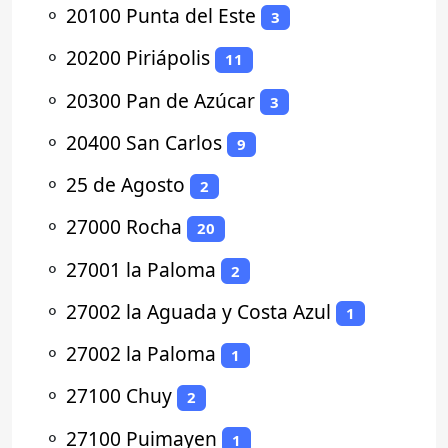
⚬
20100 Punta del Este
3
⚬
20200 Piriápolis
11
⚬
20300 Pan de Azúcar
3
⚬
20400 San Carlos
9
⚬
25 de Agosto
2
⚬
27000 Rocha
20
⚬
27001 la Paloma
2
⚬
27002 la Aguada y Costa Azul
1
⚬
27002 la Paloma
1
⚬
27100 Chuy
2
⚬
27100 Puimayen
1