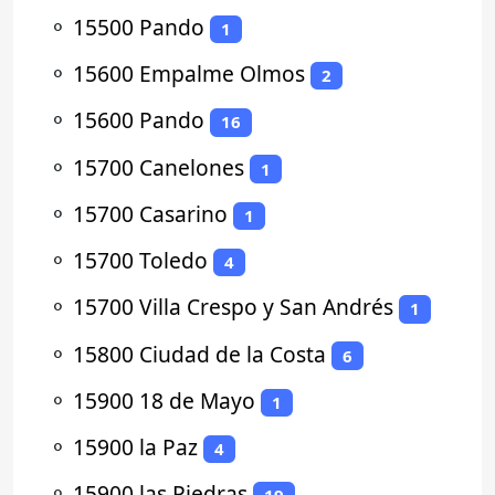
⚬
15500 Pando
1
⚬
15600 Empalme Olmos
2
⚬
15600 Pando
16
⚬
15700 Canelones
1
⚬
15700 Casarino
1
⚬
15700 Toledo
4
⚬
15700 Villa Crespo y San Andrés
1
⚬
15800 Ciudad de la Costa
6
⚬
15900 18 de Mayo
1
⚬
15900 la Paz
4
⚬
15900 las Piedras