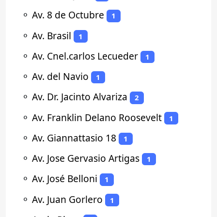
⚬
Av. 8 de Octubre
1
⚬
Av. Brasil
1
⚬
Av. Cnel.carlos Lecueder
1
⚬
Av. del Navio
1
⚬
Av. Dr. Jacinto Alvariza
2
⚬
Av. Franklin Delano Roosevelt
1
⚬
Av. Giannattasio 18
1
⚬
Av. Jose Gervasio Artigas
1
⚬
Av. José Belloni
1
⚬
Av. Juan Gorlero
1