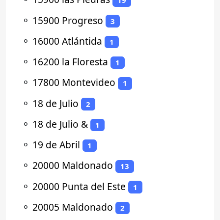
19
⚬
15900 Progreso
3
⚬
16000 Atlántida
1
⚬
16200 la Floresta
1
⚬
17800 Montevideo
1
⚬
18 de Julio
2
⚬
18 de Julio &
1
⚬
19 de Abril
1
⚬
20000 Maldonado
13
⚬
20000 Punta del Este
1
⚬
20005 Maldonado
2