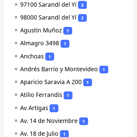
⚬
97100 Sarandí del Yí
3
⚬
98000 Sarandí del Yí
2
⚬
Agustín Muñoz
1
⚬
Almagro 3498
1
⚬
Anchoas
1
⚬
Andrés Barrio y Montevideo
1
⚬
Aparicio Saravia A 200
1
⚬
Atilio Ferrandis
1
⚬
Av Artigas
1
⚬
Av. 14 de Noviembre
1
⚬
Av. 18 de Julio
1