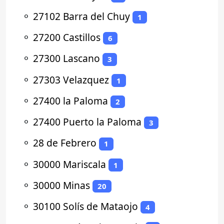
⚬
27102 Barra del Chuy
1
⚬
27200 Castillos
6
⚬
27300 Lascano
3
⚬
27303 Velazquez
1
⚬
27400 la Paloma
2
⚬
27400 Puerto la Paloma
3
⚬
28 de Febrero
1
⚬
30000 Mariscala
1
⚬
30000 Minas
20
⚬
30100 Solís de Mataojo
4