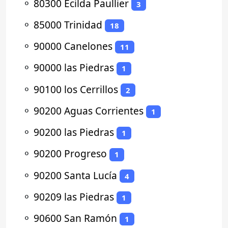
⚬
80300 Ecilda Paullier
3
⚬
85000 Trinidad
18
⚬
90000 Canelones
11
⚬
90000 las Piedras
1
⚬
90100 los Cerrillos
2
⚬
90200 Aguas Corrientes
1
⚬
90200 las Piedras
1
⚬
90200 Progreso
1
⚬
90200 Santa Lucía
4
⚬
90209 las Piedras
1
⚬
90600 San Ramón
1