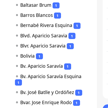
⚬
Baltasar Brum
1
⚬
Barros Blancos
1
⚬
Bernabé Rivera Esquina
1
⚬
Blvd. Aparicio Saravia
1
⚬
Blvr. Aparicio Saravia
1
⚬
Bolivia
1
⚬
Bv. Aparicio Saravía
1
⚬
Bv. Aparicio Saravía Esquina
1
⚬
Bv. José Batlle y Ordóñez
1
⚬
Bvar. Jose Enrique Rodo
1