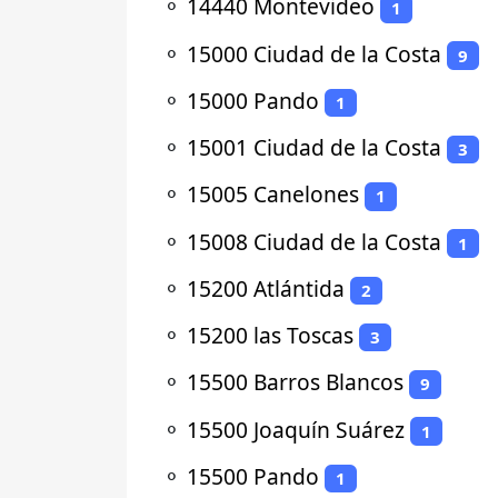
⚬
14440 Montevideo
1
⚬
15000 Ciudad de la Costa
9
⚬
15000 Pando
1
⚬
15001 Ciudad de la Costa
3
⚬
15005 Canelones
1
⚬
15008 Ciudad de la Costa
1
⚬
15200 Atlántida
2
⚬
15200 las Toscas
3
⚬
15500 Barros Blancos
9
⚬
15500 Joaquín Suárez
1
⚬
15500 Pando
1