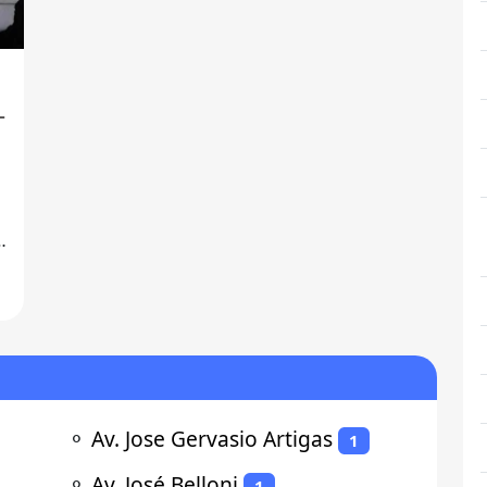
-
,
⚬
Av. Jose Gervasio Artigas
1
⚬
Av. José Belloni
1