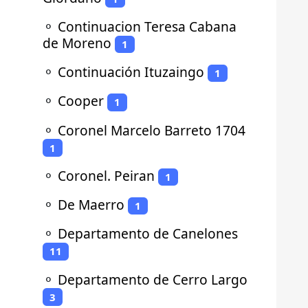
⚬
Continuacion Teresa Cabana
de Moreno
1
⚬
Continuación Ituzaingo
1
⚬
Cooper
1
⚬
Coronel Marcelo Barreto 1704
1
⚬
Coronel. Peiran
1
⚬
De Maerro
1
⚬
Departamento de Canelones
11
⚬
Departamento de Cerro Largo
3