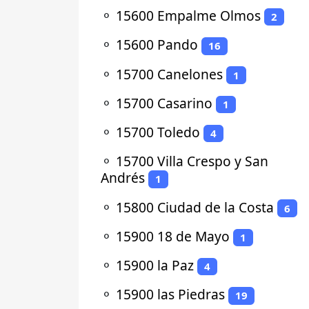
⚬
15600 Empalme Olmos
2
⚬
15600 Pando
16
⚬
15700 Canelones
1
⚬
15700 Casarino
1
⚬
15700 Toledo
4
⚬
15700 Villa Crespo y San
Andrés
1
⚬
15800 Ciudad de la Costa
6
⚬
15900 18 de Mayo
1
⚬
15900 la Paz
4
⚬
15900 las Piedras
19