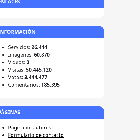
ENLACES
INFORMACIÓN
Servicios:
26.444
Imágenes:
60.870
Videos:
0
Visitas:
50.445.120
Votos:
3.444.477
Comentarios:
185.395
PÁGINAS
Página de autores
Formulario de contacto