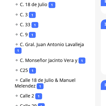
⚬
C. 18 de Julio
1
⚬
C. 3
1
⚬
C. 33
1
⚬
C. 9
1
⚬
C. Gral. Juan Antonio Lavalleja
1
⚬
C. Monseñor Jacinto Vera y
1
⚬
C25
1
⚬
Calle 18 de Julio & Manuel
Melendez
1
⚬
Calle 2
1
⚬
Calle 29