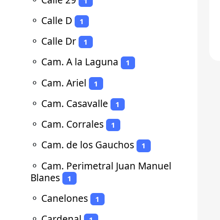
1
⚬
Calle D
1
⚬
Calle Dr
1
⚬
Cam. A la Laguna
1
⚬
Cam. Ariel
1
⚬
Cam. Casavalle
1
⚬
Cam. Corrales
1
⚬
Cam. de los Gauchos
1
⚬
Cam. Perimetral Juan Manuel
Blanes
1
⚬
Canelones
1
⚬
Cardenal
1