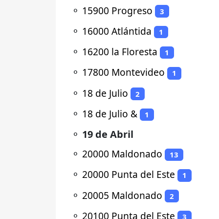
⚬
15900 Progreso
3
⚬
16000 Atlántida
1
⚬
16200 la Floresta
1
⚬
17800 Montevideo
1
⚬
18 de Julio
2
⚬
18 de Julio &
1
⚬
19 de Abril
⚬
20000 Maldonado
13
⚬
20000 Punta del Este
1
⚬
20005 Maldonado
2
⚬
20100 Punta del Este
3