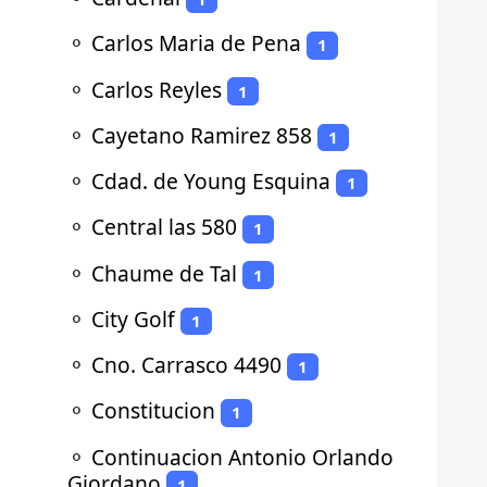
⚬
Carlos Maria de Pena
1
⚬
Carlos Reyles
1
⚬
Cayetano Ramirez 858
1
⚬
Cdad. de Young Esquina
1
⚬
Central las 580
1
⚬
Chaume de Tal
1
⚬
City Golf
1
⚬
Cno. Carrasco 4490
1
⚬
Constitucion
1
⚬
Continuacion Antonio Orlando
Giordano
1