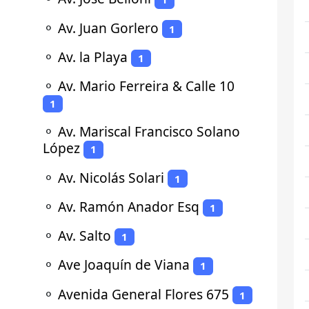
⚬
Av. Juan Gorlero
1
⚬
Av. la Playa
1
⚬
Av. Mario Ferreira & Calle 10
1
⚬
Av. Mariscal Francisco Solano
López
1
⚬
Av. Nicolás Solari
1
⚬
Av. Ramón Anador Esq
1
⚬
Av. Salto
1
⚬
Ave Joaquín de Viana
1
⚬
Avenida General Flores 675
1