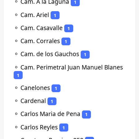
⚬
Cam. A la Laguna
1
⚬
Cam. Ariel
1
⚬
Cam. Casavalle
1
⚬
Cam. Corrales
1
⚬
Cam. de los Gauchos
1
⚬
Cam. Perimetral Juan Manuel Blanes
1
⚬
Canelones
1
⚬
Cardenal
1
⚬
Carlos Maria de Pena
1
⚬
Carlos Reyles
1