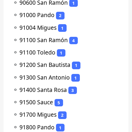
⚬
90600 San Ramón
1
⚬
91000 Pando
2
⚬
91004 Migues
1
⚬
91100 San Ramón
4
⚬
91100 Toledo
1
⚬
91200 San Bautista
1
⚬
91300 San Antonio
1
⚬
91400 Santa Rosa
3
⚬
91500 Sauce
5
⚬
91700 Migues
2
⚬
91800 Pando
1