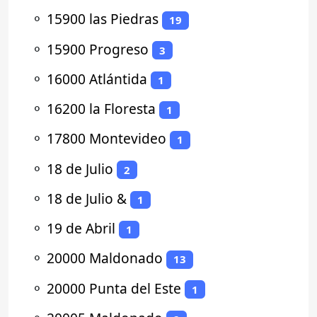
⚬
15900 las Piedras
19
⚬
15900 Progreso
3
⚬
16000 Atlántida
1
⚬
16200 la Floresta
1
⚬
17800 Montevideo
1
⚬
18 de Julio
2
⚬
18 de Julio &
1
⚬
19 de Abril
1
⚬
20000 Maldonado
13
⚬
20000 Punta del Este
1