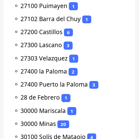
⚬
27100 Puimayen
1
⚬
27102 Barra del Chuy
1
⚬
27200 Castillos
6
⚬
27300 Lascano
3
⚬
27303 Velazquez
1
⚬
27400 la Paloma
2
⚬
27400 Puerto la Paloma
3
⚬
28 de Febrero
1
⚬
30000 Mariscala
1
⚬
30000 Minas
20
⚬
30100 Solís de Mataojo
4