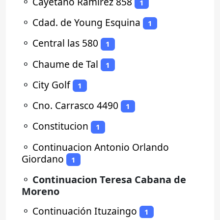
⚬
Cayetano Ramirez 858
1
⚬
Cdad. de Young Esquina
1
⚬
Central las 580
1
⚬
Chaume de Tal
1
⚬
City Golf
1
⚬
Cno. Carrasco 4490
1
⚬
Constitucion
1
⚬
Continuacion Antonio Orlando
Giordano
1
⚬
Continuacion Teresa Cabana de
Moreno
⚬
Continuación Ituzaingo
1