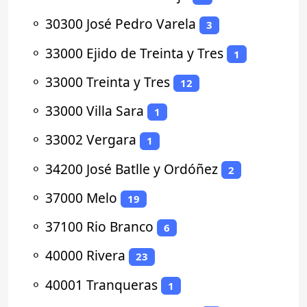
⚬
30300 José Pedro Varela
3
⚬
33000 Ejido de Treinta y Tres
1
⚬
33000 Treinta y Tres
12
⚬
33000 Villa Sara
1
⚬
33002 Vergara
1
⚬
34200 José Batlle y Ordóñez
2
⚬
37000 Melo
19
⚬
37100 Rio Branco
6
⚬
40000 Rivera
23
⚬
40001 Tranqueras
1