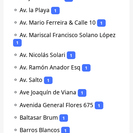
⚬
Av. la Playa
1
⚬
Av. Mario Ferreira & Calle 10
1
⚬
Av. Mariscal Francisco Solano López
1
⚬
Av. Nicolás Solari
1
⚬
Av. Ramón Anador Esq
1
⚬
Av. Salto
1
⚬
Ave Joaquín de Viana
1
⚬
Avenida General Flores 675
1
⚬
Baltasar Brum
1
⚬
Barros Blancos
1