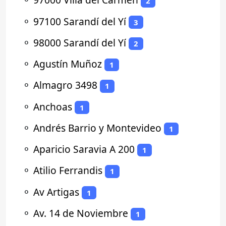
2
⚬
97100 Sarandí del Yí
3
⚬
98000 Sarandí del Yí
2
⚬
Agustín Muñoz
1
⚬
Almagro 3498
1
⚬
Anchoas
1
⚬
Andrés Barrio y Montevideo
1
⚬
Aparicio Saravia A 200
1
⚬
Atilio Ferrandis
1
⚬
Av Artigas
1
⚬
Av. 14 de Noviembre
1