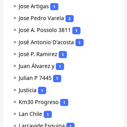
⚬
Jose Artigas
1
⚬
Jose Pedro Varela
2
⚬
José A. Possolo 3811
1
⚬
José Antonio D'acosta
1
⚬
José P. Ramirez
1
⚬
Juan Álvarez y
1
⚬
Julian P 7445
1
⚬
Justicia
1
⚬
Km30 Progreso
1
⚬
Lan Chile
1
⚬
Larravide Esquina
1