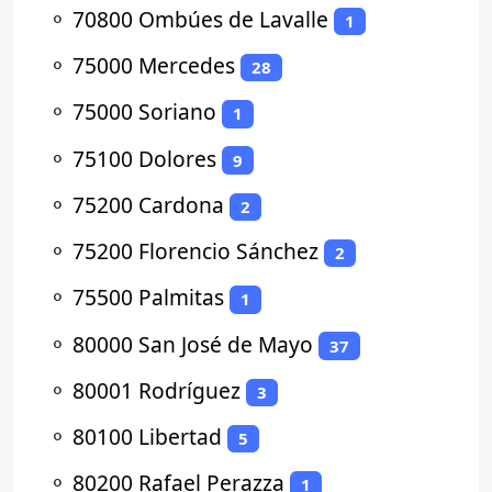
⚬
70800 Ombúes de Lavalle
1
⚬
75000 Mercedes
28
⚬
75000 Soriano
1
⚬
75100 Dolores
9
⚬
75200 Cardona
2
⚬
75200 Florencio Sánchez
2
⚬
75500 Palmitas
1
⚬
80000 San José de Mayo
37
⚬
80001 Rodríguez
3
⚬
80100 Libertad
5
⚬
80200 Rafael Perazza
1