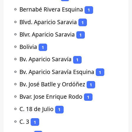
⚬
Bernabé Rivera Esquina
1
⚬
Blvd. Aparicio Saravia
1
⚬
Blvr. Aparicio Saravia
1
⚬
Bolivia
1
⚬
Bv. Aparicio Saravía
1
⚬
Bv. Aparicio Saravía Esquina
1
⚬
Bv. José Batlle y Ordóñez
1
⚬
Bvar. Jose Enrique Rodo
1
⚬
C. 18 de Julio
1
⚬
C. 3
1