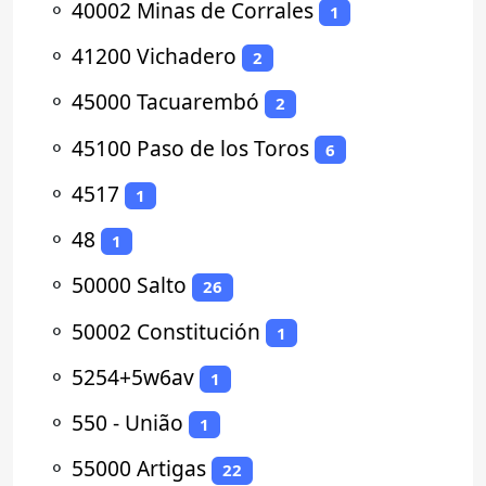
⚬
40002 Minas de Corrales
1
⚬
41200 Vichadero
2
⚬
45000 Tacuarembó
2
⚬
45100 Paso de los Toros
6
⚬
4517
1
⚬
48
1
⚬
50000 Salto
26
⚬
50002 Constitución
1
⚬
5254+5w6av
1
⚬
550 - União
1
⚬
55000 Artigas
22