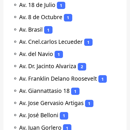
⚬
Av. 18 de Julio
1
⚬
Av. 8 de Octubre
1
⚬
Av. Brasil
1
⚬
Av. Cnel.carlos Lecueder
1
⚬
Av. del Navio
1
⚬
Av. Dr. Jacinto Alvariza
2
⚬
Av. Franklin Delano Roosevelt
1
⚬
Av. Giannattasio 18
1
⚬
Av. Jose Gervasio Artigas
1
⚬
Av. José Belloni
1
⚬
Av. Juan Gorlero
1