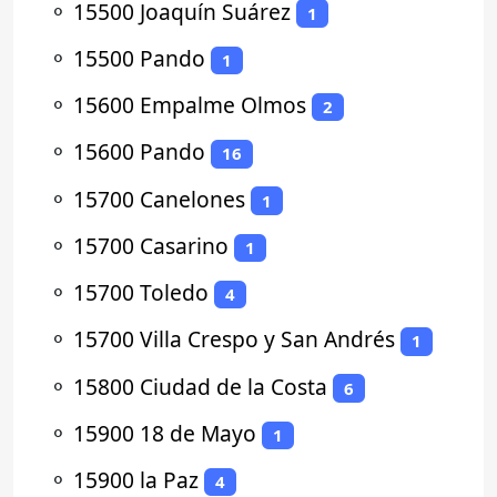
⚬
15500 Joaquín Suárez
1
⚬
15500 Pando
1
⚬
15600 Empalme Olmos
2
⚬
15600 Pando
16
⚬
15700 Canelones
1
⚬
15700 Casarino
1
⚬
15700 Toledo
4
⚬
15700 Villa Crespo y San Andrés
1
⚬
15800 Ciudad de la Costa
6
⚬
15900 18 de Mayo
1
⚬
15900 la Paz
4