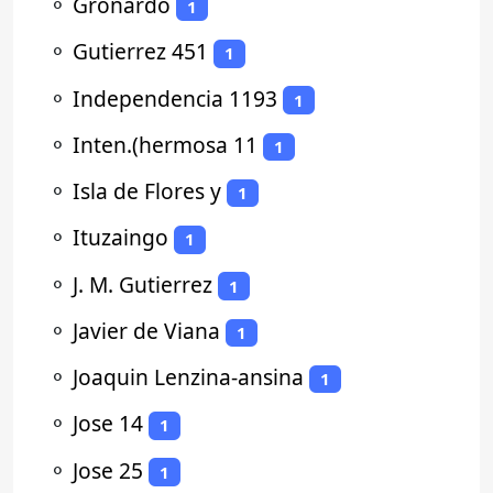
⚬
Gronardo
1
⚬
Gutierrez 451
1
⚬
Independencia 1193
1
⚬
Inten.(hermosa 11
1
⚬
Isla de Flores y
1
⚬
Ituzaingo
1
⚬
J. M. Gutierrez
1
⚬
Javier de Viana
1
⚬
Joaquin Lenzina-ansina
1
⚬
Jose 14
1
⚬
Jose 25
1