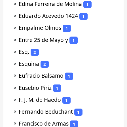
⚬
Edina Ferreira de Molina
1
⚬
Eduardo Acevedo 1424
1
⚬
Empalme Olmos
1
⚬
Entre 25 de Mayo y
1
⚬
Esq.
2
⚬
Esquina
2
⚬
Eufracio Balsamo
1
⚬
Eusebio Piriz
1
⚬
F. J. M. de Haedo
1
⚬
Fernando Beduchant
1
⚬
Francisco de Armas
1