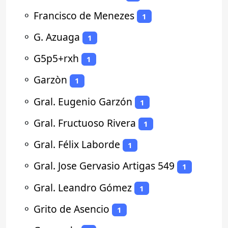
⚬
Francisco de Menezes
1
⚬
G. Azuaga
1
⚬
G5p5+rxh
1
⚬
Garzòn
1
⚬
Gral. Eugenio Garzón
1
⚬
Gral. Fructuoso Rivera
1
⚬
Gral. Félix Laborde
1
⚬
Gral. Jose Gervasio Artigas 549
1
⚬
Gral. Leandro Gómez
1
⚬
Grito de Asencio
1