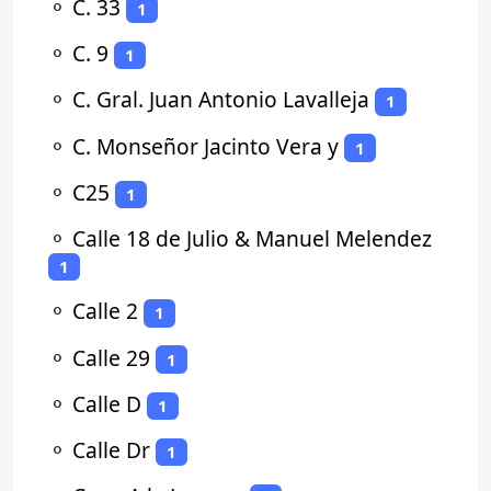
⚬
C. 33
1
⚬
C. 9
1
⚬
C. Gral. Juan Antonio Lavalleja
1
⚬
C. Monseñor Jacinto Vera y
1
⚬
C25
1
⚬
Calle 18 de Julio & Manuel Melendez
1
⚬
Calle 2
1
⚬
Calle 29
1
⚬
Calle D
1
⚬
Calle Dr
1