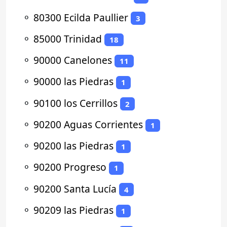
⚬
80300 Ecilda Paullier
3
⚬
85000 Trinidad
18
⚬
90000 Canelones
11
⚬
90000 las Piedras
1
⚬
90100 los Cerrillos
2
⚬
90200 Aguas Corrientes
1
⚬
90200 las Piedras
1
⚬
90200 Progreso
1
⚬
90200 Santa Lucía
4
⚬
90209 las Piedras
1