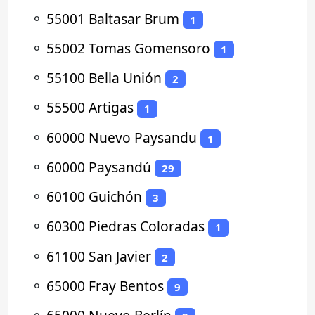
⚬
55001 Baltasar Brum
1
⚬
55002 Tomas Gomensoro
1
⚬
55100 Bella Unión
2
⚬
55500 Artigas
1
⚬
60000 Nuevo Paysandu
1
⚬
60000 Paysandú
29
⚬
60100 Guichón
3
⚬
60300 Piedras Coloradas
1
⚬
61100 San Javier
2
⚬
65000 Fray Bentos
9