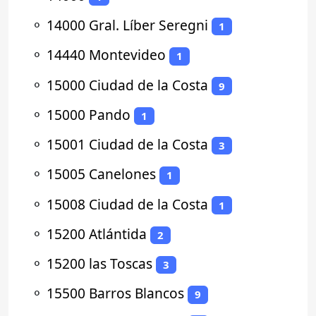
⚬
14000 Gral. Líber Seregni
1
⚬
14440 Montevideo
1
⚬
15000 Ciudad de la Costa
9
⚬
15000 Pando
1
⚬
15001 Ciudad de la Costa
3
⚬
15005 Canelones
1
⚬
15008 Ciudad de la Costa
1
⚬
15200 Atlántida
2
⚬
15200 las Toscas
3
⚬
15500 Barros Blancos
9