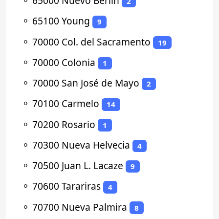
⚬
65000 Nuevo Berlín
2
⚬
65100 Young
9
⚬
70000 Col. del Sacramento
19
⚬
70000 Colonia
1
⚬
70000 San José de Mayo
2
⚬
70100 Carmelo
14
⚬
70200 Rosario
1
⚬
70300 Nueva Helvecia
4
⚬
70500 Juan L. Lacaze
9
⚬
70600 Tarariras
4
⚬
70700 Nueva Palmira
8