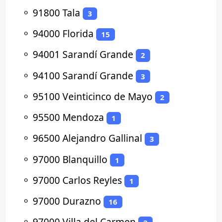
⚬
91800 Tala
3
⚬
94000 Florida
15
⚬
94001 Sarandí Grande
2
⚬
94100 Sarandí Grande
3
⚬
95100 Veinticinco de Mayo
2
⚬
95500 Mendoza
1
⚬
96500 Alejandro Gallinal
3
⚬
97000 Blanquillo
1
⚬
97000 Carlos Reyles
1
⚬
97000 Durazno
16
⚬
97000 Villa del Carmen