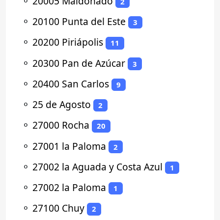
⚬
20005 Maldonado
2
⚬
20100 Punta del Este
3
⚬
20200 Piriápolis
11
⚬
20300 Pan de Azúcar
3
⚬
20400 San Carlos
9
⚬
25 de Agosto
2
⚬
27000 Rocha
20
⚬
27001 la Paloma
2
⚬
27002 la Aguada y Costa Azul
1
⚬
27002 la Paloma
1
⚬
27100 Chuy
2