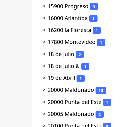
⚬
15900 Progreso
3
⚬
16000 Atlántida
1
⚬
16200 la Floresta
1
⚬
17800 Montevideo
1
⚬
18 de Julio
2
⚬
18 de Julio &
1
⚬
19 de Abril
1
⚬
20000 Maldonado
13
⚬
20000 Punta del Este
1
⚬
20005 Maldonado
2
⚬
20100 Punta del Este
3