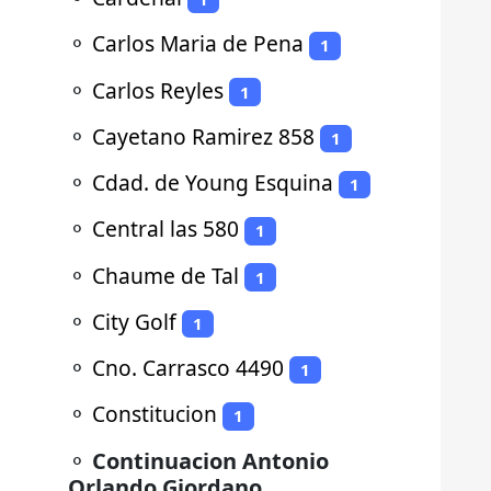
⚬
Carlos Maria de Pena
1
⚬
Carlos Reyles
1
⚬
Cayetano Ramirez 858
1
⚬
Cdad. de Young Esquina
1
⚬
Central las 580
1
⚬
Chaume de Tal
1
⚬
City Golf
1
⚬
Cno. Carrasco 4490
1
⚬
Constitucion
1
⚬
Continuacion Antonio
Orlando Giordano