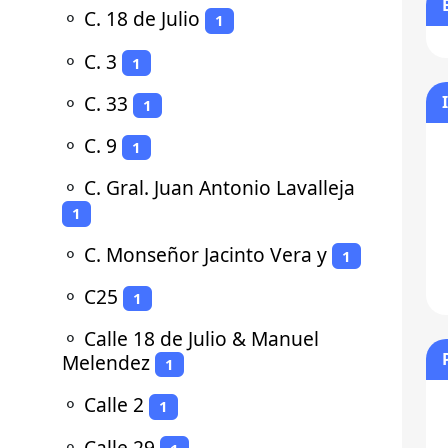
⚬
C. 18 de Julio
1
⚬
C. 3
1
⚬
C. 33
1
⚬
C. 9
1
⚬
C. Gral. Juan Antonio Lavalleja
1
⚬
C. Monseñor Jacinto Vera y
1
⚬
C25
1
⚬
Calle 18 de Julio & Manuel
Melendez
1
⚬
Calle 2
1
⚬
Calle 29