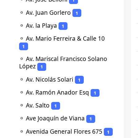
⚬
Av. Juan Gorlero
1
⚬
Av. la Playa
1
⚬
Av. Mario Ferreira & Calle 10
1
⚬
Av. Mariscal Francisco Solano
López
1
⚬
Av. Nicolás Solari
1
⚬
Av. Ramón Anador Esq
1
⚬
Av. Salto
1
⚬
Ave Joaquín de Viana
1
⚬
Avenida General Flores 675
1