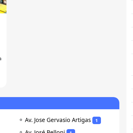
⚬
Av. Jose Gervasio Artigas
1
⚬
Av. José Belloni
1