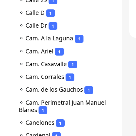
1
⚬
Calle D
1
⚬
Calle Dr
1
⚬
Cam. A la Laguna
1
⚬
Cam. Ariel
1
⚬
Cam. Casavalle
1
⚬
Cam. Corrales
1
⚬
Cam. de los Gauchos
1
⚬
Cam. Perimetral Juan Manuel
Blanes
1
⚬
Canelones
1
⚬
Cardenal
1