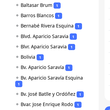
⚬
Baltasar Brum
1
⚬
Barros Blancos
1
⚬
Bernabé Rivera Esquina
1
⚬
Blvd. Aparicio Saravia
1
⚬
Blvr. Aparicio Saravia
1
⚬
Bolivia
1
⚬
Bv. Aparicio Saravía
1
⚬
Bv. Aparicio Saravía Esquina
1
⚬
Bv. José Batlle y Ordóñez
1
⚬
Bvar. Jose Enrique Rodo
1