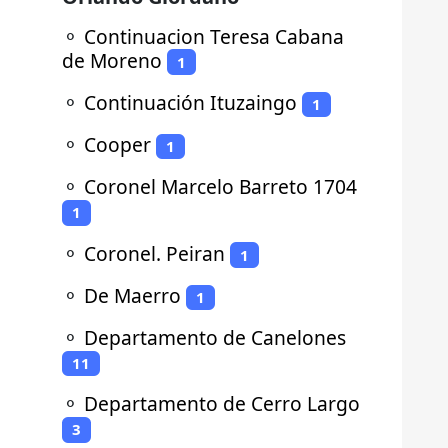
⚬
Continuacion Teresa Cabana
de Moreno
1
⚬
Continuación Ituzaingo
1
⚬
Cooper
1
⚬
Coronel Marcelo Barreto 1704
1
⚬
Coronel. Peiran
1
⚬
De Maerro
1
⚬
Departamento de Canelones
11
⚬
Departamento de Cerro Largo
3