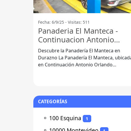
Fecha: 6/9/25 - Visitas: 511
Panaderia El Manteca -
Continuacion Antonio
Orlando Giordano
Descubre la Panadería El Manteca en
Durazno La Panadería El Manteca, ubicada
en Continuación Antonio Orlando
Giordano 97000, es un lugar emblemático
para
CATEGORÍAS
⚬
100 Esquina
1
⚬
10000 Montevideo
1