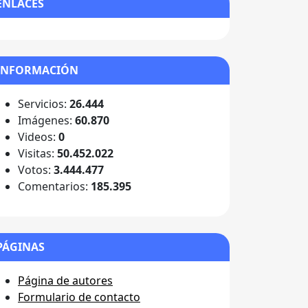
ENLACES
INFORMACIÓN
Servicios:
26.444
Imágenes:
60.870
Videos:
0
Visitas:
50.452.022
Votos:
3.444.477
Comentarios:
185.395
PÁGINAS
Página de autores
Formulario de contacto