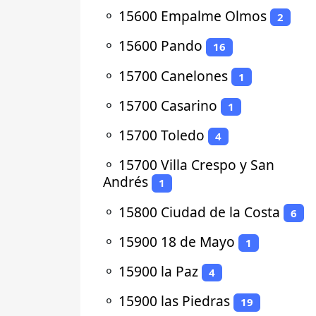
⚬
15600 Empalme Olmos
2
⚬
15600 Pando
16
⚬
15700 Canelones
1
⚬
15700 Casarino
1
⚬
15700 Toledo
4
⚬
15700 Villa Crespo y San
Andrés
1
⚬
15800 Ciudad de la Costa
6
⚬
15900 18 de Mayo
1
⚬
15900 la Paz
4
⚬
15900 las Piedras
19