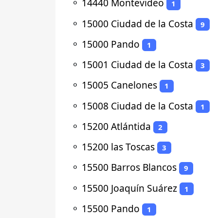
⚬
14440 Montevideo
1
⚬
15000 Ciudad de la Costa
9
⚬
15000 Pando
1
⚬
15001 Ciudad de la Costa
3
⚬
15005 Canelones
1
⚬
15008 Ciudad de la Costa
1
⚬
15200 Atlántida
2
⚬
15200 las Toscas
3
⚬
15500 Barros Blancos
9
⚬
15500 Joaquín Suárez
1
⚬
15500 Pando
1