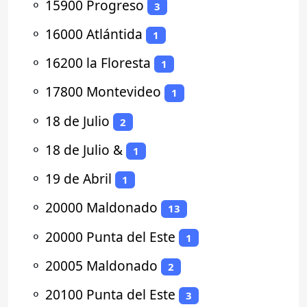
⚬
15900 Progreso
3
⚬
16000 Atlántida
1
⚬
16200 la Floresta
1
⚬
17800 Montevideo
1
⚬
18 de Julio
2
⚬
18 de Julio &
1
⚬
19 de Abril
1
⚬
20000 Maldonado
13
⚬
20000 Punta del Este
1
⚬
20005 Maldonado
2
⚬
20100 Punta del Este
3