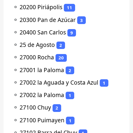
⚬
20200 Piriápolis
11
⚬
20300 Pan de Azúcar
3
⚬
20400 San Carlos
9
⚬
25 de Agosto
2
⚬
27000 Rocha
20
⚬
27001 la Paloma
2
⚬
27002 la Aguada y Costa Azul
1
⚬
27002 la Paloma
1
⚬
27100 Chuy
2
⚬
27100 Puimayen
1
⚬
27102 Barra del Chuy
1