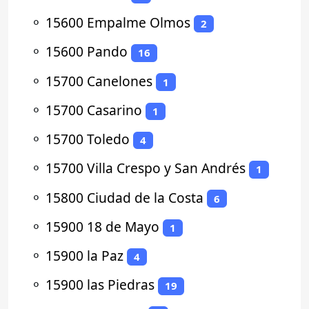
⚬
15600 Empalme Olmos
2
⚬
15600 Pando
16
⚬
15700 Canelones
1
⚬
15700 Casarino
1
⚬
15700 Toledo
4
⚬
15700 Villa Crespo y San Andrés
1
⚬
15800 Ciudad de la Costa
6
⚬
15900 18 de Mayo
1
⚬
15900 la Paz
4
⚬
15900 las Piedras
19