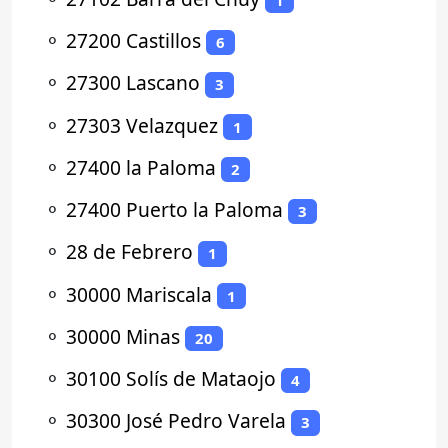
⚬
27200 Castillos
6
⚬
27300 Lascano
3
⚬
27303 Velazquez
1
⚬
27400 la Paloma
2
⚬
27400 Puerto la Paloma
3
⚬
28 de Febrero
1
⚬
30000 Mariscala
1
⚬
30000 Minas
20
⚬
30100 Solís de Mataojo
4
⚬
30300 José Pedro Varela
3