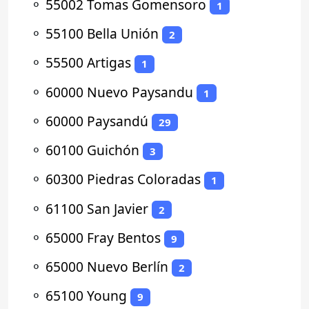
⚬
55002 Tomas Gomensoro
1
⚬
55100 Bella Unión
2
⚬
55500 Artigas
1
⚬
60000 Nuevo Paysandu
1
⚬
60000 Paysandú
29
⚬
60100 Guichón
3
⚬
60300 Piedras Coloradas
1
⚬
61100 San Javier
2
⚬
65000 Fray Bentos
9
⚬
65000 Nuevo Berlín
2
⚬
65100 Young
9