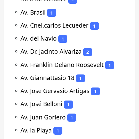
⚬
Av. Brasil
1
⚬
Av. Cnel.carlos Lecueder
1
⚬
Av. del Navio
1
⚬
Av. Dr. Jacinto Alvariza
2
⚬
Av. Franklin Delano Roosevelt
1
⚬
Av. Giannattasio 18
1
⚬
Av. Jose Gervasio Artigas
1
⚬
Av. José Belloni
1
⚬
Av. Juan Gorlero
1
⚬
Av. la Playa
1