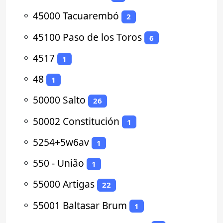
⚬
45000 Tacuarembó
2
⚬
45100 Paso de los Toros
6
⚬
4517
1
⚬
48
1
⚬
50000 Salto
26
⚬
50002 Constitución
1
⚬
5254+5w6av
1
⚬
550 - União
1
⚬
55000 Artigas
22
⚬
55001 Baltasar Brum
1