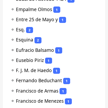
⚬
Empalme Olmos
1
⚬
Entre 25 de Mayo y
1
⚬
Esq.
2
⚬
Esquina
2
⚬
Eufracio Balsamo
1
⚬
Eusebio Piriz
1
⚬
F. J. M. de Haedo
1
⚬
Fernando Beduchant
1
⚬
Francisco de Armas
1
⚬
Francisco de Menezes
1