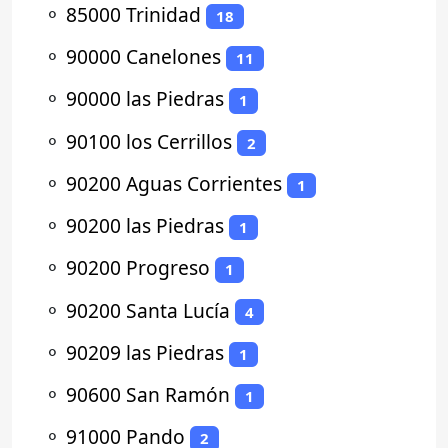
⚬
85000 Trinidad
18
⚬
90000 Canelones
11
⚬
90000 las Piedras
1
⚬
90100 los Cerrillos
2
⚬
90200 Aguas Corrientes
1
⚬
90200 las Piedras
1
⚬
90200 Progreso
1
⚬
90200 Santa Lucía
4
⚬
90209 las Piedras
1
⚬
90600 San Ramón
1
⚬
91000 Pando
2