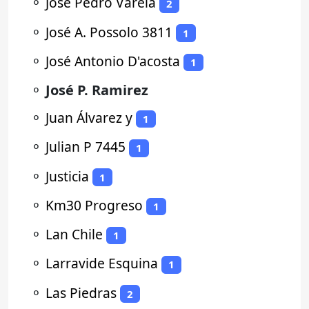
⚬
Jose Pedro Varela
2
⚬
José A. Possolo 3811
1
⚬
José Antonio D'acosta
1
⚬
José P. Ramirez
⚬
Juan Álvarez y
1
⚬
Julian P 7445
1
⚬
Justicia
1
⚬
Km30 Progreso
1
⚬
Lan Chile
1
⚬
Larravide Esquina
1
⚬
Las Piedras
2