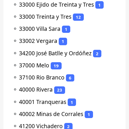
⚬
33000 Ejido de Treinta y Tres
1
⚬
33000 Treinta y Tres
12
⚬
33000 Villa Sara
1
⚬
33002 Vergara
1
⚬
34200 José Batlle y Ordóñez
2
⚬
37000 Melo
19
⚬
37100 Rio Branco
6
⚬
40000 Rivera
23
⚬
40001 Tranqueras
1
⚬
40002 Minas de Corrales
1
⚬
41200 Vichadero
2