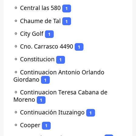
⚬
Central las 580
1
⚬
Chaume de Tal
1
⚬
City Golf
1
⚬
Cno. Carrasco 4490
1
⚬
Constitucion
1
⚬
Continuacion Antonio Orlando
Giordano
1
⚬
Continuacion Teresa Cabana de
Moreno
1
⚬
Continuación Ituzaingo
1
⚬
Cooper
1