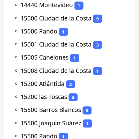
⚬
14440 Montevideo
1
⚬
15000 Ciudad de la Costa
9
⚬
15000 Pando
1
⚬
15001 Ciudad de la Costa
3
⚬
15005 Canelones
1
⚬
15008 Ciudad de la Costa
1
⚬
15200 Atlántida
2
⚬
15200 las Toscas
3
⚬
15500 Barros Blancos
9
⚬
15500 Joaquín Suárez
1
⚬
15500 Pando
1