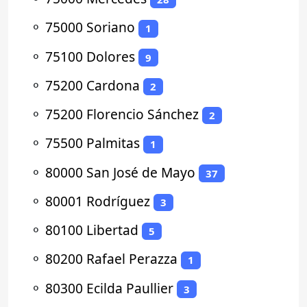
⚬
75000 Soriano
1
⚬
75100 Dolores
9
⚬
75200 Cardona
2
⚬
75200 Florencio Sánchez
2
⚬
75500 Palmitas
1
⚬
80000 San José de Mayo
37
⚬
80001 Rodríguez
3
⚬
80100 Libertad
5
⚬
80200 Rafael Perazza
1
⚬
80300 Ecilda Paullier
3