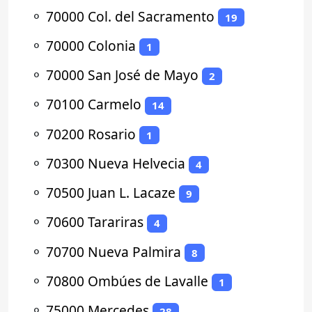
⚬
70000 Col. del Sacramento
19
⚬
70000 Colonia
1
⚬
70000 San José de Mayo
2
⚬
70100 Carmelo
14
⚬
70200 Rosario
1
⚬
70300 Nueva Helvecia
4
⚬
70500 Juan L. Lacaze
9
⚬
70600 Tarariras
4
⚬
70700 Nueva Palmira
8
⚬
70800 Ombúes de Lavalle
1
⚬
75000 Mercedes
28