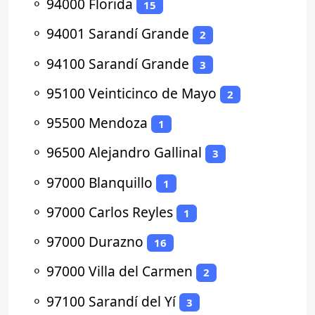
⚬
94000 Florida
15
⚬
94001 Sarandí Grande
2
⚬
94100 Sarandí Grande
3
⚬
95100 Veinticinco de Mayo
2
⚬
95500 Mendoza
1
⚬
96500 Alejandro Gallinal
3
⚬
97000 Blanquillo
1
⚬
97000 Carlos Reyles
1
⚬
97000 Durazno
16
⚬
97000 Villa del Carmen
2
⚬
97100 Sarandí del Yí
3