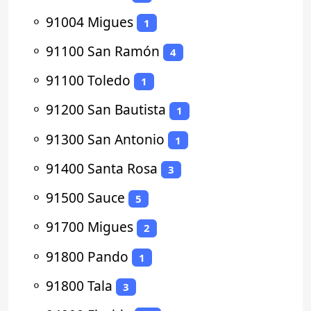
⚬
91004 Migues
1
⚬
91100 San Ramón
4
⚬
91100 Toledo
1
⚬
91200 San Bautista
1
⚬
91300 San Antonio
1
⚬
91400 Santa Rosa
3
⚬
91500 Sauce
5
⚬
91700 Migues
2
⚬
91800 Pando
1
⚬
91800 Tala
3