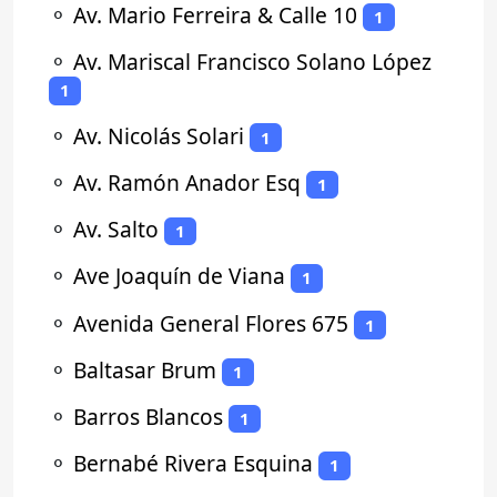
⚬
Av. Mario Ferreira & Calle 10
1
⚬
Av. Mariscal Francisco Solano López
1
⚬
Av. Nicolás Solari
1
⚬
Av. Ramón Anador Esq
1
⚬
Av. Salto
1
⚬
Ave Joaquín de Viana
1
⚬
Avenida General Flores 675
1
⚬
Baltasar Brum
1
⚬
Barros Blancos
1
⚬
Bernabé Rivera Esquina
1