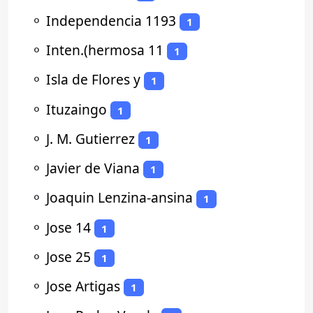
⚬
Independencia 1193
1
⚬
Inten.(hermosa 11
1
⚬
Isla de Flores y
1
⚬
Ituzaingo
1
⚬
J. M. Gutierrez
1
⚬
Javier de Viana
1
⚬
Joaquin Lenzina-ansina
1
⚬
Jose 14
1
⚬
Jose 25
1
⚬
Jose Artigas
1