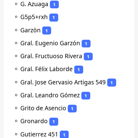
⚬
G. Azuaga
1
⚬
G5p5+rxh
1
⚬
Garzòn
1
⚬
Gral. Eugenio Garzón
1
⚬
Gral. Fructuoso Rivera
1
⚬
Gral. Félix Laborde
1
⚬
Gral. Jose Gervasio Artigas 549
1
⚬
Gral. Leandro Gómez
1
⚬
Grito de Asencio
1
⚬
Gronardo
1
⚬
Gutierrez 451
1