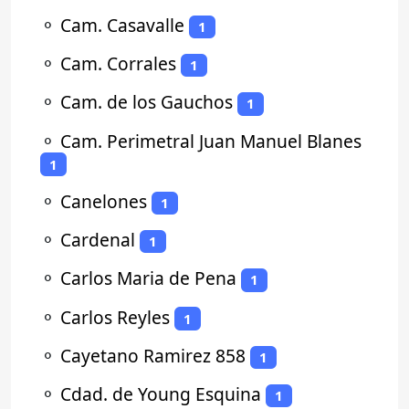
⚬
Cam. Casavalle
1
⚬
Cam. Corrales
1
⚬
Cam. de los Gauchos
1
⚬
Cam. Perimetral Juan Manuel Blanes
1
⚬
Canelones
1
⚬
Cardenal
1
⚬
Carlos Maria de Pena
1
⚬
Carlos Reyles
1
⚬
Cayetano Ramirez 858
1
⚬
Cdad. de Young Esquina
1