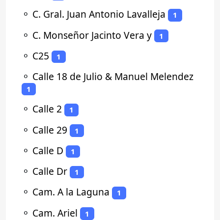
⚬
C. Gral. Juan Antonio Lavalleja
1
⚬
C. Monseñor Jacinto Vera y
1
⚬
C25
1
⚬
Calle 18 de Julio & Manuel Melendez
1
⚬
Calle 2
1
⚬
Calle 29
1
⚬
Calle D
1
⚬
Calle Dr
1
⚬
Cam. A la Laguna
1
⚬
Cam. Ariel
1