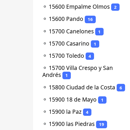
⚬
15600 Empalme Olmos
2
⚬
15600 Pando
16
⚬
15700 Canelones
1
⚬
15700 Casarino
1
⚬
15700 Toledo
4
⚬
15700 Villa Crespo y San
Andrés
1
⚬
15800 Ciudad de la Costa
6
⚬
15900 18 de Mayo
1
⚬
15900 la Paz
4
⚬
15900 las Piedras
19