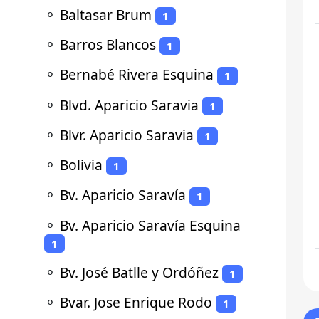
⚬
Baltasar Brum
1
⚬
Barros Blancos
1
⚬
Bernabé Rivera Esquina
1
⚬
Blvd. Aparicio Saravia
1
⚬
Blvr. Aparicio Saravia
1
⚬
Bolivia
1
⚬
Bv. Aparicio Saravía
1
⚬
Bv. Aparicio Saravía Esquina
1
⚬
Bv. José Batlle y Ordóñez
1
⚬
Bvar. Jose Enrique Rodo
1