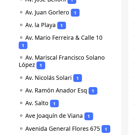
⚬
Av. Juan Gorlero
1
⚬
Av. la Playa
1
⚬
Av. Mario Ferreira & Calle 10
1
⚬
Av. Mariscal Francisco Solano
López
1
⚬
Av. Nicolás Solari
1
⚬
Av. Ramón Anador Esq
1
⚬
Av. Salto
1
⚬
Ave Joaquín de Viana
1
⚬
Avenida General Flores 675
1