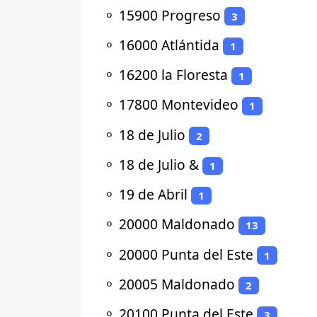
⚬
15900 Progreso
3
⚬
16000 Atlántida
1
⚬
16200 la Floresta
1
⚬
17800 Montevideo
1
⚬
18 de Julio
2
⚬
18 de Julio &
1
⚬
19 de Abril
1
⚬
20000 Maldonado
13
⚬
20000 Punta del Este
1
⚬
20005 Maldonado
2
⚬
20100 Punta del Este
3