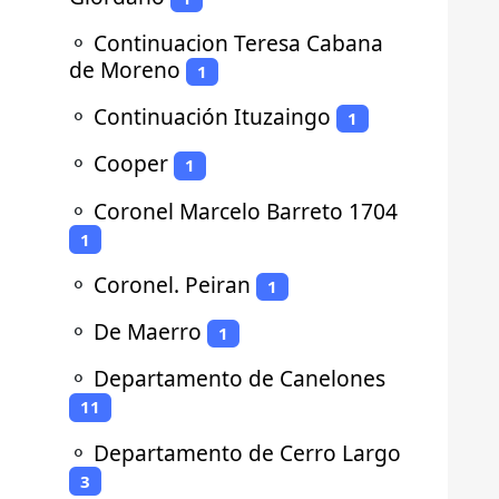
⚬
Continuacion Teresa Cabana
de Moreno
1
⚬
Continuación Ituzaingo
1
⚬
Cooper
1
⚬
Coronel Marcelo Barreto 1704
1
⚬
Coronel. Peiran
1
⚬
De Maerro
1
⚬
Departamento de Canelones
11
⚬
Departamento de Cerro Largo
3