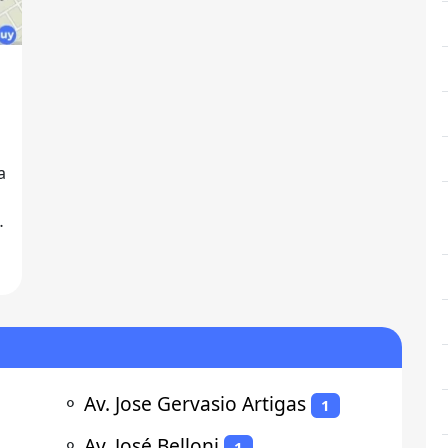
a
⚬
Av. Jose Gervasio Artigas
1
⚬
Av. José Belloni
1