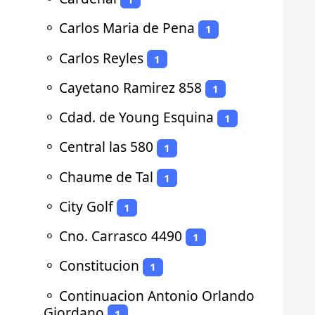
⚬
Carlos Maria de Pena
1
⚬
Carlos Reyles
1
⚬
Cayetano Ramirez 858
1
⚬
Cdad. de Young Esquina
1
⚬
Central las 580
1
⚬
Chaume de Tal
1
⚬
City Golf
1
⚬
Cno. Carrasco 4490
1
⚬
Constitucion
1
⚬
Continuacion Antonio Orlando
Giordano
1