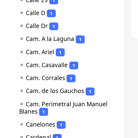
1
⚬
Calle D
1
⚬
Calle Dr
1
⚬
Cam. A la Laguna
1
⚬
Cam. Ariel
1
⚬
Cam. Casavalle
1
⚬
Cam. Corrales
1
⚬
Cam. de los Gauchos
1
⚬
Cam. Perimetral Juan Manuel
Blanes
1
⚬
Canelones
1
⚬
Cardenal
1