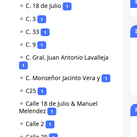
⚬
C. 18 de Julio
1
⚬
C. 3
1
⚬
C. 33
1
⚬
C. 9
1
⚬
C. Gral. Juan Antonio Lavalleja
1
⚬
C. Monseñor Jacinto Vera y
1
⚬
C25
1
⚬
Calle 18 de Julio & Manuel
Melendez
1
⚬
Calle 2
1
⚬
Calle 29