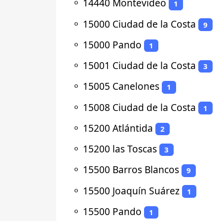
⚬
14440 Montevideo
1
⚬
15000 Ciudad de la Costa
9
⚬
15000 Pando
1
⚬
15001 Ciudad de la Costa
3
⚬
15005 Canelones
1
⚬
15008 Ciudad de la Costa
1
⚬
15200 Atlántida
2
⚬
15200 las Toscas
3
⚬
15500 Barros Blancos
9
⚬
15500 Joaquín Suárez
1
⚬
15500 Pando
1