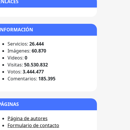
ENLACES
INFORMACIÓN
Servicios:
26.444
Imágenes:
60.870
Videos:
0
Visitas:
50.530.832
Votos:
3.444.477
Comentarios:
185.395
PÁGINAS
Página de autores
Formulario de contacto