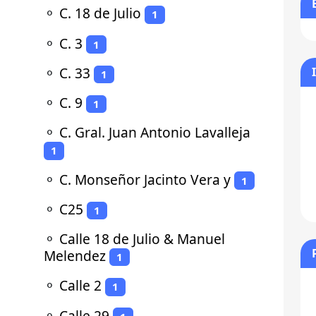
⚬
C. 18 de Julio
1
⚬
C. 3
1
⚬
C. 33
1
⚬
C. 9
1
⚬
C. Gral. Juan Antonio Lavalleja
1
⚬
C. Monseñor Jacinto Vera y
1
⚬
C25
1
⚬
Calle 18 de Julio & Manuel
Melendez
1
⚬
Calle 2
1
⚬
Calle 29