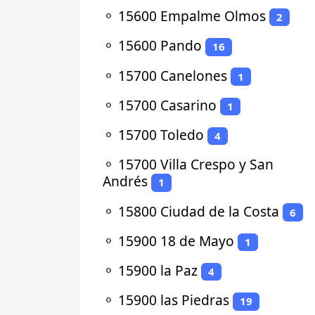
⚬
15600 Empalme Olmos
2
⚬
15600 Pando
16
⚬
15700 Canelones
1
⚬
15700 Casarino
1
⚬
15700 Toledo
4
⚬
15700 Villa Crespo y San
Andrés
1
⚬
15800 Ciudad de la Costa
6
⚬
15900 18 de Mayo
1
⚬
15900 la Paz
4
⚬
15900 las Piedras
19