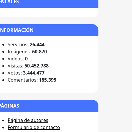
ENLACES
INFORMACIÓN
Servicios:
26.444
Imágenes:
60.870
Videos:
0
Visitas:
50.452.788
Votos:
3.444.477
Comentarios:
185.395
PÁGINAS
Página de autores
Formulario de contacto