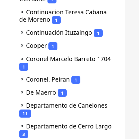
⚬
Continuacion Teresa Cabana
de Moreno
1
⚬
Continuación Ituzaingo
1
⚬
Cooper
1
⚬
Coronel Marcelo Barreto 1704
1
⚬
Coronel. Peiran
1
⚬
De Maerro
1
⚬
Departamento de Canelones
11
⚬
Departamento de Cerro Largo
3