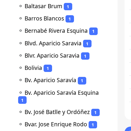
⚬
Baltasar Brum
1
⚬
Barros Blancos
1
⚬
Bernabé Rivera Esquina
1
⚬
Blvd. Aparicio Saravia
1
⚬
Blvr. Aparicio Saravia
1
⚬
Bolivia
1
⚬
Bv. Aparicio Saravía
1
⚬
Bv. Aparicio Saravía Esquina
1
⚬
Bv. José Batlle y Ordóñez
1
⚬
Bvar. Jose Enrique Rodo
1