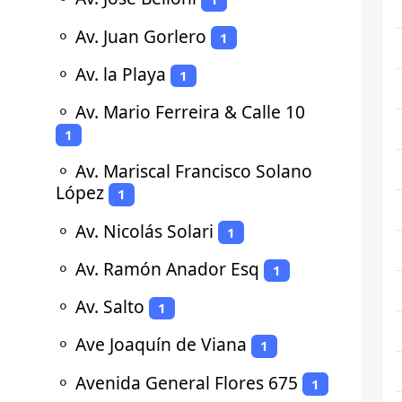
⚬
Av. Juan Gorlero
1
⚬
Av. la Playa
1
⚬
Av. Mario Ferreira & Calle 10
1
⚬
Av. Mariscal Francisco Solano
López
1
⚬
Av. Nicolás Solari
1
⚬
Av. Ramón Anador Esq
1
⚬
Av. Salto
1
⚬
Ave Joaquín de Viana
1
⚬
Avenida General Flores 675
1