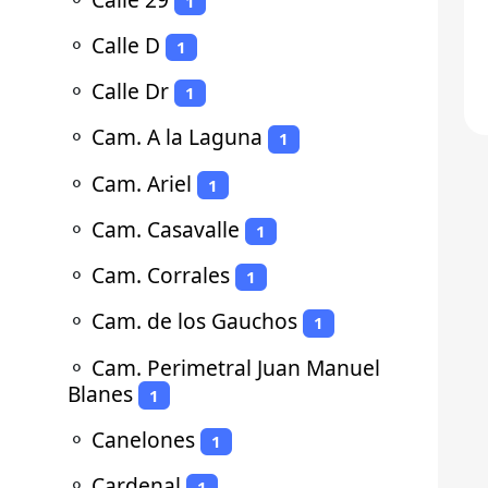
1
⚬
Calle D
1
⚬
Calle Dr
1
⚬
Cam. A la Laguna
1
⚬
Cam. Ariel
1
⚬
Cam. Casavalle
1
⚬
Cam. Corrales
1
⚬
Cam. de los Gauchos
1
⚬
Cam. Perimetral Juan Manuel
Blanes
1
⚬
Canelones
1
⚬
Cardenal
1