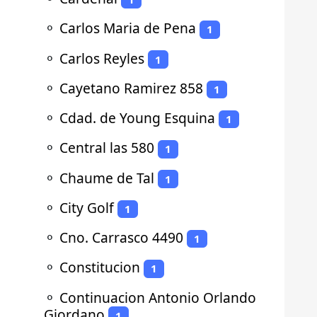
⚬
Carlos Maria de Pena
1
⚬
Carlos Reyles
1
⚬
Cayetano Ramirez 858
1
⚬
Cdad. de Young Esquina
1
⚬
Central las 580
1
⚬
Chaume de Tal
1
⚬
City Golf
1
⚬
Cno. Carrasco 4490
1
⚬
Constitucion
1
⚬
Continuacion Antonio Orlando
Giordano
1