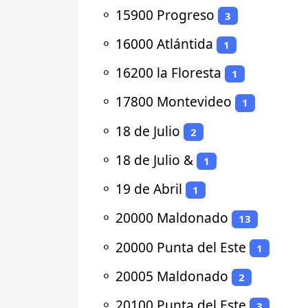
⚬
15900 Progreso
3
⚬
16000 Atlántida
1
⚬
16200 la Floresta
1
⚬
17800 Montevideo
1
⚬
18 de Julio
2
⚬
18 de Julio &
1
⚬
19 de Abril
1
⚬
20000 Maldonado
13
⚬
20000 Punta del Este
1
⚬
20005 Maldonado
2
⚬
20100 Punta del Este
3