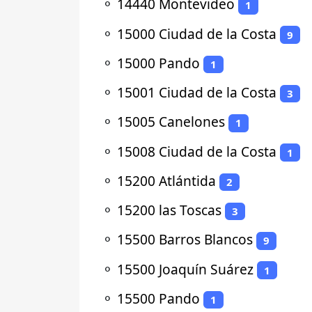
⚬
14440 Montevideo
1
⚬
15000 Ciudad de la Costa
9
⚬
15000 Pando
1
⚬
15001 Ciudad de la Costa
3
⚬
15005 Canelones
1
⚬
15008 Ciudad de la Costa
1
⚬
15200 Atlántida
2
⚬
15200 las Toscas
3
⚬
15500 Barros Blancos
9
⚬
15500 Joaquín Suárez
1
⚬
15500 Pando
1