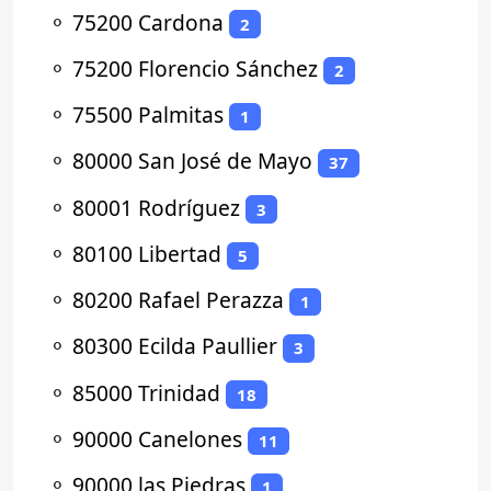
⚬
75200 Cardona
2
⚬
75200 Florencio Sánchez
2
⚬
75500 Palmitas
1
⚬
80000 San José de Mayo
37
⚬
80001 Rodríguez
3
⚬
80100 Libertad
5
⚬
80200 Rafael Perazza
1
⚬
80300 Ecilda Paullier
3
⚬
85000 Trinidad
18
⚬
90000 Canelones
11
⚬
90000 las Piedras
1