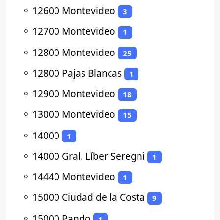
⚬
12600 Montevideo
3
⚬
12700 Montevideo
1
⚬
12800 Montevideo
25
⚬
12800 Pajas Blancas
1
⚬
12900 Montevideo
18
⚬
13000 Montevideo
15
⚬
14000
1
⚬
14000 Gral. Líber Seregni
1
⚬
14440 Montevideo
1
⚬
15000 Ciudad de la Costa
9
⚬
15000 Pando
1