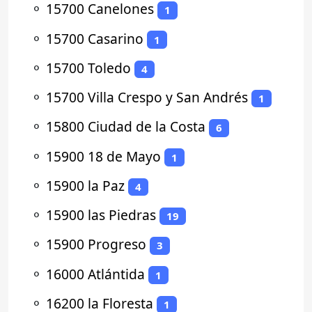
⚬
15700 Canelones
1
⚬
15700 Casarino
1
⚬
15700 Toledo
4
⚬
15700 Villa Crespo y San Andrés
1
⚬
15800 Ciudad de la Costa
6
⚬
15900 18 de Mayo
1
⚬
15900 la Paz
4
⚬
15900 las Piedras
19
⚬
15900 Progreso
3
⚬
16000 Atlántida
1
⚬
16200 la Floresta
1