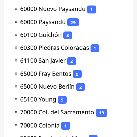
⚬
60000 Nuevo Paysandu
1
⚬
60000 Paysandú
29
⚬
60100 Guichón
3
⚬
60300 Piedras Coloradas
1
⚬
61100 San Javier
2
⚬
65000 Fray Bentos
9
⚬
65000 Nuevo Berlín
2
⚬
65100 Young
9
⚬
70000 Col. del Sacramento
19
⚬
70000 Colonia
1