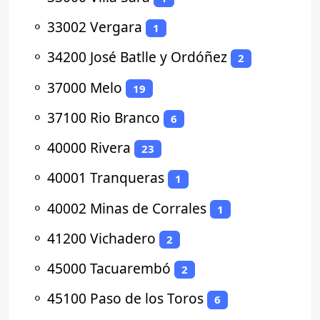
⚬
33002 Vergara
1
⚬
34200 José Batlle y Ordóñez
2
⚬
37000 Melo
19
⚬
37100 Rio Branco
6
⚬
40000 Rivera
23
⚬
40001 Tranqueras
1
⚬
40002 Minas de Corrales
1
⚬
41200 Vichadero
2
⚬
45000 Tacuarembó
2
⚬
45100 Paso de los Toros
6