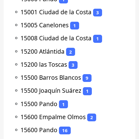
⚬
15001 Ciudad de la Costa
3
⚬
15005 Canelones
1
⚬
15008 Ciudad de la Costa
1
⚬
15200 Atlántida
2
⚬
15200 las Toscas
3
⚬
15500 Barros Blancos
9
⚬
15500 Joaquín Suárez
1
⚬
15500 Pando
1
⚬
15600 Empalme Olmos
2
⚬
15600 Pando
16