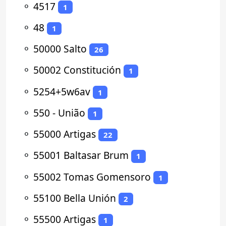
⚬
4517
1
⚬
48
1
⚬
50000 Salto
26
⚬
50002 Constitución
1
⚬
5254+5w6av
1
⚬
550 - União
1
⚬
55000 Artigas
22
⚬
55001 Baltasar Brum
1
⚬
55002 Tomas Gomensoro
1
⚬
55100 Bella Unión
2
⚬
55500 Artigas
1