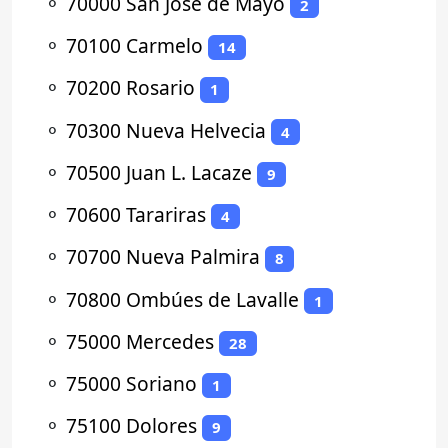
⚬
70000 San José de Mayo
2
⚬
70100 Carmelo
14
⚬
70200 Rosario
1
⚬
70300 Nueva Helvecia
4
⚬
70500 Juan L. Lacaze
9
⚬
70600 Tarariras
4
⚬
70700 Nueva Palmira
8
⚬
70800 Ombúes de Lavalle
1
⚬
75000 Mercedes
28
⚬
75000 Soriano
1
⚬
75100 Dolores
9