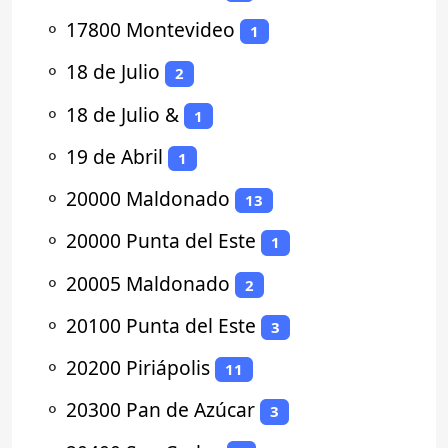
⚬
17800 Montevideo
1
⚬
18 de Julio
2
⚬
18 de Julio &
1
⚬
19 de Abril
1
⚬
20000 Maldonado
13
⚬
20000 Punta del Este
1
⚬
20005 Maldonado
2
⚬
20100 Punta del Este
3
⚬
20200 Piriápolis
11
⚬
20300 Pan de Azúcar
3