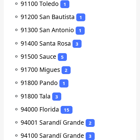
⚬
91100 Toledo
1
⚬
91200 San Bautista
1
⚬
91300 San Antonio
1
⚬
91400 Santa Rosa
3
⚬
91500 Sauce
5
⚬
91700 Migues
2
⚬
91800 Pando
1
⚬
91800 Tala
3
⚬
94000 Florida
15
⚬
94001 Sarandí Grande
2
⚬
94100 Sarandí Grande
3