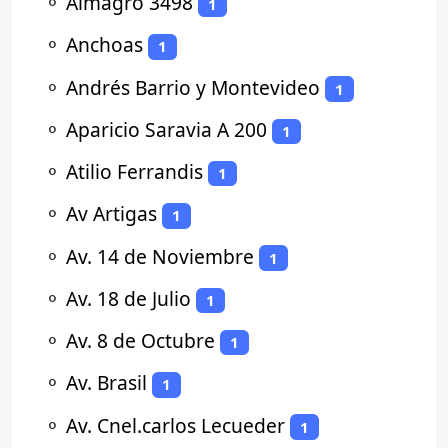
⚬
Almagro 3498
1
⚬
Anchoas
1
⚬
Andrés Barrio y Montevideo
1
⚬
Aparicio Saravia A 200
1
⚬
Atilio Ferrandis
1
⚬
Av Artigas
1
⚬
Av. 14 de Noviembre
1
⚬
Av. 18 de Julio
1
⚬
Av. 8 de Octubre
1
⚬
Av. Brasil
1
⚬
Av. Cnel.carlos Lecueder
1