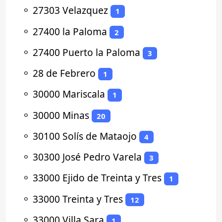
⚬
27303 Velazquez
1
⚬
27400 la Paloma
2
⚬
27400 Puerto la Paloma
3
⚬
28 de Febrero
1
⚬
30000 Mariscala
1
⚬
30000 Minas
20
⚬
30100 Solís de Mataojo
4
⚬
30300 José Pedro Varela
3
⚬
33000 Ejido de Treinta y Tres
1
⚬
33000 Treinta y Tres
12
⚬
33000 Villa Sara
1