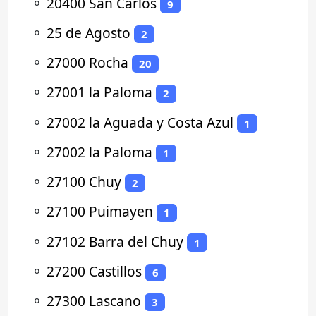
⚬
20400 San Carlos
9
⚬
25 de Agosto
2
⚬
27000 Rocha
20
⚬
27001 la Paloma
2
⚬
27002 la Aguada y Costa Azul
1
⚬
27002 la Paloma
1
⚬
27100 Chuy
2
⚬
27100 Puimayen
1
⚬
27102 Barra del Chuy
1
⚬
27200 Castillos
6
⚬
27300 Lascano
3