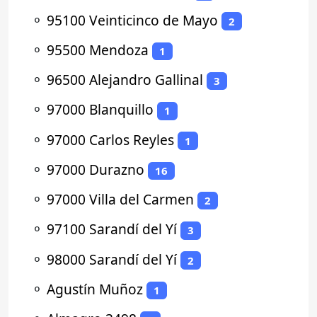
⚬
95100 Veinticinco de Mayo
2
⚬
95500 Mendoza
1
⚬
96500 Alejandro Gallinal
3
⚬
97000 Blanquillo
1
⚬
97000 Carlos Reyles
1
⚬
97000 Durazno
16
⚬
97000 Villa del Carmen
2
⚬
97100 Sarandí del Yí
3
⚬
98000 Sarandí del Yí
2
⚬
Agustín Muñoz
1