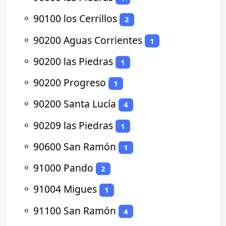
⚬
90100 los Cerrillos
2
⚬
90200 Aguas Corrientes
1
⚬
90200 las Piedras
1
⚬
90200 Progreso
1
⚬
90200 Santa Lucía
4
⚬
90209 las Piedras
1
⚬
90600 San Ramón
1
⚬
91000 Pando
2
⚬
91004 Migues
1
⚬
91100 San Ramón
4