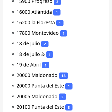
⚬
15900 Progreso
3
⚬
16000 Atlántida
1
⚬
16200 la Floresta
1
⚬
17800 Montevideo
1
⚬
18 de Julio
2
⚬
18 de Julio &
1
⚬
19 de Abril
1
⚬
20000 Maldonado
13
⚬
20000 Punta del Este
1
⚬
20005 Maldonado
2
⚬
20100 Punta del Este
3