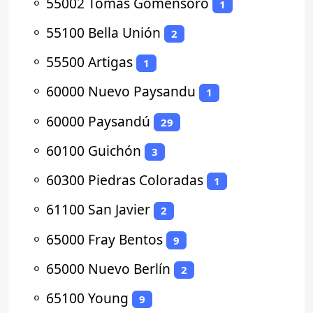
⚬
55002 Tomas Gomensoro
1
⚬
55100 Bella Unión
2
⚬
55500 Artigas
1
⚬
60000 Nuevo Paysandu
1
⚬
60000 Paysandú
29
⚬
60100 Guichón
3
⚬
60300 Piedras Coloradas
1
⚬
61100 San Javier
2
⚬
65000 Fray Bentos
9
⚬
65000 Nuevo Berlín
2
⚬
65100 Young
9