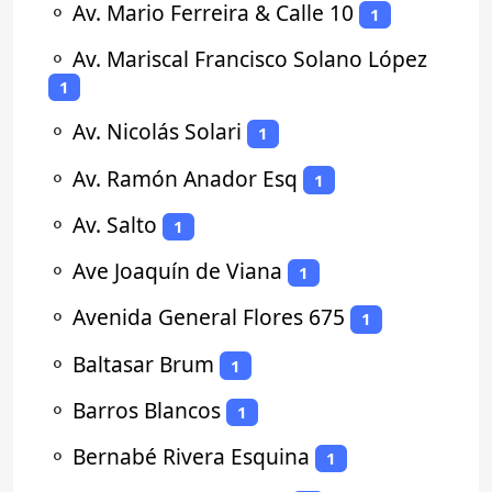
⚬
Av. Mario Ferreira & Calle 10
1
⚬
Av. Mariscal Francisco Solano López
1
⚬
Av. Nicolás Solari
1
⚬
Av. Ramón Anador Esq
1
⚬
Av. Salto
1
⚬
Ave Joaquín de Viana
1
⚬
Avenida General Flores 675
1
⚬
Baltasar Brum
1
⚬
Barros Blancos
1
⚬
Bernabé Rivera Esquina
1