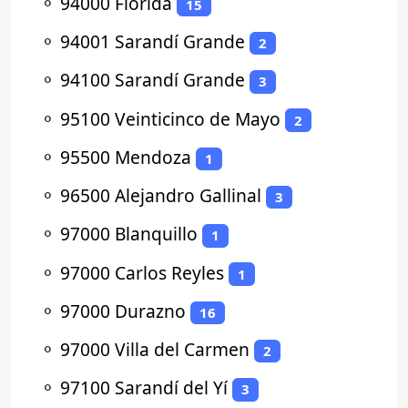
⚬
94000 Florida
15
⚬
94001 Sarandí Grande
2
⚬
94100 Sarandí Grande
3
⚬
95100 Veinticinco de Mayo
2
⚬
95500 Mendoza
1
⚬
96500 Alejandro Gallinal
3
⚬
97000 Blanquillo
1
⚬
97000 Carlos Reyles
1
⚬
97000 Durazno
16
⚬
97000 Villa del Carmen
2
⚬
97100 Sarandí del Yí
3