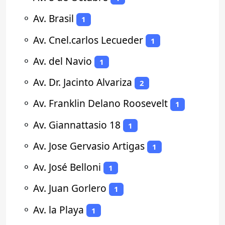
⚬
Av. Brasil
1
⚬
Av. Cnel.carlos Lecueder
1
⚬
Av. del Navio
1
⚬
Av. Dr. Jacinto Alvariza
2
⚬
Av. Franklin Delano Roosevelt
1
⚬
Av. Giannattasio 18
1
⚬
Av. Jose Gervasio Artigas
1
⚬
Av. José Belloni
1
⚬
Av. Juan Gorlero
1
⚬
Av. la Playa
1