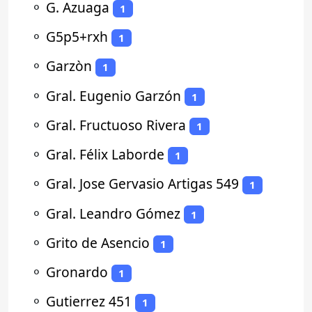
⚬
G. Azuaga
1
⚬
G5p5+rxh
1
⚬
Garzòn
1
⚬
Gral. Eugenio Garzón
1
⚬
Gral. Fructuoso Rivera
1
⚬
Gral. Félix Laborde
1
⚬
Gral. Jose Gervasio Artigas 549
1
⚬
Gral. Leandro Gómez
1
⚬
Grito de Asencio
1
⚬
Gronardo
1
⚬
Gutierrez 451
1