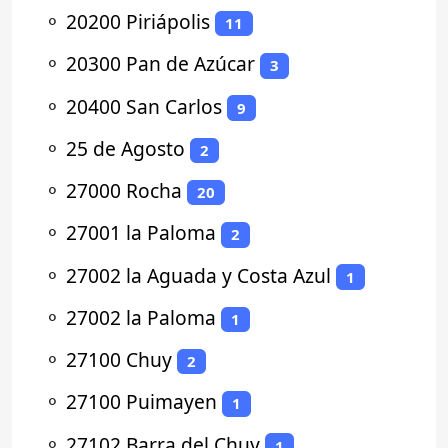
⚬
20200 Piriápolis
11
⚬
20300 Pan de Azúcar
3
⚬
20400 San Carlos
9
⚬
25 de Agosto
2
⚬
27000 Rocha
20
⚬
27001 la Paloma
2
⚬
27002 la Aguada y Costa Azul
1
⚬
27002 la Paloma
1
⚬
27100 Chuy
2
⚬
27100 Puimayen
1
⚬
27102 Barra del Chuy
1