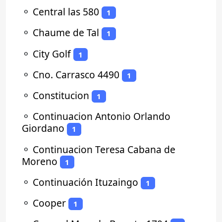
⚬
Central las 580
1
⚬
Chaume de Tal
1
⚬
City Golf
1
⚬
Cno. Carrasco 4490
1
⚬
Constitucion
1
⚬
Continuacion Antonio Orlando
Giordano
1
⚬
Continuacion Teresa Cabana de
Moreno
1
⚬
Continuación Ituzaingo
1
⚬
Cooper
1