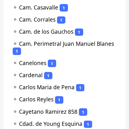
⚬
Cam. Casavalle
1
⚬
Cam. Corrales
1
⚬
Cam. de los Gauchos
1
⚬
Cam. Perimetral Juan Manuel Blanes
1
⚬
Canelones
1
⚬
Cardenal
1
⚬
Carlos Maria de Pena
1
⚬
Carlos Reyles
1
⚬
Cayetano Ramirez 858
1
⚬
Cdad. de Young Esquina
1