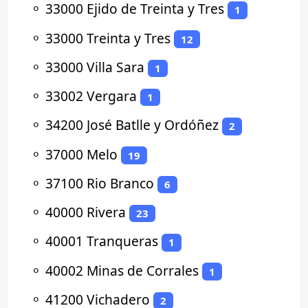
⚬
33000 Ejido de Treinta y Tres
1
⚬
33000 Treinta y Tres
12
⚬
33000 Villa Sara
1
⚬
33002 Vergara
1
⚬
34200 José Batlle y Ordóñez
2
⚬
37000 Melo
19
⚬
37100 Rio Branco
6
⚬
40000 Rivera
23
⚬
40001 Tranqueras
1
⚬
40002 Minas de Corrales
1
⚬
41200 Vichadero
2