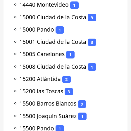
⚬
14440 Montevideo
1
⚬
15000 Ciudad de la Costa
9
⚬
15000 Pando
1
⚬
15001 Ciudad de la Costa
3
⚬
15005 Canelones
1
⚬
15008 Ciudad de la Costa
1
⚬
15200 Atlántida
2
⚬
15200 las Toscas
3
⚬
15500 Barros Blancos
9
⚬
15500 Joaquín Suárez
1
⚬
15500 Pando
1