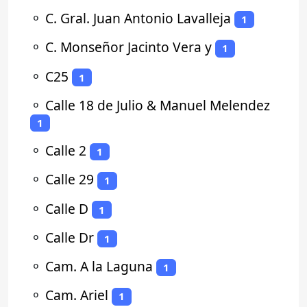
⚬
C. Gral. Juan Antonio Lavalleja
1
⚬
C. Monseñor Jacinto Vera y
1
⚬
C25
1
⚬
Calle 18 de Julio & Manuel Melendez
1
⚬
Calle 2
1
⚬
Calle 29
1
⚬
Calle D
1
⚬
Calle Dr
1
⚬
Cam. A la Laguna
1
⚬
Cam. Ariel
1