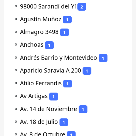
⚬
98000 Sarandí del Yí
2
⚬
Agustín Muñoz
1
⚬
Almagro 3498
1
⚬
Anchoas
1
⚬
Andrés Barrio y Montevideo
1
⚬
Aparicio Saravia A 200
1
⚬
Atilio Ferrandis
1
⚬
Av Artigas
1
⚬
Av. 14 de Noviembre
1
⚬
Av. 18 de Julio
1
⚬
Av. 8 de Octubre
1