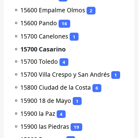
⚬
15600 Empalme Olmos
2
⚬
15600 Pando
16
⚬
15700 Canelones
1
⚬
15700 Casarino
⚬
15700 Toledo
4
⚬
15700 Villa Crespo y San Andrés
1
⚬
15800 Ciudad de la Costa
6
⚬
15900 18 de Mayo
1
⚬
15900 la Paz
4
⚬
15900 las Piedras
19