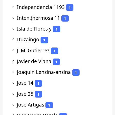
⚬
Independencia 1193
1
⚬
Inten.(hermosa 11
1
⚬
Isla de Flores y
1
⚬
Ituzaingo
1
⚬
J. M. Gutierrez
1
⚬
Javier de Viana
1
⚬
Joaquin Lenzina-ansina
1
⚬
Jose 14
1
⚬
Jose 25
1
⚬
Jose Artigas
1