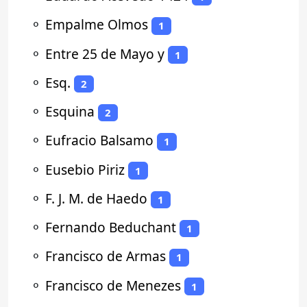
⚬
Empalme Olmos
1
⚬
Entre 25 de Mayo y
1
⚬
Esq.
2
⚬
Esquina
2
⚬
Eufracio Balsamo
1
⚬
Eusebio Piriz
1
⚬
F. J. M. de Haedo
1
⚬
Fernando Beduchant
1
⚬
Francisco de Armas
1
⚬
Francisco de Menezes
1