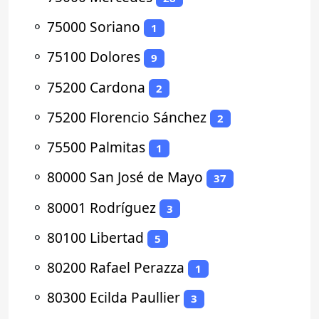
⚬
75000 Soriano
1
⚬
75100 Dolores
9
⚬
75200 Cardona
2
⚬
75200 Florencio Sánchez
2
⚬
75500 Palmitas
1
⚬
80000 San José de Mayo
37
⚬
80001 Rodríguez
3
⚬
80100 Libertad
5
⚬
80200 Rafael Perazza
1
⚬
80300 Ecilda Paullier
3