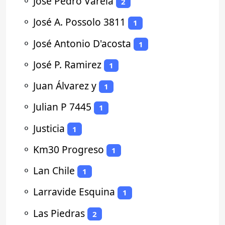
⚬
Jose Pedro Varela
2
⚬
José A. Possolo 3811
1
⚬
José Antonio D'acosta
1
⚬
José P. Ramirez
1
⚬
Juan Álvarez y
1
⚬
Julian P 7445
1
⚬
Justicia
1
⚬
Km30 Progreso
1
⚬
Lan Chile
1
⚬
Larravide Esquina
1
⚬
Las Piedras
2