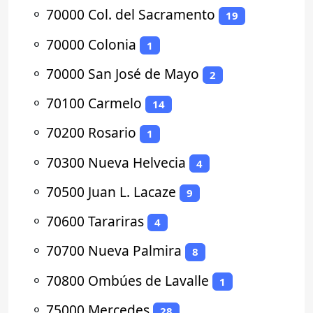
⚬
70000 Col. del Sacramento
19
⚬
70000 Colonia
1
⚬
70000 San José de Mayo
2
⚬
70100 Carmelo
14
⚬
70200 Rosario
1
⚬
70300 Nueva Helvecia
4
⚬
70500 Juan L. Lacaze
9
⚬
70600 Tarariras
4
⚬
70700 Nueva Palmira
8
⚬
70800 Ombúes de Lavalle
1
⚬
75000 Mercedes
28