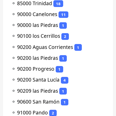
⚬
85000 Trinidad
18
⚬
90000 Canelones
11
⚬
90000 las Piedras
1
⚬
90100 los Cerrillos
2
⚬
90200 Aguas Corrientes
1
⚬
90200 las Piedras
1
⚬
90200 Progreso
1
⚬
90200 Santa Lucía
4
⚬
90209 las Piedras
1
⚬
90600 San Ramón
1
⚬
91000 Pando
2