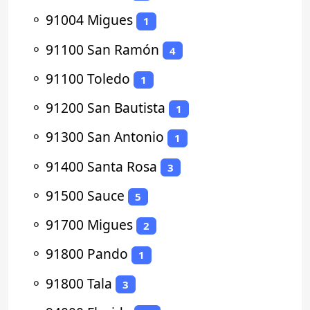
⚬
91004 Migues
1
⚬
91100 San Ramón
4
⚬
91100 Toledo
1
⚬
91200 San Bautista
1
⚬
91300 San Antonio
1
⚬
91400 Santa Rosa
3
⚬
91500 Sauce
5
⚬
91700 Migues
2
⚬
91800 Pando
1
⚬
91800 Tala
3