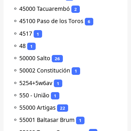
⚬
45000 Tacuarembó
2
⚬
45100 Paso de los Toros
6
⚬
4517
1
⚬
48
1
⚬
50000 Salto
26
⚬
50002 Constitución
1
⚬
5254+5w6av
1
⚬
550 - União
1
⚬
55000 Artigas
22
⚬
55001 Baltasar Brum
1