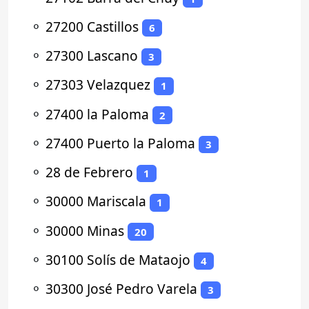
⚬
27200 Castillos
6
⚬
27300 Lascano
3
⚬
27303 Velazquez
1
⚬
27400 la Paloma
2
⚬
27400 Puerto la Paloma
3
⚬
28 de Febrero
1
⚬
30000 Mariscala
1
⚬
30000 Minas
20
⚬
30100 Solís de Mataojo
4
⚬
30300 José Pedro Varela
3