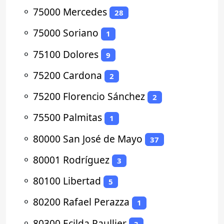
⚬
75000 Mercedes
28
⚬
75000 Soriano
1
⚬
75100 Dolores
9
⚬
75200 Cardona
2
⚬
75200 Florencio Sánchez
2
⚬
75500 Palmitas
1
⚬
80000 San José de Mayo
37
⚬
80001 Rodríguez
3
⚬
80100 Libertad
5
⚬
80200 Rafael Perazza
1
⚬
80300 Ecilda Paullier
3