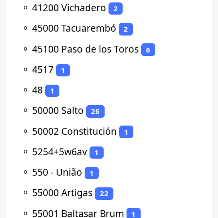
⚬
41200 Vichadero
2
⚬
45000 Tacuarembó
2
⚬
45100 Paso de los Toros
6
⚬
4517
1
⚬
48
1
⚬
50000 Salto
26
⚬
50002 Constitución
1
⚬
5254+5w6av
1
⚬
550 - União
1
⚬
55000 Artigas
22
⚬
55001 Baltasar Brum
1