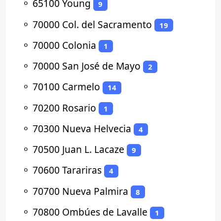
⚬
65100 Young
9
⚬
70000 Col. del Sacramento
19
⚬
70000 Colonia
1
⚬
70000 San José de Mayo
2
⚬
70100 Carmelo
14
⚬
70200 Rosario
1
⚬
70300 Nueva Helvecia
4
⚬
70500 Juan L. Lacaze
9
⚬
70600 Tarariras
4
⚬
70700 Nueva Palmira
8
⚬
70800 Ombúes de Lavalle
1