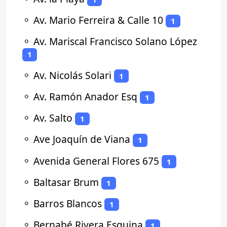
⚬
Av. Mario Ferreira & Calle 10
1
⚬
Av. Mariscal Francisco Solano López
1
⚬
Av. Nicolás Solari
1
⚬
Av. Ramón Anador Esq
1
⚬
Av. Salto
1
⚬
Ave Joaquín de Viana
1
⚬
Avenida General Flores 675
1
⚬
Baltasar Brum
1
⚬
Barros Blancos
1
⚬
Bernabé Rivera Esquina
1