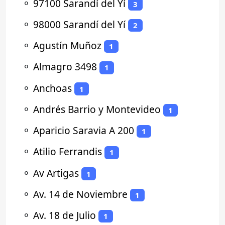
⚬
97100 Sarandí del Yí
3
⚬
98000 Sarandí del Yí
2
⚬
Agustín Muñoz
1
⚬
Almagro 3498
1
⚬
Anchoas
1
⚬
Andrés Barrio y Montevideo
1
⚬
Aparicio Saravia A 200
1
⚬
Atilio Ferrandis
1
⚬
Av Artigas
1
⚬
Av. 14 de Noviembre
1
⚬
Av. 18 de Julio
1