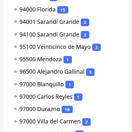
⚬
94000 Florida
15
⚬
94001 Sarandí Grande
2
⚬
94100 Sarandí Grande
3
⚬
95100 Veinticinco de Mayo
2
⚬
95500 Mendoza
1
⚬
96500 Alejandro Gallinal
3
⚬
97000 Blanquillo
1
⚬
97000 Carlos Reyles
1
⚬
97000 Durazno
16
⚬
97000 Villa del Carmen
2