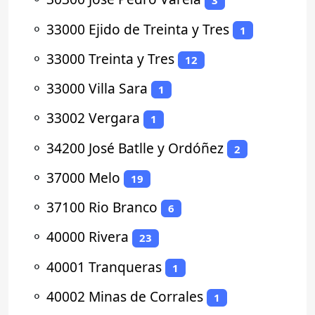
3
⚬
33000 Ejido de Treinta y Tres
1
⚬
33000 Treinta y Tres
12
⚬
33000 Villa Sara
1
⚬
33002 Vergara
1
⚬
34200 José Batlle y Ordóñez
2
⚬
37000 Melo
19
⚬
37100 Rio Branco
6
⚬
40000 Rivera
23
⚬
40001 Tranqueras
1
⚬
40002 Minas de Corrales
1