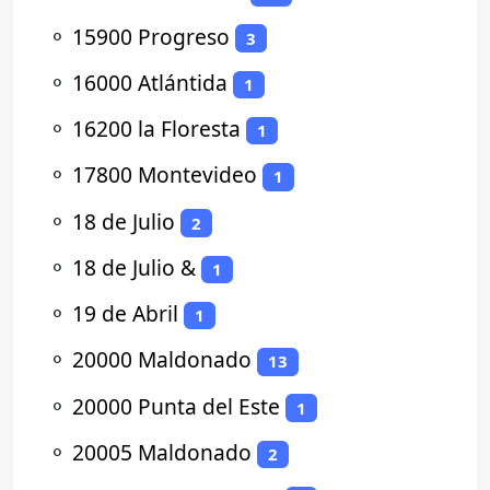
⚬
15900 Progreso
3
⚬
16000 Atlántida
1
⚬
16200 la Floresta
1
⚬
17800 Montevideo
1
⚬
18 de Julio
2
⚬
18 de Julio &
1
⚬
19 de Abril
1
⚬
20000 Maldonado
13
⚬
20000 Punta del Este
1
⚬
20005 Maldonado
2