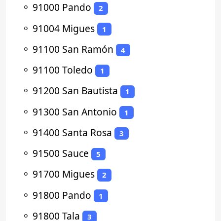
⚬
91000 Pando
2
⚬
91004 Migues
1
⚬
91100 San Ramón
4
⚬
91100 Toledo
1
⚬
91200 San Bautista
1
⚬
91300 San Antonio
1
⚬
91400 Santa Rosa
3
⚬
91500 Sauce
5
⚬
91700 Migues
2
⚬
91800 Pando
1
⚬
91800 Tala
3