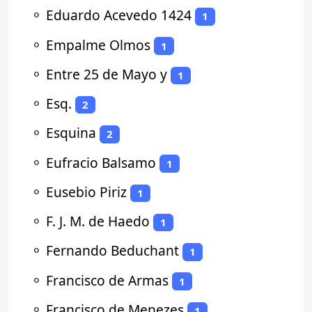
⚬
Eduardo Acevedo 1424
1
⚬
Empalme Olmos
1
⚬
Entre 25 de Mayo y
1
⚬
Esq.
2
⚬
Esquina
2
⚬
Eufracio Balsamo
1
⚬
Eusebio Piriz
1
⚬
F. J. M. de Haedo
1
⚬
Fernando Beduchant
1
⚬
Francisco de Armas
1
⚬
Francisco de Menezes
1