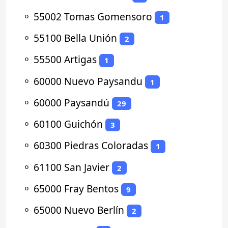
⚬
55002 Tomas Gomensoro
1
⚬
55100 Bella Unión
2
⚬
55500 Artigas
1
⚬
60000 Nuevo Paysandu
1
⚬
60000 Paysandú
29
⚬
60100 Guichón
3
⚬
60300 Piedras Coloradas
1
⚬
61100 San Javier
2
⚬
65000 Fray Bentos
9
⚬
65000 Nuevo Berlín
2