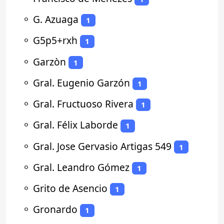
⚬
G. Azuaga
1
⚬
G5p5+rxh
1
⚬
Garzòn
1
⚬
Gral. Eugenio Garzón
1
⚬
Gral. Fructuoso Rivera
1
⚬
Gral. Félix Laborde
1
⚬
Gral. Jose Gervasio Artigas 549
1
⚬
Gral. Leandro Gómez
1
⚬
Grito de Asencio
1
⚬
Gronardo
1