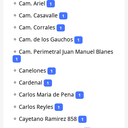
⚬
Cam. Ariel
1
⚬
Cam. Casavalle
1
⚬
Cam. Corrales
1
⚬
Cam. de los Gauchos
1
⚬
Cam. Perimetral Juan Manuel Blanes
1
⚬
Canelones
1
⚬
Cardenal
1
⚬
Carlos Maria de Pena
1
⚬
Carlos Reyles
1
⚬
Cayetano Ramirez 858
1