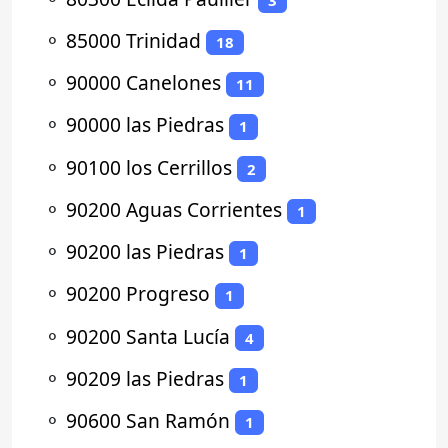
⚬
85000 Trinidad
18
⚬
90000 Canelones
11
⚬
90000 las Piedras
1
⚬
90100 los Cerrillos
2
⚬
90200 Aguas Corrientes
1
⚬
90200 las Piedras
1
⚬
90200 Progreso
1
⚬
90200 Santa Lucía
4
⚬
90209 las Piedras
1
⚬
90600 San Ramón
1