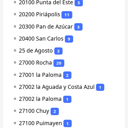
⚬
20100 Punta del Este
3
⚬
20200 Piriápolis
11
⚬
20300 Pan de Azúcar
3
⚬
20400 San Carlos
9
⚬
25 de Agosto
2
⚬
27000 Rocha
20
⚬
27001 la Paloma
2
⚬
27002 la Aguada y Costa Azul
1
⚬
27002 la Paloma
1
⚬
27100 Chuy
2
⚬
27100 Puimayen
1