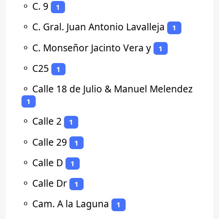
⚬
C. 9
1
⚬
C. Gral. Juan Antonio Lavalleja
1
⚬
C. Monseñor Jacinto Vera y
1
⚬
C25
1
⚬
Calle 18 de Julio & Manuel Melendez
1
⚬
Calle 2
1
⚬
Calle 29
1
⚬
Calle D
1
⚬
Calle Dr
1
⚬
Cam. A la Laguna
1