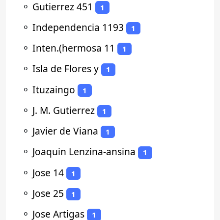
⚬
Gutierrez 451
1
⚬
Independencia 1193
1
⚬
Inten.(hermosa 11
1
⚬
Isla de Flores y
1
⚬
Ituzaingo
1
⚬
J. M. Gutierrez
1
⚬
Javier de Viana
1
⚬
Joaquin Lenzina-ansina
1
⚬
Jose 14
1
⚬
Jose 25
1
⚬
Jose Artigas
1