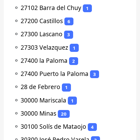
⚬
27102 Barra del Chuy
1
⚬
27200 Castillos
6
⚬
27300 Lascano
3
⚬
27303 Velazquez
1
⚬
27400 la Paloma
2
⚬
27400 Puerto la Paloma
3
⚬
28 de Febrero
1
⚬
30000 Mariscala
1
⚬
30000 Minas
20
⚬
30100 Solís de Mataojo
4
⚬
30300 José Pedro Varela