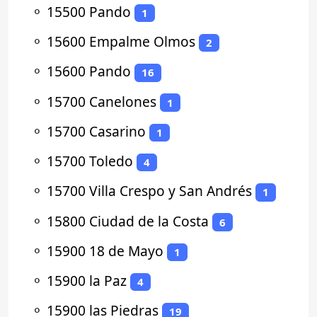
⚬
15500 Pando
1
⚬
15600 Empalme Olmos
2
⚬
15600 Pando
16
⚬
15700 Canelones
1
⚬
15700 Casarino
1
⚬
15700 Toledo
4
⚬
15700 Villa Crespo y San Andrés
1
⚬
15800 Ciudad de la Costa
6
⚬
15900 18 de Mayo
1
⚬
15900 la Paz
4
⚬
15900 las Piedras
19