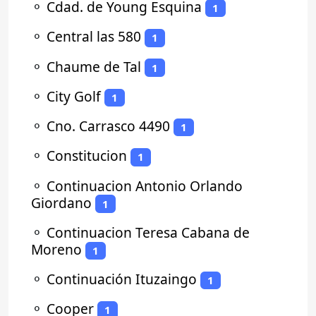
⚬
Cdad. de Young Esquina
1
⚬
Central las 580
1
⚬
Chaume de Tal
1
⚬
City Golf
1
⚬
Cno. Carrasco 4490
1
⚬
Constitucion
1
⚬
Continuacion Antonio Orlando
Giordano
1
⚬
Continuacion Teresa Cabana de
Moreno
1
⚬
Continuación Ituzaingo
1
⚬
Cooper
1