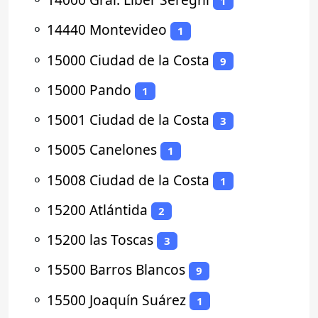
1
⚬
14440 Montevideo
1
⚬
15000 Ciudad de la Costa
9
⚬
15000 Pando
1
⚬
15001 Ciudad de la Costa
3
⚬
15005 Canelones
1
⚬
15008 Ciudad de la Costa
1
⚬
15200 Atlántida
2
⚬
15200 las Toscas
3
⚬
15500 Barros Blancos
9
⚬
15500 Joaquín Suárez
1