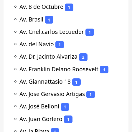
⚬
Av. 8 de Octubre
1
⚬
Av. Brasil
1
⚬
Av. Cnel.carlos Lecueder
1
⚬
Av. del Navio
1
⚬
Av. Dr. Jacinto Alvariza
2
⚬
Av. Franklin Delano Roosevelt
1
⚬
Av. Giannattasio 18
1
⚬
Av. Jose Gervasio Artigas
1
⚬
Av. José Belloni
1
⚬
Av. Juan Gorlero
1
⚬
Av. la Playa
1