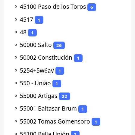
⚬
45100 Paso de los Toros
6
⚬
4517
1
⚬
48
1
⚬
50000 Salto
26
⚬
50002 Constitución
1
⚬
5254+5w6av
1
⚬
550 - União
1
⚬
55000 Artigas
22
⚬
55001 Baltasar Brum
1
⚬
55002 Tomas Gomensoro
1
⚬
55100 Bella Unión
2