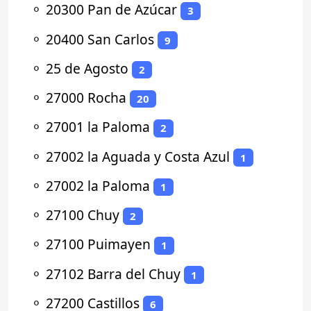
⚬
20300 Pan de Azúcar
3
⚬
20400 San Carlos
9
⚬
25 de Agosto
2
⚬
27000 Rocha
20
⚬
27001 la Paloma
2
⚬
27002 la Aguada y Costa Azul
1
⚬
27002 la Paloma
1
⚬
27100 Chuy
2
⚬
27100 Puimayen
1
⚬
27102 Barra del Chuy
1
⚬
27200 Castillos
6