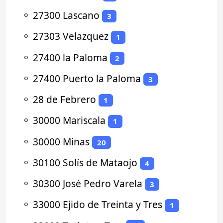
⚬
27300 Lascano
3
⚬
27303 Velazquez
1
⚬
27400 la Paloma
2
⚬
27400 Puerto la Paloma
3
⚬
28 de Febrero
1
⚬
30000 Mariscala
1
⚬
30000 Minas
20
⚬
30100 Solís de Mataojo
4
⚬
30300 José Pedro Varela
3
⚬
33000 Ejido de Treinta y Tres
1