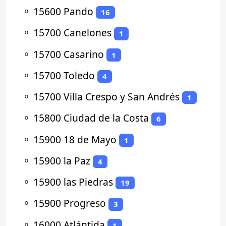
⚬
15600 Pando
16
⚬
15700 Canelones
1
⚬
15700 Casarino
1
⚬
15700 Toledo
4
⚬
15700 Villa Crespo y San Andrés
1
⚬
15800 Ciudad de la Costa
6
⚬
15900 18 de Mayo
1
⚬
15900 la Paz
4
⚬
15900 las Piedras
19
⚬
15900 Progreso
3
⚬
16000 Atlántida
1