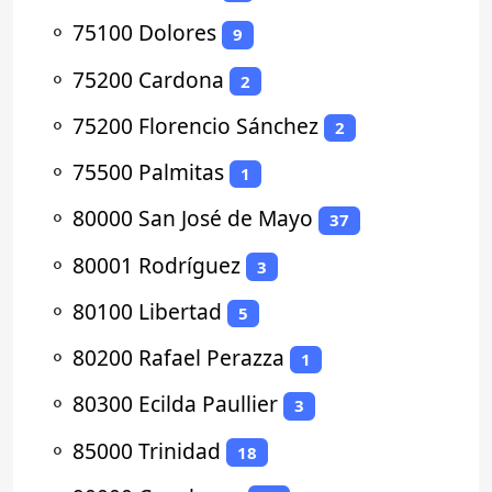
⚬
75100 Dolores
9
⚬
75200 Cardona
2
⚬
75200 Florencio Sánchez
2
⚬
75500 Palmitas
1
⚬
80000 San José de Mayo
37
⚬
80001 Rodríguez
3
⚬
80100 Libertad
5
⚬
80200 Rafael Perazza
1
⚬
80300 Ecilda Paullier
3
⚬
85000 Trinidad
18