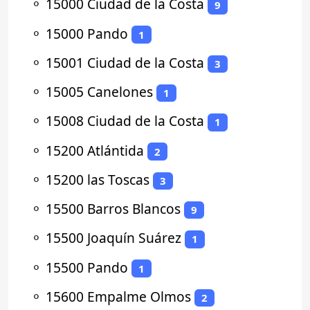
⚬
15000 Ciudad de la Costa
9
⚬
15000 Pando
1
⚬
15001 Ciudad de la Costa
3
⚬
15005 Canelones
1
⚬
15008 Ciudad de la Costa
1
⚬
15200 Atlántida
2
⚬
15200 las Toscas
3
⚬
15500 Barros Blancos
9
⚬
15500 Joaquín Suárez
1
⚬
15500 Pando
1
⚬
15600 Empalme Olmos
2