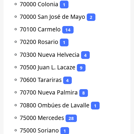
⚬
70000 Colonia
1
⚬
70000 San José de Mayo
2
⚬
70100 Carmelo
14
⚬
70200 Rosario
1
⚬
70300 Nueva Helvecia
4
⚬
70500 Juan L. Lacaze
9
⚬
70600 Tarariras
4
⚬
70700 Nueva Palmira
8
⚬
70800 Ombúes de Lavalle
1
⚬
75000 Mercedes
28
⚬
75000 Soriano
1