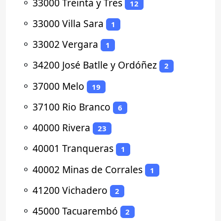
⚬
33000 Treinta y Tres
12
⚬
33000 Villa Sara
1
⚬
33002 Vergara
1
⚬
34200 José Batlle y Ordóñez
2
⚬
37000 Melo
19
⚬
37100 Rio Branco
6
⚬
40000 Rivera
23
⚬
40001 Tranqueras
1
⚬
40002 Minas de Corrales
1
⚬
41200 Vichadero
2
⚬
45000 Tacuarembó
2