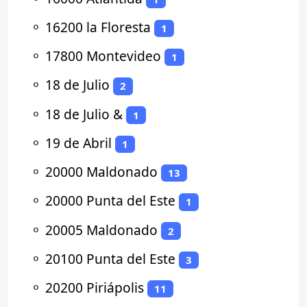
⚬
16200 la Floresta
1
⚬
17800 Montevideo
1
⚬
18 de Julio
2
⚬
18 de Julio &
1
⚬
19 de Abril
1
⚬
20000 Maldonado
13
⚬
20000 Punta del Este
1
⚬
20005 Maldonado
2
⚬
20100 Punta del Este
3
⚬
20200 Piriápolis
11