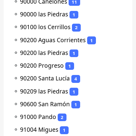
⚬
90000 Canelones
11
⚬
90000 las Piedras
1
⚬
90100 los Cerrillos
2
⚬
90200 Aguas Corrientes
1
⚬
90200 las Piedras
1
⚬
90200 Progreso
1
⚬
90200 Santa Lucía
4
⚬
90209 las Piedras
1
⚬
90600 San Ramón
1
⚬
91000 Pando
2
⚬
91004 Migues
1