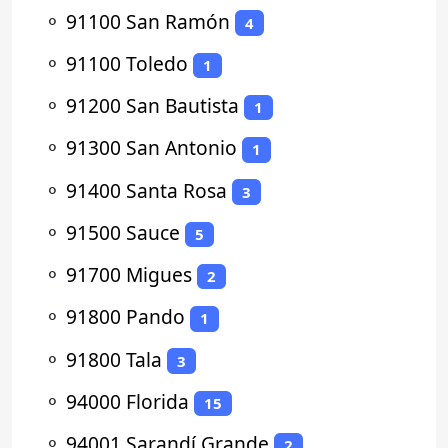
⚬
91100 San Ramón
4
⚬
91100 Toledo
1
⚬
91200 San Bautista
1
⚬
91300 San Antonio
1
⚬
91400 Santa Rosa
3
⚬
91500 Sauce
5
⚬
91700 Migues
2
⚬
91800 Pando
1
⚬
91800 Tala
3
⚬
94000 Florida
15
⚬
94001 Sarandí Grande
2