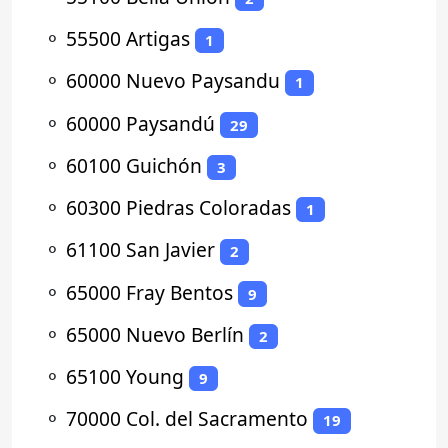
⚬
55500 Artigas
1
⚬
60000 Nuevo Paysandu
1
⚬
60000 Paysandú
29
⚬
60100 Guichón
3
⚬
60300 Piedras Coloradas
1
⚬
61100 San Javier
2
⚬
65000 Fray Bentos
9
⚬
65000 Nuevo Berlín
2
⚬
65100 Young
9
⚬
70000 Col. del Sacramento
19