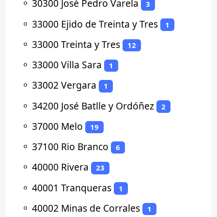
⚬
30300 José Pedro Varela
3
⚬
33000 Ejido de Treinta y Tres
1
⚬
33000 Treinta y Tres
12
⚬
33000 Villa Sara
1
⚬
33002 Vergara
1
⚬
34200 José Batlle y Ordóñez
2
⚬
37000 Melo
19
⚬
37100 Rio Branco
6
⚬
40000 Rivera
23
⚬
40001 Tranqueras
1
⚬
40002 Minas de Corrales
1