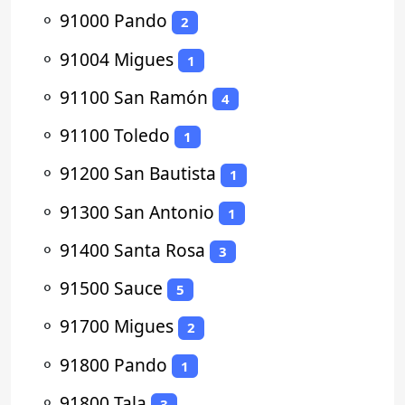
⚬
91000 Pando
2
⚬
91004 Migues
1
⚬
91100 San Ramón
4
⚬
91100 Toledo
1
⚬
91200 San Bautista
1
⚬
91300 San Antonio
1
⚬
91400 Santa Rosa
3
⚬
91500 Sauce
5
⚬
91700 Migues
2
⚬
91800 Pando
1
⚬
91800 Tala
3