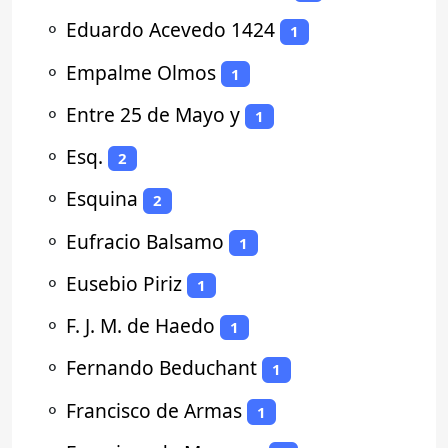
⚬
Eduardo Acevedo 1424
1
⚬
Empalme Olmos
1
⚬
Entre 25 de Mayo y
1
⚬
Esq.
2
⚬
Esquina
2
⚬
Eufracio Balsamo
1
⚬
Eusebio Piriz
1
⚬
F. J. M. de Haedo
1
⚬
Fernando Beduchant
1
⚬
Francisco de Armas
1