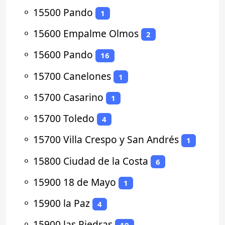
⚬
15500 Pando
1
⚬
15600 Empalme Olmos
2
⚬
15600 Pando
16
⚬
15700 Canelones
1
⚬
15700 Casarino
1
⚬
15700 Toledo
4
⚬
15700 Villa Crespo y San Andrés
1
⚬
15800 Ciudad de la Costa
6
⚬
15900 18 de Mayo
1
⚬
15900 la Paz
4
⚬
15900 las Piedras