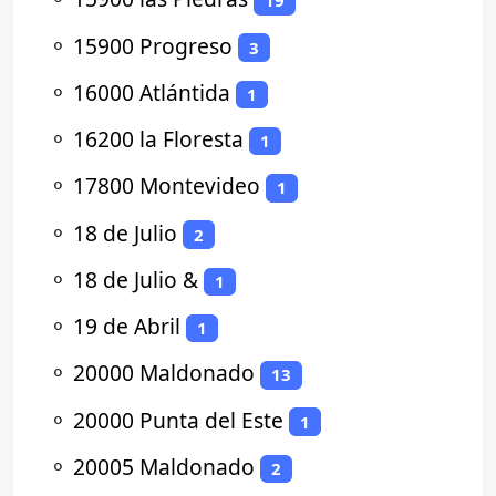
19
⚬
15900 Progreso
3
⚬
16000 Atlántida
1
⚬
16200 la Floresta
1
⚬
17800 Montevideo
1
⚬
18 de Julio
2
⚬
18 de Julio &
1
⚬
19 de Abril
1
⚬
20000 Maldonado
13
⚬
20000 Punta del Este
1
⚬
20005 Maldonado
2