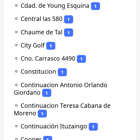
⚬
Cdad. de Young Esquina
1
⚬
Central las 580
1
⚬
Chaume de Tal
1
⚬
City Golf
1
⚬
Cno. Carrasco 4490
1
⚬
Constitucion
1
⚬
Continuacion Antonio Orlando
Giordano
1
⚬
Continuacion Teresa Cabana de
Moreno
1
⚬
Continuación Ituzaingo
1
⚬
Cooper
1