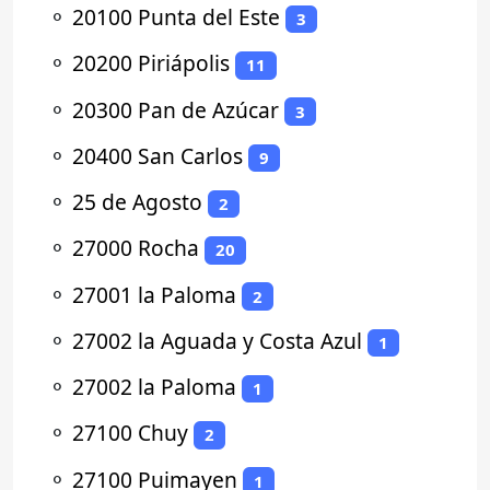
⚬
20100 Punta del Este
3
⚬
20200 Piriápolis
11
⚬
20300 Pan de Azúcar
3
⚬
20400 San Carlos
9
⚬
25 de Agosto
2
⚬
27000 Rocha
20
⚬
27001 la Paloma
2
⚬
27002 la Aguada y Costa Azul
1
⚬
27002 la Paloma
1
⚬
27100 Chuy
2
⚬
27100 Puimayen
1