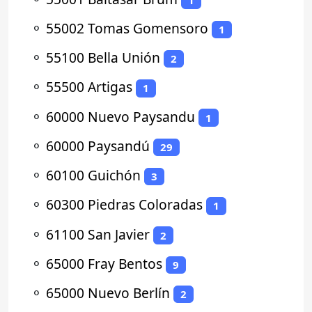
⚬
55002 Tomas Gomensoro
1
⚬
55100 Bella Unión
2
⚬
55500 Artigas
1
⚬
60000 Nuevo Paysandu
1
⚬
60000 Paysandú
29
⚬
60100 Guichón
3
⚬
60300 Piedras Coloradas
1
⚬
61100 San Javier
2
⚬
65000 Fray Bentos
9
⚬
65000 Nuevo Berlín
2