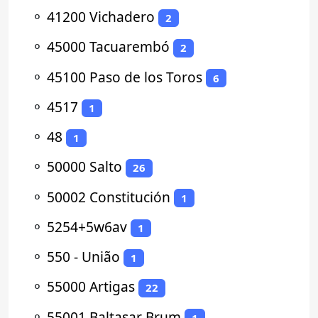
⚬
41200 Vichadero
2
⚬
45000 Tacuarembó
2
⚬
45100 Paso de los Toros
6
⚬
4517
1
⚬
48
1
⚬
50000 Salto
26
⚬
50002 Constitución
1
⚬
5254+5w6av
1
⚬
550 - União
1
⚬
55000 Artigas
22
⚬
55001 Baltasar Brum
1