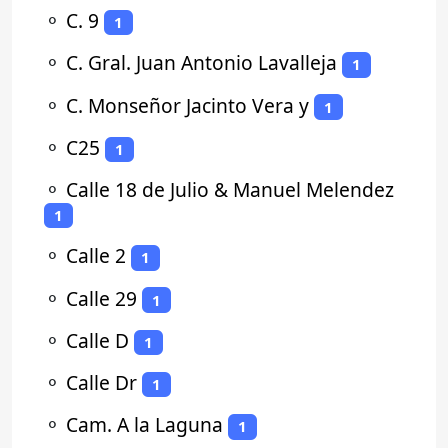
⚬
C. 9
1
⚬
C. Gral. Juan Antonio Lavalleja
1
⚬
C. Monseñor Jacinto Vera y
1
⚬
C25
1
⚬
Calle 18 de Julio & Manuel Melendez
1
⚬
Calle 2
1
⚬
Calle 29
1
⚬
Calle D
1
⚬
Calle Dr
1
⚬
Cam. A la Laguna
1