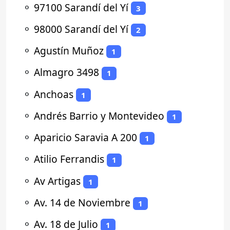
⚬
97100 Sarandí del Yí
3
⚬
98000 Sarandí del Yí
2
⚬
Agustín Muñoz
1
⚬
Almagro 3498
1
⚬
Anchoas
1
⚬
Andrés Barrio y Montevideo
1
⚬
Aparicio Saravia A 200
1
⚬
Atilio Ferrandis
1
⚬
Av Artigas
1
⚬
Av. 14 de Noviembre
1
⚬
Av. 18 de Julio
1