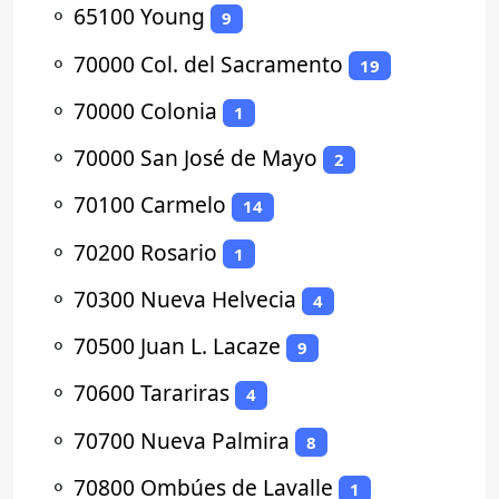
⚬
65100 Young
9
⚬
70000 Col. del Sacramento
19
⚬
70000 Colonia
1
⚬
70000 San José de Mayo
2
⚬
70100 Carmelo
14
⚬
70200 Rosario
1
⚬
70300 Nueva Helvecia
4
⚬
70500 Juan L. Lacaze
9
⚬
70600 Tarariras
4
⚬
70700 Nueva Palmira
8
⚬
70800 Ombúes de Lavalle
1