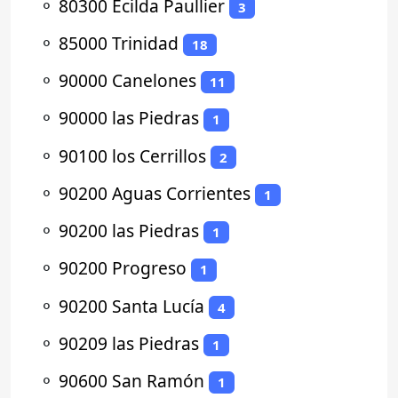
⚬
80300 Ecilda Paullier
3
⚬
85000 Trinidad
18
⚬
90000 Canelones
11
⚬
90000 las Piedras
1
⚬
90100 los Cerrillos
2
⚬
90200 Aguas Corrientes
1
⚬
90200 las Piedras
1
⚬
90200 Progreso
1
⚬
90200 Santa Lucía
4
⚬
90209 las Piedras
1
⚬
90600 San Ramón
1