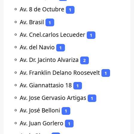
⚬
Av. 8 de Octubre
1
⚬
Av. Brasil
1
⚬
Av. Cnel.carlos Lecueder
1
⚬
Av. del Navio
1
⚬
Av. Dr. Jacinto Alvariza
2
⚬
Av. Franklin Delano Roosevelt
1
⚬
Av. Giannattasio 18
1
⚬
Av. Jose Gervasio Artigas
1
⚬
Av. José Belloni
1
⚬
Av. Juan Gorlero
1