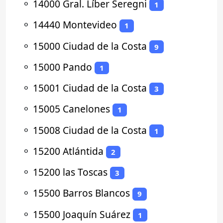
⚬
14000 Gral. Líber Seregni
1
⚬
14440 Montevideo
1
⚬
15000 Ciudad de la Costa
9
⚬
15000 Pando
1
⚬
15001 Ciudad de la Costa
3
⚬
15005 Canelones
1
⚬
15008 Ciudad de la Costa
1
⚬
15200 Atlántida
2
⚬
15200 las Toscas
3
⚬
15500 Barros Blancos
9
⚬
15500 Joaquín Suárez
1