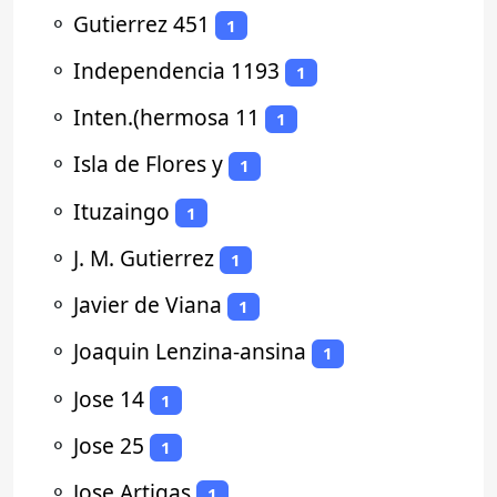
⚬
Gutierrez 451
1
⚬
Independencia 1193
1
⚬
Inten.(hermosa 11
1
⚬
Isla de Flores y
1
⚬
Ituzaingo
1
⚬
J. M. Gutierrez
1
⚬
Javier de Viana
1
⚬
Joaquin Lenzina-ansina
1
⚬
Jose 14
1
⚬
Jose 25
1
⚬
Jose Artigas
1