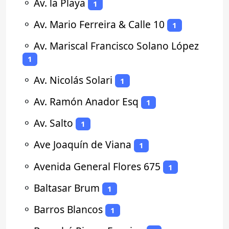
⚬
Av. la Playa
1
⚬
Av. Mario Ferreira & Calle 10
1
⚬
Av. Mariscal Francisco Solano López
1
⚬
Av. Nicolás Solari
1
⚬
Av. Ramón Anador Esq
1
⚬
Av. Salto
1
⚬
Ave Joaquín de Viana
1
⚬
Avenida General Flores 675
1
⚬
Baltasar Brum
1
⚬
Barros Blancos
1