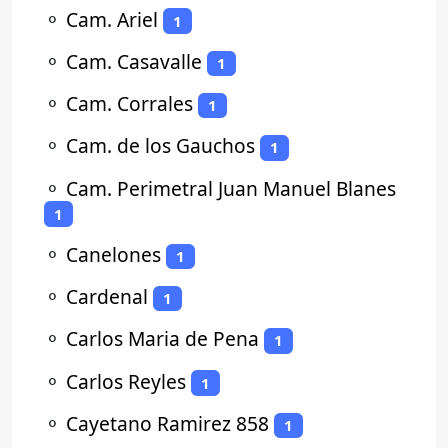
⚬
Cam. Ariel
1
⚬
Cam. Casavalle
1
⚬
Cam. Corrales
1
⚬
Cam. de los Gauchos
1
⚬
Cam. Perimetral Juan Manuel Blanes
1
⚬
Canelones
1
⚬
Cardenal
1
⚬
Carlos Maria de Pena
1
⚬
Carlos Reyles
1
⚬
Cayetano Ramirez 858
1