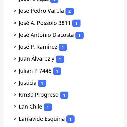
⚬
Jose Pedro Varela
2
⚬
José A. Possolo 3811
1
⚬
José Antonio D'acosta
1
⚬
José P. Ramirez
1
⚬
Juan Álvarez y
1
⚬
Julian P 7445
1
⚬
Justicia
1
⚬
Km30 Progreso
1
⚬
Lan Chile
1
⚬
Larravide Esquina
1