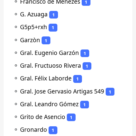
⚬
Francisco de Menezes
1
⚬
G. Azuaga
1
⚬
G5p5+rxh
1
⚬
Garzòn
1
⚬
Gral. Eugenio Garzón
1
⚬
Gral. Fructuoso Rivera
1
⚬
Gral. Félix Laborde
1
⚬
Gral. Jose Gervasio Artigas 549
1
⚬
Gral. Leandro Gómez
1
⚬
Grito de Asencio
1
⚬
Gronardo
1