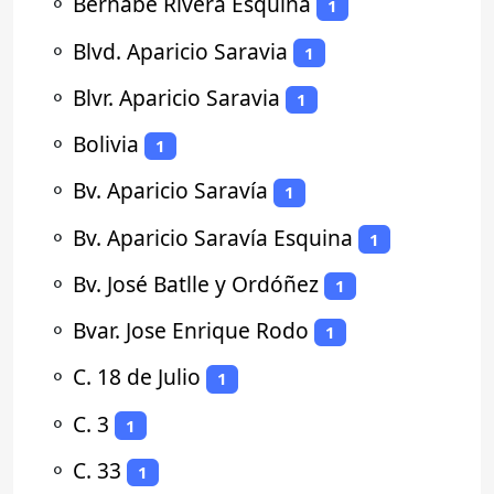
⚬
Bernabé Rivera Esquina
1
⚬
Blvd. Aparicio Saravia
1
⚬
Blvr. Aparicio Saravia
1
⚬
Bolivia
1
⚬
Bv. Aparicio Saravía
1
⚬
Bv. Aparicio Saravía Esquina
1
⚬
Bv. José Batlle y Ordóñez
1
⚬
Bvar. Jose Enrique Rodo
1
⚬
C. 18 de Julio
1
⚬
C. 3
1
⚬
C. 33
1