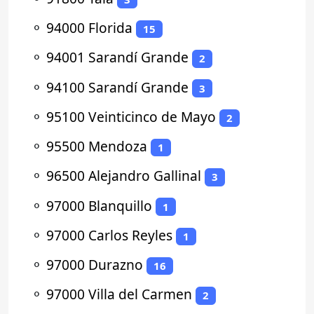
⚬
94000 Florida
15
⚬
94001 Sarandí Grande
2
⚬
94100 Sarandí Grande
3
⚬
95100 Veinticinco de Mayo
2
⚬
95500 Mendoza
1
⚬
96500 Alejandro Gallinal
3
⚬
97000 Blanquillo
1
⚬
97000 Carlos Reyles
1
⚬
97000 Durazno
16
⚬
97000 Villa del Carmen
2