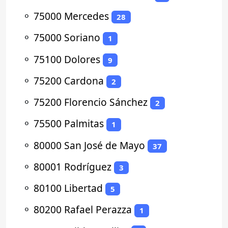
⚬
75000 Mercedes
28
⚬
75000 Soriano
1
⚬
75100 Dolores
9
⚬
75200 Cardona
2
⚬
75200 Florencio Sánchez
2
⚬
75500 Palmitas
1
⚬
80000 San José de Mayo
37
⚬
80001 Rodríguez
3
⚬
80100 Libertad
5
⚬
80200 Rafael Perazza
1