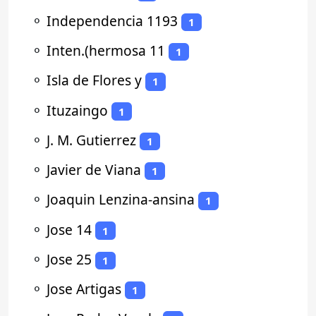
⚬
Independencia 1193
1
⚬
Inten.(hermosa 11
1
⚬
Isla de Flores y
1
⚬
Ituzaingo
1
⚬
J. M. Gutierrez
1
⚬
Javier de Viana
1
⚬
Joaquin Lenzina-ansina
1
⚬
Jose 14
1
⚬
Jose 25
1
⚬
Jose Artigas
1