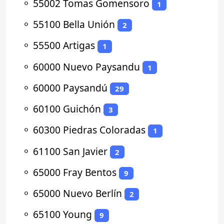
⚬
55002 Tomas Gomensoro
1
⚬
55100 Bella Unión
2
⚬
55500 Artigas
1
⚬
60000 Nuevo Paysandu
1
⚬
60000 Paysandú
29
⚬
60100 Guichón
3
⚬
60300 Piedras Coloradas
1
⚬
61100 San Javier
2
⚬
65000 Fray Bentos
9
⚬
65000 Nuevo Berlín
2
⚬
65100 Young
9