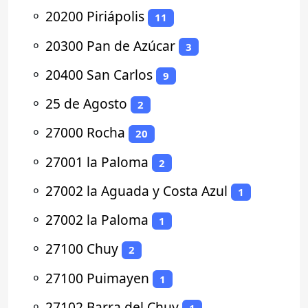
⚬
20200 Piriápolis
11
⚬
20300 Pan de Azúcar
3
⚬
20400 San Carlos
9
⚬
25 de Agosto
2
⚬
27000 Rocha
20
⚬
27001 la Paloma
2
⚬
27002 la Aguada y Costa Azul
1
⚬
27002 la Paloma
1
⚬
27100 Chuy
2
⚬
27100 Puimayen
1
⚬
27102 Barra del Chuy
1