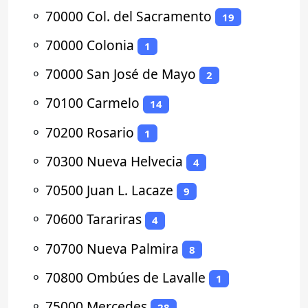
⚬
70000 Col. del Sacramento
19
⚬
70000 Colonia
1
⚬
70000 San José de Mayo
2
⚬
70100 Carmelo
14
⚬
70200 Rosario
1
⚬
70300 Nueva Helvecia
4
⚬
70500 Juan L. Lacaze
9
⚬
70600 Tarariras
4
⚬
70700 Nueva Palmira
8
⚬
70800 Ombúes de Lavalle
1
⚬
75000 Mercedes
28