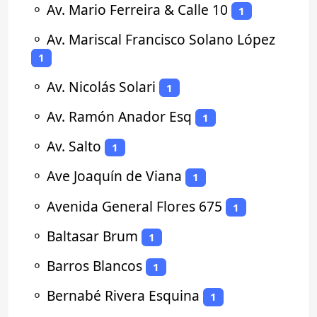
⚬
Av. Mario Ferreira & Calle 10
1
⚬
Av. Mariscal Francisco Solano López
1
⚬
Av. Nicolás Solari
1
⚬
Av. Ramón Anador Esq
1
⚬
Av. Salto
1
⚬
Ave Joaquín de Viana
1
⚬
Avenida General Flores 675
1
⚬
Baltasar Brum
1
⚬
Barros Blancos
1
⚬
Bernabé Rivera Esquina
1