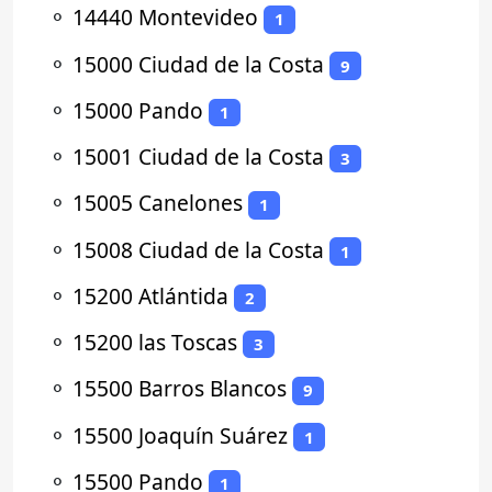
⚬
14440 Montevideo
1
⚬
15000 Ciudad de la Costa
9
⚬
15000 Pando
1
⚬
15001 Ciudad de la Costa
3
⚬
15005 Canelones
1
⚬
15008 Ciudad de la Costa
1
⚬
15200 Atlántida
2
⚬
15200 las Toscas
3
⚬
15500 Barros Blancos
9
⚬
15500 Joaquín Suárez
1
⚬
15500 Pando
1