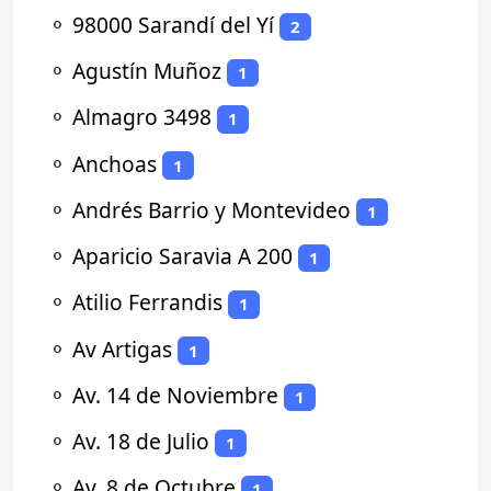
⚬
98000 Sarandí del Yí
2
⚬
Agustín Muñoz
1
⚬
Almagro 3498
1
⚬
Anchoas
1
⚬
Andrés Barrio y Montevideo
1
⚬
Aparicio Saravia A 200
1
⚬
Atilio Ferrandis
1
⚬
Av Artigas
1
⚬
Av. 14 de Noviembre
1
⚬
Av. 18 de Julio
1
⚬
Av. 8 de Octubre
1