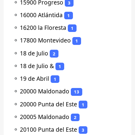
⚬
15900 Progreso
3
⚬
16000 Atlántida
1
⚬
16200 la Floresta
1
⚬
17800 Montevideo
1
⚬
18 de Julio
2
⚬
18 de Julio &
1
⚬
19 de Abril
1
⚬
20000 Maldonado
13
⚬
20000 Punta del Este
1
⚬
20005 Maldonado
2
⚬
20100 Punta del Este
3