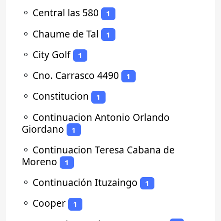
⚬
Central las 580
1
⚬
Chaume de Tal
1
⚬
City Golf
1
⚬
Cno. Carrasco 4490
1
⚬
Constitucion
1
⚬
Continuacion Antonio Orlando
Giordano
1
⚬
Continuacion Teresa Cabana de
Moreno
1
⚬
Continuación Ituzaingo
1
⚬
Cooper
1