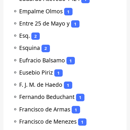
⚬
Empalme Olmos
1
⚬
Entre 25 de Mayo y
1
⚬
Esq.
2
⚬
Esquina
2
⚬
Eufracio Balsamo
1
⚬
Eusebio Piriz
1
⚬
F. J. M. de Haedo
1
⚬
Fernando Beduchant
1
⚬
Francisco de Armas
1
⚬
Francisco de Menezes
1