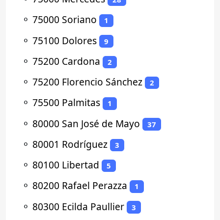
⚬
75000 Soriano
1
⚬
75100 Dolores
9
⚬
75200 Cardona
2
⚬
75200 Florencio Sánchez
2
⚬
75500 Palmitas
1
⚬
80000 San José de Mayo
37
⚬
80001 Rodríguez
3
⚬
80100 Libertad
5
⚬
80200 Rafael Perazza
1
⚬
80300 Ecilda Paullier
3