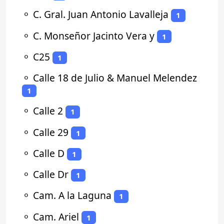
⚬
C. Gral. Juan Antonio Lavalleja
1
⚬
C. Monseñor Jacinto Vera y
1
⚬
C25
1
⚬
Calle 18 de Julio & Manuel Melendez
1
⚬
Calle 2
1
⚬
Calle 29
1
⚬
Calle D
1
⚬
Calle Dr
1
⚬
Cam. A la Laguna
1
⚬
Cam. Ariel
1