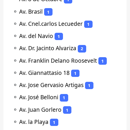
⚬
Av. Brasil
1
⚬
Av. Cnel.carlos Lecueder
1
⚬
Av. del Navio
1
⚬
Av. Dr. Jacinto Alvariza
2
⚬
Av. Franklin Delano Roosevelt
1
⚬
Av. Giannattasio 18
1
⚬
Av. Jose Gervasio Artigas
1
⚬
Av. José Belloni
1
⚬
Av. Juan Gorlero
1
⚬
Av. la Playa
1