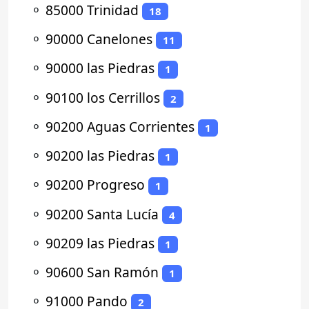
⚬
85000 Trinidad
18
⚬
90000 Canelones
11
⚬
90000 las Piedras
1
⚬
90100 los Cerrillos
2
⚬
90200 Aguas Corrientes
1
⚬
90200 las Piedras
1
⚬
90200 Progreso
1
⚬
90200 Santa Lucía
4
⚬
90209 las Piedras
1
⚬
90600 San Ramón
1
⚬
91000 Pando
2