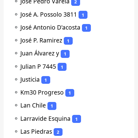
⚬
Jose Pedro Varela
2
⚬
José A. Possolo 3811
1
⚬
José Antonio D'acosta
1
⚬
José P. Ramirez
1
⚬
Juan Álvarez y
1
⚬
Julian P 7445
1
⚬
Justicia
1
⚬
Km30 Progreso
1
⚬
Lan Chile
1
⚬
Larravide Esquina
1
⚬
Las Piedras
2