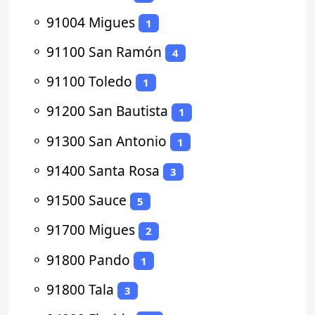
⚬
91004 Migues
1
⚬
91100 San Ramón
4
⚬
91100 Toledo
1
⚬
91200 San Bautista
1
⚬
91300 San Antonio
1
⚬
91400 Santa Rosa
3
⚬
91500 Sauce
5
⚬
91700 Migues
2
⚬
91800 Pando
1
⚬
91800 Tala
3