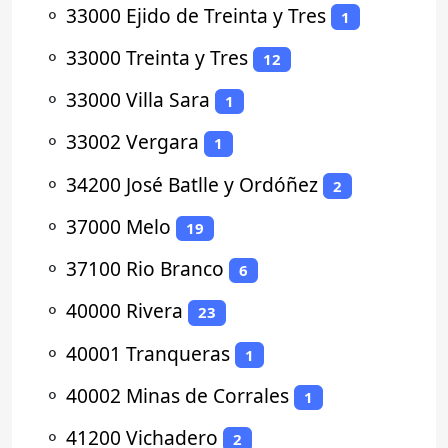
⚬
33000 Ejido de Treinta y Tres
1
⚬
33000 Treinta y Tres
12
⚬
33000 Villa Sara
1
⚬
33002 Vergara
1
⚬
34200 José Batlle y Ordóñez
2
⚬
37000 Melo
19
⚬
37100 Rio Branco
6
⚬
40000 Rivera
23
⚬
40001 Tranqueras
1
⚬
40002 Minas de Corrales
1
⚬
41200 Vichadero
2