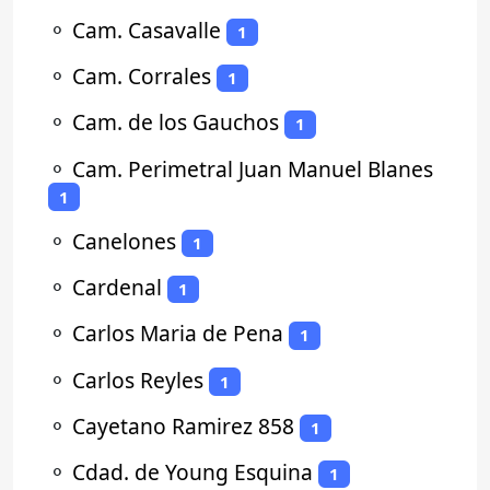
⚬
Cam. Casavalle
1
⚬
Cam. Corrales
1
⚬
Cam. de los Gauchos
1
⚬
Cam. Perimetral Juan Manuel Blanes
1
⚬
Canelones
1
⚬
Cardenal
1
⚬
Carlos Maria de Pena
1
⚬
Carlos Reyles
1
⚬
Cayetano Ramirez 858
1
⚬
Cdad. de Young Esquina
1