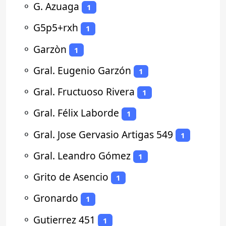
⚬
G. Azuaga
1
⚬
G5p5+rxh
1
⚬
Garzòn
1
⚬
Gral. Eugenio Garzón
1
⚬
Gral. Fructuoso Rivera
1
⚬
Gral. Félix Laborde
1
⚬
Gral. Jose Gervasio Artigas 549
1
⚬
Gral. Leandro Gómez
1
⚬
Grito de Asencio
1
⚬
Gronardo
1
⚬
Gutierrez 451
1