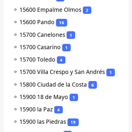
⚬
15600 Empalme Olmos
2
⚬
15600 Pando
16
⚬
15700 Canelones
1
⚬
15700 Casarino
1
⚬
15700 Toledo
4
⚬
15700 Villa Crespo y San Andrés
1
⚬
15800 Ciudad de la Costa
6
⚬
15900 18 de Mayo
1
⚬
15900 la Paz
4
⚬
15900 las Piedras
19