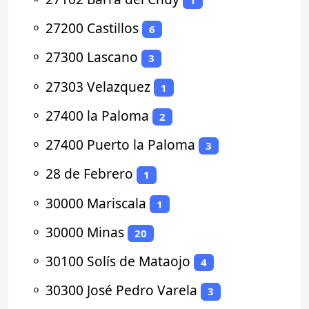
⚬
27200 Castillos
6
⚬
27300 Lascano
3
⚬
27303 Velazquez
1
⚬
27400 la Paloma
2
⚬
27400 Puerto la Paloma
3
⚬
28 de Febrero
1
⚬
30000 Mariscala
1
⚬
30000 Minas
20
⚬
30100 Solís de Mataojo
4
⚬
30300 José Pedro Varela
3