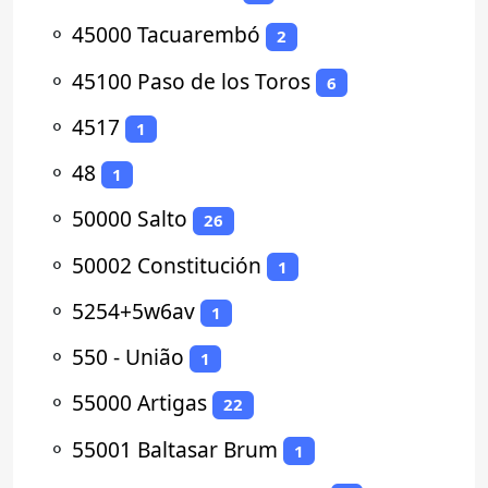
⚬
45000 Tacuarembó
2
⚬
45100 Paso de los Toros
6
⚬
4517
1
⚬
48
1
⚬
50000 Salto
26
⚬
50002 Constitución
1
⚬
5254+5w6av
1
⚬
550 - União
1
⚬
55000 Artigas
22
⚬
55001 Baltasar Brum
1