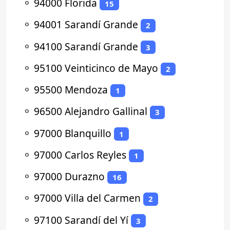
⚬
94000 Florida
15
⚬
94001 Sarandí Grande
2
⚬
94100 Sarandí Grande
3
⚬
95100 Veinticinco de Mayo
2
⚬
95500 Mendoza
1
⚬
96500 Alejandro Gallinal
3
⚬
97000 Blanquillo
1
⚬
97000 Carlos Reyles
1
⚬
97000 Durazno
16
⚬
97000 Villa del Carmen
2
⚬
97100 Sarandí del Yí
3