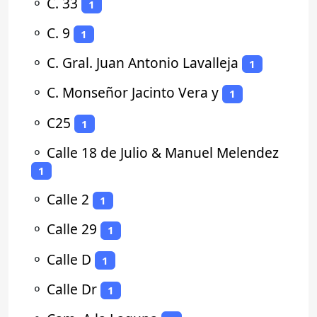
⚬
C. 33
1
⚬
C. 9
1
⚬
C. Gral. Juan Antonio Lavalleja
1
⚬
C. Monseñor Jacinto Vera y
1
⚬
C25
1
⚬
Calle 18 de Julio & Manuel Melendez
1
⚬
Calle 2
1
⚬
Calle 29
1
⚬
Calle D
1
⚬
Calle Dr
1