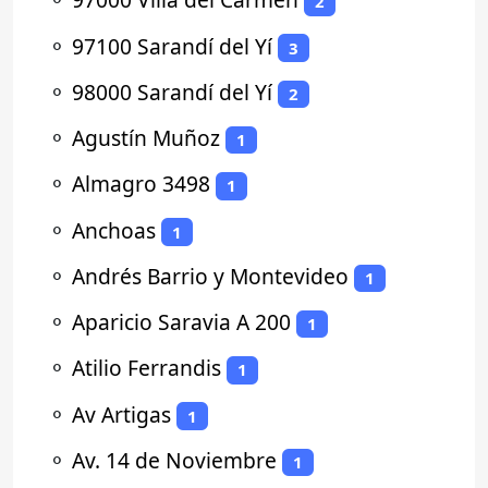
2
⚬
97100 Sarandí del Yí
3
⚬
98000 Sarandí del Yí
2
⚬
Agustín Muñoz
1
⚬
Almagro 3498
1
⚬
Anchoas
1
⚬
Andrés Barrio y Montevideo
1
⚬
Aparicio Saravia A 200
1
⚬
Atilio Ferrandis
1
⚬
Av Artigas
1
⚬
Av. 14 de Noviembre
1