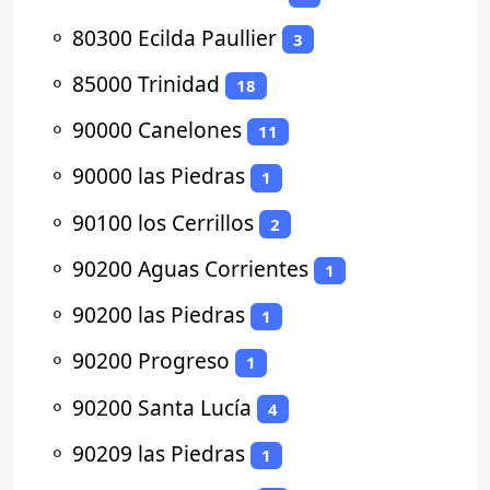
⚬
80300 Ecilda Paullier
3
⚬
85000 Trinidad
18
⚬
90000 Canelones
11
⚬
90000 las Piedras
1
⚬
90100 los Cerrillos
2
⚬
90200 Aguas Corrientes
1
⚬
90200 las Piedras
1
⚬
90200 Progreso
1
⚬
90200 Santa Lucía
4
⚬
90209 las Piedras
1