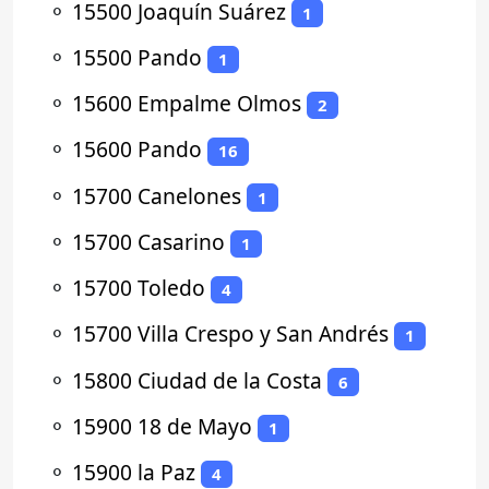
⚬
15500 Joaquín Suárez
1
⚬
15500 Pando
1
⚬
15600 Empalme Olmos
2
⚬
15600 Pando
16
⚬
15700 Canelones
1
⚬
15700 Casarino
1
⚬
15700 Toledo
4
⚬
15700 Villa Crespo y San Andrés
1
⚬
15800 Ciudad de la Costa
6
⚬
15900 18 de Mayo
1
⚬
15900 la Paz
4