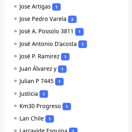
⚬
Jose Artigas
1
⚬
Jose Pedro Varela
2
⚬
José A. Possolo 3811
1
⚬
José Antonio D'acosta
1
⚬
José P. Ramirez
1
⚬
Juan Álvarez y
1
⚬
Julian P 7445
1
⚬
Justicia
1
⚬
Km30 Progreso
1
⚬
Lan Chile
1
⚬
Larravide Esquina
1