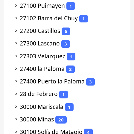
⚬
27100 Puimayen
1
⚬
27102 Barra del Chuy
1
⚬
27200 Castillos
6
⚬
27300 Lascano
3
⚬
27303 Velazquez
1
⚬
27400 la Paloma
2
⚬
27400 Puerto la Paloma
3
⚬
28 de Febrero
1
⚬
30000 Mariscala
1
⚬
30000 Minas
20
⚬
30100 Solís de Mataojo
4