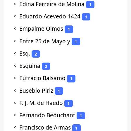
⚬
Edina Ferreira de Molina
1
⚬
Eduardo Acevedo 1424
1
⚬
Empalme Olmos
1
⚬
Entre 25 de Mayo y
1
⚬
Esq.
2
⚬
Esquina
2
⚬
Eufracio Balsamo
1
⚬
Eusebio Piriz
1
⚬
F. J. M. de Haedo
1
⚬
Fernando Beduchant
1
⚬
Francisco de Armas
1