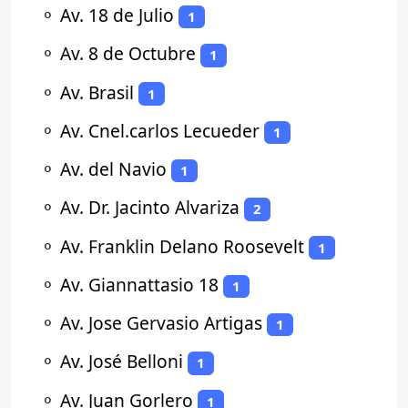
⚬
Av. 18 de Julio
1
⚬
Av. 8 de Octubre
1
⚬
Av. Brasil
1
⚬
Av. Cnel.carlos Lecueder
1
⚬
Av. del Navio
1
⚬
Av. Dr. Jacinto Alvariza
2
⚬
Av. Franklin Delano Roosevelt
1
⚬
Av. Giannattasio 18
1
⚬
Av. Jose Gervasio Artigas
1
⚬
Av. José Belloni
1
⚬
Av. Juan Gorlero
1