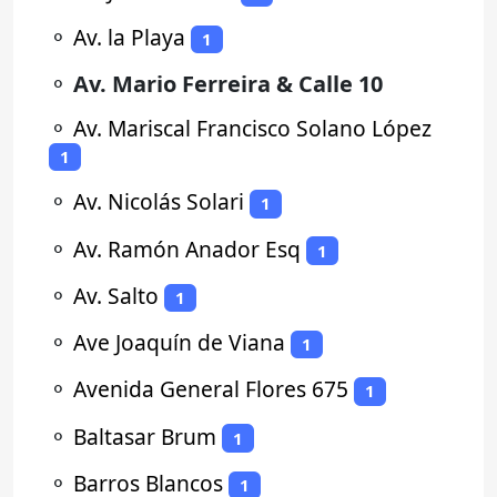
⚬
Av. la Playa
1
⚬
Av. Mario Ferreira & Calle 10
⚬
Av. Mariscal Francisco Solano López
1
⚬
Av. Nicolás Solari
1
⚬
Av. Ramón Anador Esq
1
⚬
Av. Salto
1
⚬
Ave Joaquín de Viana
1
⚬
Avenida General Flores 675
1
⚬
Baltasar Brum
1
⚬
Barros Blancos
1