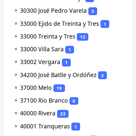
⚬
30300 José Pedro Varela
3
⚬
33000 Ejido de Treinta y Tres
1
⚬
33000 Treinta y Tres
12
⚬
33000 Villa Sara
1
⚬
33002 Vergara
1
⚬
34200 José Batlle y Ordóñez
2
⚬
37000 Melo
19
⚬
37100 Rio Branco
6
⚬
40000 Rivera
23
⚬
40001 Tranqueras
1