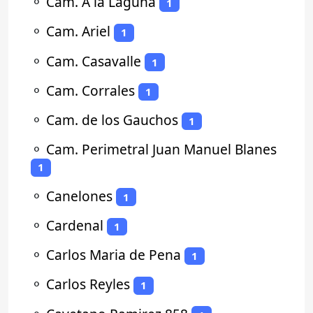
⚬
Cam. A la Laguna
1
⚬
Cam. Ariel
1
⚬
Cam. Casavalle
1
⚬
Cam. Corrales
1
⚬
Cam. de los Gauchos
1
⚬
Cam. Perimetral Juan Manuel Blanes
1
⚬
Canelones
1
⚬
Cardenal
1
⚬
Carlos Maria de Pena
1
⚬
Carlos Reyles
1