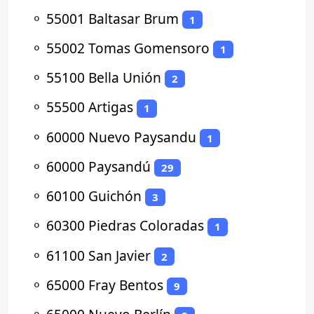
⚬
55001 Baltasar Brum
1
⚬
55002 Tomas Gomensoro
1
⚬
55100 Bella Unión
2
⚬
55500 Artigas
1
⚬
60000 Nuevo Paysandu
1
⚬
60000 Paysandú
29
⚬
60100 Guichón
3
⚬
60300 Piedras Coloradas
1
⚬
61100 San Javier
2
⚬
65000 Fray Bentos
9