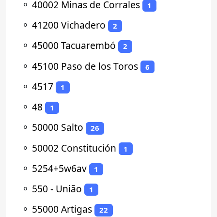
⚬
40002 Minas de Corrales
1
⚬
41200 Vichadero
2
⚬
45000 Tacuarembó
2
⚬
45100 Paso de los Toros
6
⚬
4517
1
⚬
48
1
⚬
50000 Salto
26
⚬
50002 Constitución
1
⚬
5254+5w6av
1
⚬
550 - União
1
⚬
55000 Artigas
22