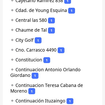
⚬
Cayetano Ramirez 858
1
⚬
Cdad. de Young Esquina
1
⚬
Central las 580
1
⚬
Chaume de Tal
1
⚬
City Golf
1
⚬
Cno. Carrasco 4490
1
⚬
Constitucion
1
⚬
Continuacion Antonio Orlando
Giordano
1
⚬
Continuacion Teresa Cabana de
Moreno
1
⚬
Continuación Ituzaingo
1