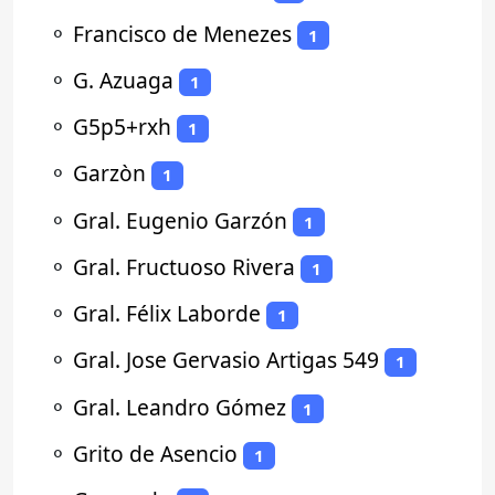
⚬
Francisco de Menezes
1
⚬
G. Azuaga
1
⚬
G5p5+rxh
1
⚬
Garzòn
1
⚬
Gral. Eugenio Garzón
1
⚬
Gral. Fructuoso Rivera
1
⚬
Gral. Félix Laborde
1
⚬
Gral. Jose Gervasio Artigas 549
1
⚬
Gral. Leandro Gómez
1
⚬
Grito de Asencio
1