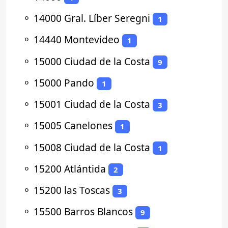
⚬
14000 Gral. Líber Seregni
1
⚬
14440 Montevideo
1
⚬
15000 Ciudad de la Costa
9
⚬
15000 Pando
1
⚬
15001 Ciudad de la Costa
3
⚬
15005 Canelones
1
⚬
15008 Ciudad de la Costa
1
⚬
15200 Atlántida
2
⚬
15200 las Toscas
3
⚬
15500 Barros Blancos
9