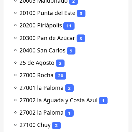
⚬
20005 Maldonado
2
⚬
20100 Punta del Este
3
⚬
20200 Piriápolis
11
⚬
20300 Pan de Azúcar
3
⚬
20400 San Carlos
9
⚬
25 de Agosto
2
⚬
27000 Rocha
20
⚬
27001 la Paloma
2
⚬
27002 la Aguada y Costa Azul
1
⚬
27002 la Paloma
1
⚬
27100 Chuy
2