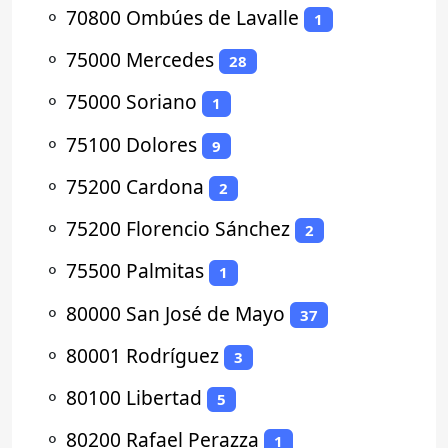
⚬
70800 Ombúes de Lavalle
1
⚬
75000 Mercedes
28
⚬
75000 Soriano
1
⚬
75100 Dolores
9
⚬
75200 Cardona
2
⚬
75200 Florencio Sánchez
2
⚬
75500 Palmitas
1
⚬
80000 San José de Mayo
37
⚬
80001 Rodríguez
3
⚬
80100 Libertad
5
⚬
80200 Rafael Perazza
1