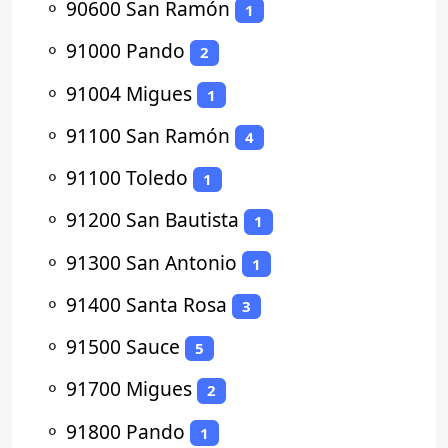
⚬
90600 San Ramón
1
⚬
91000 Pando
2
⚬
91004 Migues
1
⚬
91100 San Ramón
4
⚬
91100 Toledo
1
⚬
91200 San Bautista
1
⚬
91300 San Antonio
1
⚬
91400 Santa Rosa
3
⚬
91500 Sauce
5
⚬
91700 Migues
2
⚬
91800 Pando
1