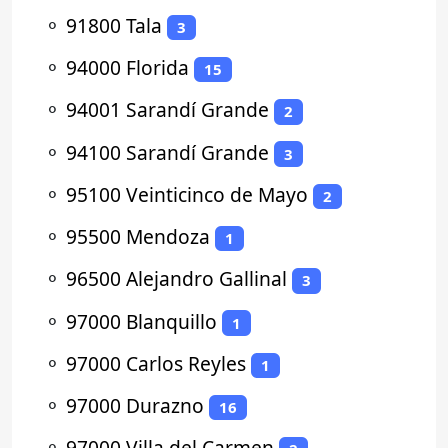
⚬
91800 Tala
3
⚬
94000 Florida
15
⚬
94001 Sarandí Grande
2
⚬
94100 Sarandí Grande
3
⚬
95100 Veinticinco de Mayo
2
⚬
95500 Mendoza
1
⚬
96500 Alejandro Gallinal
3
⚬
97000 Blanquillo
1
⚬
97000 Carlos Reyles
1
⚬
97000 Durazno
16
⚬
97000 Villa del Carmen