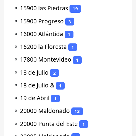
⚬
15900 las Piedras
19
⚬
15900 Progreso
3
⚬
16000 Atlántida
1
⚬
16200 la Floresta
1
⚬
17800 Montevideo
1
⚬
18 de Julio
2
⚬
18 de Julio &
1
⚬
19 de Abril
1
⚬
20000 Maldonado
13
⚬
20000 Punta del Este
1