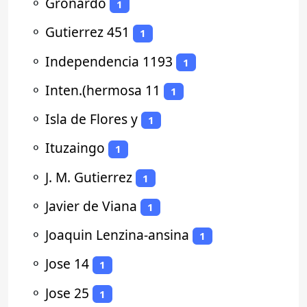
⚬
Gronardo
1
⚬
Gutierrez 451
1
⚬
Independencia 1193
1
⚬
Inten.(hermosa 11
1
⚬
Isla de Flores y
1
⚬
Ituzaingo
1
⚬
J. M. Gutierrez
1
⚬
Javier de Viana
1
⚬
Joaquin Lenzina-ansina
1
⚬
Jose 14
1
⚬
Jose 25
1