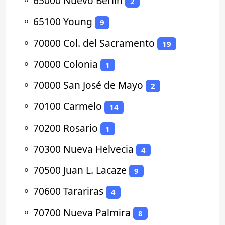
⚬
65000 Nuevo Berlín
2
⚬
65100 Young
9
⚬
70000 Col. del Sacramento
19
⚬
70000 Colonia
1
⚬
70000 San José de Mayo
2
⚬
70100 Carmelo
14
⚬
70200 Rosario
1
⚬
70300 Nueva Helvecia
4
⚬
70500 Juan L. Lacaze
9
⚬
70600 Tarariras
4
⚬
70700 Nueva Palmira
8