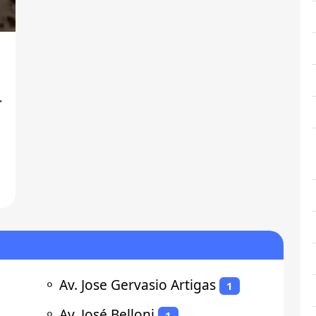
o
⚬
Av. Jose Gervasio Artigas
1
⚬
Av. José Belloni
1