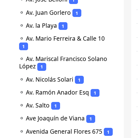
⚬
Av. Juan Gorlero
1
⚬
Av. la Playa
1
⚬
Av. Mario Ferreira & Calle 10
1
⚬
Av. Mariscal Francisco Solano
López
1
⚬
Av. Nicolás Solari
1
⚬
Av. Ramón Anador Esq
1
⚬
Av. Salto
1
⚬
Ave Joaquín de Viana
1
⚬
Avenida General Flores 675
1