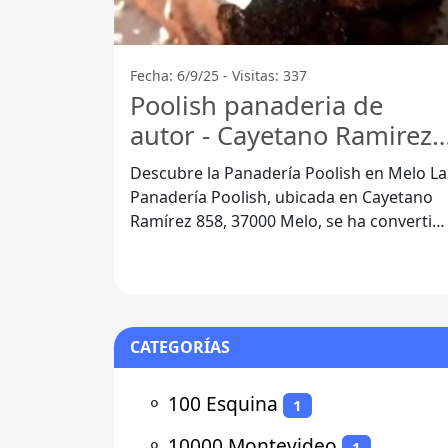
Fecha: 6/9/25 - Visitas: 337
Poolish panaderia de
autor - Cayetano Ramirez
858
Descubre la Panadería Poolish en Melo La
Panadería Poolish, ubicada en Cayetano
Ramírez 858, 37000 Melo, se ha convertid
en un lugar de referencia para los
CATEGORÍAS
⚬
100 Esquina
1
⚬
10000 Montevideo
1