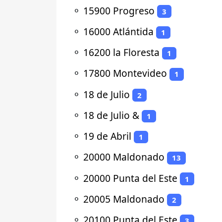
⚬
15900 Progreso
3
⚬
16000 Atlántida
1
⚬
16200 la Floresta
1
⚬
17800 Montevideo
1
⚬
18 de Julio
2
⚬
18 de Julio &
1
⚬
19 de Abril
1
⚬
20000 Maldonado
13
⚬
20000 Punta del Este
1
⚬
20005 Maldonado
2
⚬
20100 Punta del Este
3