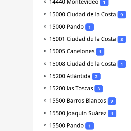
⚬
14440 Montevideo
1
⚬
15000 Ciudad de la Costa
9
⚬
15000 Pando
1
⚬
15001 Ciudad de la Costa
3
⚬
15005 Canelones
1
⚬
15008 Ciudad de la Costa
1
⚬
15200 Atlántida
2
⚬
15200 las Toscas
3
⚬
15500 Barros Blancos
9
⚬
15500 Joaquín Suárez
1
⚬
15500 Pando
1