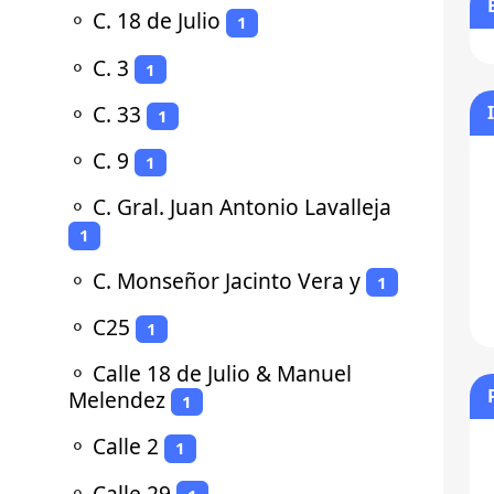
⚬
C. 18 de Julio
1
⚬
C. 3
1
⚬
C. 33
1
⚬
C. 9
1
⚬
C. Gral. Juan Antonio Lavalleja
1
⚬
C. Monseñor Jacinto Vera y
1
⚬
C25
1
⚬
Calle 18 de Julio & Manuel
Melendez
1
⚬
Calle 2
1
⚬
Calle 29