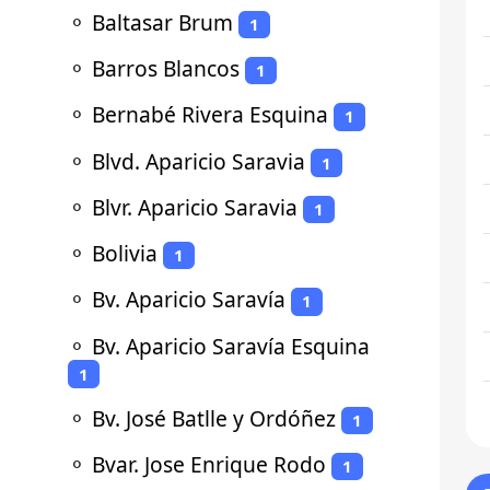
⚬
Baltasar Brum
1
⚬
Barros Blancos
1
⚬
Bernabé Rivera Esquina
1
⚬
Blvd. Aparicio Saravia
1
⚬
Blvr. Aparicio Saravia
1
⚬
Bolivia
1
⚬
Bv. Aparicio Saravía
1
⚬
Bv. Aparicio Saravía Esquina
1
⚬
Bv. José Batlle y Ordóñez
1
⚬
Bvar. Jose Enrique Rodo
1