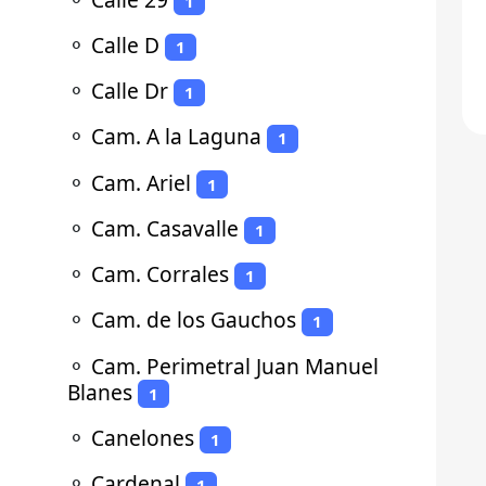
1
⚬
Calle D
1
⚬
Calle Dr
1
⚬
Cam. A la Laguna
1
⚬
Cam. Ariel
1
⚬
Cam. Casavalle
1
⚬
Cam. Corrales
1
⚬
Cam. de los Gauchos
1
⚬
Cam. Perimetral Juan Manuel
Blanes
1
⚬
Canelones
1
⚬
Cardenal
1