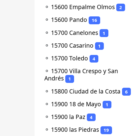
⚬
15600 Empalme Olmos
2
⚬
15600 Pando
16
⚬
15700 Canelones
1
⚬
15700 Casarino
1
⚬
15700 Toledo
4
⚬
15700 Villa Crespo y San
Andrés
1
⚬
15800 Ciudad de la Costa
6
⚬
15900 18 de Mayo
1
⚬
15900 la Paz
4
⚬
15900 las Piedras
19