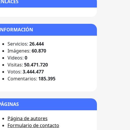
ENLACES
INFORMACIÓN
Servicios:
26.444
Imágenes:
60.870
Videos:
0
Visitas:
50.471.720
Votos:
3.444.477
Comentarios:
185.395
PÁGINAS
Página de autores
Formulario de contacto