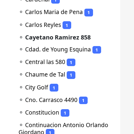
⚬
Carlos Maria de Pena
1
⚬
Carlos Reyles
1
⚬
Cayetano Ramirez 858
⚬
Cdad. de Young Esquina
1
⚬
Central las 580
1
⚬
Chaume de Tal
1
⚬
City Golf
1
⚬
Cno. Carrasco 4490
1
⚬
Constitucion
1
⚬
Continuacion Antonio Orlando
Giordano
1