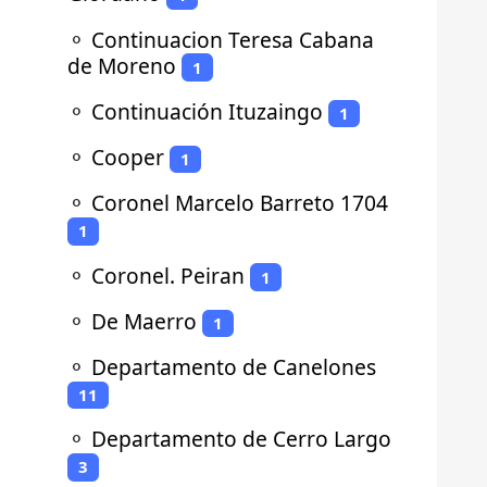
⚬
Continuacion Teresa Cabana
de Moreno
1
⚬
Continuación Ituzaingo
1
⚬
Cooper
1
⚬
Coronel Marcelo Barreto 1704
1
⚬
Coronel. Peiran
1
⚬
De Maerro
1
⚬
Departamento de Canelones
11
⚬
Departamento de Cerro Largo
3