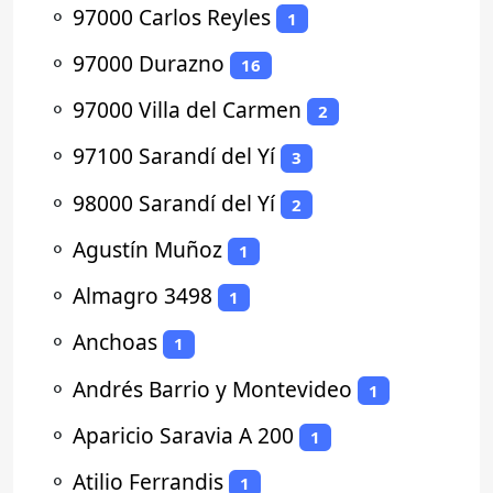
⚬
97000 Carlos Reyles
1
⚬
97000 Durazno
16
⚬
97000 Villa del Carmen
2
⚬
97100 Sarandí del Yí
3
⚬
98000 Sarandí del Yí
2
⚬
Agustín Muñoz
1
⚬
Almagro 3498
1
⚬
Anchoas
1
⚬
Andrés Barrio y Montevideo
1
⚬
Aparicio Saravia A 200
1
⚬
Atilio Ferrandis
1