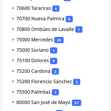
⚬
70600 Tarariras
4
⚬
70700 Nueva Palmira
8
⚬
70800 Ombúes de Lavalle
1
⚬
75000 Mercedes
28
⚬
75000 Soriano
1
⚬
75100 Dolores
9
⚬
75200 Cardona
2
⚬
75200 Florencio Sánchez
2
⚬
75500 Palmitas
1
⚬
80000 San José de Mayo
37