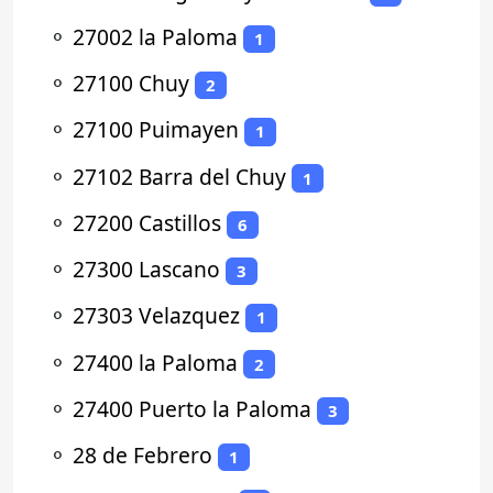
⚬
27002 la Paloma
1
⚬
27100 Chuy
2
⚬
27100 Puimayen
1
⚬
27102 Barra del Chuy
1
⚬
27200 Castillos
6
⚬
27300 Lascano
3
⚬
27303 Velazquez
1
⚬
27400 la Paloma
2
⚬
27400 Puerto la Paloma
3
⚬
28 de Febrero
1