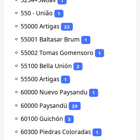
1
⚬
550 - União
1
⚬
55000 Artigas
22
⚬
55001 Baltasar Brum
1
⚬
55002 Tomas Gomensoro
1
⚬
55100 Bella Unión
2
⚬
55500 Artigas
1
⚬
60000 Nuevo Paysandu
1
⚬
60000 Paysandú
29
⚬
60100 Guichón
3
⚬
60300 Piedras Coloradas
1