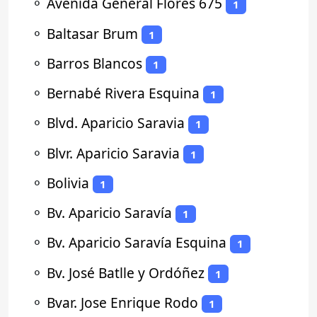
⚬
Avenida General Flores 675
1
⚬
Baltasar Brum
1
⚬
Barros Blancos
1
⚬
Bernabé Rivera Esquina
1
⚬
Blvd. Aparicio Saravia
1
⚬
Blvr. Aparicio Saravia
1
⚬
Bolivia
1
⚬
Bv. Aparicio Saravía
1
⚬
Bv. Aparicio Saravía Esquina
1
⚬
Bv. José Batlle y Ordóñez
1
⚬
Bvar. Jose Enrique Rodo
1