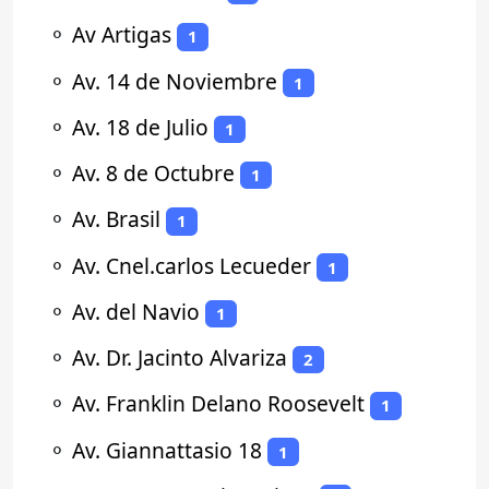
⚬
Av Artigas
1
⚬
Av. 14 de Noviembre
1
⚬
Av. 18 de Julio
1
⚬
Av. 8 de Octubre
1
⚬
Av. Brasil
1
⚬
Av. Cnel.carlos Lecueder
1
⚬
Av. del Navio
1
⚬
Av. Dr. Jacinto Alvariza
2
⚬
Av. Franklin Delano Roosevelt
1
⚬
Av. Giannattasio 18
1