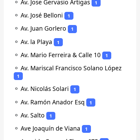
⚬
Av. Jose Gervasio Artigas
1
⚬
Av. José Belloni
1
⚬
Av. Juan Gorlero
1
⚬
Av. la Playa
1
⚬
Av. Mario Ferreira & Calle 10
1
⚬
Av. Mariscal Francisco Solano López
1
⚬
Av. Nicolás Solari
1
⚬
Av. Ramón Anador Esq
1
⚬
Av. Salto
1
⚬
Ave Joaquín de Viana
1