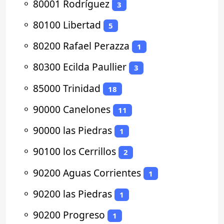
⚬
80001 Rodríguez
3
⚬
80100 Libertad
5
⚬
80200 Rafael Perazza
1
⚬
80300 Ecilda Paullier
3
⚬
85000 Trinidad
18
⚬
90000 Canelones
11
⚬
90000 las Piedras
1
⚬
90100 los Cerrillos
2
⚬
90200 Aguas Corrientes
1
⚬
90200 las Piedras
1
⚬
90200 Progreso
1