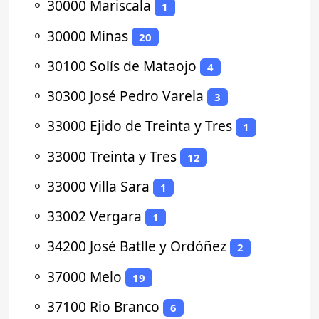
⚬
30000 Mariscala
1
⚬
30000 Minas
20
⚬
30100 Solís de Mataojo
4
⚬
30300 José Pedro Varela
3
⚬
33000 Ejido de Treinta y Tres
1
⚬
33000 Treinta y Tres
12
⚬
33000 Villa Sara
1
⚬
33002 Vergara
1
⚬
34200 José Batlle y Ordóñez
2
⚬
37000 Melo
19
⚬
37100 Rio Branco
6