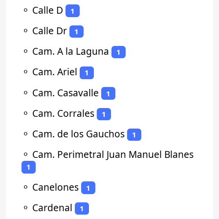
⚬
Calle D
1
⚬
Calle Dr
1
⚬
Cam. A la Laguna
1
⚬
Cam. Ariel
1
⚬
Cam. Casavalle
1
⚬
Cam. Corrales
1
⚬
Cam. de los Gauchos
1
⚬
Cam. Perimetral Juan Manuel Blanes
1
⚬
Canelones
1
⚬
Cardenal
1