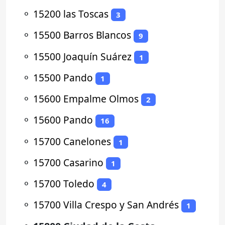
⚬
15200 las Toscas
3
⚬
15500 Barros Blancos
9
⚬
15500 Joaquín Suárez
1
⚬
15500 Pando
1
⚬
15600 Empalme Olmos
2
⚬
15600 Pando
16
⚬
15700 Canelones
1
⚬
15700 Casarino
1
⚬
15700 Toledo
4
⚬
15700 Villa Crespo y San Andrés
1