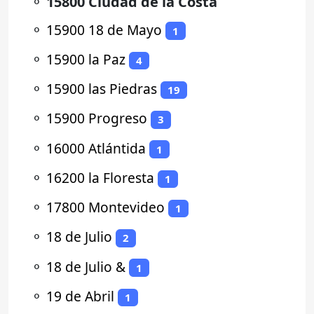
⚬
15800 Ciudad de la Costa
⚬
15900 18 de Mayo
1
⚬
15900 la Paz
4
⚬
15900 las Piedras
19
⚬
15900 Progreso
3
⚬
16000 Atlántida
1
⚬
16200 la Floresta
1
⚬
17800 Montevideo
1
⚬
18 de Julio
2
⚬
18 de Julio &
1
⚬
19 de Abril
1