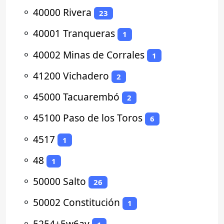
⚬
40000 Rivera
23
⚬
40001 Tranqueras
1
⚬
40002 Minas de Corrales
1
⚬
41200 Vichadero
2
⚬
45000 Tacuarembó
2
⚬
45100 Paso de los Toros
6
⚬
4517
1
⚬
48
1
⚬
50000 Salto
26
⚬
50002 Constitución
1
⚬
5254+5w6av