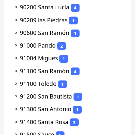
⚬
90200 Santa Lucía
4
⚬
90209 las Piedras
1
⚬
90600 San Ramón
1
⚬
91000 Pando
2
⚬
91004 Migues
1
⚬
91100 San Ramón
4
⚬
91100 Toledo
1
⚬
91200 San Bautista
1
⚬
91300 San Antonio
1
⚬
91400 Santa Rosa
3
⚬
91500 Sauce
5