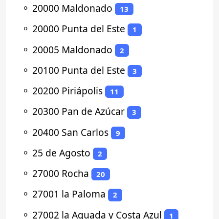
⚬
20000 Maldonado
13
⚬
20000 Punta del Este
1
⚬
20005 Maldonado
2
⚬
20100 Punta del Este
3
⚬
20200 Piriápolis
11
⚬
20300 Pan de Azúcar
3
⚬
20400 San Carlos
9
⚬
25 de Agosto
2
⚬
27000 Rocha
20
⚬
27001 la Paloma
2
⚬
27002 la Aguada y Costa Azul
1