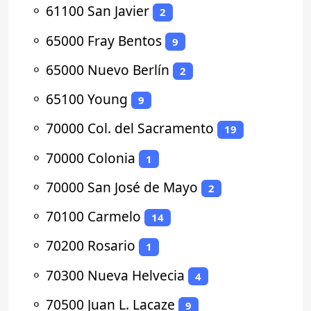
⚬
61100 San Javier
2
⚬
65000 Fray Bentos
9
⚬
65000 Nuevo Berlín
2
⚬
65100 Young
9
⚬
70000 Col. del Sacramento
19
⚬
70000 Colonia
1
⚬
70000 San José de Mayo
2
⚬
70100 Carmelo
14
⚬
70200 Rosario
1
⚬
70300 Nueva Helvecia
4
⚬
70500 Juan L. Lacaze
9