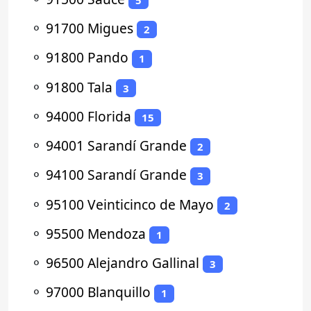
⚬
91700 Migues
2
⚬
91800 Pando
1
⚬
91800 Tala
3
⚬
94000 Florida
15
⚬
94001 Sarandí Grande
2
⚬
94100 Sarandí Grande
3
⚬
95100 Veinticinco de Mayo
2
⚬
95500 Mendoza
1
⚬
96500 Alejandro Gallinal
3
⚬
97000 Blanquillo
1