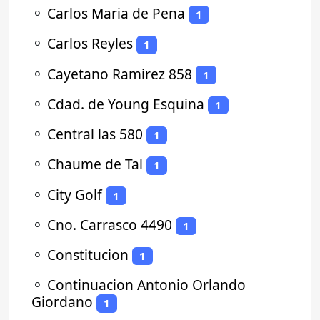
⚬
Carlos Maria de Pena
1
⚬
Carlos Reyles
1
⚬
Cayetano Ramirez 858
1
⚬
Cdad. de Young Esquina
1
⚬
Central las 580
1
⚬
Chaume de Tal
1
⚬
City Golf
1
⚬
Cno. Carrasco 4490
1
⚬
Constitucion
1
⚬
Continuacion Antonio Orlando
Giordano
1