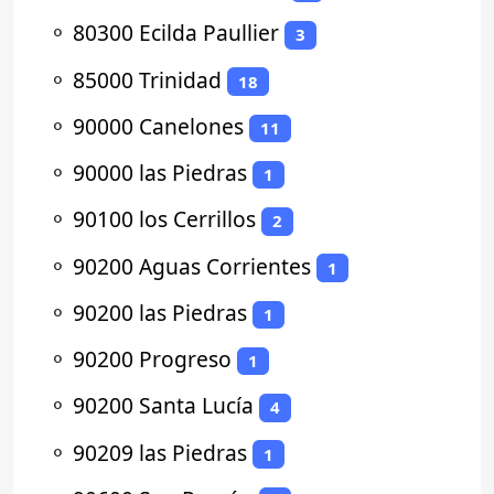
⚬
80300 Ecilda Paullier
3
⚬
85000 Trinidad
18
⚬
90000 Canelones
11
⚬
90000 las Piedras
1
⚬
90100 los Cerrillos
2
⚬
90200 Aguas Corrientes
1
⚬
90200 las Piedras
1
⚬
90200 Progreso
1
⚬
90200 Santa Lucía
4
⚬
90209 las Piedras
1