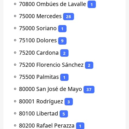
⚬
70800 Ombúes de Lavalle
1
⚬
75000 Mercedes
28
⚬
75000 Soriano
1
⚬
75100 Dolores
9
⚬
75200 Cardona
2
⚬
75200 Florencio Sánchez
2
⚬
75500 Palmitas
1
⚬
80000 San José de Mayo
37
⚬
80001 Rodríguez
3
⚬
80100 Libertad
5
⚬
80200 Rafael Perazza
1