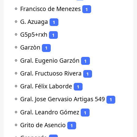
⚬
Francisco de Menezes
1
⚬
G. Azuaga
1
⚬
G5p5+rxh
1
⚬
Garzòn
1
⚬
Gral. Eugenio Garzón
1
⚬
Gral. Fructuoso Rivera
1
⚬
Gral. Félix Laborde
1
⚬
Gral. Jose Gervasio Artigas 549
1
⚬
Gral. Leandro Gómez
1
⚬
Grito de Asencio
1