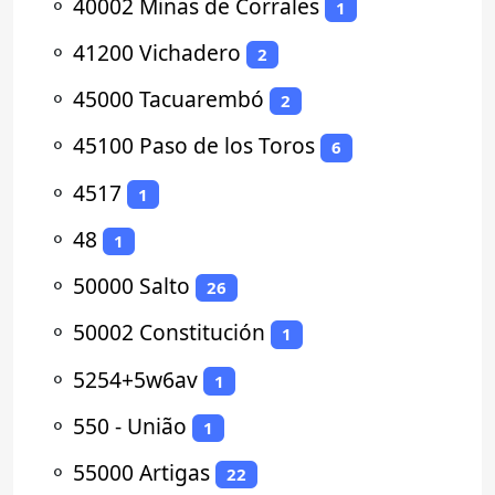
⚬
40002 Minas de Corrales
1
⚬
41200 Vichadero
2
⚬
45000 Tacuarembó
2
⚬
45100 Paso de los Toros
6
⚬
4517
1
⚬
48
1
⚬
50000 Salto
26
⚬
50002 Constitución
1
⚬
5254+5w6av
1
⚬
550 - União
1
⚬
55000 Artigas
22