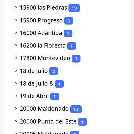
⚬
15900 las Piedras
19
⚬
15900 Progreso
3
⚬
16000 Atlántida
1
⚬
16200 la Floresta
1
⚬
17800 Montevideo
1
⚬
18 de Julio
2
⚬
18 de Julio &
1
⚬
19 de Abril
1
⚬
20000 Maldonado
13
⚬
20000 Punta del Este
1
⚬
20005 Maldonado