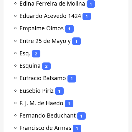
⚬
Edina Ferreira de Molina
1
⚬
Eduardo Acevedo 1424
1
⚬
Empalme Olmos
1
⚬
Entre 25 de Mayo y
1
⚬
Esq.
2
⚬
Esquina
2
⚬
Eufracio Balsamo
1
⚬
Eusebio Piriz
1
⚬
F. J. M. de Haedo
1
⚬
Fernando Beduchant
1
⚬
Francisco de Armas
1