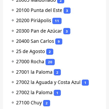
2
⚬
20100 Punta del Este
3
⚬
20200 Piriápolis
11
⚬
20300 Pan de Azúcar
3
⚬
20400 San Carlos
9
⚬
25 de Agosto
2
⚬
27000 Rocha
20
⚬
27001 la Paloma
2
⚬
27002 la Aguada y Costa Azul
1
⚬
27002 la Paloma
1
⚬
27100 Chuy
2