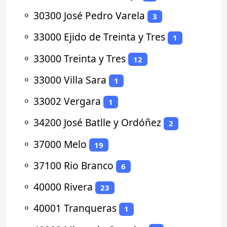
⚬
30300 José Pedro Varela
3
⚬
33000 Ejido de Treinta y Tres
1
⚬
33000 Treinta y Tres
12
⚬
33000 Villa Sara
1
⚬
33002 Vergara
1
⚬
34200 José Batlle y Ordóñez
2
⚬
37000 Melo
19
⚬
37100 Rio Branco
6
⚬
40000 Rivera
23
⚬
40001 Tranqueras
1