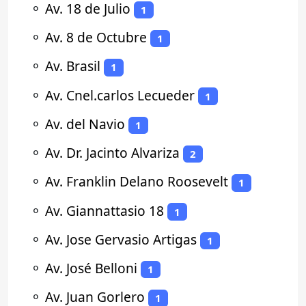
⚬
Av. 18 de Julio
1
⚬
Av. 8 de Octubre
1
⚬
Av. Brasil
1
⚬
Av. Cnel.carlos Lecueder
1
⚬
Av. del Navio
1
⚬
Av. Dr. Jacinto Alvariza
2
⚬
Av. Franklin Delano Roosevelt
1
⚬
Av. Giannattasio 18
1
⚬
Av. Jose Gervasio Artigas
1
⚬
Av. José Belloni
1
⚬
Av. Juan Gorlero
1