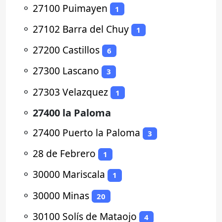
⚬
27100 Puimayen
1
⚬
27102 Barra del Chuy
1
⚬
27200 Castillos
6
⚬
27300 Lascano
3
⚬
27303 Velazquez
1
⚬
27400 la Paloma
⚬
27400 Puerto la Paloma
3
⚬
28 de Febrero
1
⚬
30000 Mariscala
1
⚬
30000 Minas
20
⚬
30100 Solís de Mataojo
4