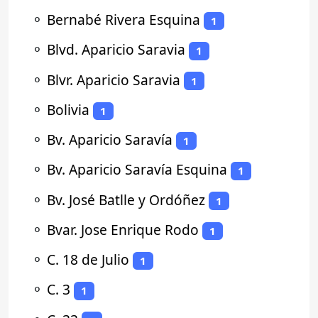
⚬
Bernabé Rivera Esquina
1
⚬
Blvd. Aparicio Saravia
1
⚬
Blvr. Aparicio Saravia
1
⚬
Bolivia
1
⚬
Bv. Aparicio Saravía
1
⚬
Bv. Aparicio Saravía Esquina
1
⚬
Bv. José Batlle y Ordóñez
1
⚬
Bvar. Jose Enrique Rodo
1
⚬
C. 18 de Julio
1
⚬
C. 3
1