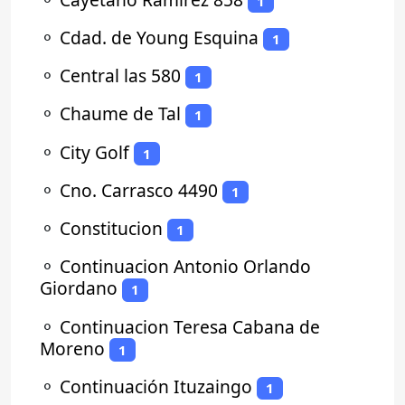
1
⚬
Cdad. de Young Esquina
1
⚬
Central las 580
1
⚬
Chaume de Tal
1
⚬
City Golf
1
⚬
Cno. Carrasco 4490
1
⚬
Constitucion
1
⚬
Continuacion Antonio Orlando
Giordano
1
⚬
Continuacion Teresa Cabana de
Moreno
1
⚬
Continuación Ituzaingo
1