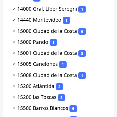
⚬
14000 Gral. Líber Seregni
1
⚬
14440 Montevideo
1
⚬
15000 Ciudad de la Costa
9
⚬
15000 Pando
1
⚬
15001 Ciudad de la Costa
3
⚬
15005 Canelones
1
⚬
15008 Ciudad de la Costa
1
⚬
15200 Atlántida
2
⚬
15200 las Toscas
3
⚬
15500 Barros Blancos
9