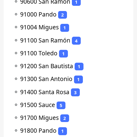
⚬
90600 San Ramón
1
⚬
91000 Pando
2
⚬
91004 Migues
1
⚬
91100 San Ramón
4
⚬
91100 Toledo
1
⚬
91200 San Bautista
1
⚬
91300 San Antonio
1
⚬
91400 Santa Rosa
3
⚬
91500 Sauce
5
⚬
91700 Migues
2
⚬
91800 Pando
1