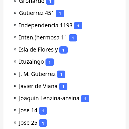
⚬
Gronardo
1
⚬
Gutierrez 451
1
⚬
Independencia 1193
1
⚬
Inten.(hermosa 11
1
⚬
Isla de Flores y
1
⚬
Ituzaingo
1
⚬
J. M. Gutierrez
1
⚬
Javier de Viana
1
⚬
Joaquin Lenzina-ansina
1
⚬
Jose 14
1
⚬
Jose 25
1