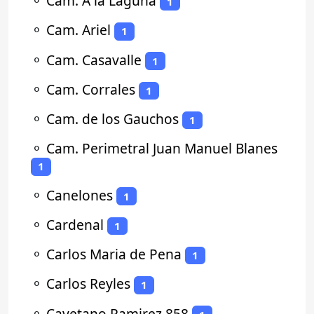
⚬
Cam. A la Laguna
1
⚬
Cam. Ariel
1
⚬
Cam. Casavalle
1
⚬
Cam. Corrales
1
⚬
Cam. de los Gauchos
1
⚬
Cam. Perimetral Juan Manuel Blanes
1
⚬
Canelones
1
⚬
Cardenal
1
⚬
Carlos Maria de Pena
1
⚬
Carlos Reyles
1
⚬
Cayetano Ramirez 858