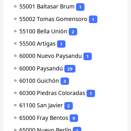
⚬
55001 Baltasar Brum
1
⚬
55002 Tomas Gomensoro
1
⚬
55100 Bella Unión
2
⚬
55500 Artigas
1
⚬
60000 Nuevo Paysandu
1
⚬
60000 Paysandú
29
⚬
60100 Guichón
3
⚬
60300 Piedras Coloradas
1
⚬
61100 San Javier
2
⚬
65000 Fray Bentos
9
⚬
65000 Nuevo Berlín
2