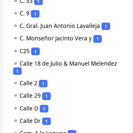
⚬
C. 33
1
⚬
C. 9
1
⚬
C. Gral. Juan Antonio Lavalleja
1
⚬
C. Monseñor Jacinto Vera y
1
⚬
C25
1
⚬
Calle 18 de Julio & Manuel Melendez
1
⚬
Calle 2
1
⚬
Calle 29
1
⚬
Calle D
1
⚬
Calle Dr
1