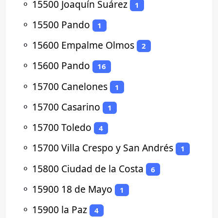
⚬
15500 Joaquín Suárez
1
⚬
15500 Pando
1
⚬
15600 Empalme Olmos
2
⚬
15600 Pando
16
⚬
15700 Canelones
1
⚬
15700 Casarino
1
⚬
15700 Toledo
4
⚬
15700 Villa Crespo y San Andrés
1
⚬
15800 Ciudad de la Costa
6
⚬
15900 18 de Mayo
1
⚬
15900 la Paz
4