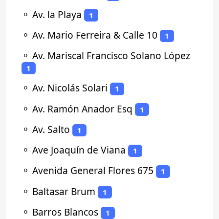
⚬
Av. la Playa
1
⚬
Av. Mario Ferreira & Calle 10
1
⚬
Av. Mariscal Francisco Solano López
1
⚬
Av. Nicolás Solari
1
⚬
Av. Ramón Anador Esq
1
⚬
Av. Salto
1
⚬
Ave Joaquín de Viana
1
⚬
Avenida General Flores 675
1
⚬
Baltasar Brum
1
⚬
Barros Blancos
1