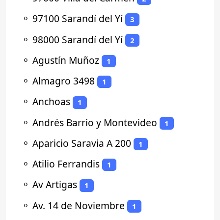
⚬
97100 Sarandí del Yí
3
⚬
98000 Sarandí del Yí
2
⚬
Agustín Muñoz
1
⚬
Almagro 3498
1
⚬
Anchoas
1
⚬
Andrés Barrio y Montevideo
1
⚬
Aparicio Saravia A 200
1
⚬
Atilio Ferrandis
1
⚬
Av Artigas
1
⚬
Av. 14 de Noviembre
1