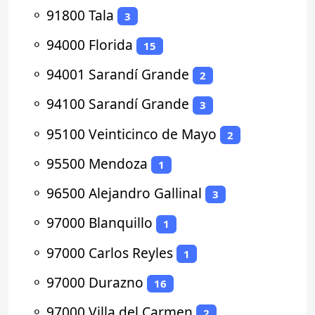
⚬
91800 Tala
3
⚬
94000 Florida
15
⚬
94001 Sarandí Grande
2
⚬
94100 Sarandí Grande
3
⚬
95100 Veinticinco de Mayo
2
⚬
95500 Mendoza
1
⚬
96500 Alejandro Gallinal
3
⚬
97000 Blanquillo
1
⚬
97000 Carlos Reyles
1
⚬
97000 Durazno
16
⚬
97000 Villa del Carmen
2