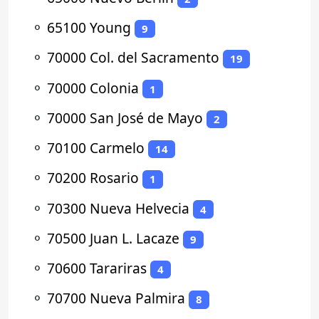
⚬
65100 Young
9
⚬
70000 Col. del Sacramento
19
⚬
70000 Colonia
1
⚬
70000 San José de Mayo
2
⚬
70100 Carmelo
14
⚬
70200 Rosario
1
⚬
70300 Nueva Helvecia
4
⚬
70500 Juan L. Lacaze
9
⚬
70600 Tarariras
4
⚬
70700 Nueva Palmira
8