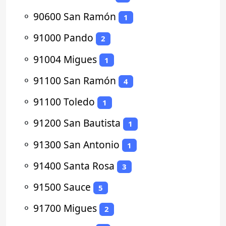
⚬
90600 San Ramón
1
⚬
91000 Pando
2
⚬
91004 Migues
1
⚬
91100 San Ramón
4
⚬
91100 Toledo
1
⚬
91200 San Bautista
1
⚬
91300 San Antonio
1
⚬
91400 Santa Rosa
3
⚬
91500 Sauce
5
⚬
91700 Migues
2