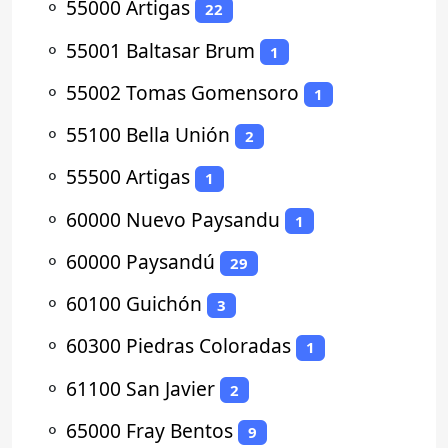
⚬
55000 Artigas
22
⚬
55001 Baltasar Brum
1
⚬
55002 Tomas Gomensoro
1
⚬
55100 Bella Unión
2
⚬
55500 Artigas
1
⚬
60000 Nuevo Paysandu
1
⚬
60000 Paysandú
29
⚬
60100 Guichón
3
⚬
60300 Piedras Coloradas
1
⚬
61100 San Javier
2
⚬
65000 Fray Bentos
9