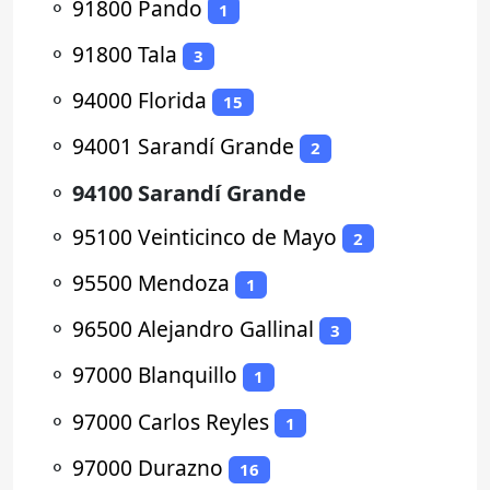
⚬
91800 Pando
1
⚬
91800 Tala
3
⚬
94000 Florida
15
⚬
94001 Sarandí Grande
2
⚬
94100 Sarandí Grande
⚬
95100 Veinticinco de Mayo
2
⚬
95500 Mendoza
1
⚬
96500 Alejandro Gallinal
3
⚬
97000 Blanquillo
1
⚬
97000 Carlos Reyles
1
⚬
97000 Durazno
16