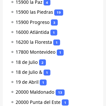
⚬
15900 la Paz
4
⚬
15900 las Piedras
19
⚬
15900 Progreso
3
⚬
16000 Atlántida
1
⚬
16200 la Floresta
1
⚬
17800 Montevideo
1
⚬
18 de Julio
2
⚬
18 de Julio &
1
⚬
19 de Abril
1
⚬
20000 Maldonado
13
⚬
20000 Punta del Este
1