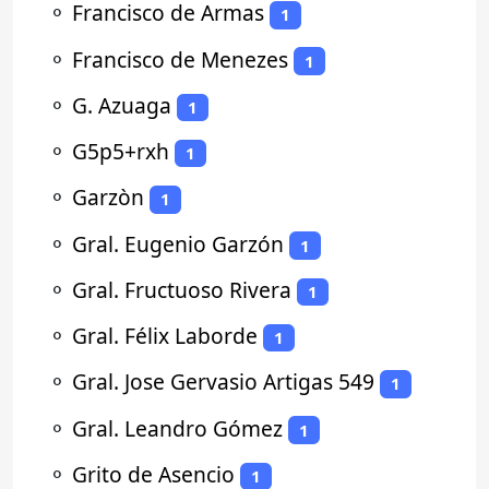
⚬
Francisco de Armas
1
⚬
Francisco de Menezes
1
⚬
G. Azuaga
1
⚬
G5p5+rxh
1
⚬
Garzòn
1
⚬
Gral. Eugenio Garzón
1
⚬
Gral. Fructuoso Rivera
1
⚬
Gral. Félix Laborde
1
⚬
Gral. Jose Gervasio Artigas 549
1
⚬
Gral. Leandro Gómez
1
⚬
Grito de Asencio
1