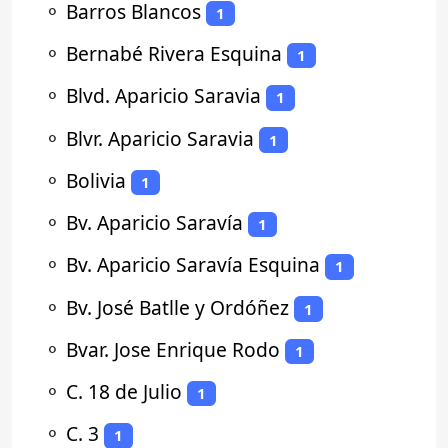
⚬
Barros Blancos
1
⚬
Bernabé Rivera Esquina
1
⚬
Blvd. Aparicio Saravia
1
⚬
Blvr. Aparicio Saravia
1
⚬
Bolivia
1
⚬
Bv. Aparicio Saravía
1
⚬
Bv. Aparicio Saravía Esquina
1
⚬
Bv. José Batlle y Ordóñez
1
⚬
Bvar. Jose Enrique Rodo
1
⚬
C. 18 de Julio
1
⚬
C. 3
1