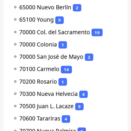
⚬
65000 Nuevo Berlín
2
⚬
65100 Young
9
⚬
70000 Col. del Sacramento
19
⚬
70000 Colonia
1
⚬
70000 San José de Mayo
2
⚬
70100 Carmelo
14
⚬
70200 Rosario
1
⚬
70300 Nueva Helvecia
4
⚬
70500 Juan L. Lacaze
9
⚬
70600 Tarariras
4
⚬
70700 Nueva Palmira