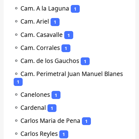
⚬
Cam. A la Laguna
1
⚬
Cam. Ariel
1
⚬
Cam. Casavalle
1
⚬
Cam. Corrales
1
⚬
Cam. de los Gauchos
1
⚬
Cam. Perimetral Juan Manuel Blanes
1
⚬
Canelones
1
⚬
Cardenal
1
⚬
Carlos Maria de Pena
1
⚬
Carlos Reyles
1