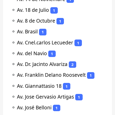
⚬
Av. 18 de Julio
1
⚬
Av. 8 de Octubre
1
⚬
Av. Brasil
1
⚬
Av. Cnel.carlos Lecueder
1
⚬
Av. del Navio
1
⚬
Av. Dr. Jacinto Alvariza
2
⚬
Av. Franklin Delano Roosevelt
1
⚬
Av. Giannattasio 18
1
⚬
Av. Jose Gervasio Artigas
1
⚬
Av. José Belloni
1