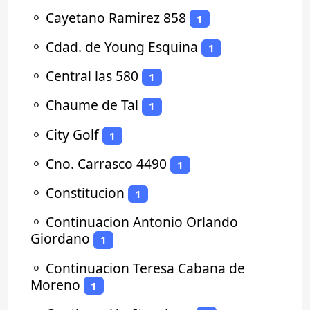
⚬
Cayetano Ramirez 858
1
⚬
Cdad. de Young Esquina
1
⚬
Central las 580
1
⚬
Chaume de Tal
1
⚬
City Golf
1
⚬
Cno. Carrasco 4490
1
⚬
Constitucion
1
⚬
Continuacion Antonio Orlando
Giordano
1
⚬
Continuacion Teresa Cabana de
Moreno
1