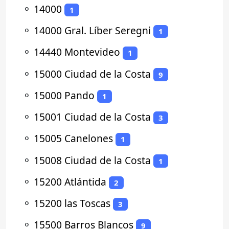
⚬
14000
1
⚬
14000 Gral. Líber Seregni
1
⚬
14440 Montevideo
1
⚬
15000 Ciudad de la Costa
9
⚬
15000 Pando
1
⚬
15001 Ciudad de la Costa
3
⚬
15005 Canelones
1
⚬
15008 Ciudad de la Costa
1
⚬
15200 Atlántida
2
⚬
15200 las Toscas
3
⚬
15500 Barros Blancos
9