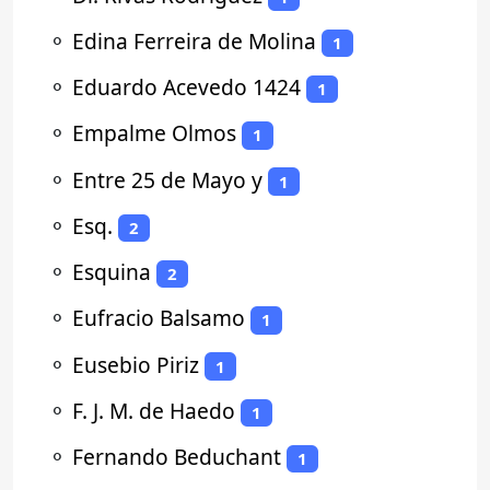
⚬
Edina Ferreira de Molina
1
⚬
Eduardo Acevedo 1424
1
⚬
Empalme Olmos
1
⚬
Entre 25 de Mayo y
1
⚬
Esq.
2
⚬
Esquina
2
⚬
Eufracio Balsamo
1
⚬
Eusebio Piriz
1
⚬
F. J. M. de Haedo
1
⚬
Fernando Beduchant
1