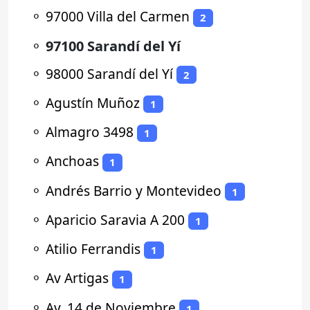
⚬
97000 Villa del Carmen
2
⚬
97100 Sarandí del Yí
⚬
98000 Sarandí del Yí
2
⚬
Agustín Muñoz
1
⚬
Almagro 3498
1
⚬
Anchoas
1
⚬
Andrés Barrio y Montevideo
1
⚬
Aparicio Saravia A 200
1
⚬
Atilio Ferrandis
1
⚬
Av Artigas
1
⚬
Av. 14 de Noviembre
1