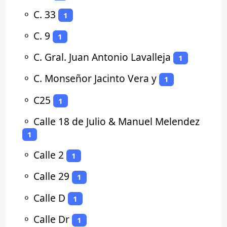
⚬
C. 33
1
⚬
C. 9
1
⚬
C. Gral. Juan Antonio Lavalleja
1
⚬
C. Monseñor Jacinto Vera y
1
⚬
C25
1
⚬
Calle 18 de Julio & Manuel Melendez
1
⚬
Calle 2
1
⚬
Calle 29
1
⚬
Calle D
1
⚬
Calle Dr
1