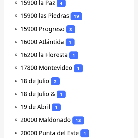
⚬
15900 la Paz
4
⚬
15900 las Piedras
19
⚬
15900 Progreso
3
⚬
16000 Atlántida
1
⚬
16200 la Floresta
1
⚬
17800 Montevideo
1
⚬
18 de Julio
2
⚬
18 de Julio &
1
⚬
19 de Abril
1
⚬
20000 Maldonado
13
⚬
20000 Punta del Este
1