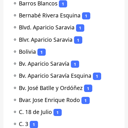
⚬
Barros Blancos
1
⚬
Bernabé Rivera Esquina
1
⚬
Blvd. Aparicio Saravia
1
⚬
Blvr. Aparicio Saravia
1
⚬
Bolivia
1
⚬
Bv. Aparicio Saravía
1
⚬
Bv. Aparicio Saravía Esquina
1
⚬
Bv. José Batlle y Ordóñez
1
⚬
Bvar. Jose Enrique Rodo
1
⚬
C. 18 de Julio
1
⚬
C. 3
1