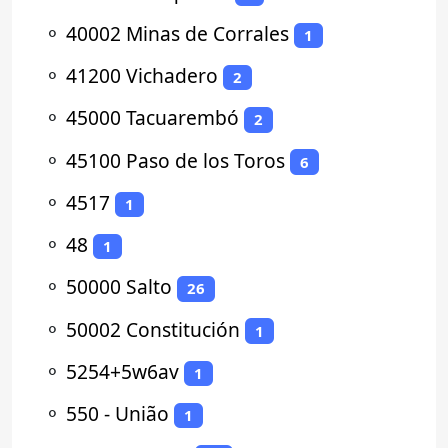
⚬
40002 Minas de Corrales
1
⚬
41200 Vichadero
2
⚬
45000 Tacuarembó
2
⚬
45100 Paso de los Toros
6
⚬
4517
1
⚬
48
1
⚬
50000 Salto
26
⚬
50002 Constitución
1
⚬
5254+5w6av
1
⚬
550 - União
1