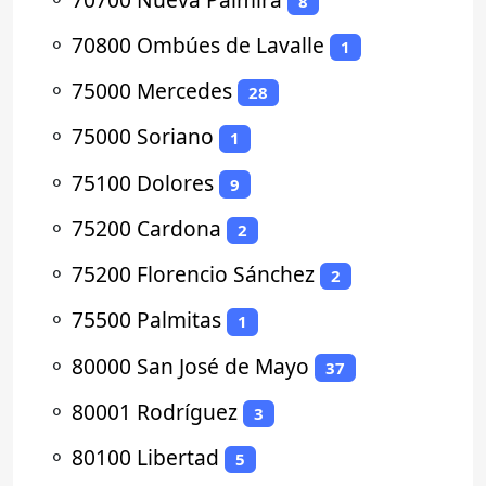
8
⚬
70800 Ombúes de Lavalle
1
⚬
75000 Mercedes
28
⚬
75000 Soriano
1
⚬
75100 Dolores
9
⚬
75200 Cardona
2
⚬
75200 Florencio Sánchez
2
⚬
75500 Palmitas
1
⚬
80000 San José de Mayo
37
⚬
80001 Rodríguez
3
⚬
80100 Libertad
5