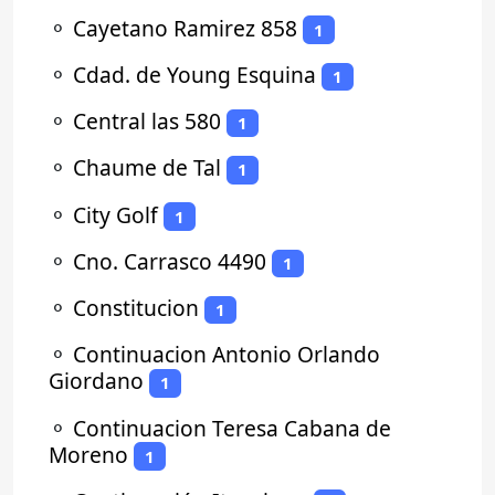
⚬
Cayetano Ramirez 858
1
⚬
Cdad. de Young Esquina
1
⚬
Central las 580
1
⚬
Chaume de Tal
1
⚬
City Golf
1
⚬
Cno. Carrasco 4490
1
⚬
Constitucion
1
⚬
Continuacion Antonio Orlando
Giordano
1
⚬
Continuacion Teresa Cabana de
Moreno
1