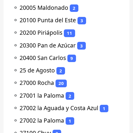
⚬
20005 Maldonado
2
⚬
20100 Punta del Este
3
⚬
20200 Piriápolis
11
⚬
20300 Pan de Azúcar
3
⚬
20400 San Carlos
9
⚬
25 de Agosto
2
⚬
27000 Rocha
20
⚬
27001 la Paloma
2
⚬
27002 la Aguada y Costa Azul
1
⚬
27002 la Paloma
1
⚬
27100 Chuy