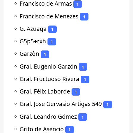
⚬
Francisco de Armas
1
⚬
Francisco de Menezes
1
⚬
G. Azuaga
1
⚬
G5p5+rxh
1
⚬
Garzòn
1
⚬
Gral. Eugenio Garzón
1
⚬
Gral. Fructuoso Rivera
1
⚬
Gral. Félix Laborde
1
⚬
Gral. Jose Gervasio Artigas 549
1
⚬
Gral. Leandro Gómez
1
⚬
Grito de Asencio
1