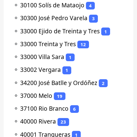
⚬
30100 Solís de Mataojo
4
⚬
30300 José Pedro Varela
3
⚬
33000 Ejido de Treinta y Tres
1
⚬
33000 Treinta y Tres
12
⚬
33000 Villa Sara
1
⚬
33002 Vergara
1
⚬
34200 José Batlle y Ordóñez
2
⚬
37000 Melo
19
⚬
37100 Rio Branco
6
⚬
40000 Rivera
23
⚬
40001 Tranqueras
1