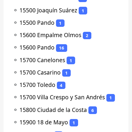
⚬
15500 Joaquín Suárez
1
⚬
15500 Pando
1
⚬
15600 Empalme Olmos
2
⚬
15600 Pando
16
⚬
15700 Canelones
1
⚬
15700 Casarino
1
⚬
15700 Toledo
4
⚬
15700 Villa Crespo y San Andrés
1
⚬
15800 Ciudad de la Costa
6
⚬
15900 18 de Mayo
1