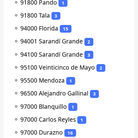
⚬
91800 Pando
1
⚬
91800 Tala
3
⚬
94000 Florida
15
⚬
94001 Sarandí Grande
2
⚬
94100 Sarandí Grande
3
⚬
95100 Veinticinco de Mayo
2
⚬
95500 Mendoza
1
⚬
96500 Alejandro Gallinal
3
⚬
97000 Blanquillo
1
⚬
97000 Carlos Reyles
1
⚬
97000 Durazno
16