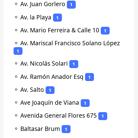
⚬
Av. Juan Gorlero
1
⚬
Av. la Playa
1
⚬
Av. Mario Ferreira & Calle 10
1
⚬
Av. Mariscal Francisco Solano López
1
⚬
Av. Nicolás Solari
1
⚬
Av. Ramón Anador Esq
1
⚬
Av. Salto
1
⚬
Ave Joaquín de Viana
1
⚬
Avenida General Flores 675
1
⚬
Baltasar Brum
1