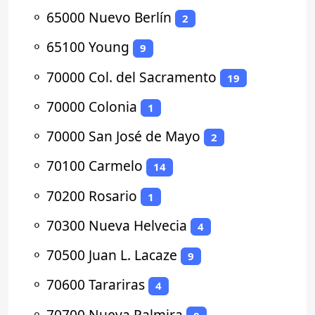
⚬
65000 Nuevo Berlín
2
⚬
65100 Young
9
⚬
70000 Col. del Sacramento
19
⚬
70000 Colonia
1
⚬
70000 San José de Mayo
2
⚬
70100 Carmelo
14
⚬
70200 Rosario
1
⚬
70300 Nueva Helvecia
4
⚬
70500 Juan L. Lacaze
9
⚬
70600 Tarariras
4
⚬
70700 Nueva Palmira