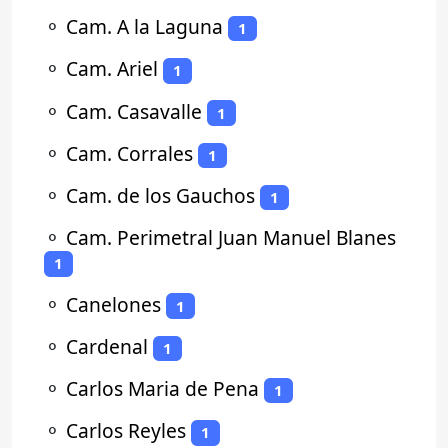
⚬
Cam. A la Laguna
1
⚬
Cam. Ariel
1
⚬
Cam. Casavalle
1
⚬
Cam. Corrales
1
⚬
Cam. de los Gauchos
1
⚬
Cam. Perimetral Juan Manuel Blanes
1
⚬
Canelones
1
⚬
Cardenal
1
⚬
Carlos Maria de Pena
1
⚬
Carlos Reyles
1