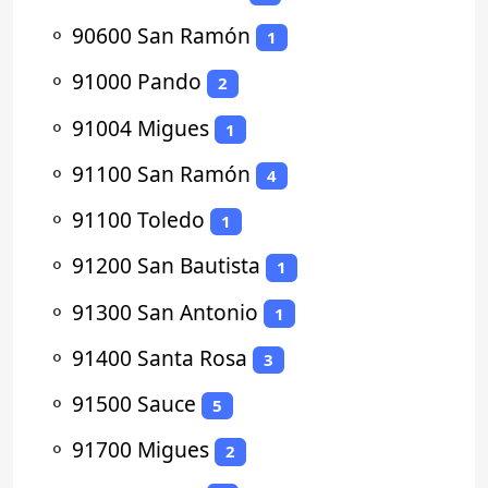
⚬
90600 San Ramón
1
⚬
91000 Pando
2
⚬
91004 Migues
1
⚬
91100 San Ramón
4
⚬
91100 Toledo
1
⚬
91200 San Bautista
1
⚬
91300 San Antonio
1
⚬
91400 Santa Rosa
3
⚬
91500 Sauce
5
⚬
91700 Migues
2