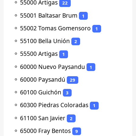
⚬
55000 Artigas
22
⚬
55001 Baltasar Brum
1
⚬
55002 Tomas Gomensoro
1
⚬
55100 Bella Unión
2
⚬
55500 Artigas
1
⚬
60000 Nuevo Paysandu
1
⚬
60000 Paysandú
29
⚬
60100 Guichón
3
⚬
60300 Piedras Coloradas
1
⚬
61100 San Javier
2
⚬
65000 Fray Bentos
9