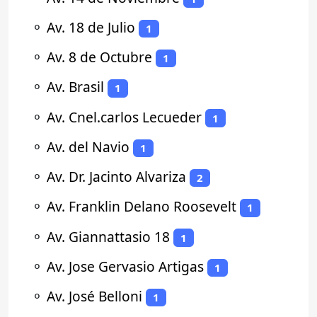
⚬
Av. 18 de Julio
1
⚬
Av. 8 de Octubre
1
⚬
Av. Brasil
1
⚬
Av. Cnel.carlos Lecueder
1
⚬
Av. del Navio
1
⚬
Av. Dr. Jacinto Alvariza
2
⚬
Av. Franklin Delano Roosevelt
1
⚬
Av. Giannattasio 18
1
⚬
Av. Jose Gervasio Artigas
1
⚬
Av. José Belloni
1