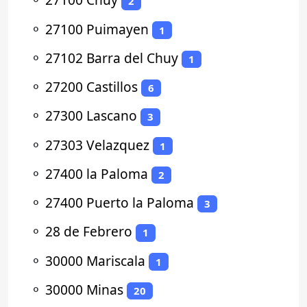
2
⚬
27100 Puimayen
1
⚬
27102 Barra del Chuy
1
⚬
27200 Castillos
6
⚬
27300 Lascano
3
⚬
27303 Velazquez
1
⚬
27400 la Paloma
2
⚬
27400 Puerto la Paloma
3
⚬
28 de Febrero
1
⚬
30000 Mariscala
1
⚬
30000 Minas
20