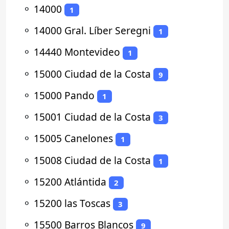
⚬
14000
1
⚬
14000 Gral. Líber Seregni
1
⚬
14440 Montevideo
1
⚬
15000 Ciudad de la Costa
9
⚬
15000 Pando
1
⚬
15001 Ciudad de la Costa
3
⚬
15005 Canelones
1
⚬
15008 Ciudad de la Costa
1
⚬
15200 Atlántida
2
⚬
15200 las Toscas
3
⚬
15500 Barros Blancos
9