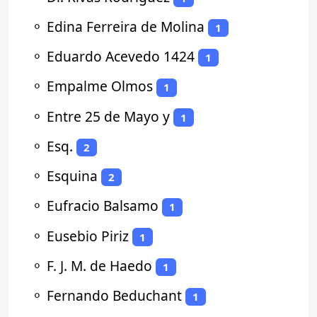
⚬
Edina Ferreira de Molina
1
⚬
Eduardo Acevedo 1424
1
⚬
Empalme Olmos
1
⚬
Entre 25 de Mayo y
1
⚬
Esq.
2
⚬
Esquina
2
⚬
Eufracio Balsamo
1
⚬
Eusebio Piriz
1
⚬
F. J. M. de Haedo
1
⚬
Fernando Beduchant
1