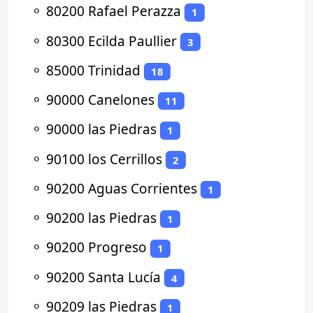
⚬
80200 Rafael Perazza
1
⚬
80300 Ecilda Paullier
3
⚬
85000 Trinidad
18
⚬
90000 Canelones
11
⚬
90000 las Piedras
1
⚬
90100 los Cerrillos
2
⚬
90200 Aguas Corrientes
1
⚬
90200 las Piedras
1
⚬
90200 Progreso
1
⚬
90200 Santa Lucía
4
⚬
90209 las Piedras
1