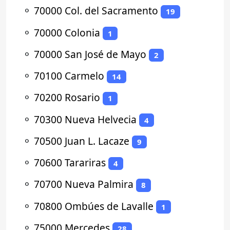
⚬
70000 Col. del Sacramento
19
⚬
70000 Colonia
1
⚬
70000 San José de Mayo
2
⚬
70100 Carmelo
14
⚬
70200 Rosario
1
⚬
70300 Nueva Helvecia
4
⚬
70500 Juan L. Lacaze
9
⚬
70600 Tarariras
4
⚬
70700 Nueva Palmira
8
⚬
70800 Ombúes de Lavalle
1
⚬
75000 Mercedes
28