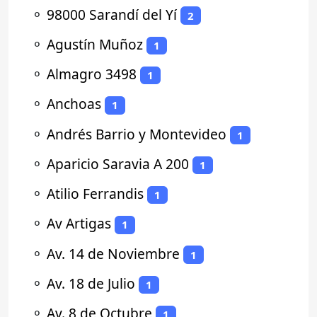
⚬
98000 Sarandí del Yí
2
⚬
Agustín Muñoz
1
⚬
Almagro 3498
1
⚬
Anchoas
1
⚬
Andrés Barrio y Montevideo
1
⚬
Aparicio Saravia A 200
1
⚬
Atilio Ferrandis
1
⚬
Av Artigas
1
⚬
Av. 14 de Noviembre
1
⚬
Av. 18 de Julio
1
⚬
Av. 8 de Octubre
1