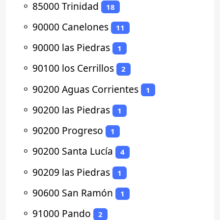
⚬
85000 Trinidad
18
⚬
90000 Canelones
11
⚬
90000 las Piedras
1
⚬
90100 los Cerrillos
2
⚬
90200 Aguas Corrientes
1
⚬
90200 las Piedras
1
⚬
90200 Progreso
1
⚬
90200 Santa Lucía
4
⚬
90209 las Piedras
1
⚬
90600 San Ramón
1
⚬
91000 Pando
2