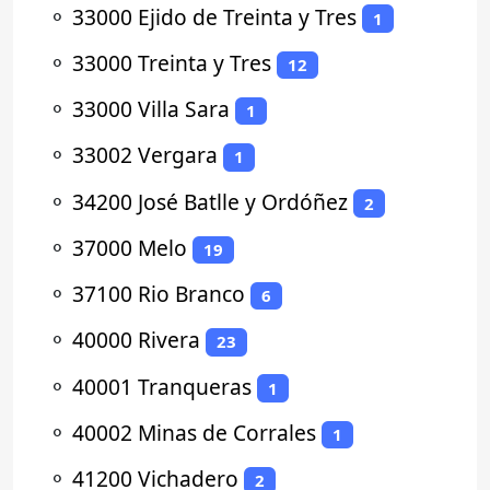
⚬
33000 Ejido de Treinta y Tres
1
⚬
33000 Treinta y Tres
12
⚬
33000 Villa Sara
1
⚬
33002 Vergara
1
⚬
34200 José Batlle y Ordóñez
2
⚬
37000 Melo
19
⚬
37100 Rio Branco
6
⚬
40000 Rivera
23
⚬
40001 Tranqueras
1
⚬
40002 Minas de Corrales
1
⚬
41200 Vichadero
2