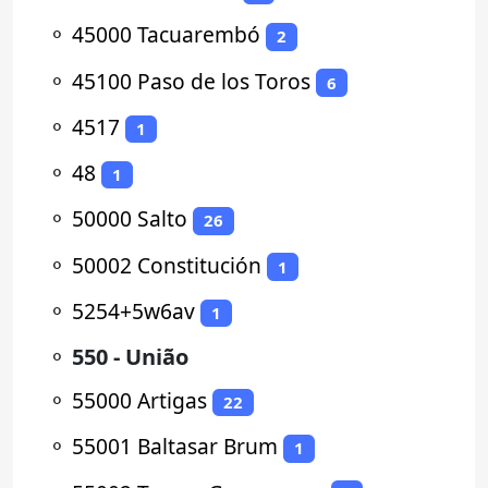
⚬
45000 Tacuarembó
2
⚬
45100 Paso de los Toros
6
⚬
4517
1
⚬
48
1
⚬
50000 Salto
26
⚬
50002 Constitución
1
⚬
5254+5w6av
1
⚬
550 - União
⚬
55000 Artigas
22
⚬
55001 Baltasar Brum
1