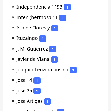
⚬
Independencia 1193
1
⚬
Inten.(hermosa 11
1
⚬
Isla de Flores y
1
⚬
Ituzaingo
1
⚬
J. M. Gutierrez
1
⚬
Javier de Viana
1
⚬
Joaquin Lenzina-ansina
1
⚬
Jose 14
1
⚬
Jose 25
1
⚬
Jose Artigas
1