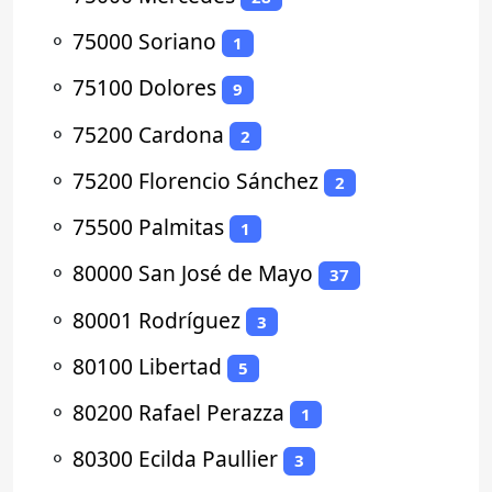
⚬
75000 Soriano
1
⚬
75100 Dolores
9
⚬
75200 Cardona
2
⚬
75200 Florencio Sánchez
2
⚬
75500 Palmitas
1
⚬
80000 San José de Mayo
37
⚬
80001 Rodríguez
3
⚬
80100 Libertad
5
⚬
80200 Rafael Perazza
1
⚬
80300 Ecilda Paullier
3