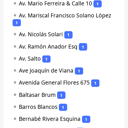
⚬
Av. Mario Ferreira & Calle 10
1
⚬
Av. Mariscal Francisco Solano López
1
⚬
Av. Nicolás Solari
1
⚬
Av. Ramón Anador Esq
1
⚬
Av. Salto
1
⚬
Ave Joaquín de Viana
1
⚬
Avenida General Flores 675
1
⚬
Baltasar Brum
1
⚬
Barros Blancos
1
⚬
Bernabé Rivera Esquina
1