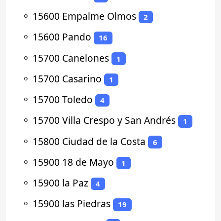
⚬
15600 Empalme Olmos
2
⚬
15600 Pando
16
⚬
15700 Canelones
1
⚬
15700 Casarino
1
⚬
15700 Toledo
4
⚬
15700 Villa Crespo y San Andrés
1
⚬
15800 Ciudad de la Costa
6
⚬
15900 18 de Mayo
1
⚬
15900 la Paz
4
⚬
15900 las Piedras
19