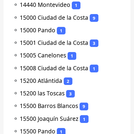
⚬
14440 Montevideo
1
⚬
15000 Ciudad de la Costa
9
⚬
15000 Pando
1
⚬
15001 Ciudad de la Costa
3
⚬
15005 Canelones
1
⚬
15008 Ciudad de la Costa
1
⚬
15200 Atlántida
2
⚬
15200 las Toscas
3
⚬
15500 Barros Blancos
9
⚬
15500 Joaquín Suárez
1
⚬
15500 Pando
1