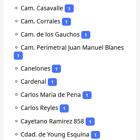
⚬
Cam. Casavalle
1
⚬
Cam. Corrales
1
⚬
Cam. de los Gauchos
1
⚬
Cam. Perimetral Juan Manuel Blanes
1
⚬
Canelones
1
⚬
Cardenal
1
⚬
Carlos Maria de Pena
1
⚬
Carlos Reyles
1
⚬
Cayetano Ramirez 858
1
⚬
Cdad. de Young Esquina
1