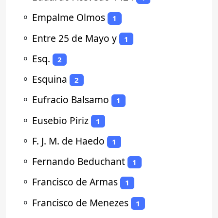
⚬
Empalme Olmos
1
⚬
Entre 25 de Mayo y
1
⚬
Esq.
2
⚬
Esquina
2
⚬
Eufracio Balsamo
1
⚬
Eusebio Piriz
1
⚬
F. J. M. de Haedo
1
⚬
Fernando Beduchant
1
⚬
Francisco de Armas
1
⚬
Francisco de Menezes
1