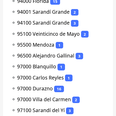
⚬
94000 Florida
15
⚬
94001 Sarandí Grande
2
⚬
94100 Sarandí Grande
3
⚬
95100 Veinticinco de Mayo
2
⚬
95500 Mendoza
1
⚬
96500 Alejandro Gallinal
3
⚬
97000 Blanquillo
1
⚬
97000 Carlos Reyles
1
⚬
97000 Durazno
16
⚬
97000 Villa del Carmen
2
⚬
97100 Sarandí del Yí
3