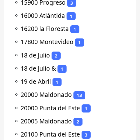
⚬
15900 Progreso
3
⚬
16000 Atlántida
1
⚬
16200 la Floresta
1
⚬
17800 Montevideo
1
⚬
18 de Julio
2
⚬
18 de Julio &
1
⚬
19 de Abril
1
⚬
20000 Maldonado
13
⚬
20000 Punta del Este
1
⚬
20005 Maldonado
2
⚬
20100 Punta del Este
3