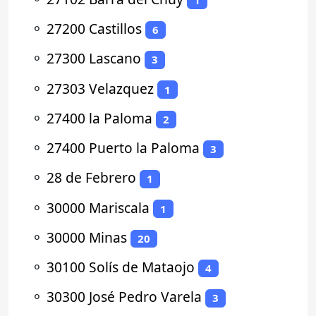
⚬
27200 Castillos
6
⚬
27300 Lascano
3
⚬
27303 Velazquez
1
⚬
27400 la Paloma
2
⚬
27400 Puerto la Paloma
3
⚬
28 de Febrero
1
⚬
30000 Mariscala
1
⚬
30000 Minas
20
⚬
30100 Solís de Mataojo
4
⚬
30300 José Pedro Varela
3