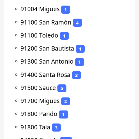
⚬
91004 Migues
1
⚬
91100 San Ramón
4
⚬
91100 Toledo
1
⚬
91200 San Bautista
1
⚬
91300 San Antonio
1
⚬
91400 Santa Rosa
3
⚬
91500 Sauce
5
⚬
91700 Migues
2
⚬
91800 Pando
1
⚬
91800 Tala
3