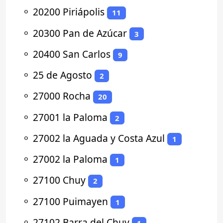
⚬
20200 Piriápolis
11
⚬
20300 Pan de Azúcar
3
⚬
20400 San Carlos
9
⚬
25 de Agosto
2
⚬
27000 Rocha
20
⚬
27001 la Paloma
2
⚬
27002 la Aguada y Costa Azul
1
⚬
27002 la Paloma
1
⚬
27100 Chuy
2
⚬
27100 Puimayen
1
⚬
27102 Barra del Chuy
1