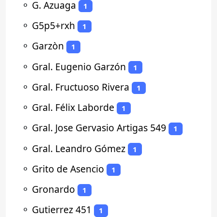
⚬
G. Azuaga
1
⚬
G5p5+rxh
1
⚬
Garzòn
1
⚬
Gral. Eugenio Garzón
1
⚬
Gral. Fructuoso Rivera
1
⚬
Gral. Félix Laborde
1
⚬
Gral. Jose Gervasio Artigas 549
1
⚬
Gral. Leandro Gómez
1
⚬
Grito de Asencio
1
⚬
Gronardo
1
⚬
Gutierrez 451
1