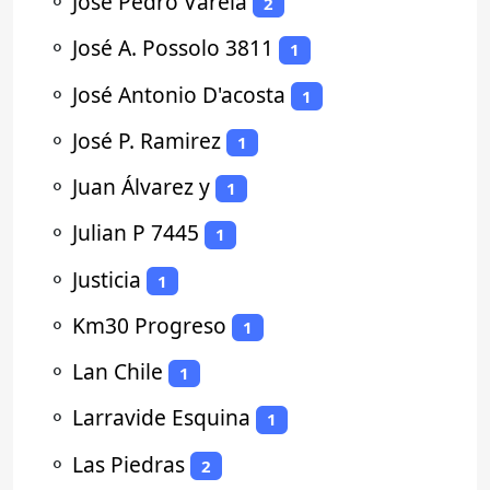
⚬
Jose Pedro Varela
2
⚬
José A. Possolo 3811
1
⚬
José Antonio D'acosta
1
⚬
José P. Ramirez
1
⚬
Juan Álvarez y
1
⚬
Julian P 7445
1
⚬
Justicia
1
⚬
Km30 Progreso
1
⚬
Lan Chile
1
⚬
Larravide Esquina
1
⚬
Las Piedras
2