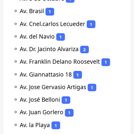
⚬
Av. Brasil
1
⚬
Av. Cnel.carlos Lecueder
1
⚬
Av. del Navio
1
⚬
Av. Dr. Jacinto Alvariza
2
⚬
Av. Franklin Delano Roosevelt
1
⚬
Av. Giannattasio 18
1
⚬
Av. Jose Gervasio Artigas
1
⚬
Av. José Belloni
1
⚬
Av. Juan Gorlero
1
⚬
Av. la Playa
1