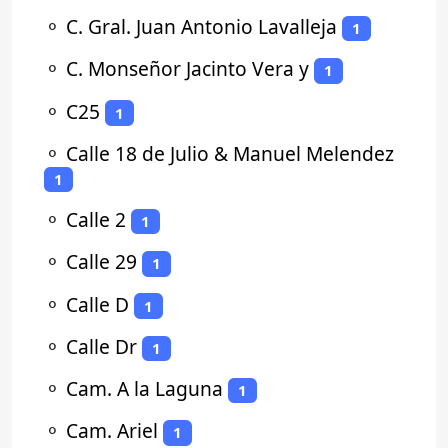
⚬
C. Gral. Juan Antonio Lavalleja
1
⚬
C. Monseñor Jacinto Vera y
1
⚬
C25
1
⚬
Calle 18 de Julio & Manuel Melendez
1
⚬
Calle 2
1
⚬
Calle 29
1
⚬
Calle D
1
⚬
Calle Dr
1
⚬
Cam. A la Laguna
1
⚬
Cam. Ariel
1