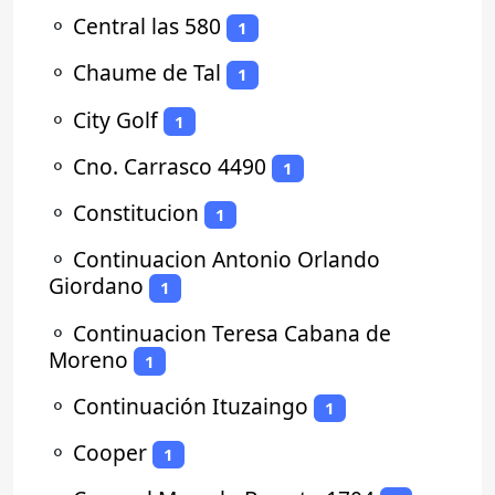
⚬
Central las 580
1
⚬
Chaume de Tal
1
⚬
City Golf
1
⚬
Cno. Carrasco 4490
1
⚬
Constitucion
1
⚬
Continuacion Antonio Orlando
Giordano
1
⚬
Continuacion Teresa Cabana de
Moreno
1
⚬
Continuación Ituzaingo
1
⚬
Cooper
1