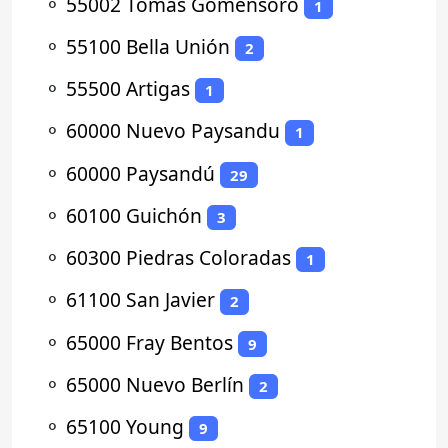
⚬
55002 Tomas Gomensoro
1
⚬
55100 Bella Unión
2
⚬
55500 Artigas
1
⚬
60000 Nuevo Paysandu
1
⚬
60000 Paysandú
29
⚬
60100 Guichón
3
⚬
60300 Piedras Coloradas
1
⚬
61100 San Javier
2
⚬
65000 Fray Bentos
9
⚬
65000 Nuevo Berlín
2
⚬
65100 Young
9