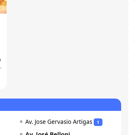
⚬
Av. Jose Gervasio Artigas
1
⚬
Av. José Belloni