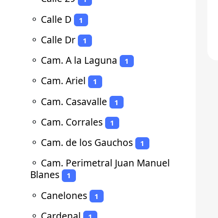
⚬
Calle D
1
⚬
Calle Dr
1
⚬
Cam. A la Laguna
1
⚬
Cam. Ariel
1
⚬
Cam. Casavalle
1
⚬
Cam. Corrales
1
⚬
Cam. de los Gauchos
1
⚬
Cam. Perimetral Juan Manuel
Blanes
1
⚬
Canelones
1
⚬
Cardenal
1