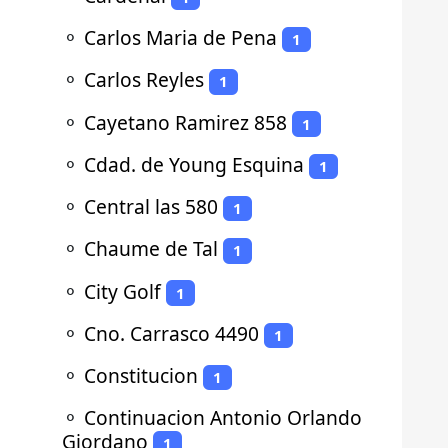
⚬
Carlos Maria de Pena
1
⚬
Carlos Reyles
1
⚬
Cayetano Ramirez 858
1
⚬
Cdad. de Young Esquina
1
⚬
Central las 580
1
⚬
Chaume de Tal
1
⚬
City Golf
1
⚬
Cno. Carrasco 4490
1
⚬
Constitucion
1
⚬
Continuacion Antonio Orlando
Giordano
1