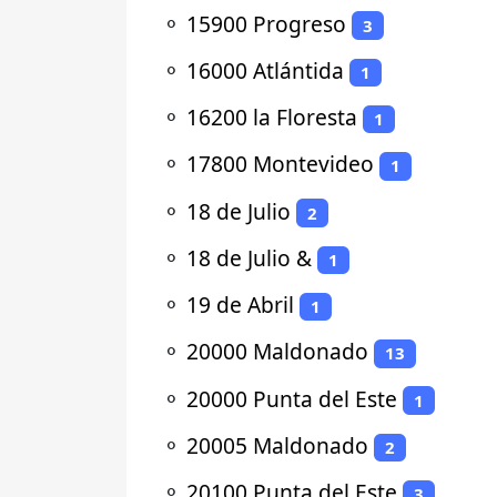
⚬
15900 Progreso
3
⚬
16000 Atlántida
1
⚬
16200 la Floresta
1
⚬
17800 Montevideo
1
⚬
18 de Julio
2
⚬
18 de Julio &
1
⚬
19 de Abril
1
⚬
20000 Maldonado
13
⚬
20000 Punta del Este
1
⚬
20005 Maldonado
2
⚬
20100 Punta del Este
3