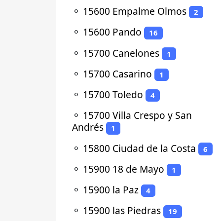
⚬
15600 Empalme Olmos
2
⚬
15600 Pando
16
⚬
15700 Canelones
1
⚬
15700 Casarino
1
⚬
15700 Toledo
4
⚬
15700 Villa Crespo y San
Andrés
1
⚬
15800 Ciudad de la Costa
6
⚬
15900 18 de Mayo
1
⚬
15900 la Paz
4
⚬
15900 las Piedras
19