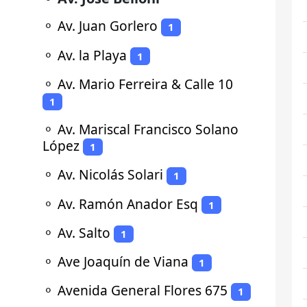
⚬
Av. Juan Gorlero
1
⚬
Av. la Playa
1
⚬
Av. Mario Ferreira & Calle 10
1
⚬
Av. Mariscal Francisco Solano
López
1
⚬
Av. Nicolás Solari
1
⚬
Av. Ramón Anador Esq
1
⚬
Av. Salto
1
⚬
Ave Joaquín de Viana
1
⚬
Avenida General Flores 675
1