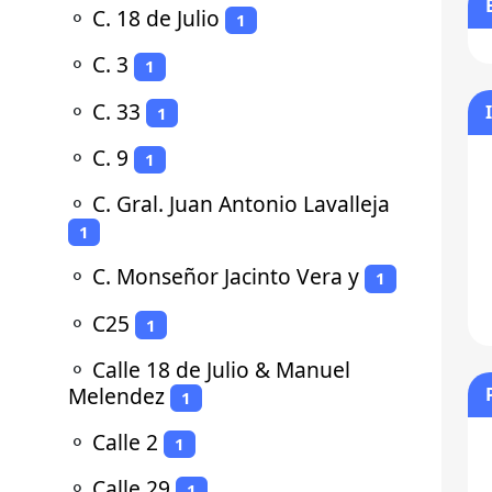
⚬
C. 18 de Julio
1
⚬
C. 3
1
⚬
C. 33
1
⚬
C. 9
1
⚬
C. Gral. Juan Antonio Lavalleja
1
⚬
C. Monseñor Jacinto Vera y
1
⚬
C25
1
⚬
Calle 18 de Julio & Manuel
Melendez
1
⚬
Calle 2
1
⚬
Calle 29
1