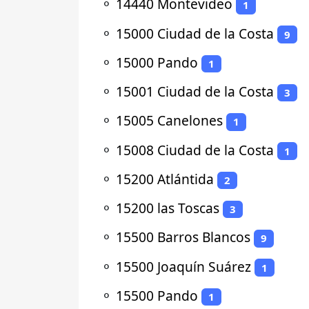
⚬
14440 Montevideo
1
⚬
15000 Ciudad de la Costa
9
⚬
15000 Pando
1
⚬
15001 Ciudad de la Costa
3
⚬
15005 Canelones
1
⚬
15008 Ciudad de la Costa
1
⚬
15200 Atlántida
2
⚬
15200 las Toscas
3
⚬
15500 Barros Blancos
9
⚬
15500 Joaquín Suárez
1
⚬
15500 Pando
1