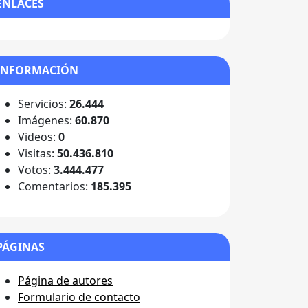
ENLACES
INFORMACIÓN
Servicios:
26.444
Imágenes:
60.870
Videos:
0
Visitas:
50.436.810
Votos:
3.444.477
Comentarios:
185.395
PÁGINAS
Página de autores
Formulario de contacto