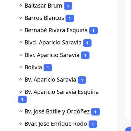
⚬
Baltasar Brum
1
⚬
Barros Blancos
1
⚬
Bernabé Rivera Esquina
1
⚬
Blvd. Aparicio Saravia
1
⚬
Blvr. Aparicio Saravia
1
⚬
Bolivia
1
⚬
Bv. Aparicio Saravía
1
⚬
Bv. Aparicio Saravía Esquina
1
⚬
Bv. José Batlle y Ordóñez
1
⚬
Bvar. Jose Enrique Rodo
1