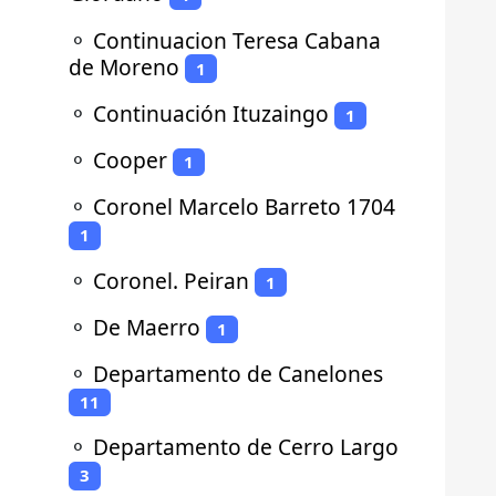
⚬
Continuacion Teresa Cabana
de Moreno
1
⚬
Continuación Ituzaingo
1
⚬
Cooper
1
⚬
Coronel Marcelo Barreto 1704
1
⚬
Coronel. Peiran
1
⚬
De Maerro
1
⚬
Departamento de Canelones
11
⚬
Departamento de Cerro Largo
3