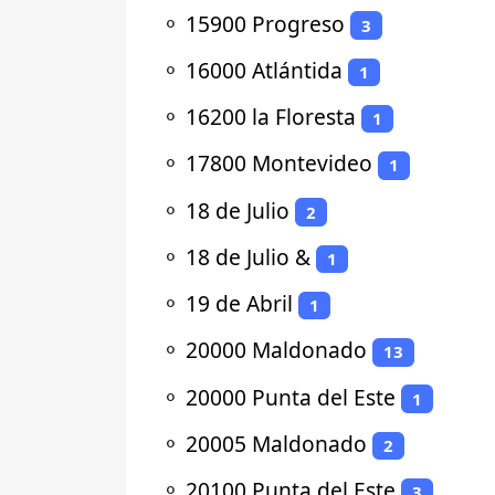
⚬
15900 Progreso
3
⚬
16000 Atlántida
1
⚬
16200 la Floresta
1
⚬
17800 Montevideo
1
⚬
18 de Julio
2
⚬
18 de Julio &
1
⚬
19 de Abril
1
⚬
20000 Maldonado
13
⚬
20000 Punta del Este
1
⚬
20005 Maldonado
2
⚬
20100 Punta del Este
3