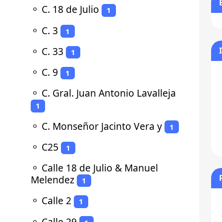
⚬
C. 18 de Julio
1
⚬
C. 3
1
⚬
C. 33
1
⚬
C. 9
1
⚬
C. Gral. Juan Antonio Lavalleja
1
⚬
C. Monseñor Jacinto Vera y
1
⚬
C25
1
⚬
Calle 18 de Julio & Manuel
Melendez
1
⚬
Calle 2
1
⚬
Calle 29