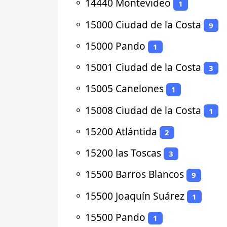
⚬
14440 Montevideo
1
⚬
15000 Ciudad de la Costa
9
⚬
15000 Pando
1
⚬
15001 Ciudad de la Costa
3
⚬
15005 Canelones
1
⚬
15008 Ciudad de la Costa
1
⚬
15200 Atlántida
2
⚬
15200 las Toscas
3
⚬
15500 Barros Blancos
9
⚬
15500 Joaquín Suárez
1
⚬
15500 Pando
1