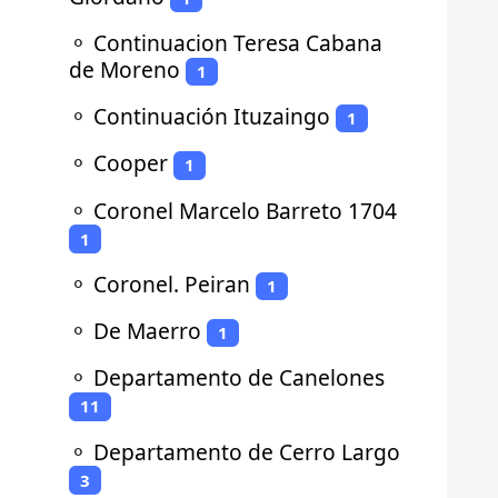
⚬
Continuacion Teresa Cabana
de Moreno
1
⚬
Continuación Ituzaingo
1
⚬
Cooper
1
⚬
Coronel Marcelo Barreto 1704
1
⚬
Coronel. Peiran
1
⚬
De Maerro
1
⚬
Departamento de Canelones
11
⚬
Departamento de Cerro Largo
3