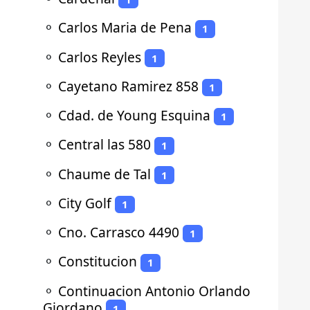
⚬
Carlos Maria de Pena
1
⚬
Carlos Reyles
1
⚬
Cayetano Ramirez 858
1
⚬
Cdad. de Young Esquina
1
⚬
Central las 580
1
⚬
Chaume de Tal
1
⚬
City Golf
1
⚬
Cno. Carrasco 4490
1
⚬
Constitucion
1
⚬
Continuacion Antonio Orlando
Giordano
1