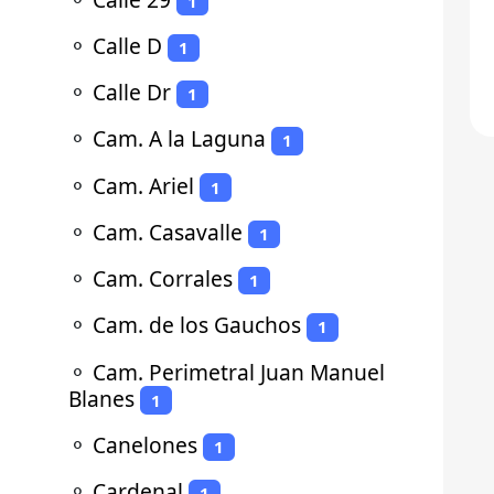
1
⚬
Calle D
1
⚬
Calle Dr
1
⚬
Cam. A la Laguna
1
⚬
Cam. Ariel
1
⚬
Cam. Casavalle
1
⚬
Cam. Corrales
1
⚬
Cam. de los Gauchos
1
⚬
Cam. Perimetral Juan Manuel
Blanes
1
⚬
Canelones
1
⚬
Cardenal
1