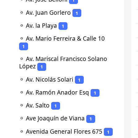
⚬
Av. Juan Gorlero
1
⚬
Av. la Playa
1
⚬
Av. Mario Ferreira & Calle 10
1
⚬
Av. Mariscal Francisco Solano
López
1
⚬
Av. Nicolás Solari
1
⚬
Av. Ramón Anador Esq
1
⚬
Av. Salto
1
⚬
Ave Joaquín de Viana
1
⚬
Avenida General Flores 675
1