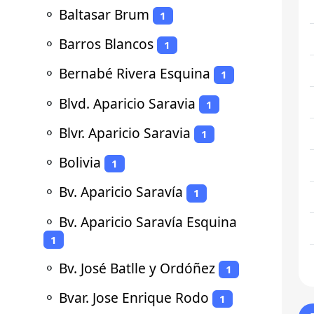
⚬
Baltasar Brum
1
⚬
Barros Blancos
1
⚬
Bernabé Rivera Esquina
1
⚬
Blvd. Aparicio Saravia
1
⚬
Blvr. Aparicio Saravia
1
⚬
Bolivia
1
⚬
Bv. Aparicio Saravía
1
⚬
Bv. Aparicio Saravía Esquina
1
⚬
Bv. José Batlle y Ordóñez
1
⚬
Bvar. Jose Enrique Rodo
1