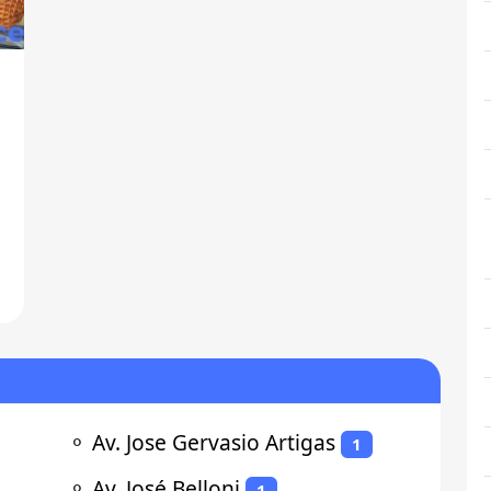
⚬
Av. Jose Gervasio Artigas
1
⚬
Av. José Belloni
1