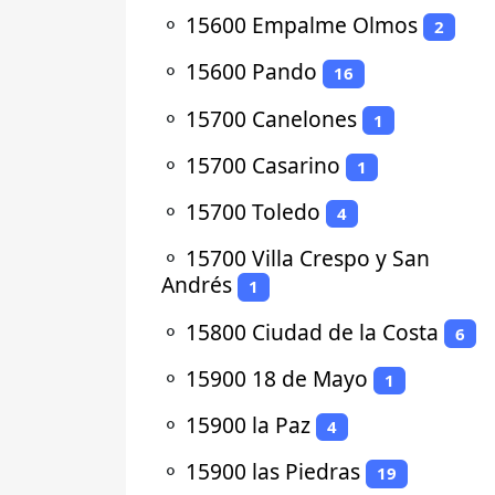
⚬
15600 Empalme Olmos
2
⚬
15600 Pando
16
⚬
15700 Canelones
1
⚬
15700 Casarino
1
⚬
15700 Toledo
4
⚬
15700 Villa Crespo y San
Andrés
1
⚬
15800 Ciudad de la Costa
6
⚬
15900 18 de Mayo
1
⚬
15900 la Paz
4
⚬
15900 las Piedras
19