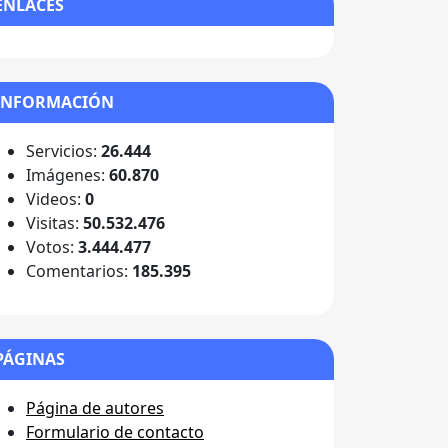
ENLACES
INFORMACIÓN
Servicios:
26.444
Imágenes:
60.870
Videos:
0
Visitas:
50.532.476
Votos:
3.444.477
Comentarios:
185.395
PÁGINAS
Página de autores
Formulario de contacto