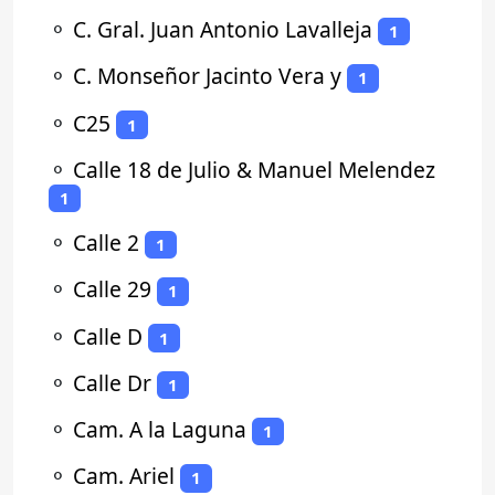
⚬
C. Gral. Juan Antonio Lavalleja
1
⚬
C. Monseñor Jacinto Vera y
1
⚬
C25
1
⚬
Calle 18 de Julio & Manuel Melendez
1
⚬
Calle 2
1
⚬
Calle 29
1
⚬
Calle D
1
⚬
Calle Dr
1
⚬
Cam. A la Laguna
1
⚬
Cam. Ariel
1