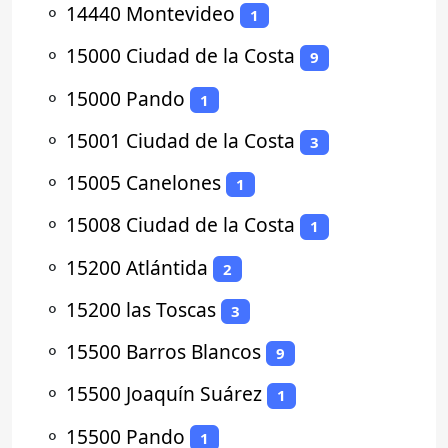
⚬
14440 Montevideo
1
⚬
15000 Ciudad de la Costa
9
⚬
15000 Pando
1
⚬
15001 Ciudad de la Costa
3
⚬
15005 Canelones
1
⚬
15008 Ciudad de la Costa
1
⚬
15200 Atlántida
2
⚬
15200 las Toscas
3
⚬
15500 Barros Blancos
9
⚬
15500 Joaquín Suárez
1
⚬
15500 Pando
1