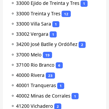
⚬
33000 Ejido de Treinta y Tres
1
⚬
33000 Treinta y Tres
12
⚬
33000 Villa Sara
1
⚬
33002 Vergara
1
⚬
34200 José Batlle y Ordóñez
2
⚬
37000 Melo
19
⚬
37100 Rio Branco
6
⚬
40000 Rivera
23
⚬
40001 Tranqueras
1
⚬
40002 Minas de Corrales
1
⚬
41200 Vichadero
2