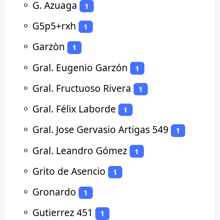
⚬
G. Azuaga
1
⚬
G5p5+rxh
1
⚬
Garzòn
1
⚬
Gral. Eugenio Garzón
1
⚬
Gral. Fructuoso Rivera
1
⚬
Gral. Félix Laborde
1
⚬
Gral. Jose Gervasio Artigas 549
1
⚬
Gral. Leandro Gómez
1
⚬
Grito de Asencio
1
⚬
Gronardo
1
⚬
Gutierrez 451
1