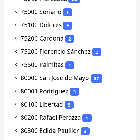
⚬
75000 Soriano
1
⚬
75100 Dolores
9
⚬
75200 Cardona
2
⚬
75200 Florencio Sánchez
2
⚬
75500 Palmitas
1
⚬
80000 San José de Mayo
37
⚬
80001 Rodríguez
3
⚬
80100 Libertad
5
⚬
80200 Rafael Perazza
1
⚬
80300 Ecilda Paullier
3