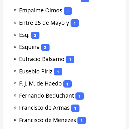
⚬
Empalme Olmos
1
⚬
Entre 25 de Mayo y
1
⚬
Esq.
2
⚬
Esquina
2
⚬
Eufracio Balsamo
1
⚬
Eusebio Piriz
1
⚬
F. J. M. de Haedo
1
⚬
Fernando Beduchant
1
⚬
Francisco de Armas
1
⚬
Francisco de Menezes
1