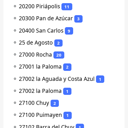
⚬
20200 Piriápolis
11
⚬
20300 Pan de Azúcar
3
⚬
20400 San Carlos
9
⚬
25 de Agosto
2
⚬
27000 Rocha
20
⚬
27001 la Paloma
2
⚬
27002 la Aguada y Costa Azul
1
⚬
27002 la Paloma
1
⚬
27100 Chuy
2
⚬
27100 Puimayen
1
⚬
27102 Barra del Chuy
1