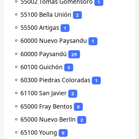
⚬
55002 Tomas Gomensoro
1
⚬
55100 Bella Unión
2
⚬
55500 Artigas
1
⚬
60000 Nuevo Paysandu
1
⚬
60000 Paysandú
29
⚬
60100 Guichón
3
⚬
60300 Piedras Coloradas
1
⚬
61100 San Javier
2
⚬
65000 Fray Bentos
9
⚬
65000 Nuevo Berlín
2
⚬
65100 Young
9