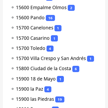
⚬
15600 Empalme Olmos
2
⚬
15600 Pando
16
⚬
15700 Canelones
1
⚬
15700 Casarino
1
⚬
15700 Toledo
4
⚬
15700 Villa Crespo y San Andrés
1
⚬
15800 Ciudad de la Costa
6
⚬
15900 18 de Mayo
1
⚬
15900 la Paz
4
⚬
15900 las Piedras
19