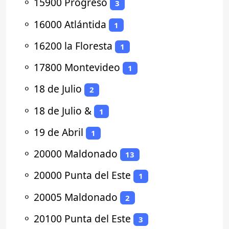
⚬
15900 Progreso
3
⚬
16000 Atlántida
1
⚬
16200 la Floresta
1
⚬
17800 Montevideo
1
⚬
18 de Julio
2
⚬
18 de Julio &
1
⚬
19 de Abril
1
⚬
20000 Maldonado
13
⚬
20000 Punta del Este
1
⚬
20005 Maldonado
2
⚬
20100 Punta del Este
3