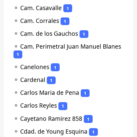
⚬
Cam. Casavalle
1
⚬
Cam. Corrales
1
⚬
Cam. de los Gauchos
1
⚬
Cam. Perimetral Juan Manuel Blanes
1
⚬
Canelones
1
⚬
Cardenal
1
⚬
Carlos Maria de Pena
1
⚬
Carlos Reyles
1
⚬
Cayetano Ramirez 858
1
⚬
Cdad. de Young Esquina
1