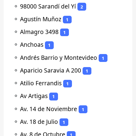
⚬
98000 Sarandí del Yí
2
⚬
Agustín Muñoz
1
⚬
Almagro 3498
1
⚬
Anchoas
1
⚬
Andrés Barrio y Montevideo
1
⚬
Aparicio Saravia A 200
1
⚬
Atilio Ferrandis
1
⚬
Av Artigas
1
⚬
Av. 14 de Noviembre
1
⚬
Av. 18 de Julio
1
⚬
Av. 8 de Octubre
1