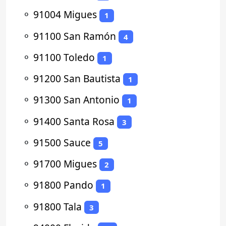
⚬
91004 Migues
1
⚬
91100 San Ramón
4
⚬
91100 Toledo
1
⚬
91200 San Bautista
1
⚬
91300 San Antonio
1
⚬
91400 Santa Rosa
3
⚬
91500 Sauce
5
⚬
91700 Migues
2
⚬
91800 Pando
1
⚬
91800 Tala
3