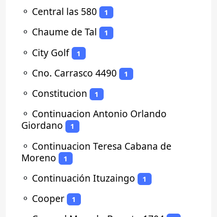
⚬
Central las 580
1
⚬
Chaume de Tal
1
⚬
City Golf
1
⚬
Cno. Carrasco 4490
1
⚬
Constitucion
1
⚬
Continuacion Antonio Orlando
Giordano
1
⚬
Continuacion Teresa Cabana de
Moreno
1
⚬
Continuación Ituzaingo
1
⚬
Cooper
1