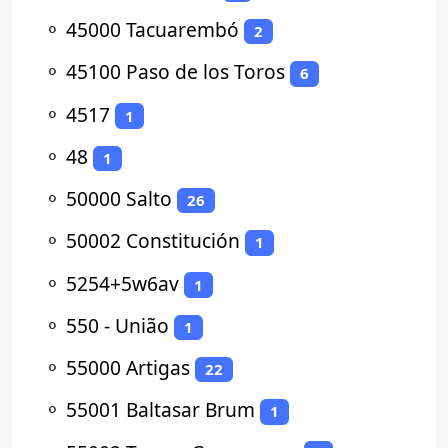
⚬
45000 Tacuarembó
2
⚬
45100 Paso de los Toros
6
⚬
4517
1
⚬
48
1
⚬
50000 Salto
26
⚬
50002 Constitución
1
⚬
5254+5w6av
1
⚬
550 - União
1
⚬
55000 Artigas
22
⚬
55001 Baltasar Brum
1