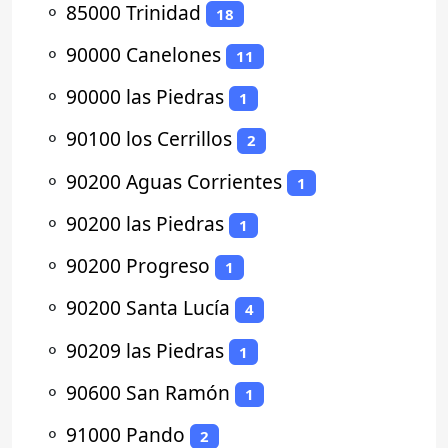
⚬
85000 Trinidad
18
⚬
90000 Canelones
11
⚬
90000 las Piedras
1
⚬
90100 los Cerrillos
2
⚬
90200 Aguas Corrientes
1
⚬
90200 las Piedras
1
⚬
90200 Progreso
1
⚬
90200 Santa Lucía
4
⚬
90209 las Piedras
1
⚬
90600 San Ramón
1
⚬
91000 Pando
2