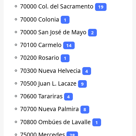
⚬
70000 Col. del Sacramento
19
⚬
70000 Colonia
1
⚬
70000 San José de Mayo
2
⚬
70100 Carmelo
14
⚬
70200 Rosario
1
⚬
70300 Nueva Helvecia
4
⚬
70500 Juan L. Lacaze
9
⚬
70600 Tarariras
4
⚬
70700 Nueva Palmira
8
⚬
70800 Ombúes de Lavalle
1
⚬
75000 Mercedes
28