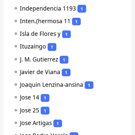
⚬
Independencia 1193
1
⚬
Inten.(hermosa 11
1
⚬
Isla de Flores y
1
⚬
Ituzaingo
1
⚬
J. M. Gutierrez
1
⚬
Javier de Viana
1
⚬
Joaquin Lenzina-ansina
1
⚬
Jose 14
1
⚬
Jose 25
1
⚬
Jose Artigas
1