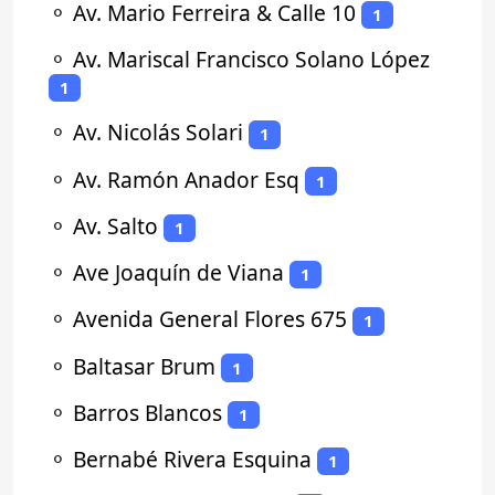
⚬
Av. Mario Ferreira & Calle 10
1
⚬
Av. Mariscal Francisco Solano López
1
⚬
Av. Nicolás Solari
1
⚬
Av. Ramón Anador Esq
1
⚬
Av. Salto
1
⚬
Ave Joaquín de Viana
1
⚬
Avenida General Flores 675
1
⚬
Baltasar Brum
1
⚬
Barros Blancos
1
⚬
Bernabé Rivera Esquina
1