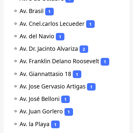
⚬
Av. Brasil
1
⚬
Av. Cnel.carlos Lecueder
1
⚬
Av. del Navio
1
⚬
Av. Dr. Jacinto Alvariza
2
⚬
Av. Franklin Delano Roosevelt
1
⚬
Av. Giannattasio 18
1
⚬
Av. Jose Gervasio Artigas
1
⚬
Av. José Belloni
1
⚬
Av. Juan Gorlero
1
⚬
Av. la Playa
1