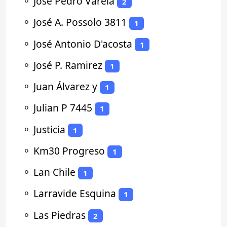
⚬
Jose Pedro Varela
2
⚬
José A. Possolo 3811
1
⚬
José Antonio D'acosta
1
⚬
José P. Ramirez
1
⚬
Juan Álvarez y
1
⚬
Julian P 7445
1
⚬
Justicia
1
⚬
Km30 Progreso
1
⚬
Lan Chile
1
⚬
Larravide Esquina
1
⚬
Las Piedras
2