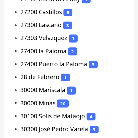
⚬
27200 Castillos
6
⚬
27300 Lascano
3
⚬
27303 Velazquez
1
⚬
27400 la Paloma
2
⚬
27400 Puerto la Paloma
3
⚬
28 de Febrero
1
⚬
30000 Mariscala
1
⚬
30000 Minas
20
⚬
30100 Solís de Mataojo
4
⚬
30300 José Pedro Varela
3