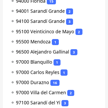
⚬
94000 Florida
15
⚬
94001 Sarandí Grande
2
⚬
94100 Sarandí Grande
3
⚬
95100 Veinticinco de Mayo
2
⚬
95500 Mendoza
1
⚬
96500 Alejandro Gallinal
3
⚬
97000 Blanquillo
1
⚬
97000 Carlos Reyles
1
⚬
97000 Durazno
16
⚬
97000 Villa del Carmen
2
⚬
97100 Sarandí del Yí
3