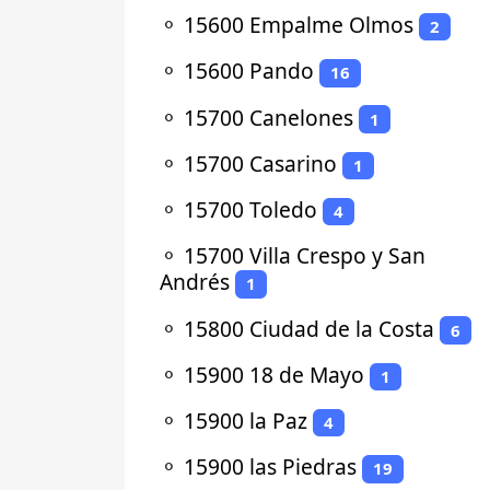
⚬
15600 Empalme Olmos
2
⚬
15600 Pando
16
⚬
15700 Canelones
1
⚬
15700 Casarino
1
⚬
15700 Toledo
4
⚬
15700 Villa Crespo y San
Andrés
1
⚬
15800 Ciudad de la Costa
6
⚬
15900 18 de Mayo
1
⚬
15900 la Paz
4
⚬
15900 las Piedras
19