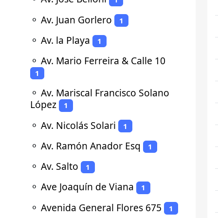
⚬
Av. Juan Gorlero
1
⚬
Av. la Playa
1
⚬
Av. Mario Ferreira & Calle 10
1
⚬
Av. Mariscal Francisco Solano
López
1
⚬
Av. Nicolás Solari
1
⚬
Av. Ramón Anador Esq
1
⚬
Av. Salto
1
⚬
Ave Joaquín de Viana
1
⚬
Avenida General Flores 675
1