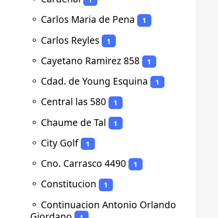
⚬
Carlos Maria de Pena
1
⚬
Carlos Reyles
1
⚬
Cayetano Ramirez 858
1
⚬
Cdad. de Young Esquina
1
⚬
Central las 580
1
⚬
Chaume de Tal
1
⚬
City Golf
1
⚬
Cno. Carrasco 4490
1
⚬
Constitucion
1
⚬
Continuacion Antonio Orlando
Giordano
1