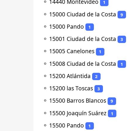
⚬
14440 Montevideo
1
⚬
15000 Ciudad de la Costa
9
⚬
15000 Pando
1
⚬
15001 Ciudad de la Costa
3
⚬
15005 Canelones
1
⚬
15008 Ciudad de la Costa
1
⚬
15200 Atlántida
2
⚬
15200 las Toscas
3
⚬
15500 Barros Blancos
9
⚬
15500 Joaquín Suárez
1
⚬
15500 Pando
1