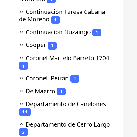
⚬
Continuacion Teresa Cabana
de Moreno
1
⚬
Continuación Ituzaingo
1
⚬
Cooper
1
⚬
Coronel Marcelo Barreto 1704
1
⚬
Coronel. Peiran
1
⚬
De Maerro
1
⚬
Departamento de Canelones
11
⚬
Departamento de Cerro Largo
3