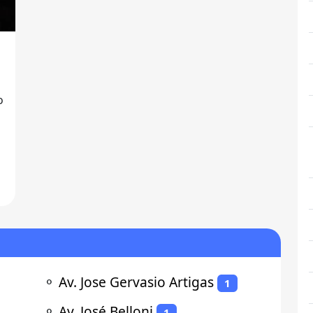
o
⚬
Av. Jose Gervasio Artigas
1
⚬
Av. José Belloni
1