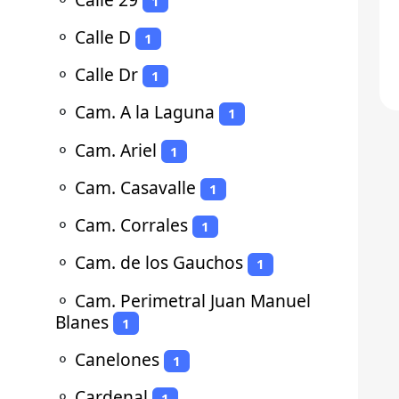
1
⚬
Calle D
1
⚬
Calle Dr
1
⚬
Cam. A la Laguna
1
⚬
Cam. Ariel
1
⚬
Cam. Casavalle
1
⚬
Cam. Corrales
1
⚬
Cam. de los Gauchos
1
⚬
Cam. Perimetral Juan Manuel
Blanes
1
⚬
Canelones
1
⚬
Cardenal
1