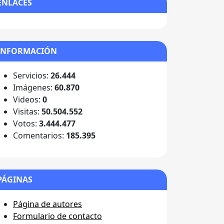
ENLACES
INFORMACIÓN
Servicios:
26.444
Imágenes:
60.870
Videos:
0
Visitas:
50.504.552
Votos:
3.444.477
Comentarios:
185.395
PÁGINAS
Página de autores
Formulario de contacto