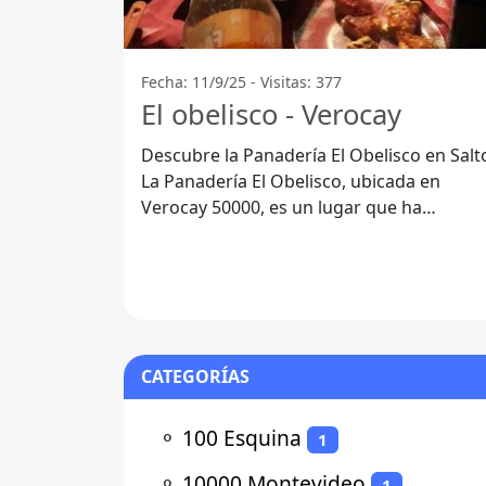
Fecha: 11/9/25 - Visitas: 377
El obelisco - Verocay
Descubre la Panadería El Obelisco en Salt
La Panadería El Obelisco, ubicada en
Verocay 50000, es un lugar que ha
conquistado el paladar de muchos. Con
una
CATEGORÍAS
⚬
100 Esquina
1
⚬
10000 Montevideo
1