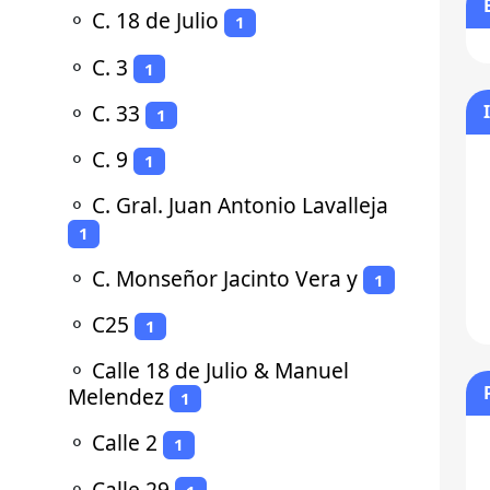
⚬
C. 18 de Julio
1
⚬
C. 3
1
⚬
C. 33
1
⚬
C. 9
1
⚬
C. Gral. Juan Antonio Lavalleja
1
⚬
C. Monseñor Jacinto Vera y
1
⚬
C25
1
⚬
Calle 18 de Julio & Manuel
Melendez
1
⚬
Calle 2
1
⚬
Calle 29