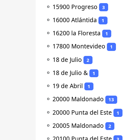
⚬
15900 Progreso
3
⚬
16000 Atlántida
1
⚬
16200 la Floresta
1
⚬
17800 Montevideo
1
⚬
18 de Julio
2
⚬
18 de Julio &
1
⚬
19 de Abril
1
⚬
20000 Maldonado
13
⚬
20000 Punta del Este
1
⚬
20005 Maldonado
2
⚬
20100 Punta del Este
3