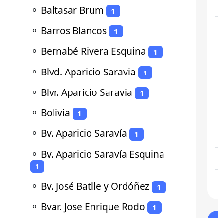
⚬
Baltasar Brum
1
⚬
Barros Blancos
1
⚬
Bernabé Rivera Esquina
1
⚬
Blvd. Aparicio Saravia
1
⚬
Blvr. Aparicio Saravia
1
⚬
Bolivia
1
⚬
Bv. Aparicio Saravía
1
⚬
Bv. Aparicio Saravía Esquina
1
⚬
Bv. José Batlle y Ordóñez
1
⚬
Bvar. Jose Enrique Rodo
1